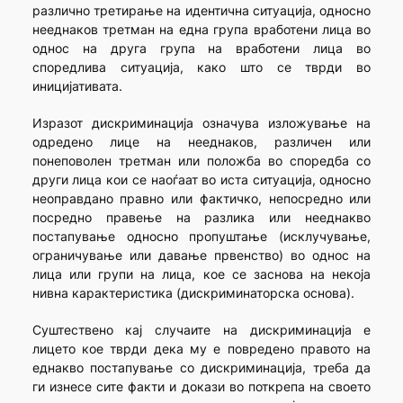
различно третирање на идентична ситуација, односно
нееднаков третман на една група вработени лица во
однос на друга група на вработени лица во
споредлива ситуација, како што се тврди во
иницијативата.
Изразот дискриминација означува изложување на
одредено лице на нееднаков, различен или
понеповолен третман или положба во споредба со
други лица кои се наоѓаат во иста ситуација, односно
неоправдано правно или фактичко, непосредно или
посредно правење на разлика или нееднакво
постапување односно пропуштање (исклучување,
ограничување или давање првенство) во однос на
лица или групи на лица, кое се заснова на некоја
нивна карактеристика (дискриминаторска основа).
Суштествено кај случаите на дискриминација е
лицето кое тврди дека му е повредено правото на
еднакво постапување со дискриминација, треба да
ги изнесе сите факти и докази во поткрепа на своето