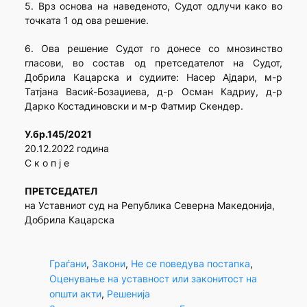
5. Врз основа на наведеното, Судот одлучи како во
точката 1 од ова решение.
6. Ова решение Судот го донесе со мнозинство
гласови, во состав од претседателот на Судот,
Добрила Кацарска и судиите: Насер Ајдари, м-р
Татјана Васиќ-Бозаџиева, д-р Осман Кадриу, д-р
Дарко Костадиновски и м-р Фатмир Скендер.
У.бр.145/2021
20.12.2022 година
С к о п ј е
ПРЕТСЕДАТЕЛ
на Уставниот суд на Република Северна Македонија,
Добрила Кацарска
Граѓани
, 
Закони
, 
Не се поведува постапка
, 
Оценување на уставност или законитост на
општи акти
, 
Решенија