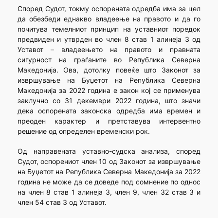
Според Судот, токму оспорената одредба има за цел
да обезбеди еднакво владеење на правото и да го
почитува темелниот принцип на уставниот поредок
предвиден и утврден во член 8 став 1 алинеја 3 од
Уставот – владеењето на правото и правната
сигурност на граѓаните во Република Северна
Македонија. Ова, дотолку повеќе што Законот за
извршување на Буџетот на Република Северна
Македонија за 2022 година е закон кој се применува
заклучно со 31 декември 2022 година, што значи
дека оспорената законска одредба има времен и
преоден карактер и претставува интервентно
решение од определен временски рок.
Од направената уставно-судска анализа, според
Судот, оспорениот член 10 од Законот за извршување
на Буџетот на Република Северна Македонија за 2022
година не може да се доведе под сомнение по однос
на член 8 став 1 алинеја 3, член 9, член 32 став 3 и
член 54 став 3 од Уставот.