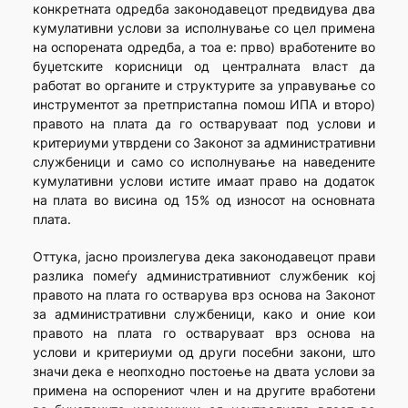
конкретната одредба законодавецот предвидува два
кумулативни услови за исполнување со цел примена
на оспорената одредба, а тоа е: прво) вработените во
буџетските корисници од централната власт да
работат во органите и структурите за управување со
инструментот за претпристапна помош ИПА и второ)
правото на плата да го остваруваат под услови и
критериуми утврдени со Законот за административни
службеници и само со исполнување на наведените
кумулативни услови истите имаат право на додаток
на плата во висина од 15% од износот на основната
плата.
Оттука, јасно произлегува дека законодавецот прави
разлика помеѓу административниот службеник кој
правото на плата го остварува врз основа на Законот
за административни службеници, како и оние кои
правото на плата го остваруваат врз основа на
услови и критериуми од други посебни закони, што
значи дека е неопходно постоење на двата услови за
примена на оспорениот член и на другите вработени