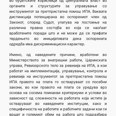
во буџетските корисници од централната власт во
органите и структурите за управување со
инструментот за претпристапна помош ИПА. Ваквата
дистинкција потенцирана во оспорениот член од
Законот, според Судот, упатува на постоење на
различна правна состојба во која се наоѓаат
вработените поради што и не може да се прифати
тврдењето во иницијативата дека оспорената
одредба има дискриминациски карактер.
Имено, од наведените причини, вработени во
Министерството за внатрешни работи, Царинската
управа, Ревизорското тело за ревизија на ИПА, а кои
работат на имплементација, управување, контрола и
ревизија на инструментот за претпристапна помош
ИПА правото на плата го остваруваат со посебни
закони, во кои правото на плата се уредува врз
основа на сосема поинакви критериуми и услови во
зависност од сложеноста на работата која истите ја
остваруваат во наведените институции, како и
специфичноста на работите и работните задачи кои ги
вршат и големиот обем на работа што подразбира