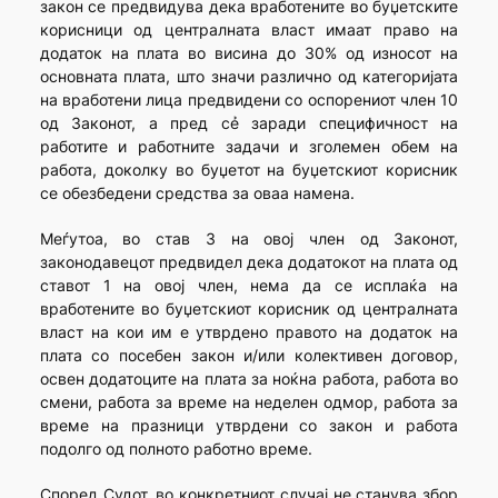
закон се предвидува дека вработените во буџетските
корисници од централната власт имаат право на
додаток на плата во висина до 30% од износот на
основната плата, што значи различно од категоријата
на вработени лица предвидени со оспорениот член 10
од Законот, а пред сẻ заради специфичност на
работите и работните задачи и зголемен обем на
работа, доколку во буџетот на буџетскиот корисник
се обезбедени средства за оваа намена.
Меѓутоа, во став 3 на овој член од Законот,
законодавецот предвидел дека додатокот на плата од
ставот 1 на овој член, нема да се исплаќа на
вработените во буџетскиот корисник од централната
власт на кои им е утврдено правото на додаток на
плата со посебен закон и/или колективен договор,
освен додатоците на плата за ноќна работа, работа во
смени, работа за време на неделен одмор, работа за
време на празници утврдени со закон и работа
подолго од полното работно време.
Според Судот, во конкретниот случај не станува збор