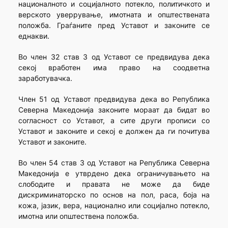
националното и социјалното потекло, политичкото и
верското уверрување, имотната и општествената
положба. Граѓаните пред Уставот и законите се
еднакви.
Во член 32 став 3 од Уставот се предвидува дека
секој вработен има право на соодветна
заработувачка.
Член 51 од Уставот предвидува дека во Република
Северна Македонија законите мораат да бидат во
согласност со Уставот, а сите други прописи со
Уставот и законите и секој е должен да ги почитува
Уставот и законите.
Во член 54 став 3 од Уставот на Република Северна
Македонија е утврдено дека ограничувањето на
слободите и правата не може да биде
дискриминаторско по основ на пол, раса, боја на
кожа, јазик, вера, национално или социјално потекло,
имотна или општествена положба.