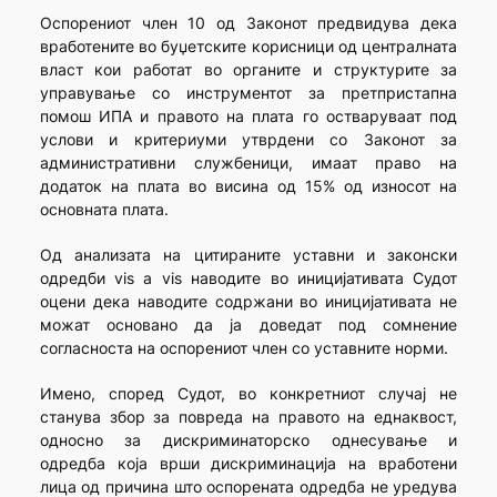
Оспорениот член 10 од Законот предвидува дека
вработените во буџетските корисници од централната
власт кои работат во органите и структурите за
управување со инструментот за претпристапна
помош ИПА и правото на плата го остваруваат под
услови и критериуми утврдени со Законот за
административни службеници, имаат право на
додаток на плата во висина од 15% од износот на
основната плата.
Од анализата на цитираните уставни и законски
одредби vis a vis наводите во иницијативата Судот
оцени дека наводите содржани во иницијативата не
можат основано да ја доведат под сомнение
согласноста на оспорениот член со уставните норми.
Имено, според Судот, во конкретниот случај не
станува збор за повреда на правото на еднаквост,
односно за дискриминаторско однесување и
одредба која врши дискриминација на вработени
лица од причина што оспорената одредба не уредува