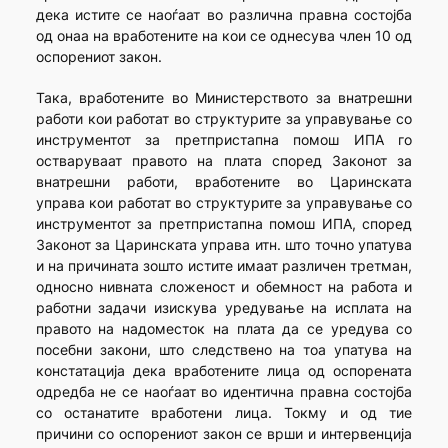
дека истите се наоѓаат во различна правна состојба
од онаа на вработените на кои се однесува член 10 од
оспорениот закон.
Така, вработените во Министерството за внатрешни
работи кои работат во структурите за управување со
инструментот за претпристапна помош ИПА го
остваруваат правото на плата според Законот за
внатрешни работи, вработените во Царинската
управа кои работат во структурите за управување со
инструментот за претпристапна помош ИПА, според
Законот за Царинската управа итн. што точно упатува
и на причината зошто истите имаат различен третман,
односно нивната сложеност и обемност на работа и
работни задачи изискува уредување на исплата на
правото на надоместок на плата да се уредува со
посебни закони, што следствено на тоа упатува на
констатација дека вработените лица од оспорената
одредба не се наоѓаат во идентична правна состојба
со останатите вработени лица. Токму и од тие
причини со оспорениот закон се врши и интервенција