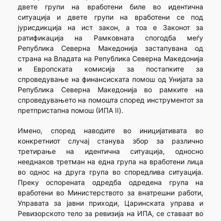
двете групи на вработени биле во идентична
ситуација и двете групи на вработени се под
јурисдикција на ист закон, а тоа е Законот за
ратификација на Рамковната спогодба меѓу
Република Северна Македонија застапувана од
страна на Владата на Република Северна Македонија
и Европската комисија за постапките за
спроведување на финансиската помош од Унијата за
Република Северна Македонија во рамките на
спроведувањето на помошта според инструментот за
претпристапна помош (ИПА II).
Имено, според наводите во иницијативата во
конкретниот случај станува збор за различно
третирање на идентична ситуација, односно
нееднаков третман на една група на вработени лица
во однос на друга група во споредлива ситуација.
Преку оспорената одредба одредена група на
вработени во Министерството за внатрешни работи,
Управата за јавни приходи, Царинската управа и
Ревизорското тело за ревизија на ИПА, се ставаат во