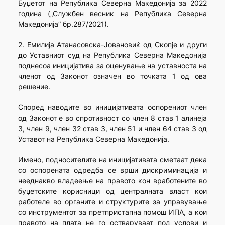
Буџетот на Република Северна Македонија за 2022
година („Службен весник на Република Северна
Македонија” бр.287/2021).
2. Емилија Атанасовска-Јовановиќ од Скопје и други
до Уставниот суд на Република Северна Македонија
поднесоа иницијатива за оценување на уставноста на
членот од Законот означен во точката 1 од ова
решение.
Според наводите во иницијативата оспорениот член
од Законот е во спротивност со член 8 став 1 алинеја
3, член 9, член 32 став 3, член 51 и член 64 став 3 од
Уставот на Република Северна Македонија.
Имено, подносителите на иницијативата сметаат дека
со оспорената одредба се врши дискриминација и
нееднакво владеење на правото кон вработените во
буџетските корисници од централната власт кои
работеле во органите и структурите за управување
со инструментот за претпристапна помош ИПА, а кои
правото на плата не го остваруваат под услови и