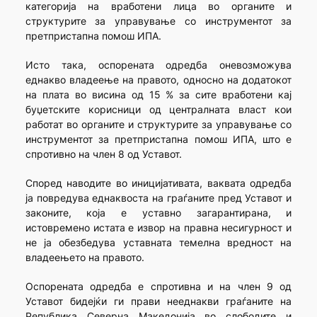
категорија на вработени лица во органите и
структурите за управување со инструментот за
претпристапна помош ИПА.
Исто така, оспорената одредба оневозможува
еднакво владеење на правото, односно на додатокот
на плата во висина од 15 % за сите вработени кај
буџетските корисници од централната власт кои
работат во органите и структурите за управување со
инструментот за претпристапна помош ИПА, што е
спротивно на член 8 од Уставот.
Според наводите во иницијативата, ваквата одредба
ја повредува еднаквоста на граѓаните пред Уставот и
законите, која е уставно загарантирана, и
истовремено истата е извор на правна несигурност и
не ја обезбедува уставната темелна вредност на
владеењето на правото.
Оспорената одредба е спротивна и на член 9 од
Уставот бидејќи ги прави нееднакви граѓаните на
Република Северна Македонија во слободите и