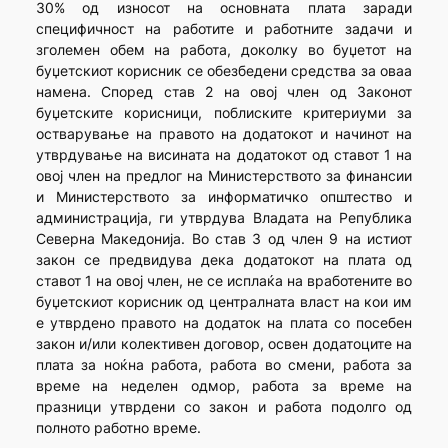
30% од износот на основната плата заради
специфичност на работите и работните задачи и
зголемен обем на работа, доколку во буџетот на
буџетскиот корисник се обезбедени средства за оваа
намена. Според став 2 на овој член од Законот
буџетските корисници, поблиските критериуми за
остварување на правото на додатокот и начинот на
утврдување на висината на додатокот од ставот 1 на
овој член на предлог на Mинистерството за финансии
и Министерството за информатичко општество и
администрација, ги утврдува Владата на Република
Северна Македонија. Во став 3 од член 9 на истиот
закон се предвидува дека додатокот на плата од
ставот 1 на овој член, не се исплаќа на вработените во
буџетскиот корисник од централната власт на кои им
е утврдено правото на додаток на плата со посебен
закон и/или колективен договор, освен додатоците на
плата за ноќна работа, работа во смени, работа за
време на неделен одмор, работа за време на
празници утврдени со закон и работа подолго од
полното работно време.