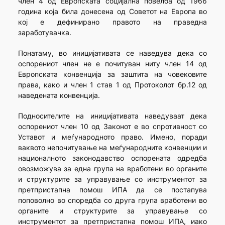
член 4 од Европската социјална повелба од 1966
година која била донесена од Советот на Европа во
кој е дефинирано правото на праведна
заработувачка.
Понатаму, во иницијативата се наведува дека со
оспорениот член не е почитуван ниту член 14 од
Европската конвенција за заштита на човековите
права, како и член 1 став 1 од Протоколот бр.12 од
наведената конвенција.
Подносителите на иницијативата наведуваат дека
оспорениот член 10 од Законот е во спротивност со
Уставот и меѓународното право. Имено, поради
ваквото непочитување на меѓународните конвенции и
националното законодавство оспорената одредба
овозможува за една група на вработени во органите
и структурите за управување со инструментот за
претпристапна помош ИПА да се постапува
поповолно во споредба со друга група вработени во
органите и структурите за управување со
инструментот за претпристапна помош ИПА, иако