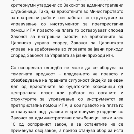
критериуми утврдени со Законот за административни
службеници. Така, на вработените во Министерството
за внатрешни работи кои работат во структурите за
управување со инструментот за претпристапна
помош ИПА правото на плата го остваруваат според
Законот за внатрешни работи, на вработените во
Царинска управа според Законот за Царинската
управа, на вработените во Управата за јавни приходи
според Законот за Управата за јавни приходи итн.
Со оспорената одредба не може да се зборува за
темелната вредност – владеењето на правото и
обезбедување на правната сигурност бидејќи за еден
дел од вработените во буџетските корисници од
централната власт кои работат во органите и
структурите за управување со инструментот за
претпристапна помош ИПА, а кои правото на плата го
остваруваат под услови и критериуми утврдени со
Законот за административни службеници, важи член
10 од оспорениот закон, а за останатите не се
применува овој закон, а притоа станува збор за иста