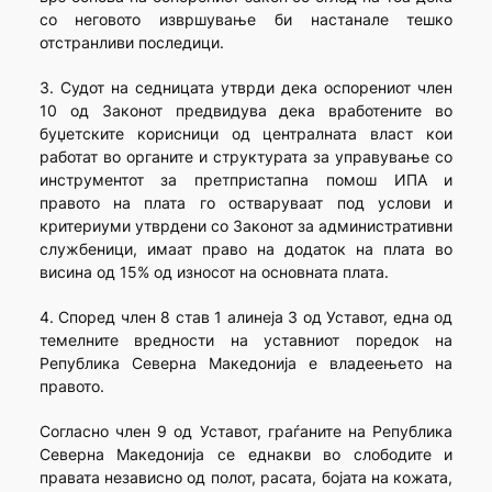
со неговото извршување би настанале тешко
отстранливи последици.
3. Судот на седницата утврди дека оспорениот член
10 од Законот предвидува дека вработените во
буџетските корисници од централната власт кои
работат во органите и структурата за управување со
инструментот за претпристапна помош ИПА и
правото на плата го остваруваат под услови и
критериуми утврдени со Законот за административни
службеници, имаат право на додаток на плата во
висина од 15% од износот на основната плата.
4. Според член 8 став 1 алинеја 3 од Уставот, една од
темелните вредности на уставниот поредок на
Република Северна Македонија е владеењето на
правото.
Согласно член 9 од Уставот, граѓаните на Република
Северна Македонија се еднакви во слободите и
правата независно од полот, расата, бојата на кожата,