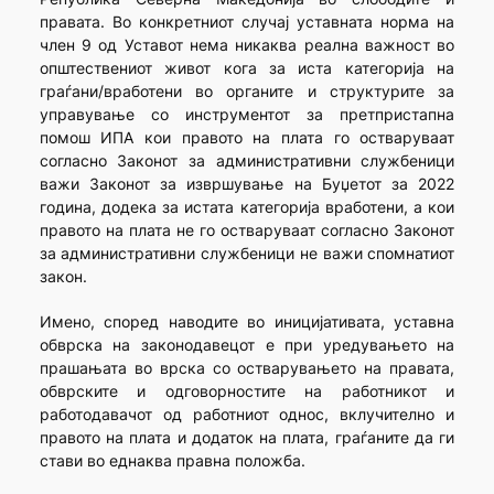
правата. Во конкретниот случај уставната норма на
член 9 од Уставот нема никаква реална важност во
општествениот живот кога за иста категорија на
граѓани/вработени во органите и структурите за
управување со инструментот за претпристапна
помош ИПА кои правото на плата го остваруваат
согласно Законот за административни службеници
важи Законот за извршување на Буџетот за 2022
година, додека за истата категорија вработени, а кои
правото на плата не го остваруваат согласно Законот
за административни службеници не важи спомнатиот
закон.
Имено, според наводите во иницијативата, уставна
обврска на законодавецот е при уредувањето на
прашањата во врска со остварувањето на правата,
обврските и одговорностите на работникот и
работодавачот од работниот однос, вклучително и
правото на плата и додаток на плата, граѓаните да ги
стави во еднаква правна положба.