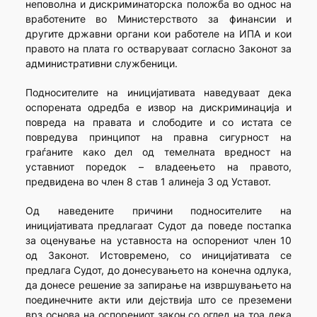
неповолна и дискриминаторска положба во однос на
вработените во Министерството за финансии и
другите државни органи кои работеле на ИПА и кои
правото на плата го остваруваат согласно Законот за
административни службеници.
Подносителите на иницијативата наведуваат дека
оспорената одредба е извор на дискриминација и
повреда на правата и слободите и со истата се
повредува принципот на правна сигурност на
граѓаните како дел од темелната вредност на
уставниот поредок – владеењето на правото,
предвидена во член 8 став 1 алинеја 3 од Уставот.
Од наведените причини подносителите на
иницијативата предлагаат Судот да поведе постапка
за оценување на уставноста на оспорениот член 10
од Законот. Истовремено, со иницијативата се
предлага Судот, до донесувањето на конечна одлука,
да донесе решение за запирање на извршувањето на
поединечните акти или дејствија што се преземени
врз основа на оспорениот закон со оглед на тоа дека