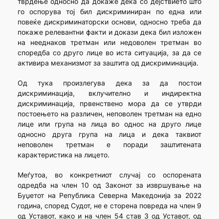
тврдење односно да докаже дека со дејствието што
го оспорува тој бил дискриминиран по една или
повеќе дискриминаторски основи, односно треба да
покаже релевантни факти и докази дека бил изложен
на нееднаков третман или недоволен третман во
споредба со друго лице во иста ситуација, за да се
активира механизмот за заштита од дискриминација.
Од тука произлегува дека за да постои
дискриминација, вклучително и индиректна
дискриминација, првенствено мора да се утврди
постоењето на различен, неповолен третман на едно
лице или група на лица во однос на друго лице
односно друга група на лица и дека таквиот
неповолен третман е поради заштитената
карактеристика на лицето.
Меѓутоа, во конкретниот случај со оспорената
одредба на член 10 од Законот за извршување на
Буџетот на Република Северна Македонија за 2022
година, според Судот, не е сторена повреда на член 9
од Уставот, како и на член 54 став 3 од Уставот, од