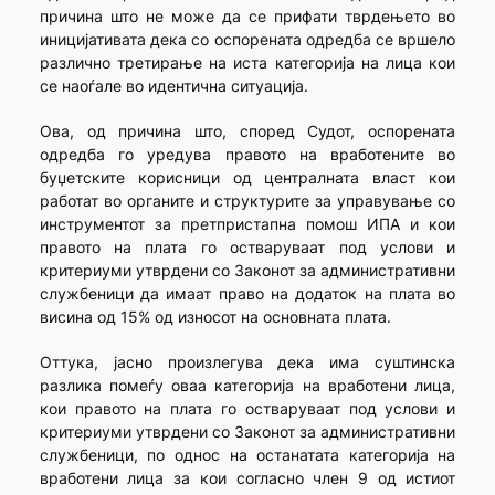
причина што не може да се прифати тврдењето во
иницијативата дека со оспорената одредба се вршело
различно третирање на иста категорија на лица кои
се наоѓале во идентична ситуација.
Ова, од причина што, според Судот, оспорената
одредба го уредува правото на вработените во
буџетските корисници од централната власт кои
работат во органите и структурите за управување со
инструментот за претпристапна помош ИПА и кои
правото на плата го остваруваат под услови и
критериуми утврдени со Законот за административни
службеници да имаат право на додаток на плата во
висина од 15% од износот на основната плата.
Оттука, јасно произлегува дека има суштинска
разлика помеѓу оваа категорија на вработени лица,
кои правото на плата го остваруваат под услови и
критериуми утврдени со Законот за административни
службеници, по однос на останатата категорија на
вработени лица за кои согласно член 9 од истиот