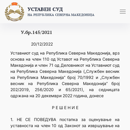
Skip
УСТАВЕН СУД
to
НА РЕПУБЛИКА СЕВЕРНА МАКЕДОНИЈА
content
У.бр.145/2021
20/12/2022
Уставниот суд на Република Северна Македонија, врз
основа на член 110 од Уставот на Република Северна
Македонија и член 71 од Деловникот на Уставниот суд
на Република Северна Македонија („Службен весник
на Република Македонија” број 70/1992 и „Службен
весник на Република Северна Македонија” број
202/2019, 256/2020 и 65/2021), на седницата
одржана на 20 декември 2022 година, донесе
Р Е Ш Е Н И Е
1. НЕ СЕ ПОВЕДУВА постапка за оценување на
уставноста на член 10 од Законот за извршување на