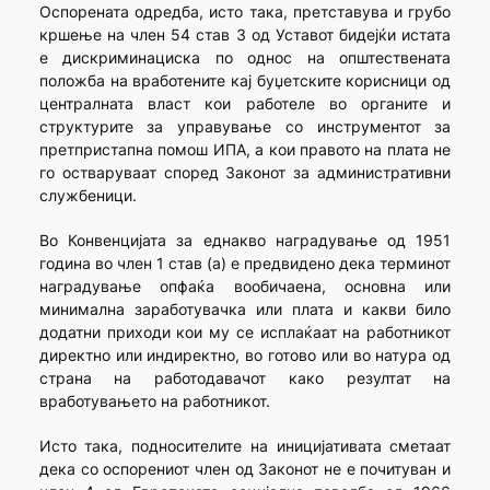
Оспорената одредба, исто така, претставува и грубо
кршење на член 54 став 3 од Уставот бидејќи истата
е дискриминациска по однос на општествената
положба на вработените кај буџетските корисници од
централната власт кои работеле во органите и
структурите за управување со инструментот за
претпристапна помош ИПА, а кои правото на плата не
го остваруваат според Законот за административни
службеници.
Во Конвенцијата за еднакво наградување од 1951
година во член 1 став (а) е предвидено дека терминот
наградување опфаќа вообичаена, основна или
минимална заработувачка или плата и какви било
додатни приходи кои му се исплаќаат на работникот
директно или индиректно, во готово или во натура од
страна на работодавачот како резултат на
вработувањето на работникот.
Исто така, подносителите на иницијативата сметаат
дека со оспорениот член од Законот не е почитуван и