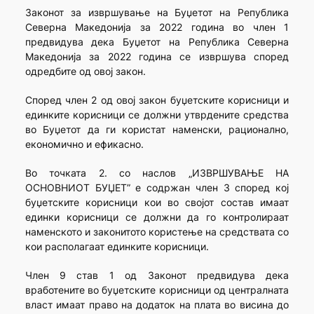
Законот за извршување на Буџетот на Република
Северна Македонија за 2022 година во член 1
предвидува дека Буџетот на Република Северна
Македонија за 2022 година се извршува според
одредбите од овој закон.
Според член 2 од овој закон буџетските корисници и
единките корисници се должни утврдените средства
во Буџетот да ги користат наменски, рационално,
економично и ефикасно.
Во точката 2. со наслов „ИЗВРШУВАЊЕ НА
ОСНОВНИОТ БУЏЕТ” е содржан член 3 според кој
буџетските корисници кои во својот состав имаат
единки корисници се должни да го контролираат
наменското и законитото користење на средствата со
кои располагаат единките корисници.
Член 9 став 1 од Законот предвидува дека
вработените во буџетските корисници од централната
власт имаат право на додаток на плата во висина до