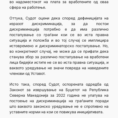
во надоместокот на плата за вработените од оваа
сфера на работење.
Оттука, Судот оцени дека според дефиницијата на
изразот дискриминација, за да постои
дискриминација потребно е да има различно
постапување со граѓани кои се во иста правна
ситуација и положба и во тој случај се имплицира
истовремено и дискриминаторско постапување. Но,
во конкретниот случај, не може да се прифати дека
станува збор за различно постапување на вработени
лица бидејќи истите не се во иста правна ситуација, и
ваквото уредување не значи повреда на наведените
членови од Уставот.
Исто така, според Судот, оспорената одредба од
Законот за извршување на Буџетот на Република
Северна Македонија за 2022 година не упатува на
постоење на дискриминација на граѓаните поради
што ваквото законско уредување не е спротивно на
уставните норми на кои се повикува иницијативата.