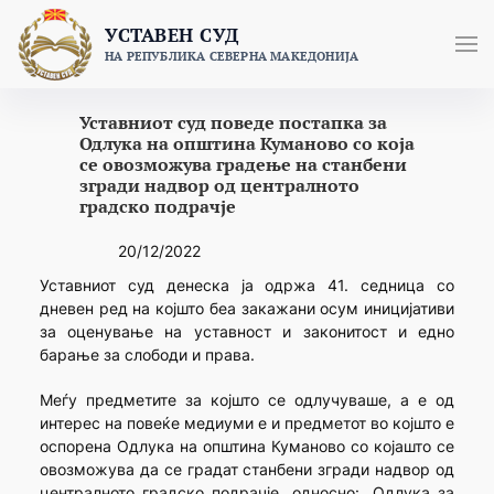
Skip
УСТАВЕН СУД
to
НА РЕПУБЛИКА СЕВЕРНА МАКЕДОНИЈА
content
Уставниот суд поведе постапка за
Одлука на општина Куманово со која
се овозможува градење на станбени
згради надвор од централното
градско подрачје
20/12/2022
Уставниот суд денеска ја одржа 41. седница со
дневен ред на којшто беа закажани осум иницијативи
за оценување на уставност и законитост и едно
барање за слободи и права.
Меѓу предметите за којшто се одлучуваше, а е од
интерес на повеќе медиуми е и предметот во којшто е
оспорена Одлука на општина Куманово со којашто се
овозможува да се градат станбени згради надвор од
централното градско подрачје, односно: „Одлука за