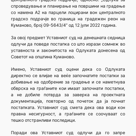
спроведување и планирање на површини на градење
со намена А2 на парцели лоцирани вон централното
градско подрачје во граница на градежен реон на
Куманово, број 09-5643/4” од 12 јули 2022 година.
За овој предмет Уставниот суд на денешната седница
одлучи да поведе постапка со што изрази сомнеж во
уставноста и законитоста на Одлуката донесена од
Советот на општина Куманово.
Имено, Уставниот суд оцени дека со Одлуката
директно се влијае на веќе започнатите постапки за
добивање на одобрение за градење и се наметнува
обврска на граѓаните кои имаат започнати постапки,
а не добиле потврда за заверка на проектната
документација, повторно од почеток да ја почнат
постапката. Уставниот суд смета дека ова води кон
правна несигурност, а граѓаните се соочуваат со
тешко отстранливи последици.
Поради ова Уставниот суд одлучи да го запре