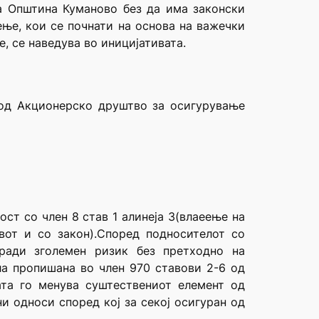
на Општина Куманово без да има законски
ење, кои се почнати на основа на важечки
е, се наведува во иницијативата.
 од Акционерско друштво за осигурување
ст со член 8 став 1 алинеја 3(влаеење на
вот и со закон).Според подносителот со
оради зголемен ризик без претходно на
ла пропишана во член 970 ставови 2-6 од
ата го менува суштествениот елемент од
и односи според кој за секој осигуран од