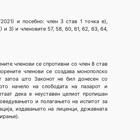
2021) и посебно: член 3 став 1 точка е),
 и 3) и членовите 57, 58, 60, 61, 62, 63, 64,
ните членови се спротивни со член 8 став
спорените членови се создава монополско
т затоа што Законот не бил донесен со
ното начело на слободата на пазарот и
етаат дека е неуставен целиот пропишан
роведувањето и полагањето на испитот за
ација, издавањето на лиценци, државната
ирање).