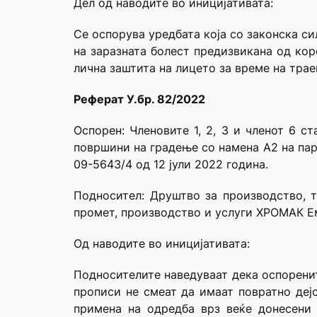
Дел од наводите во иницијативата:
Се оспорува уредбата која со законска с
на заразната болест предизвикана од ко
лична заштита на лицето за време на трае
Реферат У.бр. 82/2022
Оспорен: Членовите 1, 2, 3 и членот 6 
површини на градење со намена А2 на пар
09-5643/4 од 12 јули 2022 година.
Подносител: Друштво за производство, 
промет, производство и услуги ХРОМАК 
Од наводите во иницијативата:
Подносителите наведуваат дека оспоренит
прописи не смеат да имаат повратно дејс
примена на одредба врз веќе донесени 