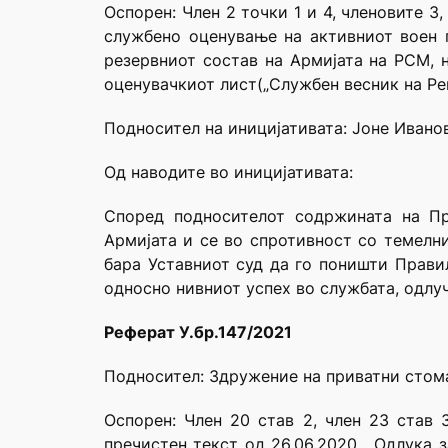
Оспорен: Член 2 точки 1 и 4, членовите 3, 
службено оценување на активниот воен 
резервниот состав на Армијата на РСМ, 
оценувачкиот лист(„Службен весник на Реп
Подносител на иницијативата: Јоне Ивано
Oд наводите во иницијативата:
Според подносителот содржината на Пр
Армијата и се во спротивност со темелни
бара Уставниот суд да го поништи Прави
односно нивниот успех во службата, одлу
Реферат У.бр.147/2021
Подносител: Здружение на приватни стом
Oспорен: Член 20 став 2, член 23 став 
пречистен текст од 26.06.2020, Oдлука 