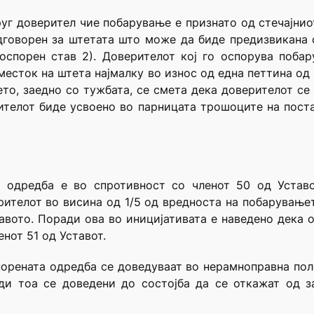
уг доверител чие побарување е признато од стечајниот 
одговорен за штетата што може да биде предизвикана
оспорен став 2). Доверителот кој го оспорува поба
месток на штета најмалку во износ од една петтина од
ето, заедно со тужбата, се смета дека доверителот 
ителот биде усвоено во парницата трошоците на постап
а одредба е во спротивност со членот 50 од Уставо
рителот во висина од 1/5 од вредноста на побарувањет
авото. Поради ова во иницијативата е наведено дека 
енот 51 од Уставот.
порената одредба се доведуваат во нерамноправна по
ди тоа се доведени до состојба да се откажат од з