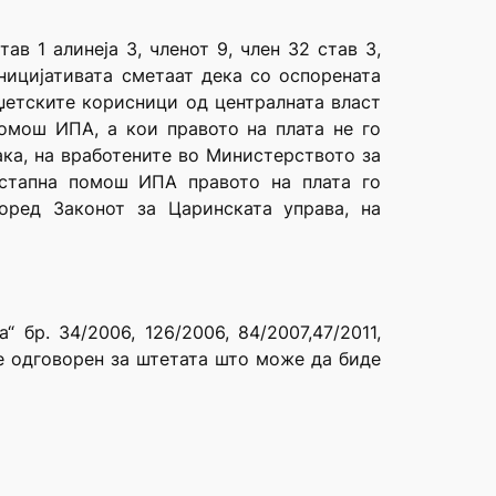
в 1 алинеја 3, членот 9, член 32 став 3,
ницијативата сметаат дека со оспорената
џетските корисници од централната власт
омош ИПА, а кои правото на плата не го
ка, на вработените во Министерството за
истапна помош ИПА правото на плата го
оред Законот за Царинската управа, на
 бр. 34/2006, 126/2006, 84/2007,47/2011,
а е одговорен за штетата што може да биде
“