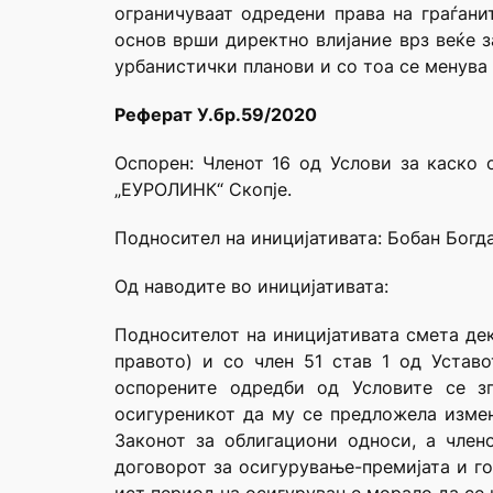
ограничуваат одредени права на граѓани
основ врши директно влијание врз веќе з
урбанистички планови и со тоа се менува 
Реферат У.бр.59/2020
Oспорен: Членот 16 од Услови за каско
„ЕУРОЛИНК“ Скопје.
Подносител на иницијативата: Бобан Богда
Од наводите во иницијативата:
Подносителот на иницијативата смета дек
правото) и со член 51 став 1 од Устав
оспорените одредби од Условите се зг
осигуреникот да му се предложела измен
Законот за облигациони односи, а член
договорот за осигурување-премијата и го