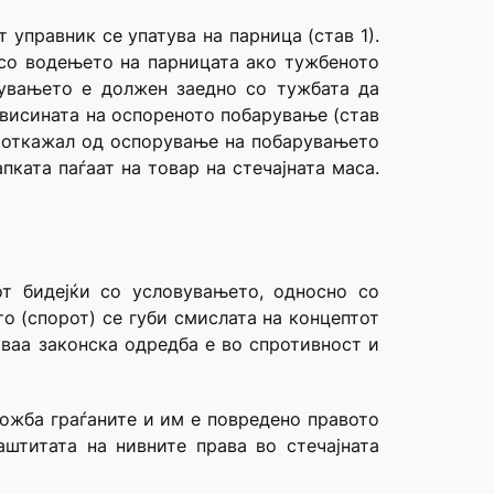
управник се упатува на парница (став 1).
 со водењето на парницата ако тужбеното
рувањето е должен заедно со тужбата да
 висината на оспореното побарување (став
се откажал од оспорување на побарувањето
ката паѓаат на товар на стечајната маса.
т бидејќи со условувањето, односно со
о (спорот) се губи смислата на концептот
оваа законска одредба е во спротивност и
ложба граѓаните и им е повредено правото
аштитата на нивните права во стечајната