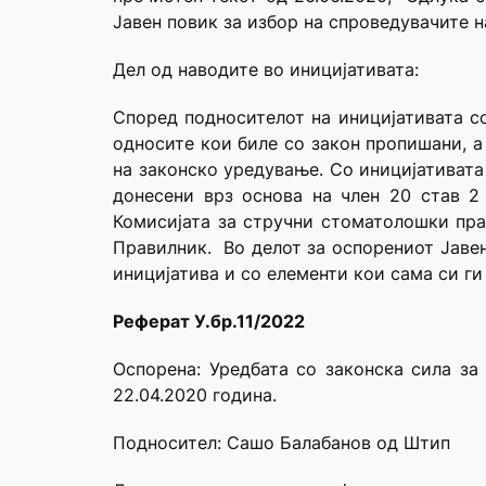
Јавен повик за избор на спроведувачите 
Дел од наводите во иницијативата:
Според подносителот на иницијативата с
односите кои биле со закон пропишани, 
на законско уредување. Со иницијативата
донесени врз основа на член 20 став 2
Комисијата за стручни стоматолошки пр
Правилник. Во делот за оспорениот Јавен
иницијатива и со елементи кои сама си ги
Реферат У.бр.11/2022
Оспорена:
Уредбата со законска сила за
22.04.2020 година.
Подносител: Сашо Балабанов од Штип