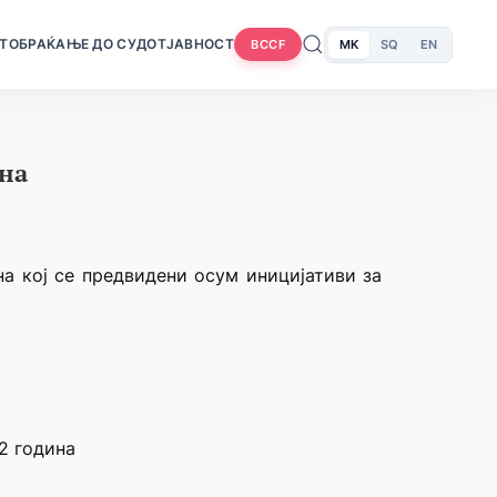
Т
ОБРАЌАЊЕ ДО СУДОТ
ЈАВНОСТ
MK
SQ
EN
BCCF
ина
на кој се предвидени осум иницијативи за
22 година