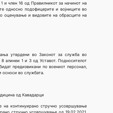
ав 1 и член 16 од Правилникот за начинот на
те односно подофицерите и војниците во
но оценување и видовите на обрасците на
вања утврдени во Законот за служба во
 8 алинеи 1 и 3 од Уставот. Подносителот
бидат предизвикани по воениот персонал,
и осноси во службата.
едицина од Кавадарци
ите на континуирано стручно усовршување
рано стручно усовршување од 19.02.2021,