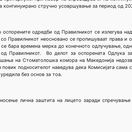
на континуирано стручно усовршување за период од 202
о оспорените одредби од Правилникот се излегува над
а со Правилникот неосновано се пропишуваат права и 
 се бара времена мерка до конечното одлучување, од
 од Правилникот. Во делот за оспорената Одлука з
ашања на Стоматолошка комора на Македонија недозво
 повик подносителот наведува дека Комисијата сама с
 уредила без основ за тоа.
 носење лична заштита на лицето заради спречување