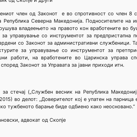
иќ од Скопје и други
ниот член од Законот e во спротивност со член 8 ста
на Република Северна Македонија. Подносителите на и
рушува владеењето на правото кон вработените во бу
е за управување со инструментот за предпристапна п
врдени со Законот за административни службеници. Та
ктурите за управување со инструментот за претпр
шни работи, на вработените во Царинска управа сп
 според Законот за Управата за јавни приходи итн.
за стечај („Службен весник на Република Македонија“
2/2015) во делот: „Доверителот кој е упатен на парниц
ако тужбеното барање биде одбиено како неосновано.
дановски, адвокат од Скопје