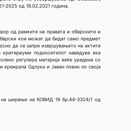
1-2025 од 19.02.2021 година.
вор од рамките на правата и обврските и
обврски кои можат да бидат само предмет
носно да се запре извршувањето на актите
а критериуми подносителот наведува ека
лено регулира материја веќе уредена со
и креирала Одлука и Јавен повик по своја
 на ширење на КОВИД 19 бр.44-3324/1 од