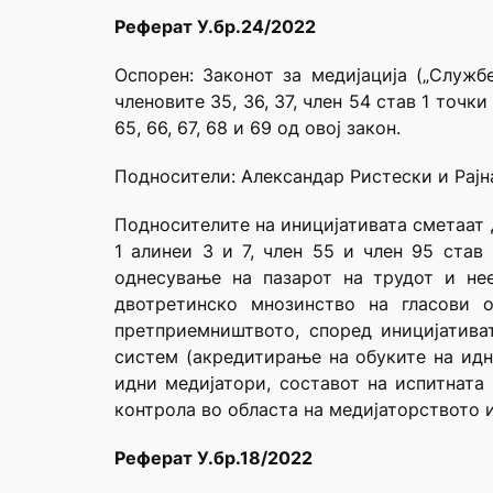
Реферат У.бр.24/2022
Оспорен: Законот за медијација („Службе
членовите 35, 36, 37, член 54 став 1 точки б
65, 66, 67, 68 и 69 од овој закон.
Подносители: Александар Ристески и Рајн
Подносителите на иницијативата сметаат 
1 алинеи 3 и 7, член 55 и член 95 став
однесување на пазарот на трудот и не
двотретинско мнозинство на гласови о
претприемништвото, според иницијатива
систем (акредитирање на обуките на идн
идни медијатори, составот на испитната
контрола во областа на медијаторството 
Реферат У.бр.18/2022