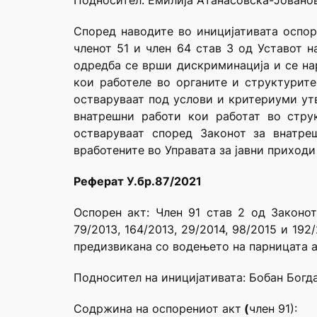
Подносител:
Емилија Атанасовска-Јованов
Според наводите во иницијативата оспоре
членот 51 и член 64 став 3 од Уставот 
одредба се врши дискриминација и се на
кои работеле во органите и структурит
остваруваат под услови и критериуми ут
внатрешни работи кои работат во стру
остваруваат според Законот за внатре
вработените во Управата за јавни приходи
Реферат У.бр.87/2021
Оспорен акт: Член 91 став 2 од Законот 
79/2013, 164/2013, 29/2014, 98/2015 и 19
предизвикана со водењето на парницата 
Подносител на иницијативата: Бобан Бог
Содржина на оспорениот акт
(
член 91):