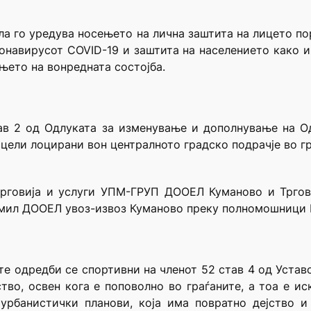
ила го уредува носењето на лична заштита на лицето 
ронавирусот COVID-19 и заштита на населението како 
њето на вонредната состојба.
став 2 од Одлуката за изменување и дополнување на 
цели лоцирани вон централното градско подрачје во гр
трговија и услуги УПМ-ГРУП ДООЕЛ Куманово и Трго
Емил ДООЕЛ увоз-извоз Куманово преку полномошници 
е одредби се спортивни на членот 52 став 4 од Уставо
тво, освен кога е поповолно во граѓаните, а тоа е ис
урбанистички планови, која има повратно дејство и