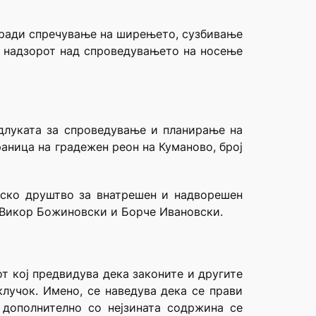
поради спречување на ширењето, сузбивање
и надзорот над спроведувањето на носење
Одлуката за спроведување и планирање на
аница на градежен реон на Куманово, број
вско друштво за внатрешен и надворешен
Викор Божиновски и Борче Ивановски.
т кој предвидува дека законите и другите
клучок. Имено, се наведува дека се прави
 дополнително со нејзината содржина се