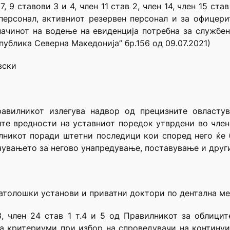
7, 9 ставови 3 и 4, член 11 став 2, член 14, член 15 ст
персонал, активниот резервен персонал и за офицери
начинот на водење на евиденција потребна за службе
ублика Северна Македонија” бр.156 од 09.07.2021)
вски
авилникот излегува надвор од прецизните овласту
те вредности на уставниот поредок утврдени во член
лникот поради штетни последици кои според него ќе 
чувањето за негово унапредување, поставување и друг
атолошки установи и приватни доктори по дентална м
3, член 24 став 1 т.4 и 5 од Правилникот за облиц
за критериуми при избор на спроведувачи на континуи