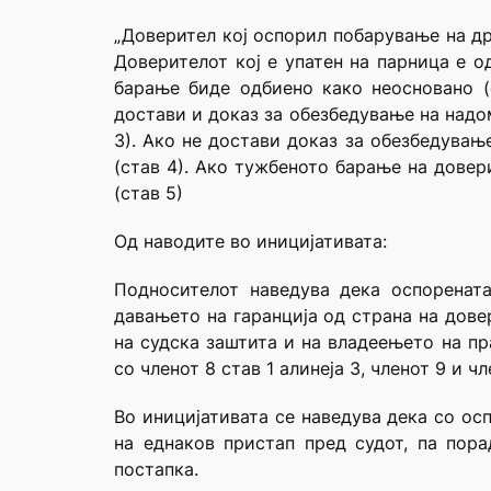
„Доверител кој оспорил побарување на др
Доверителот кој е упатен на парница е 
барање биде одбиено како неосновано (
достави и доказ за обезбедување на надо
3). Ако не достави доказ за обезбедувањ
(став 4). Ако тужбеното барање на довер
(став 5)
Од наводите во иницијативата:
Подносителот наведува дека оспоренат
давањето на гаранција од страна на дове
на судска заштита и на владеењето на пр
со членот 8 став 1 алинеја 3, членот 9 и чл
Во иницијативата се наведува дека со ос
на еднаков пристап пред судот, па пора
постапка.