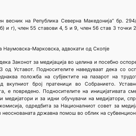
н весник на Република Северна Македонија” бр. 294/
) и г), член 55 ставови 4, 5 и 9, член 56 став 3 точки 2)
а Наумовска-Марковска, адвокати од Скопје
дека Законот за медијација во целина и посебно оспоре
 3 од Уставот. Подносителите наведуваат дека со о
еднаква положба на субјектите на пазарот на трудо
д вкупниот број пратеници во Собранието. Устав
та, е повредено. Подносителите на иницијативата см
и медијатори и за идни обучувачи на медијатори, сп
 комисија, одредбита за Националниот совет за медиј
и неоснованата државна помош во облик на субвенцион