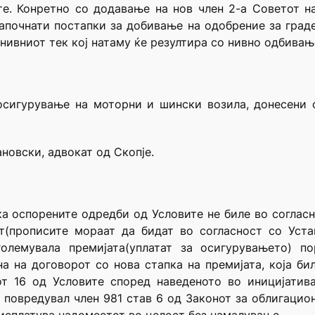
те. Конретно со додавање на нов член 2-а Советот 
апочнати постапки за добивање на одобрение за град
нивниот тек кој натаму ќе резултира со нивно одбивањ
 осигурување на моторни и шински возила, донесени
новски, адвокат од Скопје.
а оспорените одредби од Условите не биле во согласно
от(прописите мораат да бидат во согласност со Уста
олемувала премијата(уплатат за осигурувањето) п
а на договорот со нова стапка на премијата, која би
от 16 од Условите според наведеното во иницијатив
 повредувал член 981 став 6 од Законот за облигацион