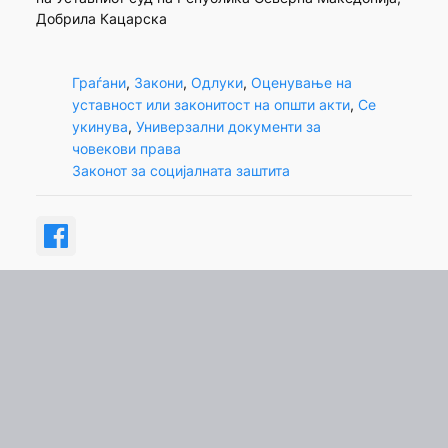
Добрила Кацарска
Граѓани
, 
Закони
, 
Одлуки
, 
Оценување на
уставност или законитост на општи акти
, 
Се
укинува
, 
Универзални документи за
човекови права
Законот за социјалната заштита