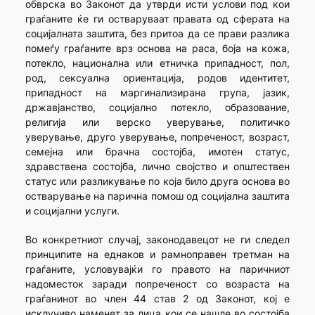
обврска во Законот да утврди исти услови под кои
граѓаните ќе ги остваруваат правата од сферата на
социјалната заштита, без притоа да се прави разлика
помеѓу граѓаните врз основа на раса, боја на кожа,
потекло, национална или етничка припадност, пол,
род, сексуална ориентација, родов идентитет,
припадност на маргинализирана група, јазик,
државјанство, социјално потекло, образование,
религија или верско уверување, политичко
уверување, друго уверување, попреченост, возраст,
семејна или брачна состојба, имотен статус,
здравствена состојба, лично својство и општествен
статус или разликување по која било друга основа во
остварување на парична помош од социјална заштита
и социјални услуги.
Во конкретниот случај, законодавецот не ги следел
принципите на еднаков и рамноправен третман на
граѓаните, условувајќи го правото на паричниот
надоместок заради попреченост со возраста на
граѓанинот во член 44 став 2 од Законот, кој е
исклучиво наменет за лица кои се нашле во состојба