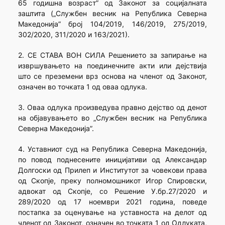
65 годишна возраст” од Законот за социјалната
заштита („Службен весник на Република Северна
Македонија” број 104/2019, 146/2019, 275/2019,
302/2020, 311/2020 и 163/2021).
2. СЕ СТАВА ВОН СИЛА Решението за запирање на
извршувањето на поединечните акти или дејствија
што се преземени врз основа на членот од Законот,
означен во точката 1 од оваа одлука.
3. Оваа одлука произведува правно дејство од денот
на објавувањето во „Службен весник на Република
Северна Македонија”.
4. Уставниот суд на Република Северна Македонија,
по повод поднесените иницијативи од Александар
Долгоски од Прилеп и Институтот за човекови права
од Скопје, преку полномошникот Игор Спировски,
адвокат од Скопје, со Решение У.бр.27/2020 и
289/2020 од 17 ноември 2021 година, поведе
постапка за оценување на уставноста на делот од
членот од Законот, означен во точката 1 од Одлуката,