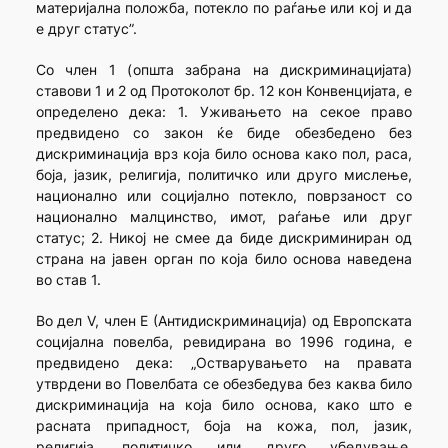
материјална положба, потекло по раѓање или кој и да
е друг статус”.
Со член 1 (општа забрана на дискриминацијата)
ставови 1 и 2 од Протоколот бр. 12 кон Конвенцијата, е
определено дека: 1. Уживањето на секое право
предвидено со закон ќе биде обезбедено без
дискриминација врз која било основа како пол, раса,
боја, јазик, религија, политичко или друго мислење,
национално или социјално потекло, поврзаност со
национално малцинство, имот, раѓање или друг
статус; 2. Никој не смее да биде дискриминиран од
страна на јавен орган по која било основа наведена
во став 1.
Во дел V, член Е (Антидискриминација) од Европската
социјална повелба, ревидирана во 1996 година, е
предвидено дека: „Остварувањето на правата
утврдени во Повелбата се обезбедува без каква било
дискриминација на која било основа, како што е
расната припадност, боја на кожа, пол, јазик,
религија, политичко или друго убедување,