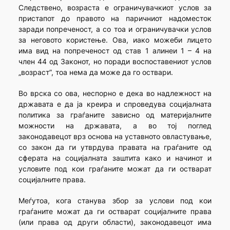
Следствено, возраста е ограничувачкиот услов за
пристапот до правото на паричниот надоместок
заради попреченост, а со тоа и ограничувачки услов
за неговото користење. Ова, иако можеби лицето
има вид на попреченост од став 1 алинеи 1 – 4 на
член 44 од Законот, но поради воспоставениот услов
„возраст”, тоа нема да може да го оствари.
Во врска со ова, неспорно е дека во надлежност на
државата е да ја креира и спроведува социјалната
политика за граѓаните зависно од материјалните
можности на државата, а во тој поглед
законодавецот врз основа на уставното овластување,
со закон да ги утврдува правата на граѓаните од
сферата на социјалната заштита како и начинот и
условите под кои граѓаните можат да ги остварат
социјалните права.
Меѓутоа, кога станува збор за услови под кои
граѓаните можат да ги остварат социјалните права
(или права од други области), законодавецот има