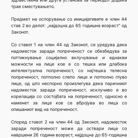
трае сместувањето.
Предмет на оспорување со иницијативите е член 44
став 2 во делот: „најдоцна до 65 годишна возраст” од
Законот.
Со ставот 1 на член 44 од Законот, се уредува дека
надоместок заради попреченост се обезбедува за
поттикнување социјално вклучување и еднакви
можности на лице кое е со тешка или длабока
интелектуална попреченост, со најтешка телесна
попреченост, потполно слепо лице и потполно глуво
лице, од што неспорно произлегува дека паричниот
надоместок заради попреченост, исклучиво е во
корелација со состојбата на попреченост, односно е
наменет за лице кое се вбројува во лица со
опишаниот вид на попреченост.
Според ставот 2 на член 44 од Законот, надоместок
заради попреченост може да оствари лице со
навршени 26 години возраст, најдоцна до 65-годишна