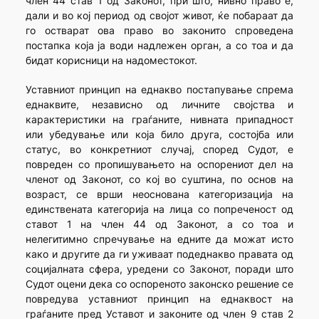
член 44 став 1 од Законот, при што, нивно право е,
дали и во кој период од својот живот, ќе побараат да
го остварат ова право во законито спроведена
постапка која ја води надлежен орган, а со тоа и да
бидат корисници на надоместокот.
Уставниот принцип на еднакво постапување спрема
еднаквите, независно од личните својства и
карактеристики на граѓаните, нивната припадност
или убедување или која било друга, состојба или
статус, во конкретниот случај, според Судот, е
повреден со пропишувањето на оспорениот дел на
членот од Законот, со кој во суштина, по основ на
возраст, се врши неоснована категоризација на
единствената категорија на лица со попреченост од
ставот 1 на член 44 од Законот, а со тоа и
нелегитимно спречување на едните да можат исто
како и другите да ги уживаат подеднакво правата од
социјалната сфера, уредени со Законот, поради што
Судот оцени дека со оспореното законско решение се
повредува уставниот принцип на еднаквост на
граѓаните пред Уставот и законите од член 9 став 2