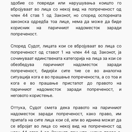
здобие со повреди или нарушувања коишто го
вбројуваат во лица со некој вид на попреченост од
член 44 став 1 од Законот, но според оспорената
законска одредба тоа лице, нема да може да биде
корисник на паричниот надоместок заради
попреченост.
Според Судот, лицата кои се вбројуваат во лица со
попреченост од ставот 1 на член 44 од Законот, ја
сочинуваат единствената категорија на лица за кои се
обезбедува паричниот надоместок заради
попреченост, бидејќи сите тие се во аналогна
ситуација кога е во прашање попреченоста, а со тоа и
кога е во прашање пристапот до правото на
паричниот надоместок заради попреченост, и
неговото користење.
Оттука, Судот смета дека правото на паричниот
надоместок заради попреченост, како право, им
припаѓа на сите лица кои сé, или во иднина можат да
се вбројат во лица со некој вид на попреченост од