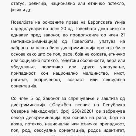
статус, религија, национално или етничко потекло,
јазик и др.
Повелбата на основните права на Европската Унија
определувајќи во член 20 од Повелбата дека сите се
еднакви пред законот, во продолжение со член 21
(антидискриминација) од Повелбата, упатува на
забрана на каква било дискриминација врз која било
основа како што се пол, раса, боја на кожата, етничко
или социјално потекло, генетски особености, вера или
убедување, политичко или друго уверување,
припадност кон национално малцинство, имот,
раѓање, попреченост, возраст или сексуална
ориентација.
Со член 5 од Законот за спречување и заштита од
дискриминација („Службен весник на Република
Северна Македонија”, број 258/2020) се забранува
секоја дискриминација врз основа на раса, боја на
кожа, потекло, национална или етничка припадност,
пол, род, сексуална ориентација, родов идентитет,