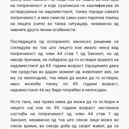
на попреченост и која суштински ги квалификува за
остварување на надоместокот, токму поради самата
попреченост, и има смисла само како парична помош
на лицата (сите) во таква ситуација, независно од
нивните други лични особености.
Последицата од оспореното законско решение се
согледува во тоа што лицето кое имало некој вид
попреченост од член 44 став 1 од Законот, но од
некоја причина, не побарало да го оствари правото на
надоместокот до 65 години возраст (проценило дека
тие средства во даден момент од животниот век, не
му се неопходни), тоа нема да може да го оствари,
иако можеби токму по 65 години возраст,
надоместокот ќе му биде потребен и неопходен.
Исто така, ова право нема да може да го оствари и
лицето кај кое по 65 години возраст настанала
состојба на попреченост од член 44 став 1 од
Законот, независно од тоа што секое лице може во
секое време, во секоја доба од својот живот, да се