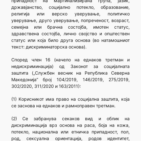
припадност на маргинализирана група, јазик,
државјанство, социјално потекло, образование,
религија или верско уверување, политичко
уверување, друго уверување, попреченост, возраст,
семејна или брачна состојба, имотен статус,
здравствена состојба, лично својство и општествен
статус или која било друга основа (во натамошниот
текст: дискриминаторска основа).
Според член 16 (начело на еднаков третман и
недискриминација) од Законот за социјалната
заштита („Службен весник на Република Северна
Македонија” број 104/2019, 146/2019, 275/2019,
302/2020, 311/2020 и 163/2011):
(1) Kорисникот има право на социјална заштита, која
се заснова на еднаков и рамноправен третман.
(2) Се забранува секаков вид и облик на
дискриминација врз основа на раса, боја на кожа,
потекло, национална или етничка припадност, пол,
род, сексуална ориентација, родов идентитет,