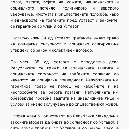
полот, расата, бојата на кожата, националното и
социјалното потекло, политичкото и верското
уверување, имотната и општествената положба, како
и еднаквоста на граѓаните пред Уставот и законите,
се гарантира со член 9 од Уставот.
Согласно член 34 од Уставот, граѓаните имаат право
на социјална сигурност и социјално осигурување
утврдени со закон и колективен договор.
Со член 35 од Уставот е определено дека
Републиката се грижи за социјалната заштита и
социјалната сигурност на граѓаните согласно со
начелото на социјална праведност. Републиката им
гарантира право на помош на немоќните и на
неспособните за работа граѓани. Републиката им
обезбедува посебна заштита на инвалидните лица и
услови за нивно вклучување во општествениот живот.
Според член 51 од Уставот, во Република Македонија
законите мораат да бидат во согласност со Уставот, а
сите други прописи со Уставот и со закон. Секој е