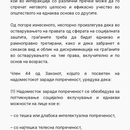
кои во интеракција со различни пречки може да го
спречат неговото целосно и ефикасно учество во
општеството на еднаква основа со другите.
Од погоре изнесеното, неспорно произлегува дека во
остварувањето на правата од сферата на социјалната
заштита, граѓаните треба да бидат еднакво и
рамноправно третирани, како и дека забранет е
секаков вид и облик на дискриминација на граѓаните
во остварувањето на тие права, вклучително и по
основ на возраста.
Член 44 од Законот, којшто е посветен на
надоместокот заради попреченост, уредува дека:
(1) Надоместок заради попреченост се обезбедува за
поттикнување социјално вклучување и еднакви
можности на лице кое е:
– со тешка или длабока интелектуална попреченост,
– со најтешка телесна попреченост,