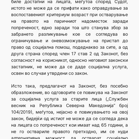
биле достапни на лицата, меѓутоа според Судот,
истото не може да се прифати како оправдување за
воспоставениот критериум возраст при остварување
на правото на паричниот надоместок заради
попреченост, едно заради тоа што станува збор за
забрането разликување кое се согледува во
ограничување и оневозможување на пристап до
право од социјална помош, подеднакво за сите, а од
друга страна според член 17 став 2 од Законот, без
согласност на корисникот, односно неговиот законски
застапник, не може да се даде социјална услуга,
освен во случаи утврдени со закон.
Исто така, предлагачот на Законот, без посебно
образложение, во одговорите се повикува на Законот
за социјална услуга за старите лица („Службен
весник на Република Северна Македонија” број
104/2019), меѓутоа, нејасно е повикувањето на овој
закон, бидејќи од истиот не може да се согледа дека
на лицата со попреченост кои имаат над 65 години, а
не го оствариле правото претходно, им се нуди
алтернативна можност да остварат социјално