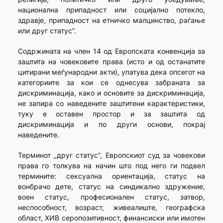
национална припадност или социјално потекло,
здравје, припадност на етничко малцинство, раѓање
или друг статус”.
Содржината на член 14 од Европската конвенција за
заштита на човековите права (исто и од останатите
цитирани меѓународни акти), упатува дека опсегот на
категориите за кои се однесува забраната за
дискриминација, како и основите за дискриминација,
не запира со наведените заштитени карактеристики,
туку е оставен простор и за заштита од
дискриминација и по други основи, покрај
наведените.
Терминот „друг статус”, Европскиот суд за човекови
права го толкува на начин што под него ги подвел
термините: сексуална ориентација, статус на
вонбрачо дете, статус на синдикално здружение,
воен статус, професионален статус, затвор,
неспособност, возраст, живеалиште, географска
област, ХИВ серопозитивност, финансиски или имотен