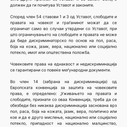
должен да ги почитува Уставот и законите.
Според член 54 ставови 1 и 3 од Уставот, слободите и
правата на човекот и граѓанинот можат да се
ограничат само во случаи утврдени со Уставот, при
што ограничувањето на слободите и правата не може
да биде дискриминаторско по основ на пол, раса,
боја на кожа, јазик, вера, национално или социјално
потекло, имот или општествена положба.
Човековите права на еднаквост и недискриминација
се гарантирани со повеќе меѓународни документи.
Во член 14 (забрана на дискриминација) од
Европската конвенција за заштита на човековите
права, е определено: „Уживањето на правата и
слободите, признати со оваа Конвенција, треба да се
обезбеди без никаква дискриминација заснована врз
пол, раса, боја на кожата, јазик, вера, политичко или
кое и да е друго мислење, национално или социјално
потекло, припадност на национално малцинство,