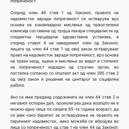
попреченост.
Според член 46 став 1 од Законот, правото на
надоместок заради попреченост се остварува врз
основа на конзилијарно мислење од првостепена
комисија составена од тројца лекари специјалисти од
соодветна терцијарна здравствена установа, а
според ставот 4 на наведениот член од Законот,
лицата од член 44 став 1 од овој закон остваруваат
право на надоместок заради попреченост, врз основа
на траен наод, оцена и мислење за видот и степенот
на попреченост издаден од стручен орган, во
постапка согласно со општиот акт од член 295 став 2
од овој закон и решение на центарот за социјална
работа.
Ако се има предвид содржината на член 44 став 2 и
неговиот оспорен дел, произлегува дека воопшто не е
можно едно лице по својата 65-та година возраст, да
се јави како барател за остварување на правото на
паричниот надоместок, иако можеби се вбројува во
лица со попреченост од став 1 на член 44 од Законот.