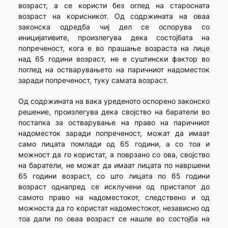
возраст, а се користи без оглед на старосната
возраст на корисникот. Од содржината на оваа
законска одредба чиј дел се оспорува со
иницијативите, произлегува дека состојбата на
попреченост, кога е во прашање возраста на лице
над 65 години возраст, не е суштински фактор во
поглед на остварувањето на паричниот надоместок
заради попреченост, туку самата возраст.
Од содржината на вака уреденото оспорено законско
решение, произлегува дека својство на баратели во
постапка за остварување на право на паричниот
надоместок заради попреченост, можат да имаат
само лицата помлади од 65 години, а со тоа и
можност да го користат, а поврзано со ова, својство
на баратели, не можат да имаат лицата по навршени
65 години возраст, со што лицата по 65 години
возраст однапред се исклучени од пристапот до
самото право на надоместокот, следствено и од
можноста да го користат надоместокот, независно од
тоа дали по оваа возраст се нашле во состојба на