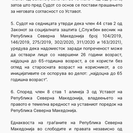
затоа што пред Судот со основ се постави прашањето
за неговата согласност со Уставот.
5. Судот на седницата утврди дека член 44 став 2 од
Законот за социјалната заштита („Службен весник на
Република Северна Македонија број 104/2019,
146/2019, 275/2019, 302/2020, 311/2020 и 163/2021),
уредува дека надоместок заради попреченост може
да оствари лице со навршени 26 години возраст,
најдоцна до 65-годишна возраст, а се користи без
оглед на старосната возраст на корисникот, а со
иницијативите се оспорува во делот: „најдоцна до 65
годишна возраст”.
6. Според член 8 став 1 алинеја 3 од Уставот на
Република Северна Македонија, владеењето на
правото е темелна вредност на уставниот поредок на
Република Северна Македонија.
Еднаквоста на граѓаните на Република Северна
Македонија во слободите и правата независно од