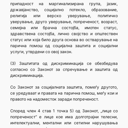
припадност на маргинализирана група, јазик,
државјанство, социјално потекло, образование,
религија или верско уверување, политичко
уверување, друго уверување, попреченост, возраст,
семејна или брачна состојба, имотен статус,
здравствена состојба, лично својство и општествен
статус или која било друга основа во остварување на
парична помош од социјална заштита и социјални
услуги, утврдени со овој закон.
(3) Заштитата од дискриминација се обезбедува
согласно со Законот за спречување и заштита од
дискриминација.
Со Законот за социјалната заштита, помеѓу другото,
се уредуваат и правата на парична помош, меѓу кои и
правото на надоместок заради попреченост.
Според член 4 став 1 точка 5) од Законот, „лице со
попреченост“ е лице кое има долготрајни телесни,
интелектуални, ментални или сетилни нарушувања