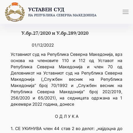
Skip
УСТАВЕН СУД
to
НА РЕПУБЛИКА СЕВЕРНА МАКЕДОНИЈА
content
У.бр.27/2020 и У.бр.289/2020
01/12/2022
Уставниот суд на Република Северна Македонија, врз
основа на членовите 110 и 112 од Уставот на
Република Северна Македонија и член 70 од
Деловникот на Уставниот суд на Република Северна
Македонија („Службен весник на Република
Македонија” број 70/1992 и „Службен весник на
Република Северна Македонија” број 202/2019,
256/2020 и 65/2021), на седницата одржана на 1
декември 2022 година, донесе
О Д Л У К А
1. СЕ УКИНУВА член 44 став 2 во делот: „најдоцна до