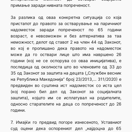
примање заради нивната попреченост.
За разлика од оваа конкретна ситуација со која
пристапот до правото за остварување на паричниот
надоместок заради попреченост по 65 години
возраст, е невозможен и без алтернатива за таа
неможност, делот од ставот 2 на член 44 од Законот,
во кој е пропишано дека правото на надоместок
може да го оствари лице што има навршено 26
години (кој не се оспорува со оваа иницијатива), е
последица од околноста што во членовите од 33 до
35 од Законот за заштита на децата („Службен весник
на Република Македонија” број 23/2013,… 311/2020) е
предвиден во суштина ист надоместок со иста цел
(кој порано бил дел од Законот за социјалната
заштита), којшто им се исплатувал на родителите,
односно старателите на деца со попреченост до 26
години.
7. Имајќи го предвид погоре изнесеното, Уставниот
суд оцени дека оспорениот дел „најдоцна до 65