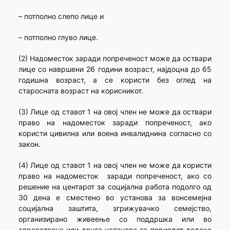
– потполно слепо лице и
– потполно глуво лице.
(2) Надоместок заради попреченост може да оствари
лице со навршени 26 години возраст, најдоцна до 65
годишна возраст, а се користи без оглед на
старосната возраст на корисникот.
(3) Лице од ставот 1 на овој член не може да оствари
право на надоместок заради попреченост, ако
користи цивилна или воена инвалиднина согласно со
закон.
(4) Лице од ставот 1 на овој член не може да користи
право на надоместок заради попреченост, ако со
решение на центарот за социјална работа подолго од
30 дена е сместено во установа за вонсемејна
социјална заштита, згрижувачко семејство,
организирано живеење со поддршка или во
здравствена или друга установа за периодот додека