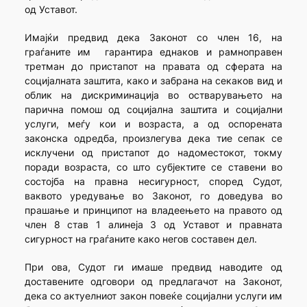
од Уставот.
Имајќи предвид дека Законот со член 16, на
граѓаните им гарантира еднаков и рамноправен
третман до пристапот на правата од сферата на
социјалната заштита, како и забрана на секаков вид и
облик на дискриминација во остварувањето на
парична помош од социјална заштита и социјални
услуги, меѓу кои и возраста, а од оспорената
законска одредба, произлегува дека тие сепак се
исклучени од пристапот до надоместокот, токму
поради возраста, со што субјектите се ставени во
состојба на правна несигурност, според Судот,
ваквото уредување во Законот, го доведува во
прашање и принципот на владеењето на правото од
член 8 став 1 алинеја 3 од Уставот и правната
сигурност на граѓаните како негов составен дел.
При ова, Судот ги имаше предвид наводите од
доставените одговори од предлагачот на Законот,
дека со актуелниот закон повеќе социјални услуги им