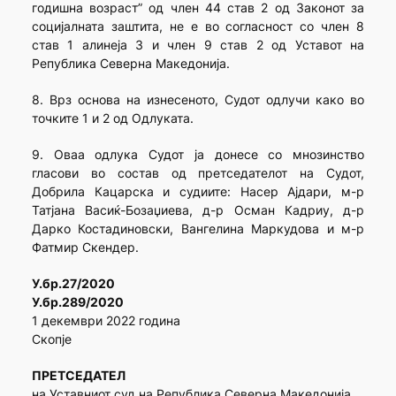
годишна возраст” од член 44 став 2 од Законот за
социјалната заштита, не е во согласност со член 8
став 1 алинеја 3 и член 9 став 2 од Уставот на
Република Северна Македонија.
8. Врз основа на изнесеното, Судот одлучи како во
точките 1 и 2 од Одлуката.
9. Оваа одлука Судот ја донесе со мнозинство
гласови во состав од претседателот на Судот,
Добрила Кацарска и судиите: Насер Ајдари, м-р
Татјана Васиќ-Бозаџиева, д-р Осман Кадриу, д-р
Дарко Костадиновски, Вангелина Маркудова и м-р
Фатмир Скендер.
У.бр.27/2020
У.бр.289/2020
1 декември 2022 година
Скопје
ПРЕТСЕДАТЕЛ
на Уставниот суд на Република Северна Македонија,