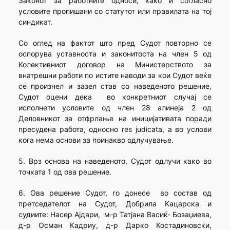
Законот за работните односи, како и согласно
условите пропишани со статутот или правилата на тој
синдикат.
Со оглед на фактот што пред Судот повторно се
оспорува уставноста и законитоста на член 5 од
Колективниот договор на Министерството за
внатрешни работи по истите наводи за кои Судот веќе
се произнел и зазел став со наведеното решение,
Судот оцени дека во конкретниот случај се
исполнети условите од член 28 алинеја 2 од
Деловникот за отфрлање на иницијативата поради
пресудена работа, односно res judicata, а во услови
кога нема основи за поинакво одлучување.
5. Врз основа на наведеното, Судот одлучи како во
точката 1 од ова решение.
6. Ова решение Судот, го донесе во состав од
претседателот на Судот, Добрила Кацарска и
судиите: Насер Ајдари, м-р Татјана Васиќ- Бозаџиева,
д-р Осман Кадриу, д-р Дарко Костадиновски,