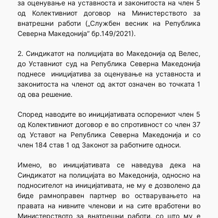
за оценување на уставноста и законитоста на член 5
од Колективниот договор на Министерството за
внатрешни работи („Службен весник на Република
Северна Македонија” бр.149/2021).
2. Синдикатот на полицијата во Македонија од Велес,
до Уставниот суд на Република Северна Македонија
поднесе иницијатива за оценување на уставноста и
законитоста на членот од актот означен во точката 1
од ова решение.
Според наводите во иницијативата оспорениот член 5
од Колективниот договор е во спротивност со член 37
од Уставот на Република Северна Македонија и со
член 184 став 1 од Законот за работните односи.
Имено, во иницијативата се наведува дека на
Синдикатот на полицијата во Македонија, односно на
подносителот на иницијативата, не му е дозволено да
биде рамноправен партнер во остварувањето на
правата на нивните членови и на сите вработени во
Министерството за внатрешни работи, со што му е