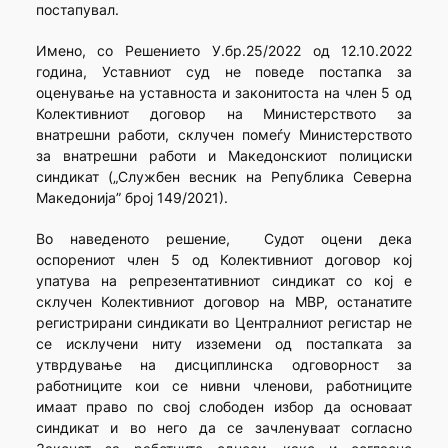
постапувал.
Имено, со Решението У.бр.25/2022 од 12.10.2022
година, Уставниот суд не поведе постапка за
оценување на уставноста и законитоста на член 5 од
Колективниот договор на Министерството за
внатрешни работи, склучен помеѓу Министерството
за внатрешни работи и Македонскиот полициски
синдикат („Службен весник на Република Северна
Македонија” број 149/2021).
Во наведеното решение, Судот оцени дека
оспорениот член 5 од Колективниот договор кој
упатува на репрезентативниот синдикат со кој е
склучен Колективниот договор на МВР, останатите
регистрирани синдикати во Централниот регистар не
се исклучени ниту изземени од постапката за
утврдување на дисциплинска одговорност за
работниците кои се нивни членови, работниците
имаат право по свој слободен избор да основаат
синдикат и во него да се зачленуваат согласно