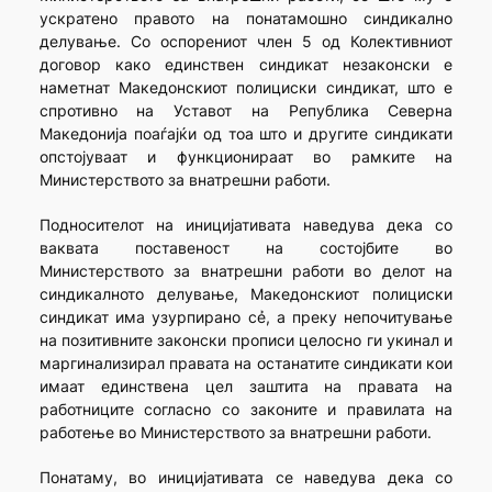
ускратено правото на понатамошно синдикално
делување. Со оспорениот член 5 од Колективниот
договор како единствен синдикат незаконски е
наметнат Македонскиот полициски синдикат, што е
спротивно на Уставот на Република Северна
Македонија поаѓајќи од тоа што и другите синдикати
опстојуваат и функционираат во рамките на
Министерството за внатрешни работи.
Подносителот на иницијативата наведува дека со
ваквата поставеност на состојбите во
Министерството за внатрешни работи во делот на
синдикалното делување, Македонскиот полициски
синдикат има узурпирано сẻ, а преку непочитување
на позитивните законски прописи целосно ги укинал и
маргинализирал правата на останатите синдикати кои
имаат единствена цел заштита на правата на
работниците согласно со законите и правилата на
работење во Министерството за внатрешни работи.
Понатаму, во иницијативата се наведува дека со