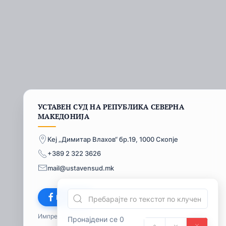
УСТАВЕН СУД НА РЕПУБЛИКА СЕВЕРНА
МАКЕДОНИЈА
Кеј „Димитар Влахов“ бр.19, 1000 Скопје
+389 2 322 3626
mail@ustavensud.mk
Facebook
Импресум
© 2026
Пронајдени се 0