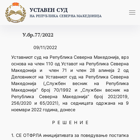
Skip
УСТАВЕН СУД
to
НА РЕПУБЛИКА СЕВЕРНА МАКЕДОНИЈА
content
У.бр.77/2022
09/11/2022
Уставниот суд на Република Северна Македонија, врз
основа на член 110 од Уставот на Република Северна
Македонија и член 71 и член 28 алинеја 2 од
Деловникот на Уставниот суд на Република Северна
Македонија („Службен весник на Република
Македонија” број 70/1992 и „Службен весник на
Република Северна Македонија” број 202/2019,
256/2020 и 65/2021), на седницата одржана на 9
ноември 2022 година, донесе
Р Е Ш Е Н И Е
1. СЕ ОТФРЛА иницијативата за поведување постапка