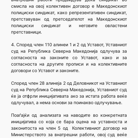
смисла на овој колективен договор е Македонскиот
полициски синдикат, како репрезентативен синдикат,
претставуван од претседателот на Македонскиот
полициски синдикат и неговите овластени
претставници.
4. Според член 110 алинеи 1 и 2 од Уставот, Уставниот
суд на Република Северна Македонија одлучува за
согласноста на законите со Уставот, како и за
согласноста на другите прописи и на колективните
договори со Уставот и законите.
Според член 28 алинеја 2 од Деловникот на Уставниот
суд на Република Северна Македонија, Уставниот суд
ќе ја отфрли иницијативата ако за истата работа веќе
одлучувал, а нема основи за поинакво одлучување.
Поаѓајќи од анализата на наводите во конкретната
иницијатива со која се бара оцена на уставноста и
законитоста на член 5 од Колективниот договор на
Министерството за внатрешни работи, овој суд веќе