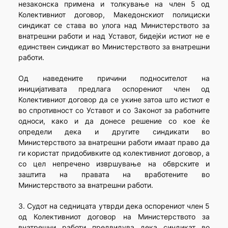
незаконска примена и толкување на член 5 од
Колективниот договор, Македонскиот полициски
синдикат се става во улога над Министерството за
внатрешни работи и над Уставот, бидејќи истиот не е
единствен синдикат во Министерството за внатрешни
работи.
Од наведените причини подносителот на
иницијативата предлага оспорениот член од
Колективниот договор да се укине затоа што истиот е
во спротивност со Уставот и со Законот за работните
односи, како и да донесе решение со кое ќе
определи дека и другите синдикати во
Министерството за внатрешни работи имаат право да
ги користат придобивките од колективниот договор, а
со цел непречено извршување на обврските и
заштита на правата на вработените во
Министерството за внатрешни работи.
3. Судот на седницата утврди дека оспорениот член 5
од Колективниот договор на Министерството за
внатрешни работи предвидува дека синдикат во