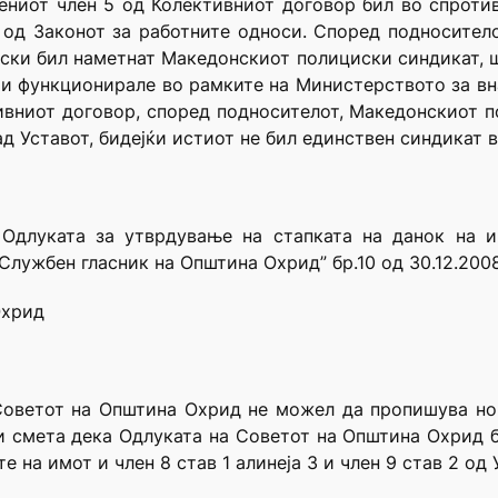
ениот член 5 од Колективниот договор бил во спротив
 од Законот за работните односи. Според подносител
ски бил наметнат Македонскиот полициски синдикат, ш
 и функционирале во рамките на Министерството за в
вниот договор, според подносителот, Македонскиот п
д Уставот, бидејќи истиот не бил единствен синдикат 
Одлуката за утврдување на стапката на данок на имо
Службен гласник на Општина Охрид” бр.10 од 30.12.200
Охрид
Советот на Општина Охрид не можел да пропишува но
и смета дека Одлуката на Советот на Општина Охрид бр
е на имот и член 8 став 1 алинеја 3 и член 9 став 2 о