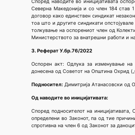
Според наводите во иницијативата оспор
Северна Македонија и со член 184 став 1
договор како единствен синдикат незакон
тоа што и другите синдикати опстојувале
толкување на оспорениот член од Колекти
Министерството за внатрешни работи и на
3. Реферат У.бр.76/2022
Оспорен акт: Одлука за изменување на 
донесена од Советот на Општина Охрид („
Подносител:
Димитрија Атанасовски од 
Од наводите во иницијативата:
Според подносителот на иницијативата, 
определени во Законот, па од тие причин
спротивна на член 6 од Законот за даноцит