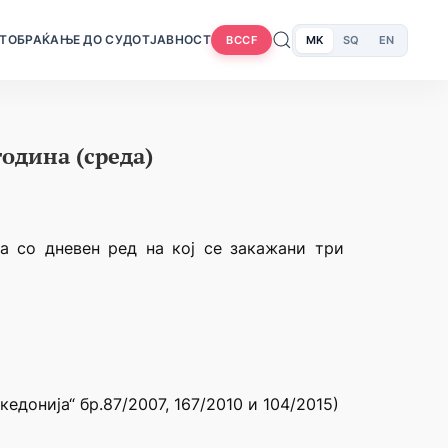
Т
ОБРАЌАЊЕ ДО СУДОТ
ЈАВНОСТ
MK
SQ
EN
BCCF
одина (среда)
а со дневен ред на кој се закажани три
донија“ бр.87/2007, 167/2010 и 104/2015)