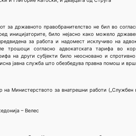
и и Глигорие Ќатоски, и двајцата од Струга
от за државното правобранителство не бил во соглас
ед иницијаторите, било нејасно како можело државе
предвидена за работа и надомест исклучиво на адвок
ле трошоци согласно адвокатската тарифа во кор
фа на други субјекти било неосновано и спротивно 
висна јавна служба што обезбедува правна помош и врш
р на Министерството за внатрешни работи („Службен 
едонија – Велес