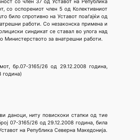
ност со член 37 од Уставот на Република
от, со оспорениот член 5 од Колективниот
то било спротивно на Уставот поаѓајќи од
натрешни работи. Со незаконска примена и
олициски синдикат се ставал во улога над
во Министерството за внатрешни работи.
т, бр.07-3165/26 од 29.12.2008 година,
8 година)
ви даноци, ниту повискоки стапки од тие
ој 07-3165/26 од 29.12.2008 година, била
д Уставот на Република Северна Македонија.