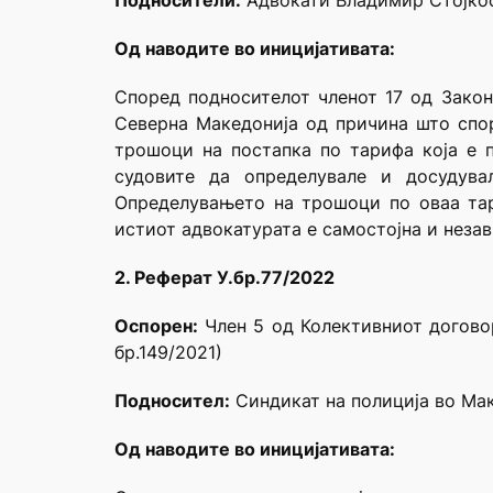
Подносители:
Адвокати Владимир Стојкоск
Од наводите во иницијативата:
Според подносителот членот 17 од Закон
Северна Македонија од причина што спор
трошоци на постапка по тарифа која е 
судовите да определувале и досудува
Определувањето на трошоци по оваа тари
истиот адвокатурата е самостојна и неза
2. Реферат У.бр.77/2022
Оспорен:
Член 5 од Колективниот догово
бр.149/2021)
Подносител:
Синдикат на полиција во Мак
Од наводите во иницијативата: