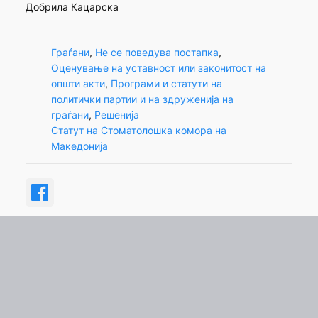
Добрила Кацарска
Граѓани
, 
Не се поведува постапка
, 
Оценување на уставност или законитост на
општи акти
, 
Програми и статути на
политички партии и на здруженија на
граѓани
, 
Решенија
Статут на Стоматолошка комора на
Македонија