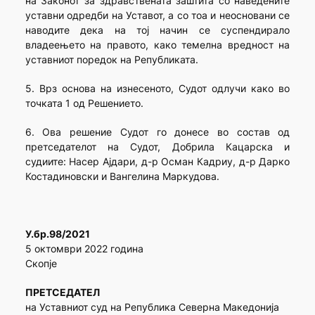
на Законот за здравствената заштита со наведените
уставни одредби на Уставот, а со тоа и неосновани се
наводите дека на тој начин се суспендирало
владеењето на правото, како темелна вредност на
уставниот поредок на Републиката.
5. Врз основа на изнесеното, Судот одлучи како во
точката 1 од Решението.
6. Ова решение Судот го донесе во состав од
претседателот на Судот, Добрила Кацарска и
судиите: Насер Ајдари, д-р Осман Кадриу, д-р Дарко
Костадиновски и Вангелина Маркудова.
У.бр.98/2021
5 октомври 2022 година
Скопје
ПРЕТСЕДАТЕЛ
на Уставниот суд на Република Северна Македонија