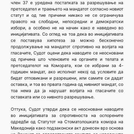
член 37 е уредена постапката за разрешување на
претседател и траењето на мандатот согласно новиот
статут и од тие причини никако не се ограничува
правото на слободни, непосредни и демократски
избори, а особено не на начин како е наведено во
иницијативата. Со оглед на тоа дека во иницијативата
се поставува хипотеза за можно бесконечно
продолжување на мандатот спротивно на волјата на
гласачите, Судот оцени дека наводите се неосновани
од причина што членовите на органите и телата и
претседателот на Комората, кои се избрани за 4-
годишен мандат, ако исполнат некој од условите да
бидат отповикани и разрешени, или самите си дадат
оставка, и тоа во првата година од нивниот мандат, со
тоа нема да ја нарушат волјата на гласачите со
оставката или со нивното разрешување.
Оттука, Судот утврди дека се неосновани наводите
во иницијативата за спротивноста на оспорените
одредби од Статутот на Стоматолошката комора на
Македонија како подзаконски акт донесен врз основа