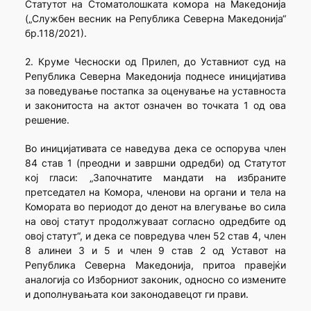
Статутот на Стоматолошката комора на Македонија
(„Службен весник на Република Северна Македонија“
бр.118/2021).
2. Круме Чесноски од Прилеп, до Уставниот суд на
Република Северна Македонија поднесе иницијатива
за поведување постапка за оценување на уставноста
и законитоста на актот означен во точката 1 од ова
решение.
Во иницијативата се наведува дека се оспорува член
84 став 1 (пpeoдни и завршни одредби) од Статутот
кој гласи: „Започнатите мандати на избраните
претседател на Комора, членови на органи и тела на
Комората во периодот до денот на влегување во сила
на овој статут продолжуваат согласно одредбите од
овој статут“, и дека се повредува член 52 став 4, член
8 алинеи 3 и 5 и член 9 став 2 од Уставот на
Република Северна Македонија, притоа правејќи
аналогија со Изборниот законик, односно со измените
и дополнувањата кои законодавецот ги прави.