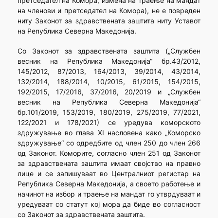
претседател на Комора, измена на траење на мандат
на членови и претседател на Комора), не е повреден
ниту Законот за здравствената заштита ниту Уставот
на Република Северна Македонија.
Со Законот за здравствената заштита („Службен
весник на Република Македонија“ бр.43/2012,
145/2012, 87/2013, 164/2013, 39/2014, 43/2014,
132/2014, 188/2014, 10/2015, 61/2015, 154/2015,
192/2015, 17/2016, 37/2016, 20/2019 и „Службен
весник на Република Северна Македонија“
бр.101/2019, 153/2019, 180/2019, 275/2019, 77/2021,
122/2021 и 178/2021) се уредува коморското
здружување во глава XI насловена како „Коморско
здружување“ со одредбите од член 250 до член 266
од Законот. Коморите, согласно член 251 од Законот
за здравствената заштита имаат својство на правно
лице и се запишуваат во Централниот регистар на
Република Северна Македонија, а своето работење и
начинот на избор и траење на мандат го утврдуваат и
уредуваат со статут кој мора да биде во согласност
со Законот за здравствената заштита.