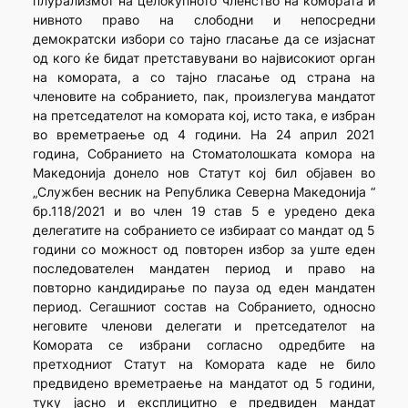
плурализмот на целокупното членство на комората и
нивното право на слободни и непосредни
демократски избори со тајно гласање да се изјаснат
од кого ќе бидат претставувани во највисокиот орган
на комората, а со тајно гласање од страна на
членовите на собранието, пак, произлегува мандатот
на претседателот на комората кој, исто така, е избран
во времетраење од 4 години. На 24 април 2021
година, Собранието на Стоматолошката комора на
Македонија донело нов Статут кој бил објавен во
„Службен весник на Република Северна Македонија “
бр.118/2021 и во член 19 став 5 е уредено дека
делегатите на собранието се избираат со мандат од 5
години со можност од повторен избор за уште еден
последователен мандатен период и право на
повторно кандидирање по пауза од еден мандатен
период. Сегашниот состав на Собранието, односно
неговите членови делегати и претседателот на
Комората се избрани согласно одредбите на
претходниот Статут на Комората каде не било
предвидено времетраење на мандатот од 5 години,
туку јасно и експлицитно е предвиден мандат