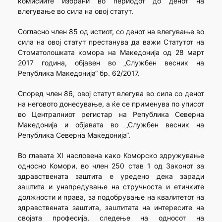
комисиите избрани во периодот до денот на
влегување во сила на овој статут.
Согласно член 85 од истиот, со денот на влегување во
сила на овој статут престанува да важи Статутот на
Стоматолошката комора на Македонија од 28 март
2017 година, објавен во „Службен весник на
Република Македонија“ бр. 62/2017.
Според член 86, овој статут влегува во сила со денот
на неговото донесување, а ќе се применува по уписот
во Централниот регистар на Република Северна
Македонија и објавата во „Службен весник на
Република Северна Македонија“.
Во главата XI насловена како Коморско здружување
односно Комори, во член 250 став 1 од Законот за
здравствената заштита е уредено дека заради
заштита и унапредување на стручноста и етичките
должности и права, за подобрување на квалитетот на
здравствената заштита, заштитата на интересите на
својата професија, следење на односот на