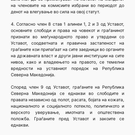
на членовите на комисиите избрани во периодот до
денот на влегување во сила на овој статут.
4. Согласно член 8 став 1 алинеи 1, 2 и 3 од Уставот,
основните слободи и права на човекот и граѓанинот
признати во меѓународното право и утврдени со
Уставот, соодветната и правична застапеност на
граѓаните кои припаѓаат на сите заедници во органите
на државната власт и други јавни институции на сите
нивоа, како и владеењето на правото, се темелни
вредности на уставниот поредок на Република
Северна Македонија.
Според член 9 од Уставот, граѓаните на Република
Северна Македонија се еднакви во слободите и
правата независно од полот, расата, бојата на кожата,
националното и социјалното потекло, политичкото и
верското уверување, имотната и општествена
положба. Граѓаните пред Уставот и закоите се
еднакви.