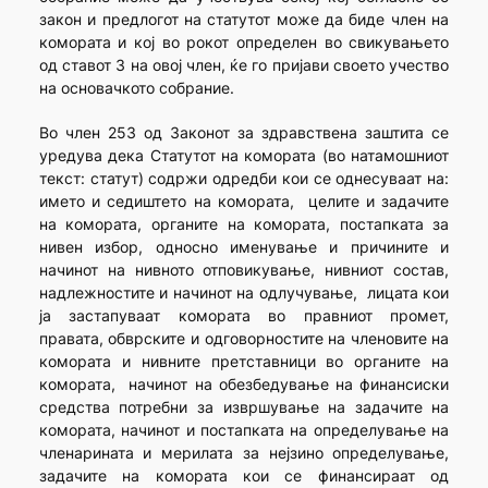
закон и предлогот на статутот може да биде член на
комората и кој во рокот определен во свикувањето
од ставот 3 на овој член, ќе го пријави своето учество
на основачкото собрание.
Во член 253 од Законот за здравствена заштита се
уредува дека Статутот на комората (во натамошниот
текст: статут) содржи одредби кои се однесуваат на:
името и седиштето на комората, целите и задачите
на комората, органите на комората, постапката за
нивен избор, односно именување и причините и
начинот на нивното отповикување, нивниот состав,
надлежностите и начинот на одлучување, лицата кои
ја застапуваат комората во правниот промет,
правата, обврските и одговорностите на членовите на
комората и нивните претставници во органите на
комората, начинот на обезбедување на финансиски
средства потребни за извршување на задачите на
комората, начинот и постапката на определување на
членарината и мерилата за нејзино определување,
задачите на комората кои се финансираат од