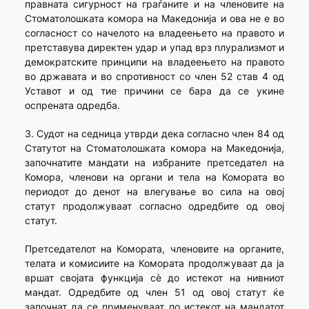
правната сигурност на граѓаните и на членовите на
Стоматолошката комора на Македонија и ова не е во
согласност со начелото на владеењето на правото и
претставува директен удар и упад врз плурализмот и
демократските принципи на владеењето на правото
во државата и во спротивност со член 52 став 4 од
Уставот и од тие причини се бара да се укине
оспрената одредба.
3. Судот на седница утврди дека согласно член 84 од
Статутот на Стоматолошката комора на Македонија,
започнатите мандати на избраните претседател на
Комора, членови на органи и тела на Комората во
периодот до денот на влегување во сила на овој
статут продолжуваат согласно одредбите од овој
статут.
Претседателот на Комората, членовите на органите,
телата и комисиите на Комората продолжуваат да ја
вршат својата функција сѐ до истекот на нивниот
мандат. Одредбите од член 51 од овој статут ќе
започнат да се применуваат по истекот на мандатот