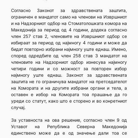
Согласно Законот за здравствената заштита,
ограничен е мандатот само на членови на Извршниот
и на Надзорниот одбор на Стоматолошката комора на
Македонија за период од 4 години, додека согласно
член 257 став 2, членовите на Извршниот одбор се
избираат за период од најмногу 4 години и може да
бидат повторно избрани најмногу уште еднаш. Имено,
според одредбите од член 258 став 3 мандатот на
членовите на Надзорниот одбор изнесува најмногу
четири години и со можност за повторен избор
најмногу уште еднаш. Законот за здравствената
заштита не го ограничува мандатот на претседателот
на Комората и на другите избрани органи и тела, а
оставен е избор на Комората тоа прашање да го
уреди со статут, како што е сторено и во конретниот
случај.
За уставноста на ова решение, согласно член 9 од
Уставот на Република Северна Македонија
единствено може да е од значење дали тоа се