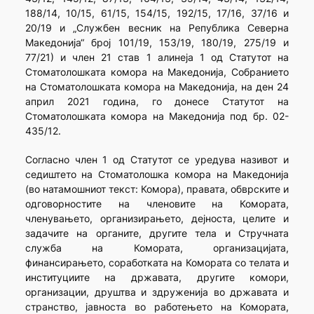
188/14, 10/15, 61/15, 154/15, 192/15, 17/16, 37/16 и
20/19 и „Службен весник на Република Северна
Македонија“ број 101/19, 153/19, 180/19, 275/19 и
77/21) и член 21 став 1 алинеја 1 од Статутот на
Стоматолошката комора на Македонија, Собранието
на Стоматолошката комора на Македонија, на ден 24
април 2021 година, го донесе Статутот на
Стоматолошката комора на Македонија под бр. 02-
435/12.
Согласно член 1 од Статутот се уредува називот и
седиштето на Стоматолошка комора на Македонија
(во натамошниот текст: Комора), правата, обврските и
одговорностите на членовите на Комората,
членувањето, организирањето, дејноста, целите и
задачите на органите, другите тела и Стручната
служба на Комората, организацијата,
финансирањето, соработката на Комората со телата и
институциите на државата, другите комори,
организации, друштва и здруженија во државата и
странство, јавноста во работењето на Комората,