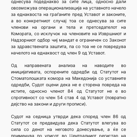
однесува подеднакво за сите лица, односно дали
овозможува операционализација на уставното начело
за еднаквоста на граѓаните пред Уставот и законите,
а во конкретниот случај тоа се однесува за сите
членови на органи и тела и претседателот на
Комората, со исклучок на членовите на Извршниот и
Надзорниот одбор чиј мандат е ограничен со Законот
за здравствената заштита, па со тоа не се повредува
начелото на еднаквост од член 9 од Уставот.
Од направената анализа на наводите во
иницијативата, оспорените одредби од Статутот на
Стоматолошката комора на Македонија со уставните
одредби, Судот оцени дека не е сторена повреда на
истите, односно членот 84 од Статутот не е во
спротивност со член 54 став 4 од Уставот (повратно
дејство на закони и други прописи).
Судот на седница утврди дека според член 86 од
Статутот се предвидува дека Статутот влегува во
сила со денот на неговото донесување, а ќе се
применува по уписот во Централниот регистар на