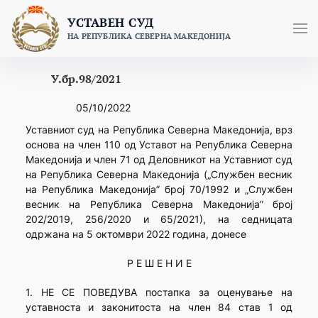
Skip
УСТАВЕН СУД
to
НА РЕПУБЛИКА СЕВЕРНА МАКЕДОНИЈА
content
У.бр.98/2021
05/10/2022
Уставниот суд на Република Северна Македонија, врз
основа на член 110 од Уставот на Република Северна
Македонија и член 71 од Деловникот на Уставниот суд
на Република Северна Македонија („Службен весник
на Република Македонија” број 70/1992 и „Службен
весник на Република Северна Македонија” број
202/2019, 256/2020 и 65/2021), на седницата
одржана на 5 октомври 2022 година, донесе
Р Е Ш Е Н И Е
1. НЕ СЕ ПОВЕДУВА постапка за оценување на
уставноста и законитоста на член 84 став 1 од