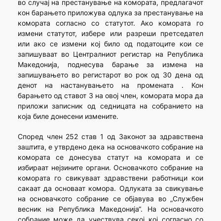
во случај на престанување на комората, предлагачот
кон барањето приложува одлука за престанување на
комората согласно со статутот. Ако комората го
измени статутот, избере или разреши претседател
или ако се измени кој било од податоците кои се
запишуваат во Централниот регистар на Република
Македонија, поднесува барање за измена на
запишувањето во регистарот во рок од 30 дена од
денот на настанувањето на промената . Кон
барањето од ставот 3 на овој член, комората мора да
приложи записник од седницата на собранието на
која биле донесени измените.
Според член 252 став 1 од Законот за здравствена
заштита, е утврдено дека на основачкото собрание на
комората се донесува статут на комората и се
избираат нејзините органи. Основачкото собрание на
комората го свикуваат здравствени работници кои
сакаат да основаат комора. Одлуката за свикување
на основачкото собрание се објавува во „Службен
весник на Република Македонија“. На основачкото
собрание може да учествува секој кој согласно со