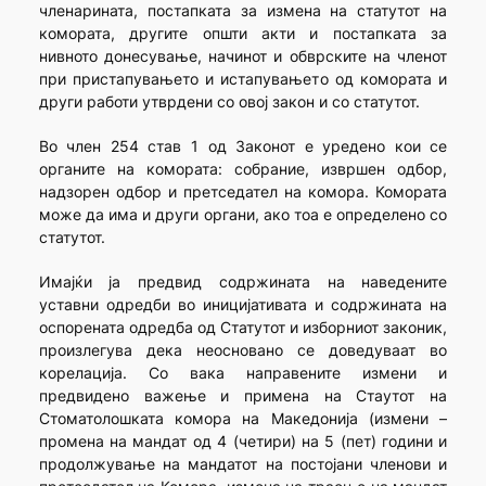
членарината, постапката за измена на статутот на
комората, другите општи акти и постапката за
нивното донесување, начинот и обврските на членот
при пристапувањето и истапувањето од комората и
други работи утврдени со овој закон и со статутот.
Во член 254 став 1 од Законот е уредено кои се
органите на комората: собрание, извршен одбор,
надзорен одбор и претседател на комора. Комората
може да има и други органи, ако тоа е определено со
статутот.
Имајќи ја предвид содржината на наведените
уставни одредби во иницијативата и содржината на
оспорената одредба од Статутот и изборниот законик,
произлегува дека неосновано се доведуваат во
корелација. Со вака направените измени и
предвидено важење и примена на Стаутот на
Стоматолошката комора на Македонија (измени –
промена на мандат од 4 (четири) на 5 (пет) години и
продолжување на мандатот на постојани членови и