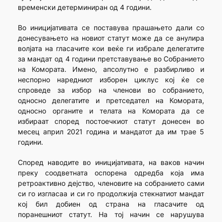
временски детерминиран од 4 години.
Во иницијативата се поставува прашањето дали со
донесувањето на новиот статут може да се анулира
волјата на гласачите кои веќе ги избрале делегатите
за мандат од 4 години претставување во Собранието
на Комората. Имено, апсолутно е разбирливо и
неспорно наредниот изборен циклус кој ќе се
спроведе за избор на членови во собранието,
односно делегатите и претседател на Комората,
односно органите и телата на Комората да се
избираат според постоечкиот статут донесен во
месец април 2021 година и мандатот да им трае 5
години.
Според наводите во иницијативата, на ваков начин
преку соодветната оспорена одредба која има
ретроактивно дејство, членовите на собранието сами
си го изгласаа и си го продолжија стекнатиот мандат
кој бил добиен од страна на гласачите од
поранешниот статут. На тој начин се нарушува