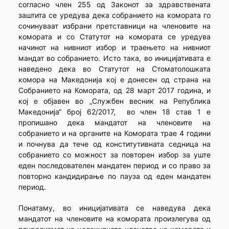
согласно член 255 од Законот за здравствената
заштита се уредува дека собранието на комората го
сочинуваат избрани претставници на членовите на
комората и со Статутот на комората се уредува
начинот на нивниот избор и траењето на нивниот
мандат во собранието. Исто така, во иницијативата е
наведено дека во Статутот на Стоматолошката
комора на Македонија кој е донесен од страна на
Собранието на Комората, од 28 март 2017 година, и
кој е објавен во „Службен весник на Република
Македонија“ број 62/2017, во член 18 став 1 е
пропишано дека мандатот на членовите на
собранието и на органите на Комората трае 4 години
и почнува да тече од конститутивната седница на
собранието со можност за повторен избор за уште
еден последователен мандатен период и со право за
повторно кандидирање по пауза од еден мандатен
период.
Понатаму, во иницијативата се наведува дека
мандатот на членовите на комората произлегува од