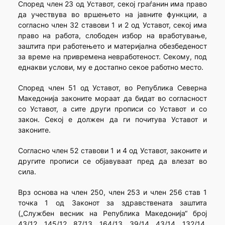
Според член 23 од Уставот, секој граѓанин има право
да учествува во вршењето на јавните функции, а
согласно член 32 ставови 1 и 2 од Уставот, секој има
право на работа, слободен избор на вработување,
заштита при работењето и материјална обезбеденост
за време на привремена невработеност. Секому, под
еднакви услови, му е достапно секое работно место.
Според член 51 од Уставот, во Република Северна
Македонија законите мораат да бидат во согласност
со Уставот, а сите други прописи со Уставот и со
закон. Секој е должен да ги почитува Уставот и
законите.
Согласно член 52 ставови 1 и 4 од Уставот, законите и
другите прописи се објавуваат пред да влезат во
сила.
Врз основа на член 250, член 253 и член 256 став 1
точка 1 од Законот за здравствената заштита
(„Службен весник на Република Македонија“ број
43/12, 145/12, 87/13, 164/13, 39/14, 43/14, 132/14,