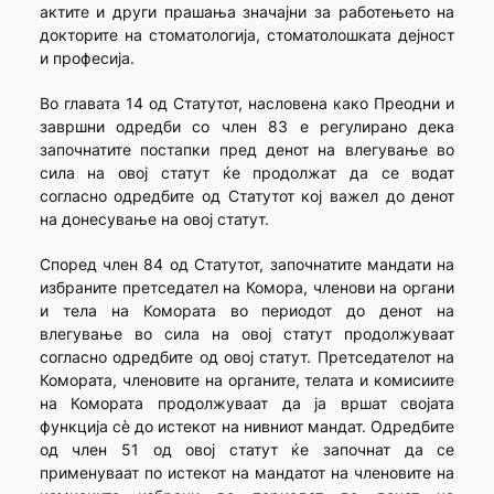
актите и други прашања значајни за работењето на
докторите на стоматологија, стоматолошката дејност
и професија.
Во главата 14 од Статутот, насловена како Преодни и
завршни одредби со член 83 е регулирано дека
започнатите постапки пред денот на влегување во
сила на овој статут ќе продолжат да се водат
согласно одредбите од Статутот кој важел до денот
на донесување на овој статут.
Според член 84 од Статутот, започнатите мандати на
избраните претседател на Комора, членови на органи
и тела на Комората во периодот до денот на
влегување во сила на овој статут продолжуваат
согласно одредбите од овој статут. Претседателот на
Комората, членовите на органите, телата и комисиите
на Комората продолжуваат да ја вршат својата
функција сѐ до истекот на нивниот мандат. Одредбите
од член 51 од овој статут ќе започнат да се
применуваат по истекот на мандатот на членовите на