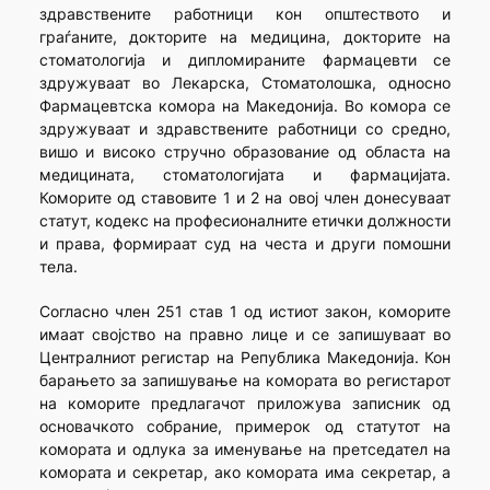
здравствените работници кон општеството и
граѓаните, докторите на медицина, докторите на
стоматологија и дипломираните фармацевти се
здружуваат во Лекарска, Стоматолошка, односно
Фармацевтска комора на Македонија. Во комора се
здружуваат и здравствените работници со средно,
вишо и високо стручно образование од областа на
медицината, стоматологијата и фармацијата.
Коморите од ставовите 1 и 2 на овој член донесуваат
статут, кодекс на професионалните етички должности
и права, формираат суд на честа и други помошни
тела.
Согласно член 251 став 1 од истиот закон, коморите
имаат својство на правно лице и се запишуваат во
Централниот регистар на Република Македонија. Кон
барањето за запишување на комората во регистарот
на коморите предлагачот приложува записник од
основачкото собрание, примерок од статутот на
комората и одлука за именување на претседател на
комората и секретар, ако комората има секретар, а