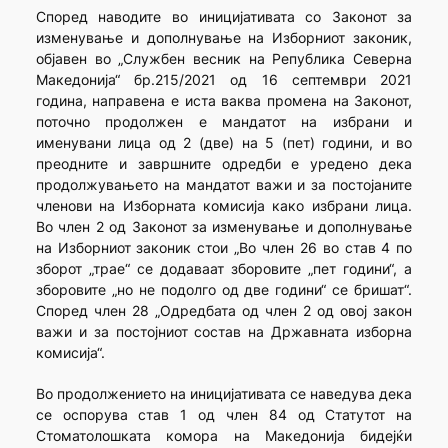
Според наводите во иницијативата со Законот за
изменување и дополнување на Изборниот законик,
објавен во „Службен весник на Република Северна
Македонија“ бр.215/2021 од 16 септември 2021
година, направена е иста ваква промена на Законот,
поточно продолжен е мандатот на избрани и
именувани лица од 2 (две) на 5 (пет) години, и во
преодните и завршните одредби е уредено дека
продолжувањето на мандатот важи и за постојаните
членови на Изборната комисија како избрани лица.
Во член 2 од Законот за изменување и дополнување
на Изборниот законик стои „Во член 26 во став 4 по
зборот „трае“ се додаваат зборовите „пет години“, а
зборовите „но не подолго од две години“ се бришат“.
Според член 28 „Одредбата од член 2 од овој закон
важи и за постојниот состав на Државната изборна
комисија“.
Во продолжението на иницијативата се наведува дека
се оспорува став 1 од член 84 од Статутот на
Стоматолошката комора на Македонија бидејќи