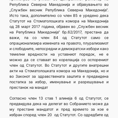
Република Северна Македонија и објавувањето во
„Службен весник Република Северна Македонија“.
Исто така, дополнително со член 85 е уредено дека
Статутот на Стоматолошката комора на Македонија
од 28 март 2017 година, објавен во „Службен весник
на Република Македонија“ бр.62/2017, престана да
важи, па со член 84 од Статутот само се
опрационализира измената на правото, плурализамот
и слободните, непосредни и демократски избори како
темелни вредности на уставниот поредок, не е
можно да се ставаат во корелација со оспорениот
член од Статутот. Во Статутот и другите внатрешни
акти на Стоматолошката комора на Македонија, но и
во Законот за здравствената заштита е предвидена
постапка за избор, именување и разрешување и
престанок на мандат
Согласно член 13 став 1 алинеја 6 од Статутот, се
предвидува дека на делегат во Собранието може да
му престане мандатот и пред времето за кое е
избран според член 20 од Статутот. Со одредбите од