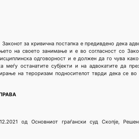
 Законот за кривична постапка е предивдено дека адв
њето на своето занимање и е во согласност со Закон
исциплинска одговорност и е должен да го чува како 
а меѓу останатите субјекти и на адвокатите да пре
ирање на тероризам подносителот тврди дека се во с
 ПРАВА
12.2021 од Основниот граѓански суд Скопје, Реше