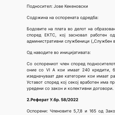
Подносител: Јове Кекеновски
Содржина на оспорената одредба:
Бодовите на плата во делот на образова
според ЕКТС, кој засновал работен о
административни службеници („Службен вес
Од наводите во иницијативата:
Со оспорениот член според подносителот 
оние со VI A кои имаат 240 кредити, б
изедначуваат две категории кои имаат р
Уставот според кој секој вработен има п
уредени со закон и колективни договори.
2.Реферат У.бр. 58/2022
Оспорени: Членовите 5,7,8 и 165 од За