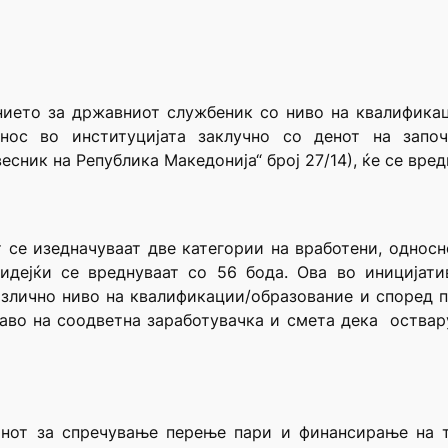
нието за државниот службеник со ниво на квалификац
днос во институцијата заклучно со денот на запо
ник на Република Македонија“ број 27/14), ќе се вред
се изедначуваат две категории на вработени, односн
идејќи се вреднуваат со 56 бода. Ова во иницијати
азлично ниво на квалификации/образование и според п
раво на соодветна заработувачка и смета дека оства
конот за спречување перење пари и финансирање на 