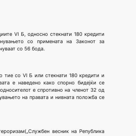
иите VI Б, односно стекнати 180 кредити
чнувањето со примената на Законот за
нуваат со 56 бода.
о тие со VI Б или стекнати 180 кредити и
вата е наведено како спорно бидејќи се
односителот е спротивно на членот 32 од
рувањето на правата и нивната положба се
тероризам(„Службен весник на Република