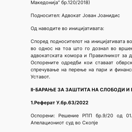
Македонија” бр.120/2018)
Подносител: Адвокат Јован Јоанидис
Од наводите во иницијативата:
Според подносителот на иницијативата во
во однос на тоа што го дознал во врше
адвокатската комора и Правилникот за д
Оспорените одредби кои ставаат обврск
спречување на перење на пари и финанс
Уставот.
II-БАРАЊЕ ЗА ЗАШТИТА НА СЛОБОДИ И
1.Реферат У.бр.63/2022
Оспорени: Решение РПП бр.9/20 од 01.
Апелациониот суд во Скопје