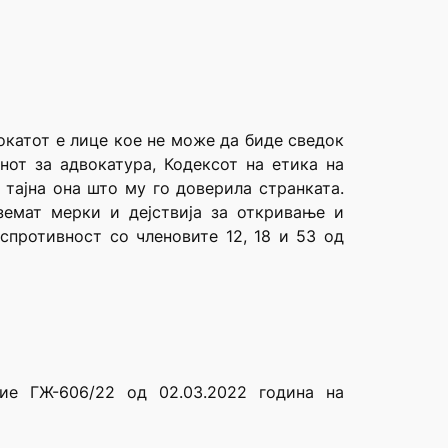
окатот е лице кое не може да биде сведок
от за адвокатура, Кодексот на етика на
тајна она што му го доверила странката.
земат мерки и дејствија за откривање и
противност со членовите 12, 18 и 53 од
ние ГЖ-606/22 од 02.03.2022 година на