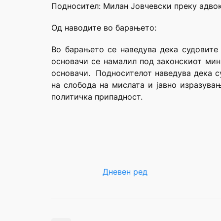
Подносител: Mилан Јовчевски преку адвок
Од наводите во барањето:
Во барањето се наведува дека судовите 
основачи се намалил под законскиот мин
основачи. Подносителот наведува дека су
на слобода на мислата и јавно изразува
политичка припадност.
Дневен ред