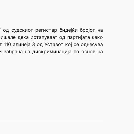
 од судскиот регистар бидејќи бројот на
ишале дека истапуваат од партијата како
110 алинеја 3 од Уставот кој се однесува
и забрана на дискриминација по основ на