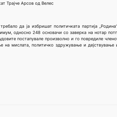
ат Трајче Арсов од Велес
требало да ја избришат политичката партија „Родина”
имум, односно 248 основачи со заверка на нотар потп
довите постапувале произволно и го повредиле членот 
ње на мислата, политичко здружување и дејствување 