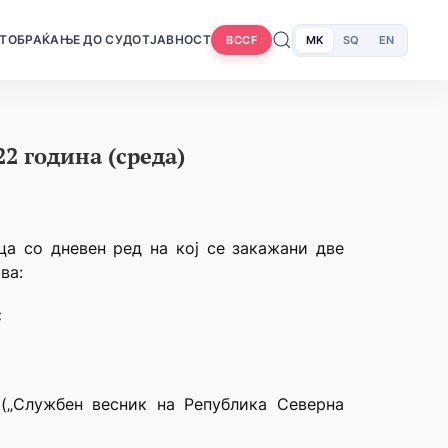
Т
ОБРАЌАЊЕ ДО СУДОТ
ЈАВНОСТ
MK
SQ
EN
BCCF
2 година (среда)
ица со дневен ред на кој се закажани две
ва:
:
(„Службен весник на Република Северна