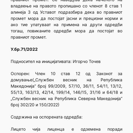
владеење на правото пропишано со членот 8 став 1
алинеја 3 од Уставот подразбира дека во правниот
промет мора да постојат јасни и прецизни норми и
ако тие упатуваат на примена на други одредби
тогаш, повиканите одредби мора да постојат во
правниот промет.
У.бр.71/2022
Подносител на иницијативата: Игорчо Точев
Оспорен: Член 10 став 12 од Законот за
домување(„Службен весник на Република
Македонија” број 99/2009, 57/10, 36/11, 54/11, 13/12,
55/13, 163/13, 42/14, 199/14, 146/15, 31/16 и 64/18 и
„Службен весник на Република Северна Македонија”
број 302/20 и 150/2022)
Содржина на оспорената одредба:
Лицето чија лиценца е одземена поради