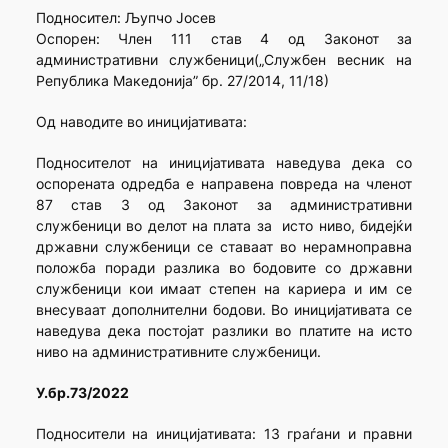
Подносител: Љупчо Јосев
Оспорен: Член 111 став 4 од Законот за
административни службеници(„Службен весник на
Република Македонија” бр. 27/2014, 11/18)
Од наводите во иницијативата:
Подносителот на иницијативата наведува дека со
оспорената одредба е направена повреда на членот
87 став 3 од Законот за административни
службеници во делот на плата за исто ниво, бидејќи
државни службеници се ставаат во нерамноправна
положба поради разлика во бодовите со државни
службеници кои имаат степен на кариера и им се
внесуваат дополнителни бодови. Во иницијативата се
наведува дека постојат разлики во платите на исто
ниво на административните службеници.
У.бр.73/2022
Подносители на иницијативата: 13 граѓани и правни