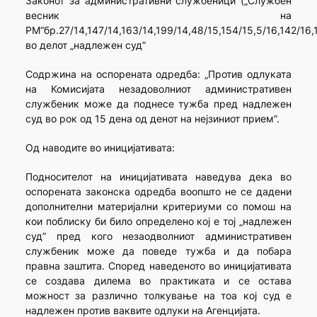
Законот за административни службеници („Службен
весник на
РМ“бр.27/14,147/14,163/14,199/14,48/15,154/15,5/16,142/16,1
во делот „надлежен суд”
Содржина на оспорената одредба: „Против одлуката
на Комисијата незадоволниот административен
службеник може да поднесе тужба пред надлежен
суд во рок од 15 дена од денот на нејзиниот прием”.
Од наводите во иницијативата:
Подносителот на иницијативата наведува дека во
оспорената законска одредба воопшто не се дадени
дополнителни материјални критериуми со помош на
кои поблиску би било определено кој е тој „надлежен
суд” пред кого незаодволниот административен
службеник може да поведе тужба и да побара
правна заштита. Според наведеното во иницијативата
се создава дилема во практиката и се остава
можност за различно толкување на тоа кој суд е
надлежен против ваквите одлуки на Агенцијата.