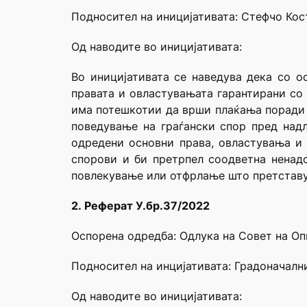
Подносител на иницијативата: Стефчо Кос
Од наводите во иницијативата:
Во иницијативата се наведува дека со о
правата и овластувањата гарантирани со 
има потешкотии да врши плаќања поради б
поведување на граѓански спор пред надл
одредени основни права, овластувања и 
спорови и би претрпел соодветна ненадо
повлекување или отфрлање што претставу
2.
Реферат У.бр.37/2022
Оспорена одредба: Одлука на Совет на Оп
Подносител на инцијативата: Градоначал
Од наводите во иницијативата: