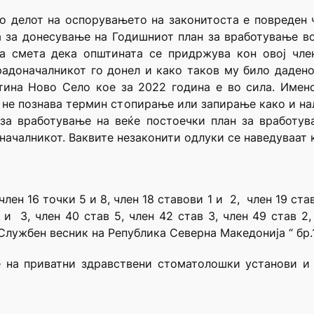
о делот на оспорувањето на законитоста e повреден 
та за донесување на Годишниот план за вработување во
та смета дека општината се придржува кон овој чле
радоначалникот го донел и како таков му било даден
ина Ново Село кое за 2022 година е во сила. Имено,
р не познава термин стопирање или запирање како и 
за вработување на веќе постоечки план за вработува
началникот. Ваквите незаконити одлуки се наведуваат 
лен 16 точки 5 и 8, член 18 ставови 1 и 2, член 19 ста
 и 3, член 40 став 5, член 42 став 3, член 49 став 2
ужбен весник на Република Северна Македонија “ бр.11
е на приватни здравствени стоматолошки установи и