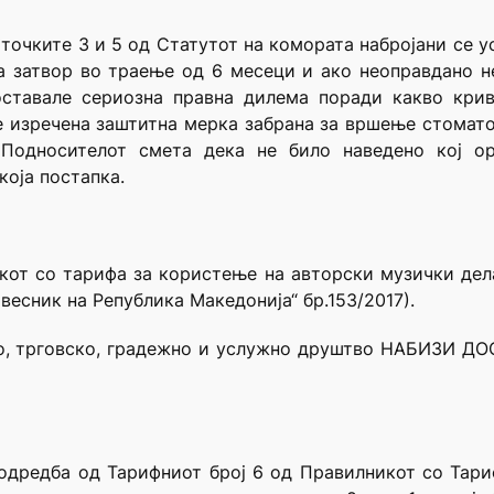
 точките 3 и 5 од Статутот на комората набројани се у
на затвор во траење од 6 месеци и ако неоправдано н
оставале сериозна правна дилема поради какво крив
е изречена заштитна мерка забрана за вршење стомат
 Подносителот смета дека не било наведено кој о
која постапка.
икот со тарифа за користење на авторски музички дел
весник на Република Македонија“ бр.153/2017).
о, трговско, градежно и услужно друштво НАБИЗИ ДОО
одредба од Тарифниот број 6 од Правилникот со Тари