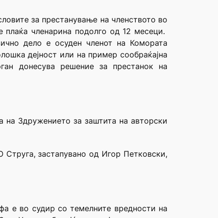
словите за престанување на членството во
е плаќа членарина подолго од 12 месеци.
ично дело е осуден членот на Комората
олошка дејност или на пример сообраќајна
рган донесува решение за престанок на
а на Здружението за заштита на авторски
 Струга, застапувано од Игор Петковски,
фа е во судир со темелните вредности на