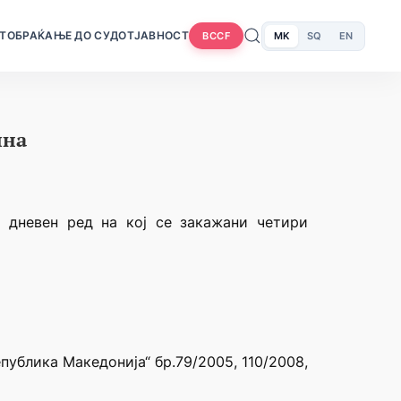
Т
ОБРАЌАЊЕ ДО СУДОТ
ЈАВНОСТ
MK
SQ
EN
BCCF
ина
 дневен ред на кој се закажани четири
публика Македонија“ бр.79/2005, 110/2008,