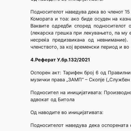
Подносителот наведува дека во членот 15
Комората и тоа: ако биде осуден на каз
Ваквите одредби според подносителот 
(лекарска грешка при лекувањето, па му 
несреќа предизвикана од невнимание).
членството, за кој временски период и во 
4.Реферат У.бр.132/2021
Оспорен акт: Тарифен број 6 од Правилн
музички права „ЗАМП“ – Скопје („Службен 
Подносител на иницијативата: Производн
адвокат од Битола
Од наводите во иницијативата:
Подносителот наведува дека оспорената 