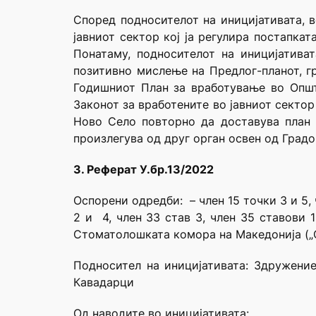
Според подносителот на иницијативата, в
јавниот сектор кој ја регулира постапка
Понатаму, подносителот на иницијатива
позитивно мислење на Предлог-планот, г
Годишниот План за вработување во Општ
Законот за вработените во јавниот секто
Ново Село повторно да доставува план 
произлегува од друг орган освен од Градо
3. Реферат У.бр.13/2022
Оспорени одредби: – член 15 точки 3 и 5, ч
2 и 4, член 33 став 3, член 35 ставови 1
Стоматолошката комора на Македонија („Сл
Подносител на иницијативата: Здружени
Кавадарци
Oд наводите во иницијативата: