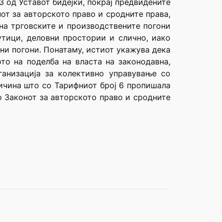
3 од Уставот бидејќи, покрај предвидените
от за авторското право и сродните права,
на трговските и производствените погони
утици, деловни простории и слично, иако
ни погони. Понатаму, истиот укажува дека
то на поделба на власта на законодавна,
ганизација за колективно управување со
ичина што со Тарифниот број 6 пропишала
о Законот за авторското право и сродните