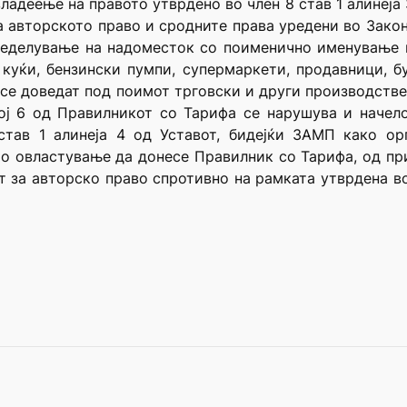
ладеење на правото утврдено во член 8 став 1 алинеја 
 авторското право и сродните права уредени во Закон
ределување на надоместок со поименично именување 
куќи, бензински пумпи, супермаркети, продавници, б
 се доведат под поимот трговски и други производстве
ј 6 од Правилникот со Тарифа се нарушува и начело
став 1 алинеја 4 од Уставот, бидејќи ЗАМП како ор
то овластување да донесе Правилник со Тарифа, од пр
 за авторско право спротивно на рамката утврдена в