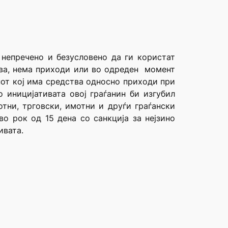
 непречено и безусловено да ги користат
ства, нема приходи или во одреден момент
нот кој има средства односно приходи при
 иницијативата овој граѓанин би изгубил
тни, трговски, имотни и друѓи граѓански
о рок од 15 дена со санкција за нејзино
ивата.