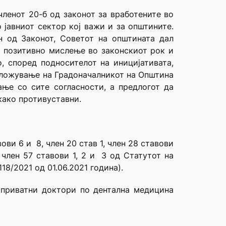
членот 20-б од законот за вработените во
 јавниот сектор кој важи и за општините.
н од Законот, Советот на општината дал
о позитивно мислење во законскиот рок и
 според подносителот на иницијативата,
наложување на Градоначалникот на Општина
ње со сите согласности, а предлогот да
како противуставни.
вови 6 и 8, член 20 став 1, член 28 ставови
, член 57 ставови 1, 2 и 3 oд Статутот на
8/2021 од 01.06.2021 година).
 приватни доктори по дентална медицина