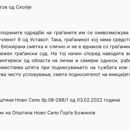
тов од Скопје
спорените одредби на граѓаните им се оневозможува
членот 9 од Уставот. Така, граѓанинот кој нема сред
локирана сметка и слично и не е еднаков со граѓани
ежен граѓански суд. На тој начин според наводите во
интереси од областа на лични и семејни односи, рабо
местлива штета при поднесувањето на тужбата или в
ва чисто условување, смета подносителот на иницијат
штина Ново Село бр.08-288/1 од 03.02.2022 година
ник на Општина Ново Село
Ѓорѓе Божинов