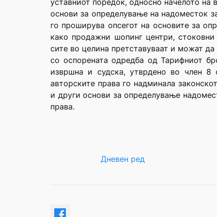
уставниот поредок, односно начелото на в
основи за определување на надоместок за
го проширува опсегот на основите за оп
како продажни шопинг центри, стоковни 
сите во целина претставуваат и можат да
со оспорената одредба од Тарифниот бро
извршна и судска, утврдено во член 8 
авторските права го надминала законско
и други основи за определување надомест
права.
Дневен ред