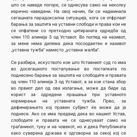
што се наведе погоре, се однесува само на неколку
изрично наведени. На овој начин, би се надминала
сегашната парадоксална ситуација, кога се отфрлаат
барања за заштита на уставни слободи и права кои не
се опфатени со претходно цитираната одредба од
член 110 алинеја 3 од Уставот. Во поглед на називот,
за мене нема дилема дека посоодветен е називот
„уставна тужба“ наместо „уставна жалба“.
Се разбира, искуството кое што Уставниот суд го има
во досегашното постапување во постапката по
поднесено барање за заштита на слободите и правата
од член 110 алинеја 3 од Уставот, а за кое стана збор
во првиот дел од ова излагање, може да биде од
корист за одредени прашања при уставното
нормирање на уставната тужба. Прво, за
дефинирањето кој правен субјект ќе може да ја
поднесе. Ако се има предвид дека во нашиот Устав,
слободите и правата не се однесуваат само на
граѓанинот, туку и на човекот, но и дека Републиката
како суверена држава е одговорна за секој кој се