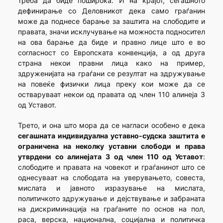
треба да биде поширока. И на крајот, сегашното
дефинирање со Деловникот дека само граѓанин
може да поднесе барање за заштита на слободите и
правата, значи исклучување на можноста подносител
на ова барање да биде и правно лице што е во
согласност со Европската конвенција, а од друга
страна некои правни лица како на пример,
здруженијата на граѓани се резултат на здружување
на повеќе физички лица преку кои може да се
остваруваат некои од правата од член 110 алинеја 3
од Уставот.
Трето, и она што мора да се нагласи особено е дека
сегашната индивидуална уставно-судска заштита е
ограничена на неколку уставни слободи и права
утврдени со алинејата 3 од член 110 од Уставот
:
слободите и правата на човекот и граѓанинот што се
однесуваат на слободата на уверувањето, совеста,
мислата и јавното изразување на мислата,
политичкото здружување и дејствување и забраната
на дискриминација на граѓаните по основ на пол,
раса, верска, национална, социјална и политичка