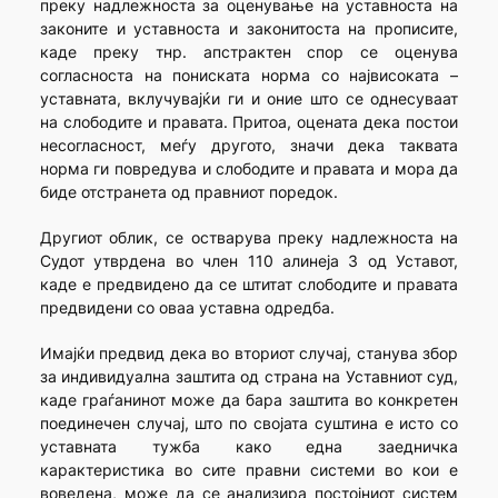
преку надлежноста за оценување на уставноста на
законите и уставноста и законитоста на прописите,
каде преку тнр. апстрактен спор се оценува
согласноста на пониската норма со највисоката –
уставната, вклучувајќи ги и оние што се однесуваат
на слободите и правата. Притоа, оцената дека постои
несогласност, меѓу другото, значи дека таквата
норма ги повредува и слободите и правата и мора да
биде отстранета од правниот поредок.
Другиот облик, се остварува преку надлежноста на
Судот утврдена во член 110 алинеја 3 од Уставот,
каде е предвидено да се штитат слободите и правата
предвидени со оваа уставна одредба.
Имајќи предвид дека во вториот случај, станува збор
за индивидуална заштита од страна на Уставниот суд,
каде граѓанинот може да бара заштита во конкретен
поединечен случај, што по својата суштина е исто со
уставната тужба како една заедничка
карактеристика во сите правни системи во кои е
воведена, може да се анализира постојниот систем