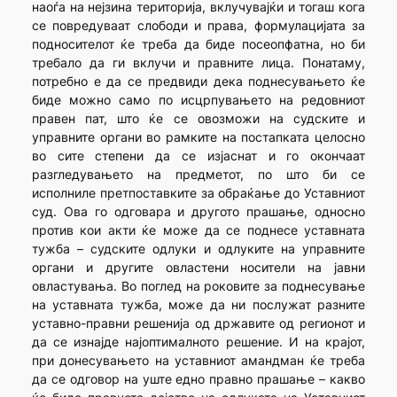
наоѓа на нејзина територија, вклучувајќи и тогаш кога
се повредуваат слободи и права, формулацијата за
подносителот ќе треба да биде посеопфатна, но би
требало да ги вклучи и правните лица. Понатаму,
потребно е да се предвиди дека поднесувањето ќе
биде можно само по исцрпувањето на редовниот
правен пат, што ќе се овозможи на судските и
управните органи во рамките на постапката целосно
во сите степени да се изјаснат и го окончаат
разгледувањето на предметот, по што би се
исполниле претпоставките за обраќање до Уставниот
суд. Ова го одговара и другото прашање, односно
против кои акти ќе може да се поднесе уставната
тужба – судските одлуки и одлуките на управните
органи и другите овластени носители на јавни
овластувања. Во поглед на роковите за поднесување
на уставната тужба, може да ни послужат разните
уставно-правни решенија од државите од регионот и
да се изнајде најоптималното решение. И на крајот,
при донесувањето на уставниот амандман ќе треба
да се одговор на уште едно правно прашање – какво