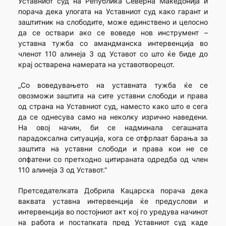
Уставниот суд на Република Северна Македонија и
порача дека улогата на Уставниот суд како гарант и
заштитник на слободите, може единствено и целосно
да се оствари ако се воведе нов инструмент –
уставна тужба со амандманска интервенција во
членот 110 алинеја 3 од Уставот со што ќе биде до
крај остварена намерата на уставотворецот.
„Со воведувањето на уставната тужба ќе се
овозможи заштита на сите уставни слободи и права
од страна на Уставниот суд, наместо како што е сега
да се однесува само на неколку изрично наведени.
На овој начин, би се надминала сегашната
парадоксална ситуација, кога се отфрлаат барања за
заштита на уставни слободи и права кои не се
опфатени со претходно цитираната одредба од член
110 алинеја 3 од Уставот.”
Претседателката Добрила Кацарска порача дека
ваквата уставна интервенција ќе предуслови и
интервенција во постојниот акт кој го уредува начинот
на работа и постапката пред Уставниот суд каде