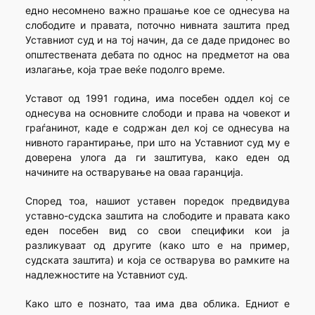
едно несомнено важно прашање кое се однесува на
слободите и правата, поточно нивната заштита пред
Уставниот суд и на тој начин, да се даде придонес во
општествената дебата по однос на предметот на ова
излагање, која трае веќе подолго време.
Уставот од 1991 година, има посебен оддел кој се
однесува на основните слободи и права на човекот и
граѓанинот, каде е содржан дел кој се однесува на
нивното гарантирање, при што на Уставниот суд му е
доверена улога да ги заштитува, како еден од
начините на остварување на оваа гаранција.
Според тоа, нашиот уставен поредок предвидува
уставно-судска заштита на слободите и правата како
еден посебен вид со свои специфики кои ја
разликуваат од другите (како што е на пример,
судската заштита) и која се остварува во рамките на
надлежностите на Уставниот суд.
Како што е познато, таа има два облика. Едниот е