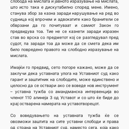
слобода на мислата и јавното изразување на мислата,
што исто така е дискутабилно според мене. Имено,
станува збор за казна заради нарушување на ред во
судница кој впрочем и адвокатите како бранители се
обврзани да го почитуваат и самиот Закон го
предвидува тоа. Тие не се казнети заради изразен
став во врска со предметот кој се разгледувал пред
судот, па заради тоа да може да се смета дека им
било повредено правото на слободно изразување на
мислата.
Имајќи го предвид, сето погоре кажано, може да се
заклучи дека уставната улога на Уставниот суд како
гарант и заштитник на слободите, може единствено и
целосно да се оствари ако се воведе нов инструмент
– уставна тужба со амандманска интервенција во
членот 110 алинеја 3 од Уставот и со што ќе биде до
крај остварена намерата на уставотворецот.
Со воведувањето на уставната тужба ќе се
овозможи заштита на сите уставни слободи и права
од страна на Уставниот суд, наместо сега, која како