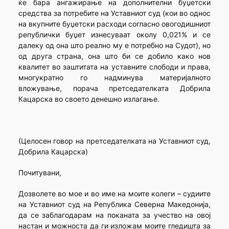
ќе бара ангажирање на дополнителни буџетски
средства за потребите на Уставниот суд (кои во однос
на вкупните буџетски расходи согласно овогодишниот
републички буџет изнесуваат околу 0,021% и се
далеку од она што реално му е потребно на Судот), но
од друга страна, она што би се добило како нов
квалитет во заштитата на уставните слободи и права,
многукратно го надминува материјалното
вложување, порача претседателката Добрила
Кацарска во своето денешно излагање.
(Целосен говор на претседателката на Уставниот суд,
Добрила Кацарска)
Почитувани,
Дозволете во мое и во име на моите колеги – судиите
на Уставниот суд на Република Северна Македонија,
да се заблагодарам на поканата за учество на овој
настан и можноста да ги изложам моите гледишта за