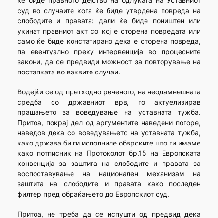
ќе биде правното дејство на одлуката на Уставниот
суд во случаите кога ќе биде утврдена повреда на
слободите и правата: дали ќе биде поништен или
укинат правниот акт со кој е сторена повредата или
само ќе биде констатирано дека е сторена повреда,
па евентуално преку интервенција во процесните
закони, да се предвиди можност за повторување на
постапката во ваквите случаи.
Водејќи се од претходно реченото, на неодамнешната
средба со државниот врв, го актуeлизирав
прашањето за воведување на уставната тужба.
Притоа, покрај дел од аргументите наведени погоре,
наведов дека со воведувањето на уставната тужба,
како држава би ги исполниле обврските што ги имаме
како потписник на Протоколот бр.15 на Европската
конвенција за заштита на слободите и правата за
воспоставување на национален механизам на
заштита на слободите и правата како последен
филтер пред обраќањето до Европскиот суд.
Притоа, не треба да се испушти од предвид дека