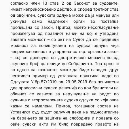
согласно член 13 став 2 од Законот за судовите,
имаат неприкосновено дејство, а според третиот став
од овој член, судската одлука може да ја менува или
укинува само надлежен орган во постапка
пропишана со закон. Притоа, моето несогласување
произлегува од правниот начин на кој е утврдена
ваквата можност – со акт на Судот да се предвиди
можност за поништување на судска одлука чија
неприкосновеност е утврдена со тнр. органски закон
– кој се донесува со двотретинско мнозинство од
вкупниот број пратеници во Собранието.
Повторно, и
во однос на кажаното, може да биде наведен друг
негативен пример од уставната практика, каде со
Одлуката У.бр.57/2019 од 29.05.2019 беа поништени
две правосилни судски решенија со кои бранители на
обвинет се казнети за нарушување на редот во
судница и второстепената судска одлука со која овие
казни се намалени. Притоа, тогашниот состав на
Уставниот суд судот одлучил дека на подносителите
на барањето за заштита на слободите и правата со
овие судски акти им било повредено правото на