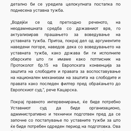
детално би се уредила целокупната постапка по
поднесена уставна тужба.
„Водејќи се од претходно реченото, на
неодамнешната средба со државниот врв, го
актуализирав прашањето за воведување на
уставната тужба. Притоа, покрај дел од аргументите
наведени погоре, наведов дека со воведувањето на
уставната тужба, како држава би ги исполниле
обврските што ги имаме како потписник на
Протоколот бр.15 на Европската конвенција за
заштита на слободите и правата за воспоставување
на национален механизам на заштита на слободите и
правата како последен филтер пред обраќањето до
Европскиот суд.”, рече Кацарска.
Покрај правното интервенирање, ќе биде потребно
Уставниот суд да биде организационо,
административно и технички подготвен пред да се
започне со постапување по уставните тужби за што
ќе биде потребен одреден период на подготовка. Ова