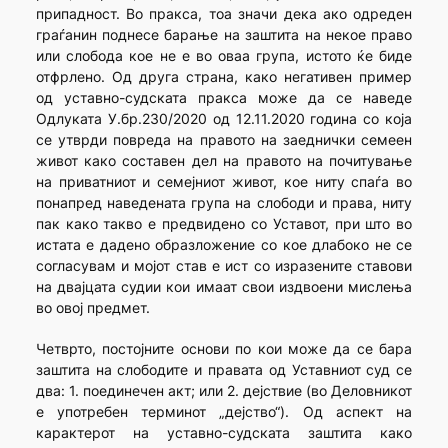
припадност. Во пракса, тоа значи дека ако одреден
граѓанин поднесе барање на заштита на некое право
или слобода кое не е во оваа група, истото ќе биде
отфрлено.
Од друга страна, како негативен пример
од уставно-судската пракса може да се наведе
Одлуката У.бр.230/2020 од 12.11.2020 година со која
се утврди повреда на правото на заеднички семеен
живот како составен дел на правото на почитување
на приватниот и семејниот живот, кое ниту спаѓа во
понапред наведената група на слободи и права, ниту
пак како такво е предвидено со Уставот, при што во
истата е дадено образложение со кое длабоко не се
согласувам и мојот став е ист со изразените ставови
на двајцата судии кои имаат свои издвоени мислења
во овој предмет.
Четврто, постојните основи по кои може да се бара
заштита на слободите и правата од Уставниот суд се
два: 1. поединечен акт; или 2. дејствие (во Деловникот
е употребен терминот „дејство“). Од аспект на
карактерот на уставно-судската заштита како