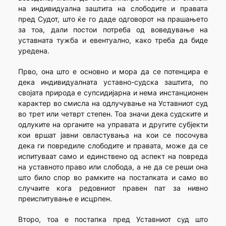
на индивидуална заштита на слободите и правата
пред Судот, што ќе го даде одговорот на прашањето
за тоа, дали постои потреба од воведување на
уставната тужба и евентуално, како треба да биде
уредена.
Прво, она што е основно и мора да се потенцира е
дека индивидуалната уставно-судска заштита, по
својата природа е супсидијарна и нема инстанционен
карактер во смисла на одлучување на Уставниот суд
во трет или четврт степен. Тоа значи дека судските и
одлуките на органите на управата и другите субјекти
кои вршат јавни овластувања на кои се посочува
дека ги повредиле слободите и правата, може да се
испитуваат само и единствено од аспект на повреда
на уставното право или слобода, а не да се реши она
што било спор во рамките на постапката и само во
случаите кога редовниот правен пат за нивно
преиспитување е исцрпен.
Второ, тоа е постапка пред Уставниот суд што