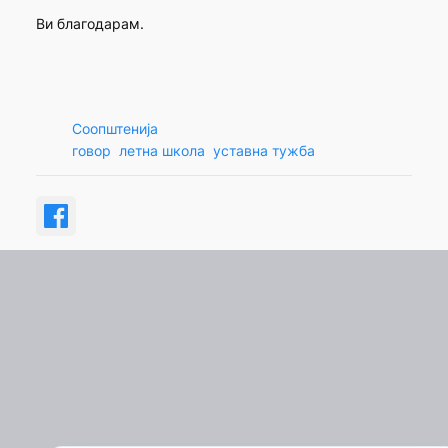
Ви благодарам.
Соопштенија
говор
летна школа
уставна тужба