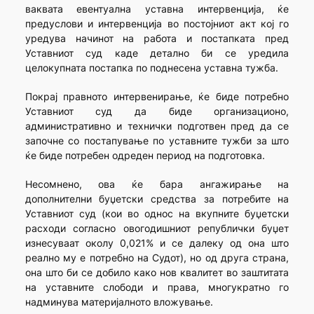
ваквата евентуална уставна интервенција, ќе
предуслови и интервенција во постојниот акт кој го
уредува начинот на работа и постапката пред
Уставниот суд каде детално би се уредила
целокупната постапка по поднесена уставна тужба.
Покрај правното интервенирање, ќе биде потребно
Уставниот суд да биде организационо,
административно и технички подготвен пред да се
започне со постапување по уставните тужби за што
ќе биде потребен одреден период на подготовка.
Несомнено, ова ќе бара ангажирање на
дополнителни буџетски средства за потребите на
Уставниот суд (кои во однос на вкупните буџетски
расходи согласно овогодишниот републички буџет
изнесуваат околу 0,021% и се далеку од она што
реално му е потребно на Судот), но од друга страна,
она што би се добило како нов квалитет во заштитата
на уставните слободи и права, многукратно го
надминува материјалното вложување.