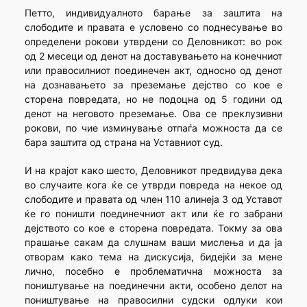
Петто, индивидуалното барање за заштита на
слободите и правата е условено со поднесување во
определени рокови утврдени со Деловникот: во рок
од 2 месеци од денот на доставувањето на конечниот
или правосилниот поединечен акт, односно од денот
на дознавањето за преземање дејство со кое е
сторена повредата, но не подоцна од 5 години од
денот на неговото преземање. Ова се преклузивни
рокови, по чие изминување отпаѓа можноста да се
бара заштита од страна на Уставниот суд.
И на крајот како шесто, Деловникот предвидува дека
во случаите кога ќе се утврди повреда на некое од
слободите и правата од член 110 алинеја 3 од Уставот
ќе го поништи поеди­нечниот акт или ќе го забрани
дејството со кое е сторена повредата. Токму за ова
прашање сакам да слушнам ваши мислења и да ја
отворам како тема на дискусија, бидејќи
за мене
лично, посебно е проблематична можноста за
поништување на поединечни акти, особено делот на
поништување на правосилни судски одлуки кои