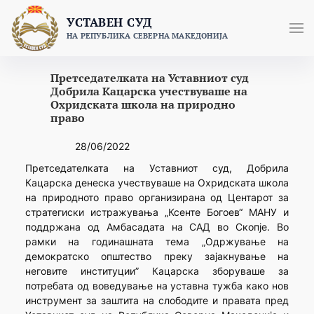
Skip
УСТАВЕН СУД
to
НА РЕПУБЛИКА СЕВЕРНА МАКЕДОНИЈА
content
Претседателката на Уставниот суд
Добрила Кацарска учествуваше на
Охридската школа на природно
право
28/06/2022
Претседателката на Уставниот суд, Добрила
Кацарска денеска учествуваше на Охридската школа
на природното право организирана од Центарот за
стратегиски истражувања „Ксенте Богоев“ МАНУ и
поддржана од Амбасадата на САД во Скопје. Во
рамки на годинашната тема „Одржување на
демократско општество преку зајакнување на
неговите институции” Кацарска зборуваше за
потребата од воведување на уставна тужба како нов
инструмент за заштита на слободите и правата пред