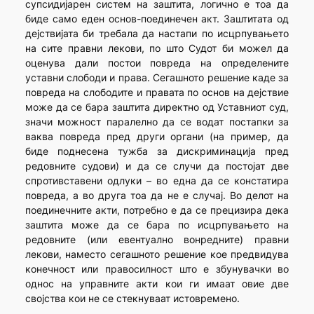
супсидијарен систем на заштита, логично е тоа да
биде само еден основ-поединечен акт. Заштитата од
дејствијата би требала да настапи по исцрпувањето
на сите правни лекови, по што Судот би можел да
оценува дали постои повреда на определените
уставни слободи и права. Сегашното решение каде за
повреда на слободите и правата по основ на дејствие
може да се бара заштита директно од Уставниот суд,
значи можност паралелно да се водат постапки за
ваква повреда пред други органи (на пример, да
биде поднесена тужба за дискриминација пред
редовните судови) и да се случи да постојат две
спротивставени одлуки – во една да се констатира
повреда, а во друга тоа да не е случај. Во делот на
поединечните акти, потребно е да се прецизира дека
заштита може да се бара по исцрпувањето на
редовните (или евентуално вонредните) правни
лекови, наместо сегашното решение кое предвидува
конечност или правосилност што е збунувачки во
однос на управните акти кои ги имаат овие две
својства кои не се стекнуваат истовремено.