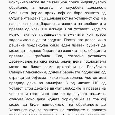
исклучиво може да се иницира преку индивидуално
обраќање, а никогаш по службена должност.
Сегашната форма преку која се бара заштита од
Судот е утврдена со Деловникот на Уставниот суд и е
насловена како „барање за заштита на слободите и
правата од член 110 алинеја 3 од Уставот“, каде со
истиот акт се предвидени елементите кои треба
задолжително да ги содржи. Постојното деловничко
решение предвидува само еден правен субјект да
може да поднесе барање за заштита на слободите и
правата – граѓанин. Тоа, согласно уставното
дефинирање на овој поим, значи дека подносители
може да бидат само државјани на Република
Северна Македонија, додека барањата поднесени од
странци се отфрлаат како недозволени. Ако се има
предвид дека во алинејата 3 од членот 110 од
Уставот, стои дека се штитат слободите и правата
на
човекот
и граѓанинот кои се однесуваат на….итн.,
станува јасно дека идната формулација за тоа кој
може да биде подносителот на обраќањето до
Уставниот суд за заштита на слободите и правата