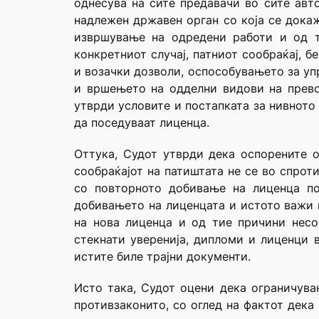
однесува на сите предавачи во сите авт
надлежен државен орган со која се дока
извршување на одредени работи и од т
конкретниот случај, патниот сообраќај, б
и возачки дозволи, оспособувањето за уп
и вршењето на одделни видови на прево
утврди условите и постапката за нивното 
да поседуваат лиценца.
Оттука, Судот утврди дека оспорените о
сообраќајот на патиштата не се во спрот
со повторното добивање на лиценца по
добивањето на лиценцата и истото важи к
на нова лиценца и од тие причини несо
стекнати уверенија, дипломи и лиценци 
истите биле трајни документи.
Исто така, Судот оцени дека ограничув
противзаконито, со оглед на фактот дека