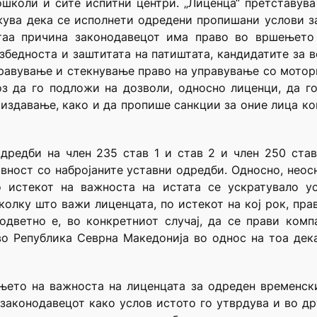
ошколи и сите испитни центри. „Лиценца“ претставува
жува дека се исполнети одредени пропишани услови з
аа причина законодавецот има право во вршењето 
езбедноста и заштитата на патиштата, кандидатите за 
равување и стекнување право на управување со мотор
з да го подложи на дозволи, односно лиценци, да го
издавање, како и да пропише санкции за оние лица кои
дредби на член 235 став 1 и став 2 и член 250 став
ивност со набројаните уставни одредби. Односно, неос
 истекот на важноста на истата се ускратувало ус
олку што важи лиценцата, по истекот на кој рок, пр
одветно е, во конкретниот случај, да се прави комп
во Република Севрна Македонија во однос на тоа дек
ањето на важноста на лиценцата за одреден временск
 законодавецот како услов истото го утврдува и во др