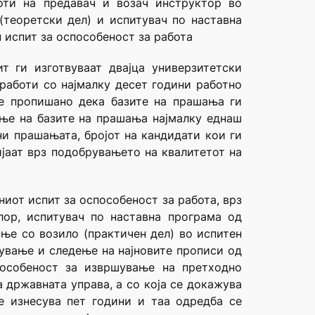
оти на предавач и возач инструктор во
(теоретски дел) и испитувач по наставна
 испит за оспособеност за работа
т ги изготвуваат двајца универзитетски
работи со најмалку десет години работно
 е пропишано дека базите на прашања ги
ање на базите на прашања најмалку еднаш
ни прашањата, бројот на кандидати кои ги
јаат врз подобрувањето на квалитетот на
иот испит за оспособеност за работа, врз
лор, испитувач по наставна програма од
ање со возило (практичен дел) во испитен
ување и следење на најновите прописи од
пособеност за извршување на претходно
а државната управа, a со која се докажува
е изнесува пет години и таа одредба се