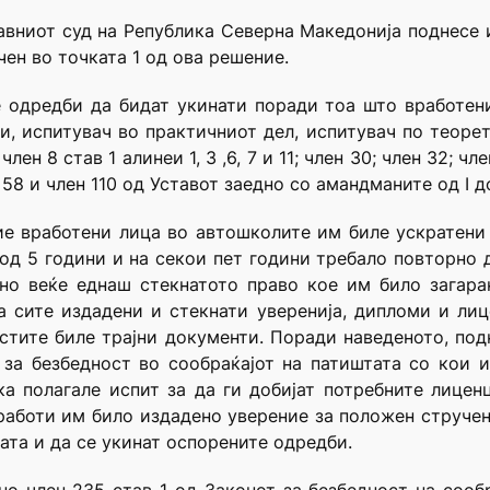
авниот суд на Република Северна Македонија поднесе 
ен во точката 1 од ова решение.
е одредби да бидат укинати поради тоа што вработен
и, испитувач во практичниот дел, испитувач по теоре
н 8 став 1 алинеи 1, 3 ,6, 7 и 11; член 30; член 32; чле
н 58 и член 110 од Уставот заедно со амандманите од I д
ие вработени лица во автошколите им биле ускратени
од 5 години и на секои пет години требало повторно д
но веќе еднаш стекнатото право кое им било загара
а сите издадени и стекнати уверенија, дипломи и ли
стите биле трајни документи. Поради наведеното, под
за безбедност во сообраќајот на патиштата со кои 
ка полагале испит за да ги добијат потребните лице
работи им било издадено уверение за положен стручен
вата и да се укинат оспорените одредби.