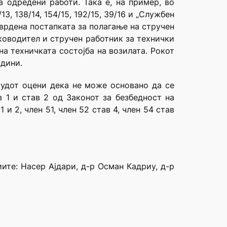
 одредени работи. Така е, на пример, во
3, 138/14, 154/15, 192/15, 39/16 и „Службен
тврдена постапката за полагање на стручен
ководител и стручен работник за технички
на техничката состојба на возилата. Рокот
одини.
Судот оцени дека не може основано да се
 1 и став 2 од Законот за безбедност на
1 и 2, член 51, член 52 став 4, член 54 став
ите: Насер Ајдари, д-р Осман Кадриу, д-р