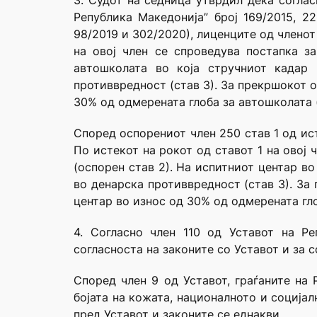
3. Судот на седница утврдил дека соглас
Република Македонија” број 169/2015, 22
98/2019 и 302/2020), лиценците од членот 
на овој член се спроведува постапка з
автошколата во која стручниот кадар 
противвредност (став 3). За прекршокот о
30% од одмерената глоба за автошколата (
Според оспорениот член 250 став 1 од ист
По истекот на рокот од ставот 1 на овој
(оспорен став 2). На испитниот центар во
во денарска противвредност (став 3). За 
центар во износ од 30% од одмерената гло
4. Согласно член 110 од Уставот на Р
согласноста на законите со Уставот и за 
Според член 9 од Уставот, граѓаните на 
бојата на кожата, националното и соција
пред Уставот и законите се еднакви.