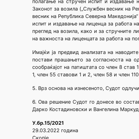
полагање на стручен испит и издавање н
Законот за возила („Службен весник на Репуб
весник на Република Северна Македонија“ 
испит и издавање на лиценца за работа н
преглед на возила, како и за стручните л
на важноста на лиценцата за работа на п
Имајќи ја предвид анализата на наводит
постави прашањето за согласноста на од
сообраќајот на патиштата со член 8 став 1 а
1, член 55 ставови 1 и 2, член 58 и член 
5. Врз основа на изнесеното, Судот одлуч
6. Ова решение Судот го донесе во соста
Дарко Костадиновски и Вангелина Маркуд
У.бр.15/2021
29.03.2022 година
Скопје