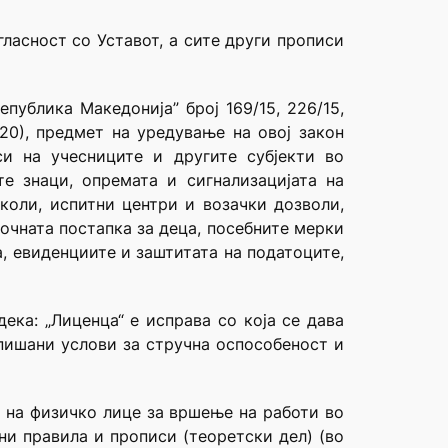
ласност со Уставот, а сите други прописи
публика Македонија” број 169/15, 226/15,
020), предмет на уредување на овој закон
си на учесниците и другите субјекти во
те знаци, опремата и сигнализацијата на
школи, испитни центри и возачки дозволи,
чната постапка за деца, посебните мерки
а, евиденциите и заштитата на податоците,
ека: „Лиценца“ е исправа со која се дава
пишани услови за стручна оспособеност и
ј на физичко лице за вршење на работи во
ни правила и прописи (теоретски дел) (во