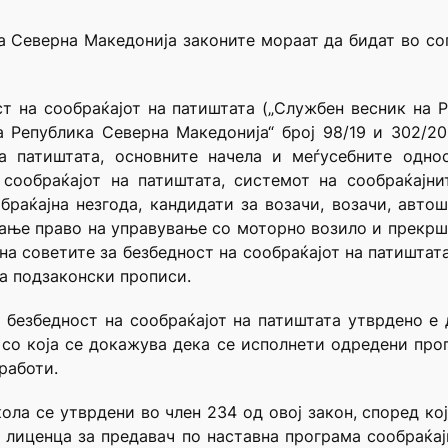
ка Северна Македонија законите мораат да бидат во сог
т на сообраќајот на патиштата („Службен весник на Ре
на Република Северна Македонија“ број 98/19 и 302/2
а патиштата, основните начела и меѓусебните одно
 сообраќајот на патиштата, системот на сообраќајни
браќајна незгода, кандидати за возачи, возачи, авто
ање право на управување со моторно возило и прекршо
 на советите за безбедност на сообраќајот на патиштат
а подзаконски прописи.
а безбедност на сообраќајот на патиштата утврдено е д
со која се докажува дека се исполнети одредени про
работи.
ола се утврдени во член 234 од овој закон, според ко
) лиценца за предавач по наставна програма сообраќај