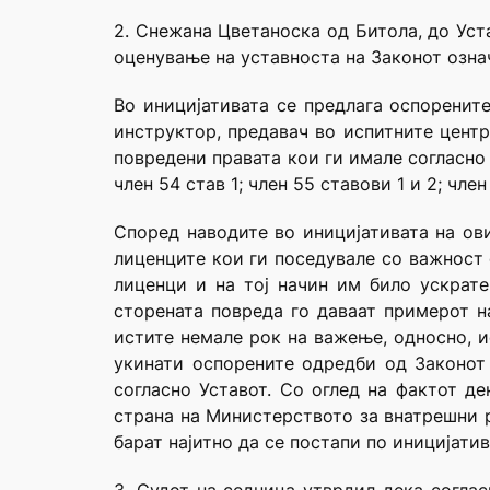
2. Снежана Цветаноска од Битола, до Уст
оценување на уставноста на Законот означ
Во иницијативата се предлага оспоренит
инструктор, предавач во испитните центр
повредени правата кои ги имале согласно чле
член 54 став 1; член 55 ставови 1 и 2; чле
Според наводите во иницијативата на ов
лиценците кои ги поседувале со важност 
лиценци и на тој начин им било ускрате
сторената повреда го даваат примерот н
истите немале рок на важење, односно, и
укинати оспорените одредби од Законот 
согласно Уставот. Со оглед на фактот де
страна на Министерството за внатрешни 
барат најитно да се постапи по иницијати