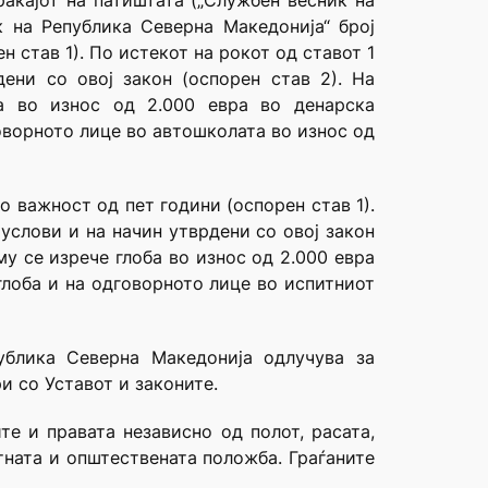
раќајот на патиштата („Службен весник на
ик на Република Северна Македонија“ број
н став 1). По истекот на рокот од ставот 1
ени со овој закон (оспорен став 2). На
ба во износ од 2.000 евра во денарска
говорното лице во автошколата во износ од
о важност од пет години (оспорен став 1).
услови и на начин утврдени со овој закон
му се изрече глоба во износ од 2.000 евра
 глоба и на одговорното лице во испитниот
ублика Северна Македонија одлучува за
и со Уставот и законите.
те и правата независно од полот, расата,
тната и општествената положба. Граѓаните