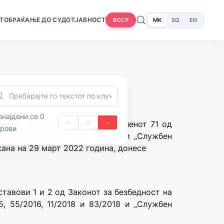
Т
ОБРАЌАЊЕ ДО СУДОТ
ЈАВНОСТ
MK
SQ
EN
BCCF
најдени се 0
ублика Северна Македонија и членот 71 од
орови
ка Македонија” број 70/1992 и „Службен
жана на 29 март 2022 година, донесе
тавови 1 и 2 од Законот за безбедност на
5, 55/2016, 11/2018 и 83/2018 и „Службен