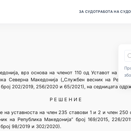
ЗА СУДОТ
РАБОТА НА СУДО
Про
донија, врз основа на членот 110 од Уставот на Реп
зб
ика Северна Македонија („Службен весник на Републи
број 202/2019, 256/2020 и 65/2021), на седницата одр
Р Е Ш Е Н И Е
 на уставноста на член 235 ставови 1 и 2 и член 250 с
ик на Република Македонија” број 169/2015, 226/201
број 98/2019 и 302/2020).