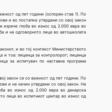
ажност од пет години (оспорен став 1). По
ови и во постапка утврдени со овој закон
е изрече глоба во износ од 2.000 евра во
оба и на одговорното лице во автошколата
аконот, и во тој контекст Министерството
а и тоа: лиценца за контролорот; лиценца
енца за испитувач по наставна програма
вој закон се со важност од пет години. По
ови и на начин утврдени со овој закон. На
оба во износ од 2.000 евра во денарска
ото лице во испитниот центар во износ од