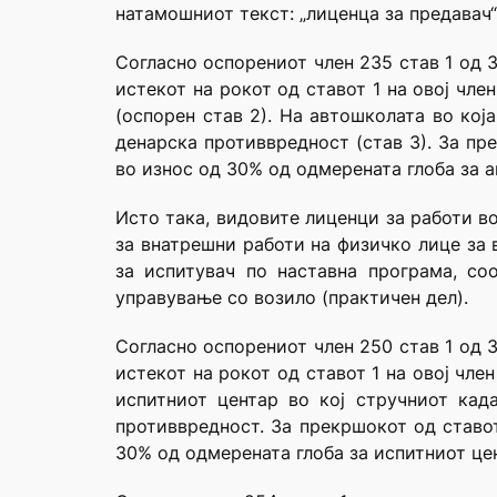
натамошниот текст: „лиценца за предавач“
Согласно оспорениот член 235 став 1 од З
истекот на рокот од ставот 1 на овој чл
(оспорен став 2). На автошколата во кој
денарска противвредност (став 3). За пр
во износ од 30% од одмерената глоба за а
Исто така, видовите лиценци за работи в
за внатрешни работи на физичко лице за 
за испитувач по наставна програма, со
управување со возило (практичен дел).
Согласно оспорениот член 250 став 1 од З
истекот на рокот од ставот 1 на овој чле
испитниот центар во кој стручниот кад
противвредност. За прекршокот од ставот
30% од одмерената глоба за испитниот це