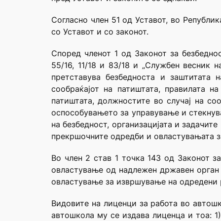
Согласно член 51 од Уставот, во Републи
со Уставот и со законот.
Според членот 1 од Законот за безбеднос
55/16, 11/18 и 83/18 и „Службен весник 
претставува безбедноста и заштитата н
сообраќајот на патиштата, правилата на
патиштата, должностите во случај на соо
оспособувањето за управување и стекнув
на безбедност, организацијата и задачите
прекршочните одредби и овластувањата з
Во член 2 став 1 точка 143 од Законот з
овластување од надлежен државен орган 
овластување за извршување на одредени 
Видовите на лиценци за работа во автошк
автошкола му се издава лиценца и тоа: 1