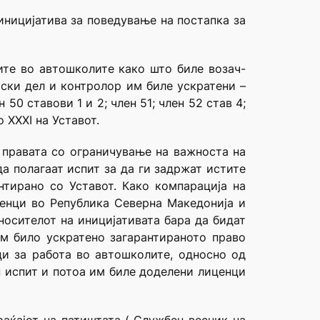
иницијатива за поведување на постапка за
ите во автошколите како што биле возач-
тски дел и контролор им биле ускратени –
н 50 ставови 1 и 2; член 51; член 52 став 4;
о XXXI на Уставот.
 правата со ограничување на важноста на
а полагаат испит за да ги задржат истите
нтирано со Уставот. Како компарација на
ценци во Република Северна Македонија и
носителот на иницијативата бара да бидат
им било ускратено загарантираното право
нци за работа во автошколите, односно од
 испит и потоа им биле доделени лиценци