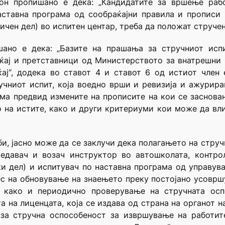
он пропишано е дека: „Кандидатите за вршење раб
аставна програма од сообраќајни правила и прописи 
чен дел) во испитен центар, треба да положат стручен
ано е дека: „Базите на прашања за стручниот испи
ќај и претставници од Министерството за внатрешни 
ќај“, додека во ставот 4 и ставот 6 од истиот член
учниот испит, која воедно врши и ревизија и ажурир
има предвид измените на прописите на кои се заснова
 на истите, како и други критериуми кои може да вли
и, јасно може да се заклучи дека полагањето на стручн
едавач и возач инструктор во автошколата, контро
и дел) и испитувач по наставна програма од управув
ес на обновување на знаењето преку постојано усоврш
т, како и периодично проверување на стручната ос
 на лиценцата, која се издава од страна на органот н
за стручна оспособеност за извршување на работит