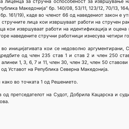
а лиценца за стручна оспособеност за извршување на
лика Македонија” бр. 140/08, 53/11, 123/12, 70/13, 164/1
бр. 161/19), каде во членот 66 од наведениот закон е у
а стручните лица кои извршуваат работи на стручен ра
ица кои извршуваат работи на идентификација и оцена 
огоре наведените стручни работници изнесува четири г
е во иницијативата кои се недоволно аргументирани, 
редбите од член 235 став 1 и став 2 и член 250 став
линеи 1, 3, 6, 7 и 11, член 30, член 32, член 50 ставови 
110 од Уставот на Република Северна Македонија.
и како во точката 1 од Решението.
в од претседателот на Судот, Добрила Кацарска и суди
ова.