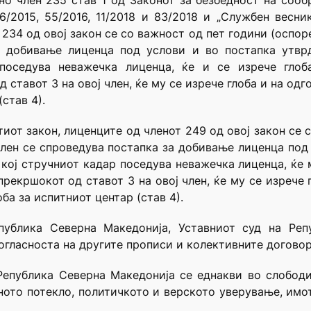
но член 235 став 1 од Законот за безбедност на сооб
6/2015, 55/2016, 11/2018 и 83/2018 и „Службен весн
234 од овој закон се со важност од пет години (оспоре
а добивање лиценца под услови и во постапка утврд
поседува неважечка лиценца, ќе и се изрече гло
д ставот 3 на овој член, ќе му се изрече глоба и на од
став 4).
иот закон, лиценците од членот 249 од овој закон се с
 член се спроведува постапка за добивање лиценца под 
 кој стручниот кадар поседува неважечка лиценца, ќе 
прекршокот од ставот 3 на овој член, ќе му се изрече
ба за испитниот центар (став 4).
епублика Северна Македонија, Уставниот суд на Реп
согласноста на другите прописи и колективните договор
Република Северна Македонија се еднакви во слободи
лното потекло, политичкото и верското уверување, имо