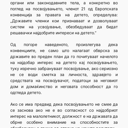
органи или законодавните тела, а конкретно во
поглед на посвојувањето, членот 21 од Европската
конвенција за правата на детето, определува:
„Државите членки кои признаваат и дозволуваат
систем на усвојување, обезбедуваат да бидaт
решaвачки најдобрите интереси на детето.”
Од погоре наведеното, произлегува дека
конвенциите, не само што налагаат обврска за
државите во преден план да го почитуваат начелото
на најдобар интерес на детето кај посвојувањето,
туку изречно забрануваат посвојување, ако сериозно
не се води сметка за личноста, здравјето и
средствата на посвојувачот, податоци за неговиот
дом и домаќинство и неговата способност да го
одгледа детето.
Ако се има предвид дека посвојувањето не смее да
се заснова ако не е во согласност со најдобриот
интерес на малолетникот, должност е на државата да
обрне особено внимание на способностите за