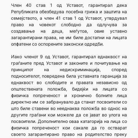
Член 40 став 1 од Уставот, гарантирал дека
Републиката обезбедува посебна грижа и заштита на
семејството, а член 41 став 1 од Уставот, утврдувал
право на човекот слободно да одлучува за
создавање на деца, меѓутоа, овие уставно
загарантирани права, не им биле достапни на лицата
опфатени со оспорените законски одредби.
Иако членот 9 од Уставот, гарантирал еднаквост на
граѓаните пред Уставот и законите и почитување на
принципот на недискриминација, според
подносителот, повредена била уставната гаранција за
еднаквост во слободите и правата независно од
општествената положба, бидејќи на лицата со
физичка попреченост и хронично болните лица
директно им се забранувало да станат посвоители со
што биле ставени во нееднаква положба во однос на
другите граѓани кои можеле да се јават во улога на
посвоители. Дополнително оваа катагорија на лица со
физичка попреченост кои сакале да го остварат
своето загарантирано право на родителство преку