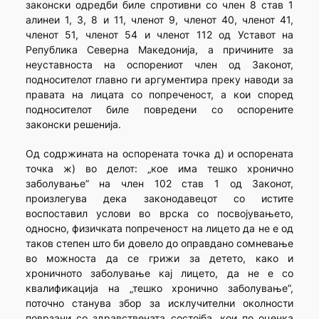
законски одредби биле спротивни со член 8 став 1
алинеи 1, 3, 8 и 11, членот 9, членот 40, членот 41,
членот 51, членот 54 и членот 112 од Уставот на
Република Северна Македонија, а причините за
неуставноста на оспорениот член од Законот,
подносителот главно ги аргументира преку наводи за
правата на лицата со попреченост, а кои според
подносителот биле повредени со оспорените
законски решенија.
Од содржината на оспорената точка д) и оспорената
точка ж) во делот: „кое има тешко хронично
заболување” на член 102 став 1 од Законот,
произлегува дека законодавецот со истите
воспоставил услови во врска со посвојувањето,
односно, физичката попреченост на лицето да не е од
таков степен што би довело до оправдано сомневање
во можноста да се грижи за детето, како и
хроничното заболување кај лицето, да не е со
квалификација на „тешко хронично заболување”,
поточно станува збор за исклучителни околности
поврзани со здравствената состојба, кои по оценка