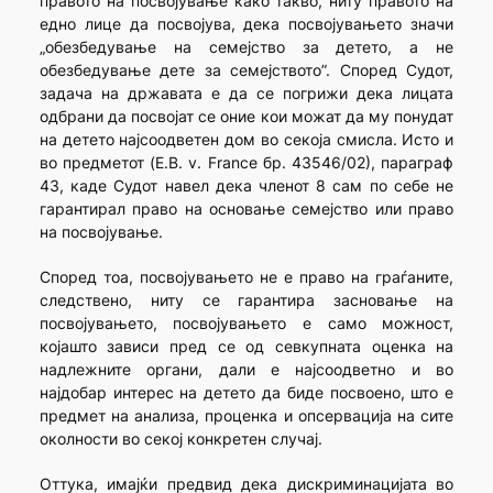
правото на посвојување како такво, ниту правото на
едно лице да посвојува, дека посвојувањето значи
„обезбедување на семејство за детето, а не
обезбедување дете за семејството”. Според Судот,
задача на државата е да се погрижи дека лицата
одбрани да посвојат се оние кои можат да му понудат
на детето најсоодветен дом во секоја смисла. Исто и
во предметот (E.B. v. France бр. 43546/02), параграф
43, каде Судот навел дека членот 8 сам по себе не
гарантирал право на основање семејство или право
на посвојување.
Според тоа, посвојувањето не е право на граѓаните,
следствено, ниту се гарантира засновање на
посвојувањето, посвојувањето е само можност,
којашто зависи пред се од севкупната оценка на
надлежните органи, дали е најсоодветно и во
најдобар интерес на детето да биде посвоено, што е
предмет на анализа, проценка и опсервација на сите
околности во секој конкретен случај.
Оттука, имајќи предвид дека дискриминацијата во