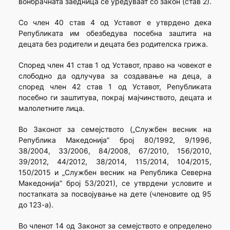
вонбрачната заедница се уредуваат со закон (став 2).
Со член 40 став 4 од Уставот е утврдено дека
Републиката им обезбедува посебна заштита на
децата без родители и децата без родителска грижа.
Според член 41 став 1 од Уставот, право на човекот е
слободно да одлучува за создавање на деца, а
според член 42 став 1 од Уставот, Републиката
посебно ги заштитува, покрај мајчинството, децата и
малолетните лица.
Во Законот за семејството („Службен весник на
Република Македонија” број 80/1992, 9/1996,
38/2004, 33/2006, 84/2008, 67/2010, 156/2010,
39/2012, 44/2012, 38/2014, 115/2014, 104/2015,
150/2015 и „Службен весник на Република Северна
Македонија” број 53/2021), се утврдени условите и
постапката за посвојување на дете (членовите од 95
до 123-а).
Во членот 14 од Законот за семејството е определено