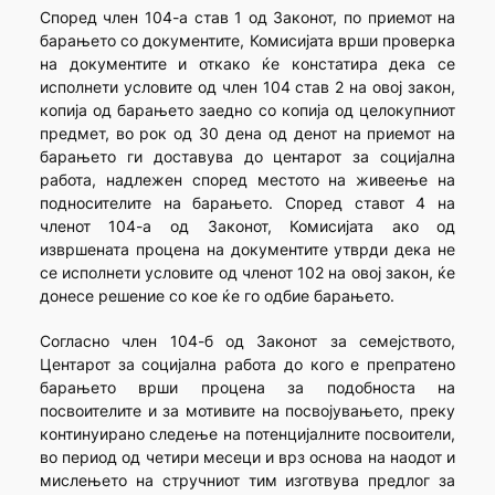
Според член 104-а став 1 од Законот, по приемот на
барањето со документите, Комисијата врши проверка
на документите и откако ќе констатира дека се
исполнети условите од член 104 став 2 на овој закон,
копија од барањето заедно со копија од целокупниот
предмет, во рок од 30 дена од денот на приемот на
барањето ги доставува до центарот за социјална
работа, надлежен според местото на живеење на
подносителите на барањето. Според ставот 4 на
членот 104-а од Законот, Комисијата ако од
извршената процена на документите утврди дека не
се исполнети условите од членот 102 на овој закон, ќе
донесе решение со кое ќе го одбие барањето.
Согласно член 104-б од Законот за семејството,
Центарот за социјална работа до кого е препратено
барањето врши процена за подобноста на
посвоителите и за мотивите на посвојувањето, преку
континуирано следење на потенцијалните посвоители,
во период од четири месеци и врз основа на наодот и
мислењето на стручниот тим изготвува предлог за