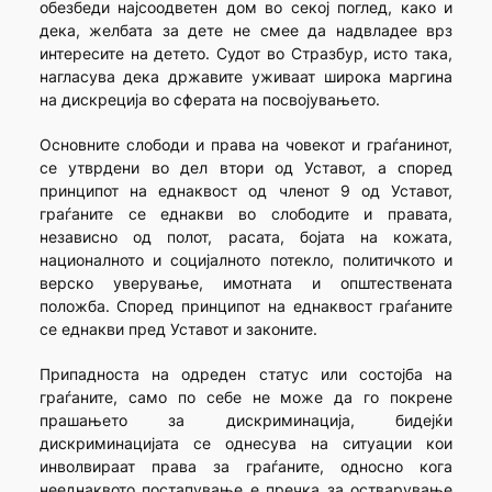
обезбеди најсоодветен дом во секој поглед, како и
дека, желбата за дете не смее да надвладее врз
интересите на детето. Судот во Стразбур, исто така,
нагласува дека државите уживаат широка маргина
на дискреција во сферата на посвојувањето.
Основните слободи и права на човекот и граѓанинот,
се утврдени во дел втори од Уставот, а според
принципот на еднаквост од членот 9 од Уставот,
граѓаните се еднакви во слободите и правата,
независно од полот, расата, бојата на кожата,
националното и социјалното потекло, политичкото и
верско уверување, имотната и општествената
положба. Според принципот на еднаквост граѓаните
се еднакви пред Уставот и законите.
Припадноста на одреден статус или состојба на
граѓаните, само по себе не може да го покрене
прашањето за дискриминација, бидејќи
дискриминацијата се однесува на ситуации кои
инволвираат права за граѓаните, односно кога
нееднаквото постапување е пречка за остварување