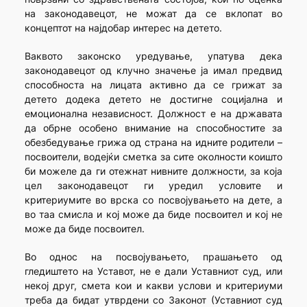
на законодавецот, не можат да се вклопат во
концептот на најдобар интерес на детето.
Ваквото законско уредување, упатува дека
законодавецот од клучно значење ја имал предвид
способноста на лицата активно да се грижат за
детето додека детето не достигне социјална и
емоционална независност. Должност е на државата
да обрне особено внимание на способностите за
обезбедување грижа од страна на идните родители –
посвоители, водејќи сметка за сите околности коишто
би можеле да ги отежнат нивните должности, за која
цел законодавецот ги уредил условите и
критериумите во врска со посвојувањето на дете, а
во таа смисла и кој може да биде посвоител и кој не
може да биде посвоител.
Во однос на посвојувањето, прашањето од
гледиштето на Уставот, не е дали Уставниот суд, или
некој друг, смета кои и какви услови и критериуми
треба да бидат утврдени со Законот (Уставниот суд