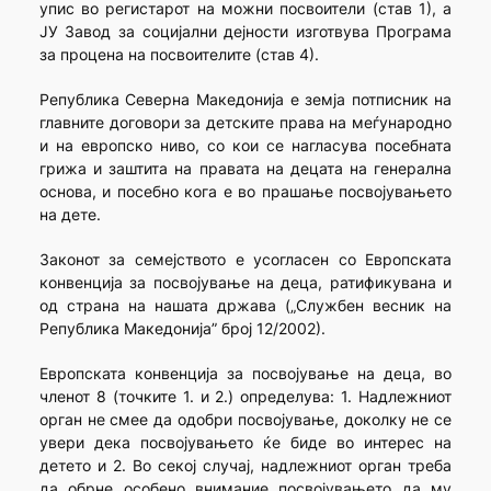
упис во регистарот на можни посвоители (став 1), а
ЈУ Завод за социјални дејности изготвува Програма
за процена на посвоителите (став 4).
Република Северна Македонија е земја потписник на
главните договори за детските права на меѓународно
и на европско ниво, со кои се нагласува посебната
грижа и заштита на правата на децата на генерална
основа, и посебно кога е во прашање посвојувањето
на дете.
Законот за семејството е усогласен со Европската
конвенција за посвојување на деца, ратификувана и
од страна на нашата држава („Службен весник на
Република Македонија” број 12/2002).
Европската конвенција за посвојување на деца, во
членот 8 (точките 1. и 2.) определува: 1. Надлежниот
орган не смее да одобри посвојување, доколку не се
увери дека посвојувањето ќе биде во интерес на
детето и 2. Во секој случај, надлежниот орган треба
да обрне особено внимание посвојувањето да му