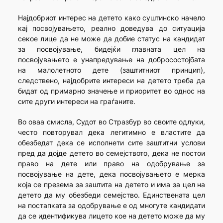
Најдобриот интерес на детето како суштинско начело
кај посвојувањето, реално доведува до ситуација
секое лице да не може да добие статус на кандидат
за посвојување, бидејќи главната цел на
посвојувањето е унапредување на добросостојбата
на малолетното дете (заштитниот принцип),
следствено, најдобрите интереси на детето треба да
бидат од примарно значење и приоритет во однос на
сите други интереси на граѓаните.
Во оваа смисла, Судот во Стразбур во своите одлуки,
често повторувал дека легитимно е властите да
обезбедат дека се исполнети сите заштитни услови
пред да дојде детето во семејството, дека не постои
право на дете или право на одобрување за
посвојување на дете, дека посвојувањето е мерка
која се презема за заштита на детето и има за цел на
детето да му обезбеди семејство. Единствената цел
на постапката за одобрување е од многуте кандидати
да се идентификува лицето кое на детето може да му