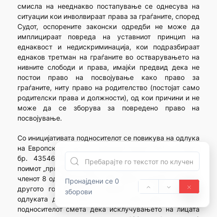
смисла на нееднакво постапување се однесува на
ситуации кои инволвираат права за граѓаните, според
Судот, оспорените законски одредби не може да
имплицираат повреда на уставниот принцип на
еднаквост и недискриминација, кои подразбираат
еднаков третман на граѓаните во остварувањето на
нивните слободи и права, имајќи предвид дека не
постои право на посвојување како право за
граѓаните, ниту право на родителство (постојат само
родителски права и должности), од кои причини и не
може да се зборува за повредено право на
посвојување.
Со иницијативата подносителот се повикува на одлука
на Европскиот суд за човекови права (E.B. v. France
бр. 43546/02), каде според Судот во Стразбур,
поимот „приватен живот” во рамките на значењето на
членот 8 од Конвенцијата бил широк концепт кој меѓу
Пронајдени се 0
другото го опфаќал и правото на почитување на
зборови
одлуката да се има и да се нема деца. Поточно,
подносителот смета дека исклучувањето на лицата