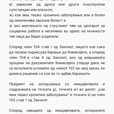
е) зависник од дрога или други психотропни
супстанции или алкохол;
ж) кое има тешко хронично заболување или е болно
од неизлечива заразна болест и
з) ако мислењето на стручниот тим на центарот за
социјална работа е негативно во однос на можноста
тие лица да бидат родители.
Според член 104 став 1 од Законот, лицето кое сака
да посвои поднесува барање до Комисијата, а според
член 104-а став 4 од Законот, ако од извршената
процена на документите Комисијата утврди дека не
се исполнети условите од членот 102 на овој закон, ќе
донесе решение со кое ќе го одбие барањето.
Предмет на оспорување со иницијативата е
содржината на точката д), точката ж) во делот: „кое
има тешко хронично заболување” и точката з) на член
102 став 1 од Законот.
Според наводите од иницијативата, оспорените