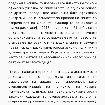
средината коишто го попречувале нивното целосно и
ефикасно учество во општеството на еднаква основа
со другите, поради што овие лица биле ефективно
дискриминирани. Комитетот за правата на лицата со
попреченост во Општиот коментар за еднаквост и
недискриминација (2018), во точката 61 забележал
дека „лицата со попреченост честопати се соочувале
со дискриминација во остварувањето на правото на
стапување во брак или на родителските и семејни
права поради дискриминаторски закони, политики и
административни мерки. Родителите со попреченост
често се сметале за несоодветни или неспособни да
се грижат за своите деца”.
По овие наводи подносителот наведува дека наместо
државата да го поддржува засновањето на
семејството на лицата со попреченост, како
операционализација на принципот на хумана
популациона политика, таа преку дискриминаторски
законски одредби го оневозможувала истото, а
обврска на државата била да создаде услови преку