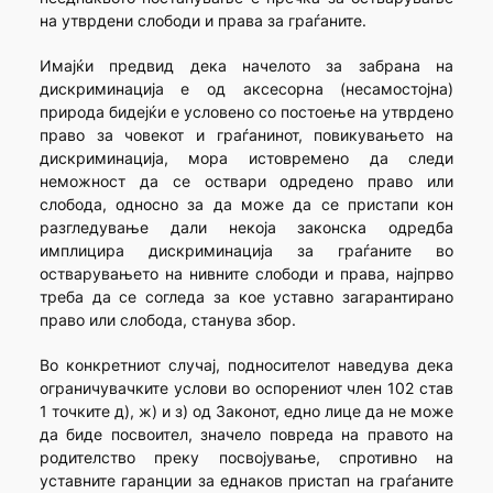
на утврдени слободи и права за граѓаните.
Имајќи предвид дека начелото за забрана на
дискриминација е од аксесорна (несамостојна)
природа бидејќи е условено со постоење на утврдено
право за човекот и граѓанинот, повикувањето на
дискриминација, мора истовремено да следи
неможност да се оствари одредено право или
слобода, односно за да може да се пристапи кон
разгледување дали некоја законска одредба
имплицира дискриминација за граѓаните во
остварувањето на нивните слободи и права, најпрво
треба да се согледа за кое уставно загарантирано
право или слобода, станува збор.
Во конкретниот случај, подносителот наведува дека
ограничувачките услови во оспорениот член 102 став
1 точките д), ж) и з) од Законот, едно лице да не може
да биде посвоител, значело повреда на правото на
родителство преку посвојување, спротивно на
уставните гаранции за еднаков пристап на граѓаните