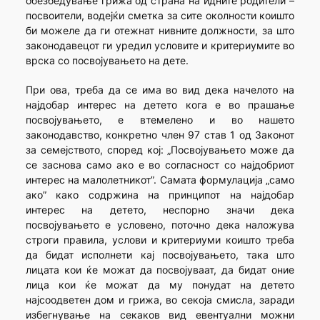
обезбедување грижа од страна на идните родители –
посвоители, водејќи сметка за сите околности коишто
би можеле да ги отежнат нивните должности, за што
законодавецот ги уредил условите и критериумите во
врска со посвојувањето на дете.
При ова, треба да се има во вид дека начелото на
најдобар интерес на детето кога е во прашање
посвојувањето, е втемелено и во нашето
законодавство, конкретно член 97 став 1 од Законот
за семејството, според кој: „Посвојувањето може да
се заснова само ако е во согласност со најдобриот
интерес на малолетникот”. Самата формулација „само
ако” како содржина на принципот на најдобар
интерес на детето, неспорно значи дека
посвојувањето е условено, поточно дека наложува
строги правила, услови и критериуми коишто треба
да бидат исполнети кај посвојувањето, така што
лицата кои ќе можат да посвојуваат, да бидат оние
лица кои ќе можат да му понудат на детето
најсоодветен дом и грижа, во секоја смисла, заради
избегнување на секаков вид евентуални можни