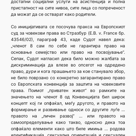
достапни социјални услуги на асистенција и полна
пристапност на сите нивоа, сите лица со попреченост
да можат да се остварат како родители.
Со иницијативата се посочува пракса на Европскиот
суд за човекови права во Стразбур (E.B. v. France бр.
43546/02), параграф 43, каде Судот навел дека:
„членот 8 сам по себе не гарантира право на
основање семејство или право на посвојување”.
Сепак, Судот нагласил дека било можно жалбата за
дискриминација да влезе во опсегот на одредено
право, дури и кога прашањето за кое станувало збор,
не било поврзано со конкретно загарантирано право
со Европската конвенција за заштита на човековите
права. Поимот „приватен живот” во рамките на
значењето на членот 8 од Конвенцијата бил широк
концепт кој ги опфаќал, меѓу другото, и правото на
формирање и развивање односи со другите луѓе …
правото на „личен развој” … или правото на
самоопределување како такво, односно дека тоа
опфаќало елементи како што биле имиња … родова
идентификација, сексуална ориентација и сексуален