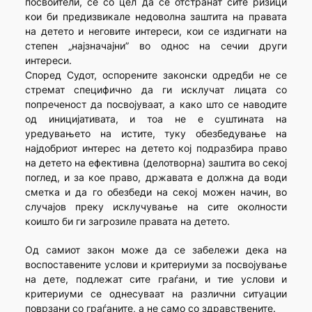
посвоители, се со цел да се отстранат сите ризици
кои би предизвикале недоволна заштита на правата
на детето и неговите интереси, кои се издигнати на
степен „најзначајни” во однос на сечии други
интереси.
Според Судот, оспорените законски одредби не се
стремат специфично да ги исклучат лицата со
попреченост да посвојуваат, а како што се наводите
од иницијативата, и тоа не е суштината на
уредувањето на истите, туку обезбедување на
најдобриот интерес на детето кој подразбира право
на детето на ефективна (делотворна) заштита во секој
поглед, и за кое право, државата е должна да води
сметка и да го обезбеди на секој можен начин, во
случајов преку исклучување на сите околности
коишто би ги загрозиле правата на детето.
Од самиот закон може да се забележи дека на
воспоставените услови и критериуми за посвојување
на дете, подлежат сите граѓани, и тие услови и
критериуми се однесуваат на различни ситуации
поврзани со граѓаните, а не само со здравствените.