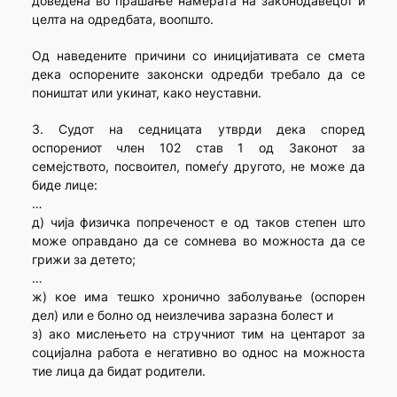
доведена во прашање намерата на законодавецот и
целта на одредбата, воопшто.
Од наведените причини со иницијативата се смета
дека оспорените законски одредби требало да се
поништат или укинат, како неуставни.
3. Судот на седницата утврди дека според
оспорениот член 102 став 1 од Законот за
семејството, посвоител, помеѓу другото, не може да
биде лице:
…
д) чија физичка попреченост е од таков степен што
може оправдано да се сомнева во можноста да се
грижи за детето;
…
ж) кое има тешко хронично заболување (оспорен
дел) или е болно од неизлечива заразна болест и
з) ако мислењето на стручниот тим на центарот за
социјална работа е негативно во однос на можноста
тие лица да бидат родители.