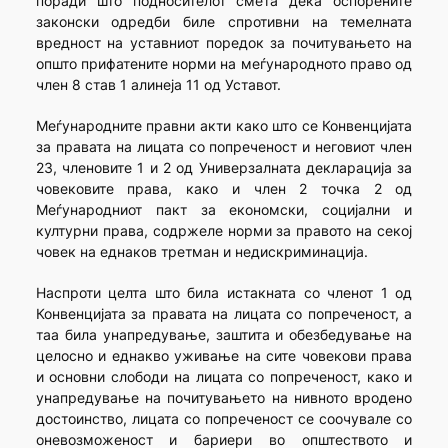
поради што подносителот смета дека оспорените
законски одредби биле спротивни на темелната
вредност на уставниот поредок за почитувањето на
општо прифатените норми на меѓународното право од
член 8 став 1 алинеја 11 од Уставот.
Меѓународните правни акти како што се Конвенцијата
за правата на лицата со попреченост и неговиот член
23, членовите 1 и 2 од Универзалната декларација за
човековите права, како и член 2 точка 2 од
Меѓународниот пакт за економски, социјални и
културни права, содржеле норми за правото на секој
човек на еднаков третман и недискриминација.
Наспроти целта што била истакната со членот 1 од
Конвенцијата за правата на лицата со попреченост, а
таа била унапредување, заштита и обезбедување на
целосно и еднакво уживање на сите човекови права
и основни слободи на лицата со попреченост, како и
унапредување на почитувањето на нивното вродено
достоинство, лицата со попреченост се соочувале со
оневозможеност и бариери во општеството и