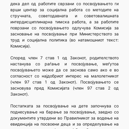
дека дел од работите сврзани со посвојувањето ги
врши центар за социјална работа со методите на
стручната, советодавната и советовалишната
интердисциплинарна тимска работа, а за работите
поврзани со посвојувањето одлучува Комисија за
засновање на посвојување при Министерството за
труд и социјална политика (во натамошниот текст:
Комисија).
Според член 7 став 1 од Законот, родителството
настанува со раѓање и посвојување, меѓутоа
посвојувањето може да се заснова само ако е во
согласност со најдобриот интерес на малолетникот
(член 97 став 1 од Законот). Посвојувањето се
засновува пред Комисијата (член 97 став 2 од
Законот).
Постапката за посвојување на дете започнува со
поднесување на барање за посвојување, заедно со
документите утврдени во Правилникот за водење на
евиденција на посвоени деца и за определување на