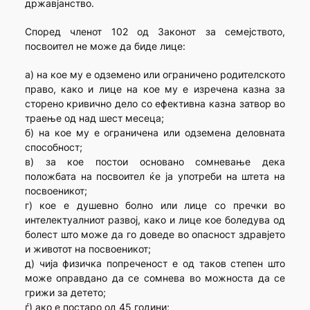
државјанство.
Според членот 102 од Законот за семејството,
посвоител не може да биде лице:
а) на кое му е одземено или ограничено родителското
право, како и лице на кое му е изречена казна за
сторено кривично дело со ефективна казна затвор во
траење од над шест месеца;
б) на кое му е ограничена или одземена деловната
способност;
в) за кое постои основано сомневање дека
положбата на посвоител ќе ја употреби на штета на
посвоеникот;
г) кое е душевно болно или лице со пречки во
интелектуалниот развој, како и лице кое боледува од
болест што може да го доведе во опасност здравјето
и животот на посвоеникот;
д) чија физичка попреченост е од таков степен што
може оправдано да се сомнева во можноста да се
грижи за детето;
ѓ) ако е постаро од 45 години;