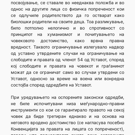
посвојување, се ставале во нееднаква положба и во
однос на другите лица со физичка попреченост кои
се одлучиле родителството да го остварат како
биолошки родители на своите деца. Тоа разликување,
било потполно нелогично и во спротивност со
принципот на хуманизмот и почитувањето на
човековото достоинство, како врвна правна
вредност. Таквото ограничување излегувало надвор
од уставно утврдените случаи на ограничување на
слободите и правата од членот 54 од Уставот, според
кој слободите и правата на човекот и граѓанинот
можат да се ограничат само во случаи утврдени со
Уставот, односно за време на воена или вонредна
состојба според одредбите на Уставот.
При уредувањето на оспорените законски одредби,
не биле испочитувани низа меѓународно-правни
инструменти со кои се гарантирало правото на секој
човек да биде третиран еднакво и на основа на
неговото вродено достоинство (се нагласува посебно
Конвенцијата за правата на лицата со попреченост),