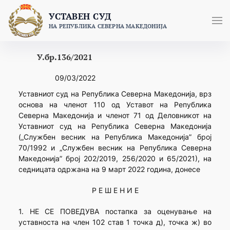
Skip
УСТАВЕН СУД
to
НА РЕПУБЛИКА СЕВЕРНА МАКЕДОНИЈА
content
У.бр.136/2021
09/03/2022
Уставниот суд на Република Северна Македонија, врз
основа на членот 110 од Уставот на Република
Северна Македонија и членот 71 од Деловникот на
Уставниот суд на Република Северна Македонија
(„Службен весник на Република Македонија” број
70/1992 и „Службен весник на Република Северна
Македонија” број 202/2019, 256/2020 и 65/2021), на
седницата одржана на 9 март 2022 година, донесе
Р Е Ш Е Н И Е
1. НЕ СЕ ПОВЕДУВА постапка за оценување на
уставноста на член 102 став 1 точка д), точка ж) во