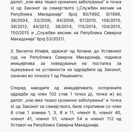
делот: „кое има тешко хронично заболување” и точка
з) од Законот за семејството („Службен весник на
Република Македонија” број 80/1992, 9/1996,
38/2004, 33/2006, 84/2008, 67/2010, 156/2010,
39/2012, 44/2012, 38/2014, 115/2014, 104/2015,
150/2015 и „Службен весник на Република Северна
Македонија” број 53/2021).
2. Василчо Илијев, адвокат од Кочани, до Уставниот
суд на Република Северна Македонија, поднесе
иницијатива за поведување на постапка за
оценување на уставноста на одредбите од Законот,
означен во точката 1 од Решението.
Според наводите од иницијативата, оспорените
одредби од член 102 став 1 точка д), точка ж) во
делот: „кое има тешко хронично заболување” и точка
з) од Законот за семејството, биле спротивни со член
8 став 1 алинеи 1, 3, 8 и 11, членот 9, членот 40,
членот 41, членот 51, членот 54 и членот 112 од
Уставот на Република Северна Македонија.