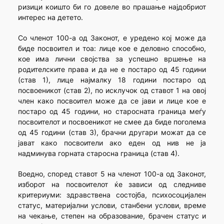
ризици коишто би го довеле во прашање најдобриот
интерес на детето.
Со членот 100-а од Законот, е уредено кој може да
биде посвоител и тоа: лице кое е деловно способно,
кое има лични својства за успешно вршење на
родителските права и да не е постаро од 45 години
(став 1), лице најмалку 18 години постаро од
посвоеникот (став 2), по исклучок од ставот 1 на овој
член како посвоител може да се јави и лице кое е
постаро од 45 години, но старосната граница меѓу
посвоителот и посвоеникот не смее да биде поголема
од 45 години (став 3), брачни другари можат да се
јават како посвоители ако еден од нив не ја
надминува горната старосна граница (став 4).
Воедно, според ставот 5 на членот 100-а од Законот,
изборот на посвоителот ќе зависи од следниве
критериуми: здравствена состојба, психосоцијален
статус, материјални услови, станбени услови, време
на чекање, степен на образование, брачен статус и