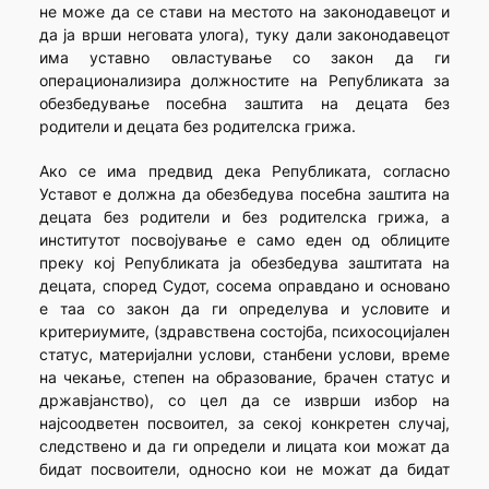
не може да се стави на местото на законодавецот и
да ја врши неговата улога), туку дали законодавецот
има уставно овластување со закон да ги
операционализира должностите на Републиката за
обезбедување посебна заштита на децата без
родители и децата без родителска грижа.
Ако се има предвид дека Републиката, согласно
Уставот е должна да обезбедува посебна заштита на
децата без родители и без родителска грижа, а
институтот посвојување е само еден од облиците
преку кој Републиката ја обезбедува заштитата на
децата, според Судот, сосема оправдано и основано
е таа со закон да ги определува и условите и
критериумите, (здравствена состојба, психосоцијален
статус, материјални услови, станбени услови, време
на чекање, степен на образование, брачен статус и
државјанство), со цел да се изврши избор на
најсоодветен посвоител, за секој конкретен случај,
следствено и да ги определи и лицата кои можат да
бидат посвоители, односно кои не можат да бидат