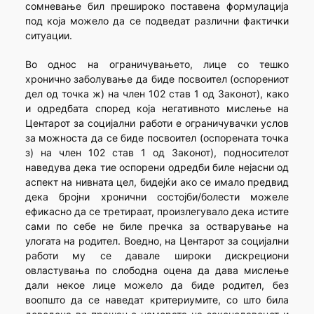
сомневање бил прешироко поставена формулација
под која можело да се подведат различни фактички
ситуации.
Во однос на ограничувањето, лице со тешко
хронично заболување да биде посвоител (оспорениот
дел од точка ж) на член 102 став 1 од Законот), како
и одредбата според која негативното мислење на
Центарот за социјални работи е ограничувачки услов
за можноста да се биде посвоител (оспорената точка
з) на член 102 став 1 од Законот), подносителот
наведува дека тие оспорени одредби биле нејасни од
аспект на нивната цел, бидејќи ако се имало предвид
дека бројни хронични состојби/болести можеле
ефикасно да се третираат, произлегувало дека истите
сами по себе не биле пречка за остварување на
улогата на родител. Воедно, на Центарот за социјални
работи му се давале широки дискрециони
овластувања по слободна оцена да дава мислење
дали некое лице можело да биде родител, без
воопшто да се наведат критериумите, со што била