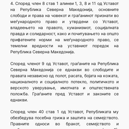
4. Според член 8 став 1 алинеи 1, 3, 8 и 11 од Уставот
на Република Северна Македонија, основните
слободи и права на човекот и граѓанинот признати во
меѓународното право и утврдени со Уставот,
владеењето на правото, хуманизмот, социјалната
правда и солидарност, како и почитувањето на општо
прифатените норми на меѓународното право, се
темелни вредности на уставниот поредок на
Република Северна Македонија.
Според членот 9 од Уставот, граѓаните на Република
Северна Македонија се еднакви во слободите и
правата независно од полот, расата, бојата на кожата,
националното и социјалното потекло, политичкото и
верското уверување, имотната и општествената
положба. Граѓаните пред Уставот и законите се
еднакви.
Според член 40 став 1 од Уставот, Републиката му
обезбедува посебна грижа и заштита на семејството.
Правните односи во бракот, семејството и