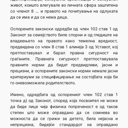
живот, коишто влегувале во личната сфера заштитена
со членот 8 … и правото на почитување на одлуката
да се има и да се нема деца.
Оспорените законски одредби од член 102 став 1 од
Законот за семејството биле спорни и од гледиште на
владеењето на правото како темелна вредност,
предвидена со член 8 став 1 алинеја 3 од Уставот, кој
претпоставувал и барал правна сигурност на
граѓаните. Правната сигурност претпоставувала
правните норми да бидат предвидливи, јасни и
прецизни, а оспорените законски норми немале јасни
критериуми за специфицирање на состојбата која би
го оневозможила родителството.
Имено, одредбата од оспорениот член 102 став 1
точка д) од Законот, според која посвоител не може
да биде лице чија физичка попреченост е од таков
степен што може оправдано да се сомнева во
можноста да се грижи за детето, била нејасна и
непрецизна, бидејќи стандардот на оправдано