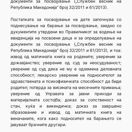
документи за посвојување („Службен весник на
Република Македонија” број 32/2011 и 61/2013).
Постапката за посвојување на дете започнува со
поднесување на барање за посвојување, заедно со
дукументите утврдени во Правилникот за водење на
евиденција на посвоени деца и за определување на
документи за посвојување („Службен весник на
Република Македонија” број 32/2011 и 61/2013), и тоа:
извод од матичната книга на родените; уверение за
државјанство; уверение од суд за неосудуваност;
уверение од суд дека не му е одземена деловната
способност; лекарско уверение на подносителот за
здравствената и психофизичката способност да биде
родител; потврда за висината на месечните примања;
уверение од Управата за јавни приходи за
материјалната состојба; доказ за сопственост на
стан, куќа и викендичка; доказ за завршено
образование и извод од матичната книга на
веначаните, кога како подносител на барањето се
јавуваат брачните другари.