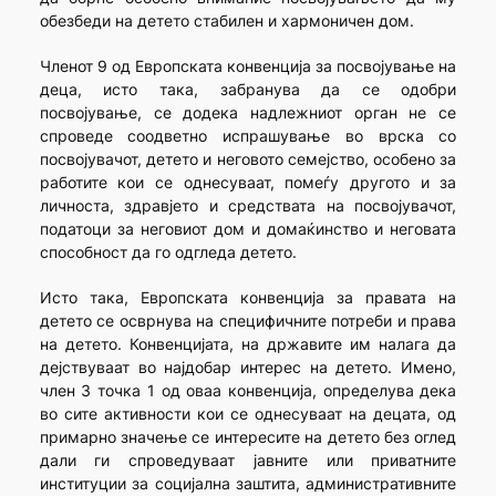
обезбеди на детето стабилен и хармоничен дом.
Членот 9 од Европската конвенција за посвојување на
деца, исто така, забранува да се одобри
посвојување, се додека надлежниот орган не се
спроведе соодветно испрашување во врска со
посвојувачот, детето и неговото семејство, особено за
работите кои се однесуваат, помеѓу другото и за
личноста, здравјето и средствата на посвојувачот,
податоци за неговиот дом и домаќинство и неговата
способност да го одгледа детето.
Исто така, Европската конвенција за правата на
детето се осврнува на специфичните потреби и права
на детето. Конвенцијата, на државите им налага да
дејствуваат во најдобар интерес на детето. Имено,
член 3 точка 1 од оваа конвенција, определува дека
во сите активности кои се однесуваат на децата, од
примарно значење се интересите на детето без оглед
дали ги спроведуваат јавните или приватните
институции за социјална заштита, административните