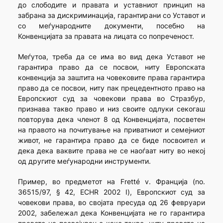
до слободите и правата и уставниот принцип на
забрана за дискриминација, гарантирани со Уставот и
со меѓународните документи, посебно на
Конвенцијата за правата на лицата со попреченост.
Меѓутоа, треба да се има во вид дека Уставот не
гарантира право да се посвои, ниту Европската
конвенција за заштита на човековите права гарантира
право да се посвои, ниту пак прецедентното право на
Европскиот суд за човекови права во Стразбур,
признава такво право и низ своите одлуки секогаш
повторува дека членот 8 од Конвенцијата, посветен
на правото на почитување на приватниот и семејниот
живот, не гарантира право да се биде посвоител и
дека дека ваквите права не се наоѓаат ниту во некој
од другите меѓународни инструменти.
Пример, во предметот на Fretté v. Франција (no.
36515/97, § 42, ECHR 2002 I), Европскиот суд за
човекови права, во својата пресуда од 26 февруари
2002, забележал дека Конвенцијата не го гарантира