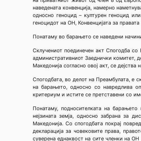
на приватниот живот од член 8 од Европс
наведената конвенција, намерно наметнув
односно геноцид – културен геноцид или
геноцидот на ОН, Конвенцијата за правата
Понатаму во барањето се наведени начини
Склучениот поединечен акт Спогодба с
административниот Заеднички комитет, де
Македонија согласно овој акт, се дејства 
Спогодбата, во делот на Преамбулата, е с
на барањето, односно со навредлива опи
критериум и истите се претставени со име
Понатаму, подносителката на барањето 
нејзината земја, односно забрана за д
Македонија. Со спогодбата покрај повреда
декларација за човековите права, право
суверена еднаквост на сите членки на ОН 