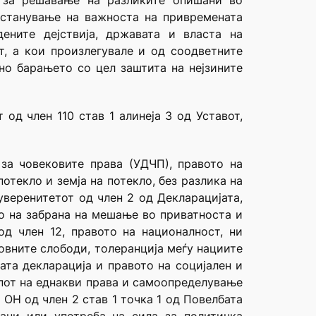
а за решавање на разликите опишани во
рестанување на важноста на привремената
ените дејствија, државата и власта на
т, а кои произлегувале и од соодветните
но барањето со цел заштита на нејзините
од член 110 став 1 алинеја 3 од Уставот,
за човековите права (УДЧП), правото на
отекло и земја на потекло, без разлика на
уверенитетот од член 2 од Декларацијата,
то на забрана на мешање во приватноста и
д член 12, правото на националност, ни
овните слободи, толеранција меѓу нациите
ата декларација и правото на социјален и
ипот на еднакви права и самоопределување
 ОН од член 2 став 1 точка 1 од Повелбата