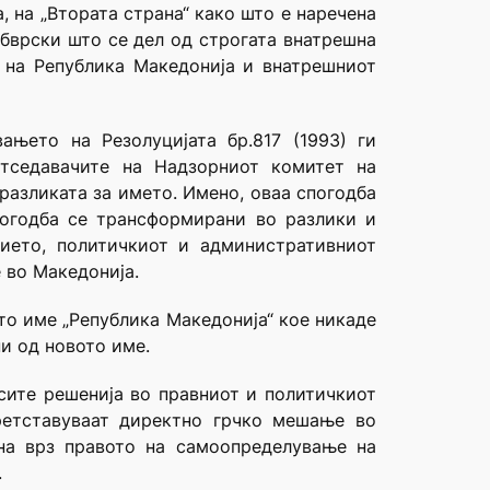
, на „Втората страна“ како што е наречена
обврски што се дел од строгата внатрешна
т на Република Македонија и внатрешниот
ањето на Резолуцијата бр.817 (1993) ги
етседавачите на Надзорниот комитет на
разликата за името. Имено, оваа спогодба
погодба се трансформирани во разлики и
анието, политичкиот и административниот
е во Македонија.
то име „Република Македонија“ кое никаде
и од новото име.
сите решенија во правниот и политичкиот
ретставуваат директно грчко мешање во
на врз правото на самоопределување на
.