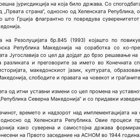
решна јурисдикција на која било држава. Со спогодбата
д „Првата страна“, односно од Хеленската Република, 
со што Грција флагрантно го повредува суверенитето
едонија.
а на Резолуцијата бр.845 (1993) којашто по повикув
нска Република Македонија на соработка со ко-пр
та Југославија со цел да дојдат до брзо решавање на 
 а разликата и преговорите за името во Конечната с
сторијата, македонскиот јазик, културата, образов
Македонија, слободите и правата на човекот и граѓанит
ата од итни уставни измени со цел промена на уставно
 „Република Северна Македонија“ и со придавки изведен
ачинот, времето и надзорот над имплементацијата на 
, односно од Хеленската Република. Овие процеси п
донија како суверена и самостојна држава формира
онесени на Првото заседание на АСНОМ во 1944 година