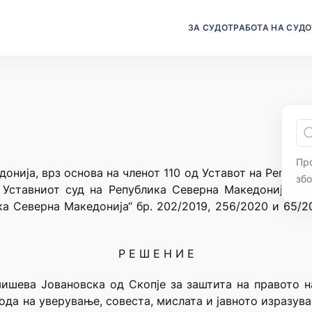
ЗА СУДОТ
РАБОТА НА СУДО
Про
онија, врз основа на членот 110 од Уставот на Републи
зб
 Уставниот суд на Република Северна Македонија („
ка Северна Македонија“ бр. 202/2019, 256/2020 и 65/2
Р Е Ш Е Н И Е
шева Јовановска од Скопје за заштита на правото н
да на уверување, совеста, мислата и јавното изразувањ