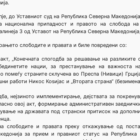
ија.
је, до Уставниот суд на Република Северна Македонија
а национална припадност и правото на слобода на 
 алинеја 3 од Уставот на Република Северна Македониј
рањето слободите и правата и биле повредени со:
акт, „Конечната спогодба за решавање на разликите 
бединетите нации, за престанување на важноста 
 помеѓу страните склучена во Преспа (Нивици) Грција н
ни работи Никос Коsијас и „Втората страна“ (безимен
дба, нејзиното имплементирање, дејствата за покрену
ласно овој акт, формирање административен заедничк
асување на државата под странски притисок на допол
нца.
на слободите и правата преку откажување од пост
кедонија за прием и правниот статус на Република 