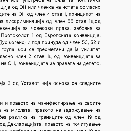
ани или употреба на сила за политичка
кција од ОН или членка на истата согласно
ите на ОН од член 4 став 1, принципот на
з дискриминација од член 55 став 1ц.од
венција за човекови права, забрана за
 Протоколот 1 од Европската конвенција,
с когенс) и под принуда од член 53, 52 и
група, кои се пресметани да ја уништат
ласно член 2 став 1ц од Конвенцијата за
на ОН, Конвенцијата за правата на детето,
еја 3 од Уставот чија основа се следните
ги и правото на манифестирање на своите
а на мислата, правото на задржување на
ез разлика на границите од член 19 од
 од Декларацијата, правото на почитување