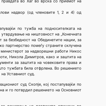
правдата во Хаг во врска со приемот на
лови надвор (од членовите 1, 2 и 4) од
тапувајќи по тужба на подносителката на
 утврдување на ништовност на „Конечната
т за безбедност на Обединетите нации, за
ко партнерство помеѓу страните склучена
од министерот за надворешни работи Никос
боти, Никола Димитров, како и заштита на
ументи за заштита на човековите права и
 што тужбата била отфрлена. Во решението
 на Уставниот суд.
циониот суд Скопје, кој постапувајќи по
ана и го потврдил решението на Основниот
.