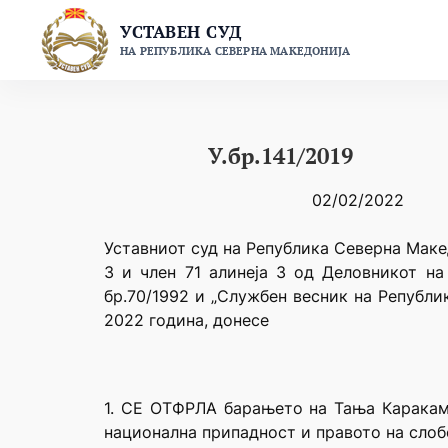
Skip
УСТАВЕН СУД
to
НА РЕПУБЛИКА СЕВЕРНА МАКЕДОНИЈА
content
У.бр.141/2019
02/02/2022
Уставниот суд на Република Северна Макед
3 и член 71 алинеја 3 од Деловникот на
бр.70/1992 и „Службен весник на Републи
2022 година, донесе
1. СЕ ОТФРЛА барањето на Тања Караками
национална припадност и правото на слобо