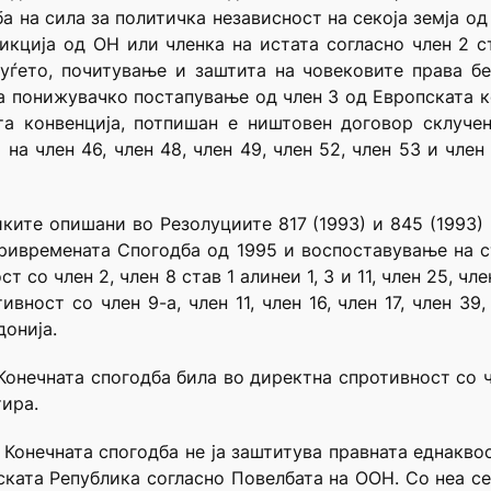
а на сила за политичка независност на секоја земја од 
кција од ОН или членка на истата согласно член 2 ст
уѓето, почитување и заштита на човековите права бе
на понижувачко постапување од член 3 од Европската ко
та конвенција, потпишан е ништовен договор склуче
на член 46, член 48, член 49, член 52, член 53 и член
ките опишани во Резолуциите 817 (1993) и 845 (1993)
привремената Спогодба од 1995 и воспоставување на с
со член 2, член 8 став 1 алинеи 1, 3 и 11, член 25, чле
вност со член 9-а, член 11, член 16, член 17, член 39,
онија.
онечната спогодба била во директна спротивност со чле
тира.
а Конечната спогодба не ја заштитува правната еднакво
ската Република согласно Повелбата на ООН. Со неа се