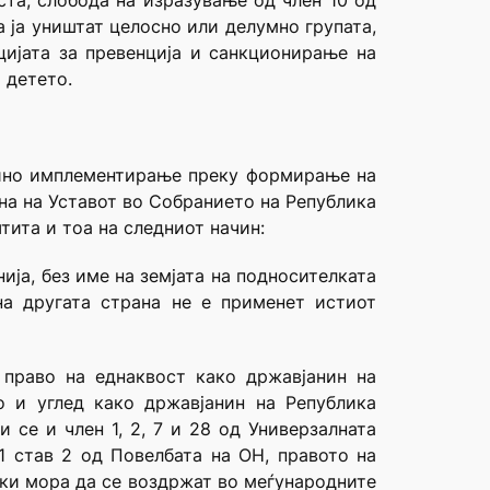
ста, слобода на изразување од член 10 од
 ја уништат целосно или делумно групата,
цијата за превенција и санкционирање на
 детето.
ино имплементирање преку формирање на
на на Уставот во Собранието на Република
штита и тоа на следниот начин:
ија, без име на земјата на подносителката
 на другата страна не е применет истиот
 право на еднаквост како државјанин на
о и углед како државјанин на Република
и се и член 1, 2, 7 и 28 од Универзалната
1 став 2 од Повелбата на ОН, правото на
енки мора да се воздржат во меѓународните