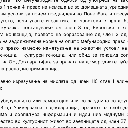
уваат во меѓународните односи од употреба на зак
ав 1 точка 4, право на немешање во домашната јурисди
акви услови за прием предвидени во Повелбата и пресуд
уѓето, почитување и заштита на човековите права бе
ижувачко постапување од член 3 од Европската кон
а конвенција, правото на образование од член 2 од
 на задолжителна норма на општо меѓународно право (ју
но право намерно наметување на животни услови на 
еноцид – културен геноцид, или обид за геноцид сог
на ОН, Декларацијата за правата на домородните луѓе 
на расна дискриминација.
авно изразување на мислата од член 110 став 1 алин
:
, убедувањето или самостојно или во заедница со дру
8 од Универзалната декларација, правото на слобод
ма и соопштува информации и идеи низ медиуми б
чество во културниот живот во заедницата од член 27