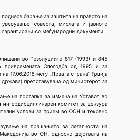
 поднесе барање за заштита на правото на
уверување, совеста, мислата и јавното
а, гарантирани со меѓународни документи.
опишани во Резолуциите 817 (1993) и 845
на привремената Спогодба од 1995 и за
а 17.06.2018 меѓу „Првата страна“ Грција
а држава) претставувана од министерот за
вање на постапка за измена на Уставот во
и интердисциплинарен комитет за цензура
нителни услови за прием во ООН и тековно
авување на прашањето за легалноста на
Македонија во ОН, односно дејствата на