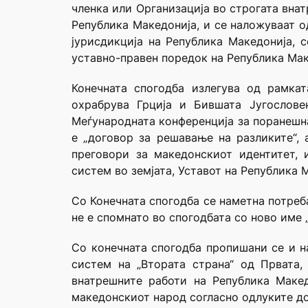
членка или Организација во строгата внат
Република Македонија, и се наложуваат о
јурисдикција на Република Македонија, 
уставно-правен поредок на Република Мак
Конечната спогодба излегува од рамкат
охрабрува Грција и Бившата Југослове
Меѓународната конференција за поранешна
е „договор за решавање на разликите“,
преговори за македонскиот идентитет, и
систем во земјата, Уставот на Република 
Со Конечната спогодба се наметна потреб
не е спомнато во спогодбата со ново име
Со конечната спогодба пропишани се и н
систем на „Втората страна“ од Првата
внатрешните работи на Република Маке
македонскиот народ согласно одлуките д