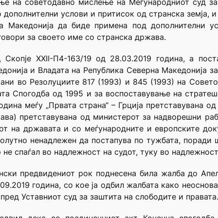
ње на советодавно мислење на Меѓународниот суд за 
 дополнителни услови и притисок од странска земја, и
ка Македонија да биде примена под дополнителни ус
говори за своето име со странска држава.
Скопје XXII-П4-163/19 од 28.03.2019 година, а пос
донија и Владата на Република Северна Македонија за
ни во Резолуциите 817 (1993) и 845 (1993) на Совето
та Спогодба од 1995 и за воспоставување на стратеш
 година меѓу „Првата страна“ – Грција претставувана 
жава) претставувана од министерот за надворешни ра
вот на државата и со меѓународните и европските док
солутно ненадлежен да постапува по тужбата, поради
не спаѓал во надлежност на судот, туку во надлежност
нски предвидениот рок поднесена била жалба до Апела
09.2019 година, со кое ја одбил жалбата како неоснов
а пред Уставниот суд за заштита на слободите и правата