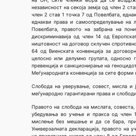
на ОН, сите членки мора да се воздрж
независност на секоја земја од член 2 ст
член 2 став 1 точка 7 од Повелбата, едн
еднакви права и самоопределување на л
Повелбата, правото на забрана на пон
дискриминавија од член 14 од Европскат
ништовност на договор склучен спротивно
64 од Виенската конвенција за договор
целосно или делумно групата, односно г
превенција и санкционирање на геноцидот 
Меѓународната конвенција за сите форми 
Слобода на уверување, совест, мисла и ј
меѓународно гарантирани права и слободи
Правото на слобода на мислата, совеста
убедувања во учење и пракса од член 1
мислење без мешање и да се бара, при
Универзалната декларација, правото на у