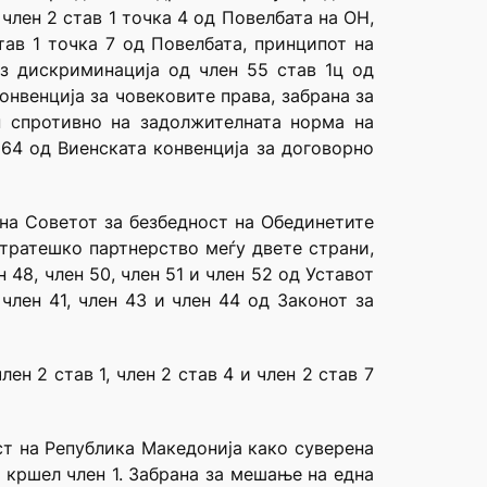
член 2 став 1 точка 4 од Повелбата на ОН,
ав 1 точка 7 од Повелбата, принципот на
з дискриминација од член 55 став 1ц од
нвенција за човековите права, забрана за
н спротивно на задолжителната норма на
 64 од Виенската конвенција за договорно
 на Советот за безбедност на Обединетите
тратешко партнерство меѓу двете страни,
н 48, член 50, член 51 и член 52 од Уставот
 член 41, член 43 и член 44 од Законот за
н 2 став 1, член 2 став 4 и член 2 став 7
ст на Република Македонија како суверена
 кршел член 1. Забрана за мешање на една