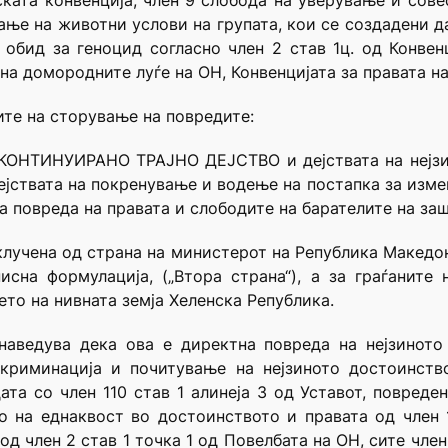
ката конвенција, член 9 слобода на уверување и сове
ање на животни услови на групата, кои се создадени да
 обид за геноцид согласно член 2 став 1ц. од Конвен
 на домородните луѓе на ОН, Конвенцијата за правата на
те на сторување на повредите:
о КОНТИНУИРАНО ТРАЈНО ДЕЈСТВО и дејствата на нејз
јствата на покренување и водење на постапка за изме
на повреда на правата и слободите на барателите на за
клучена од страна на министерот на Република Македон
сна формулација, („Втора страна“), а за граѓаните
то на нивната земја Хеленска Република.
наведува дека ова е директна повреда на нејзиното
искриминација и почитување на нејзиното достоинств
та со член 110 став 1 алинеја 3 од Уставот, повреден
то на еднаквост во достоинството и правата од член 
од член 2 став 1 точка 1 од Повелбата на ОН, сите чл