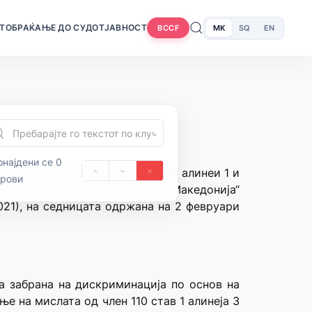
Т
ОБРАЌАЊЕ ДО СУДОТ
ЈАВНОСТ
MK
SQ
EN
BCCF
најдени се 0
ка Северна Македонија, член 28 алинеи 1 и
орови
Службен весник на Република Македонија“
021), на седницата одржана на 2 февруари
а забрана на дискриминација по основ на
е на мислата од член 110 став 1 алинеја 3