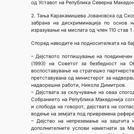
од Уставот на Република Северна Македон
2. Тања Каракамишева Јовановска од Скоп
забрана на дискриминација по основ н
изразување на мислата од член 110 став 1
Според наводите на подносителката на ба
– Дејството потпишување на поединечен 
(1993) на Советот за безбедност на О
воспоставување на стратешко партнерство
претставувана од министерот за надвореш
надворешни работи, Никола Димитров.
– Дејствата за склучување на оваа спого
Собранието на Република Македонија сог
и слобода на говорот, дејствата на согл
водење на земјата под привремена рефере
– Дејство на непреземање на заштита 
дополнителните услови наметнати за Ма