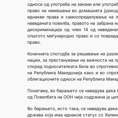
односи од употреба на закани или употреб
право на немешање во домашната јурисди
еднакви права и самоопределување на л
наведената повелба, правото на забрана 
дискриминација од член 14 од наведена
општото меѓународно право и со повреда 
право.
Конечната спогодба за решавање на разли
нации, за престанување на важноста на 
според подносителката била во спротивност 
на Република Македонија како и во спроти
облигационите односи на Република Макед
Понатаму, во барањето се наведува дека К
од Повелбата на ООН чија содржина ја ци
Во барањето, исто така, се наведува дек
држава која има еднаков статус со Хелен