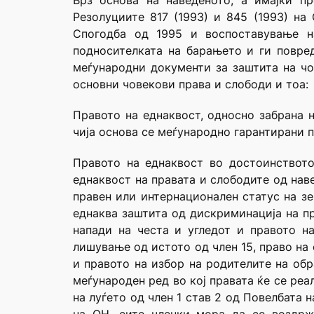
Врз основа на наведеното, а имајќи п
Резолуциите 817 (1993) и 845 (1993) на
Спогодба од 1995 и воспоставување на
подносителката на барањето и ги повред
меѓународни документи за заштита на чо
основни човекови права и слободи и тоа:
Правото на еднаквост, односно забрана н
чија основа се меѓународно гарантирани п
Правото на еднаквост во достоинството
еднаквост на правата и слободите од наве
правен или интернационален статус на зе
еднаква заштита од дискриминација на пр
напади на честа и угледот и правото н
лишување од истото од член 15, право на
и правото на избор на родителите на обр
меѓународен ред во кој правата ќе се ре
на луѓето од член 1 став 2 од Повелбата 