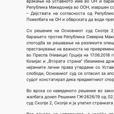
враќање на уставното име во ОН и бара
Република Македонија во ООН, извршен со
– Дејствата на согласноста од Републи
Повелбата на ОН и обврската да води пре
Со решение на Основниот суд Скопје 2, 
барањето против Република Северна Маке
спогодба за решавање на разликите опиша
престанување на важноста на привремена
во Преспа (Нивици) Грција на 17.06.2018
Коsијас и „Втората страна“ (безимена др
нејзините лични права утврдени со Уста
слободи, Основниот суд се огласил за ап
судот констатирал дека предметниот спор 
Во врска со наведеното решение во зако
жалбата донел Решение ГЖ-2626/19 од 02.
суд Скопје 2, Скопје и ја упатил странкат