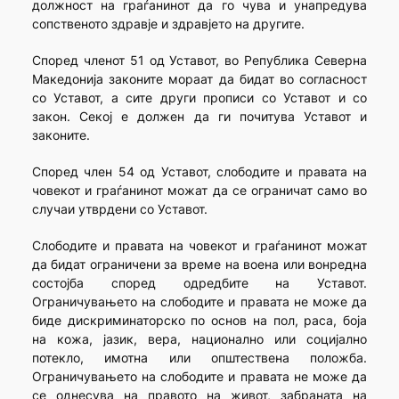
должност на граѓанинот да го чува и унапредува
сопственото здравје и здравјето на другите.
Според членот 51 од Уставот, во Република Северна
Македонија законите мораат да бидат во согласност
со Уставот, а сите други прописи со Уставот и со
закон. Секој е должен да ги почитува Уставот и
законите.
Според член 54 од Уставот, слободите и правата на
човекот и граѓанинот можат да се ограничат само во
случаи утврдени со Уставот.
Слободите и правата на човекот и граѓанинот можат
да бидат ограничени за време на воена или вонредна
состојба според одредбите на Уставот.
Ограничувањето на слободите и правата не може да
биде дискриминаторско по основ на пол, раса, боја
на кожа, јазик, вера, национално или социјално
потекло, имотна или општествена положба.
Ограничувањето на слободите и правата не може да
се однесува на правото на живот, забраната на