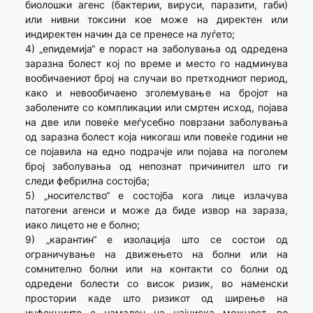
биолошки агенс (бактерии, вируси, паразити, габи)
или нивни токсини кое може на директен или
индиректен начин да се пренесе на луѓето;
4) „епидемија“ е пораст на заболувања од одредена
заразна болест кој по време и место го надминува
вообичаениот број на случаи во претходниот период,
како и невообичаено зголемување на бројот на
заболените со компликации или смртен исход, појава
на две или повеќе меѓусебно поврзани заболувања
од заразна болест која никогаш или повеќе години не
се појавила на едно подрачје или појава на поголем
број заболувања од непознат причинител што ги
следи фебрилна состојба;
5) „носителство“ е состојба кога лице излачува
патогени агенси и може да биде извор на зараза,
иако лицето не е болно;
9) „карантин“ е изолација што се состои од
ограничување на движењето на болни или на
сомнително болни или на контакти со болни од
одредени болести со висок ризик, во наменски
простории каде што ризикот од ширење на
инфекциите е намален на најниска можност, во