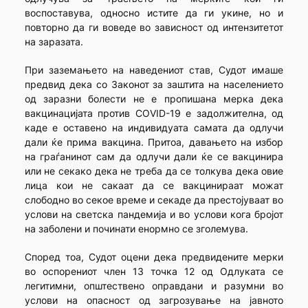
воспоставува, односно истите да ги укине, но и
повторно да ги воведе во зависност од интензитетот
на заразата.
При заземањето на наведениот став, Судот имаше
предвид дека со Законот за заштита на населението
од заразни болести не е пропишана мерка дека
вакцинацијата против COVID-19 e задолжителна, од
каде е оставено на индивидуата самата да одлучи
дали ќе прима вакцина. Притоа, давањето на избор
на граѓанинот сам да одлучи дали ќе се вакцинира
или не секако дека не треба да се толкува дека овие
лица кои не сакаат да се вакцинираат можат
слободно во секое време и секаде да престојуваат во
услови на светска пандемија и во услови кога бројот
на заболени и починати енормно се зголемува.
Според тоа, Судот оцени дека предвидените мерки
во оспорениот член 13 точка 12 од Одлуката се
легитимни, општествено оправдани и разумни во
услови на опасност од загрозување на јавното