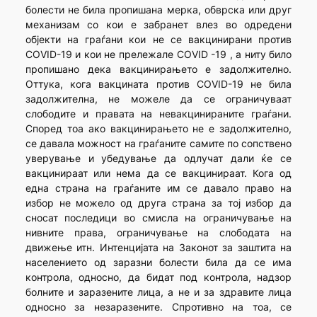
болести не била пропишана мерка, обврска или друг
механизам со кои е забранет влез во одредени
објекти на граѓани кои не се вакцинирани против
COVID-19 и кои не прележале COVID -19 , а ниту било
пропишано дека вакцинирањето е задолжително.
Оттука, кога вакцината против COVID-19 не била
задолжителна, не можеле да се ограничуваат
слободите и правата на невакцинираните граѓани.
Според тоа ако вакцинирањето не е задолжително,
се давала можност на граѓаните самите по сопствено
уверување и убедување да одлучат дали ќе се
вакцинираат или нема да се вакцинираат. Кога од
една страна на граѓаните им се давало право на
избор не можело од друга страна за тој избор да
сносат последици во смисла на ограничување на
нивните права, ограничување на слободата на
движење итн. Интенцијата на Законот за заштита на
населението од заразни болести била да се има
контрола, односно, да бидат под контрола, надзор
болните и заразените лица, а не и за здравите лица
односно за незаразените. Спротивно на тоа, се