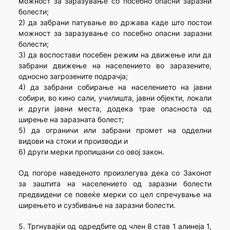
можност за заразување со посебно опасни заразни
болести;
2) да забрани патување во држава каде што постои
можност за заразување со посебно опасни заразни
болести;
3) да воспостави посебен режим на движење или да
забрани движење на населението во заразените,
односно загрозените подрачја;
4) да забрани собирање на населението на јавни
собири, во кино сали, училишта, јавни објекти, локали
и други јавни места, додека трае опасноста од
ширење на заразната болест;
5) да ограничи или забрани промет на одделни
видови на стоки и производи и
6) други мерки пропишани со овој закон.
Од погоре наведеното произлегува дека со Законот
за заштита на населението од заразни болести
предвидени се повеќе мерки со цел спречување на
ширењето и сузбивање на заразни болести.
5. Тргнувајќи од одредбите од член 8 став 1 алинеја 1,