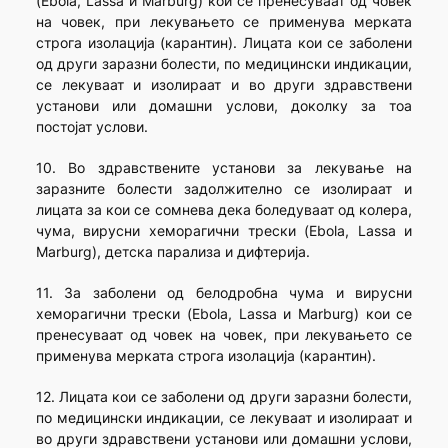
(Ebola, Lassa и Marburg) кои се пренесуваат од човек
на човек, при лекувањето се применува мерката
строга изолација (карантин). Лицата кои се заболени
од други заразни болести, по медицински индикации,
се лекуваат и изолираат и во други здравствени
установи или домашни услови, доколку за тоа
постојат услови.
10. Во здравствените установи за лекување на
заразните болести задолжително се изолираат и
лицата за кои се сомнева дека боледуваат од колера,
чума, вирусни хеморагични трески (Ebola, Lassa и
Marburg), детска парализа и дифтерија.
11. За заболени од белодробна чума и вирусни
хеморагични трески (Ebola, Lassa и Marburg) кои се
пренесуваат од човек на човек, при лекувањето се
применува мерката строга изолација (карантин).
12. Лицата кои се заболени од други заразни болести,
по медицински индикации, се лекуваат и изолираат и
во други здравствени установи или домашни услови,