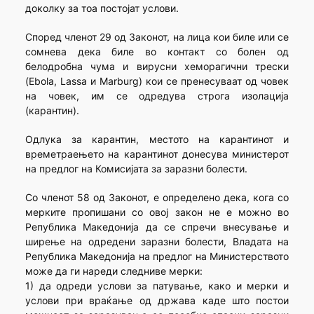
доколку за тоа постојат услови.
Според членот 29 од Законот, на лица кои биле или се
сомнева дека биле во контакт со болен од
белодробна чума и вирусни хеморагични трески
(Ebola, Lassa и Marburg) кои се пренесуваат од човек
на човек, им се одредува строга изолација
(карантин).
Одлука за карантин, местото на карантинот и
времетраењето на карантинот донесува министерот
на предлог на Комисијата за заразни болести.
Со членот 58 од Законот, е определено дека, кога со
мерките пропишани со овој закон не е можно во
Република Македонија да се спречи внесување и
ширење на одредени заразни болести, Владата на
Република Македонија на предлог на Министерството
може да ги нареди следниве мерки:
1) да одреди услови за патување, како и мерки и
услови при враќање од држава каде што постои