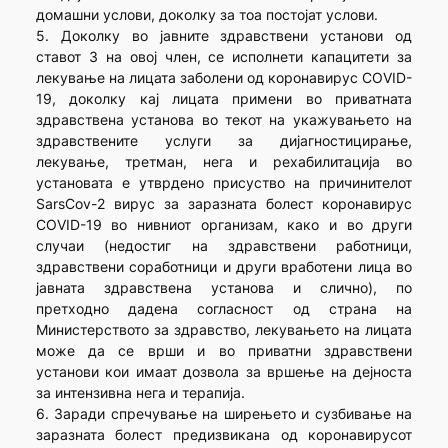
домашни услови, доколку за тоа постојат услови.
5. Доколку во јавните здравствени установи од
ставот 3 на овој член, се исполнети капацитети за
лекување на лицата заболени од коронавирус COVID-
19, доколку кај лицата примени во приватната
здравствена установа во текот на укажувањето на
здравствените услуги за дијагностицирање,
лекување, третман, нега и рехабилитација во
установата е утврдено присуство на причинителот
SarsCov-2 вирус за заразната болест коронавирус
COVID-19 во нивниот организам, како и во други
случаи (недостиг на здравствени работници,
здравствени соработници и други вработени лица во
јавната здравствена установа и слично), по
претходно дадена согласност од страна на
Министерството за здравство, лекувањето на лицата
може да се врши и во приватни здравствени
установи кои имаат дозвола за вршење на дејноста
за интензивна нега и терапија.
6. Заради спречување на ширењето и сузбивање на
заразната болест предизвикана од коронавирусот