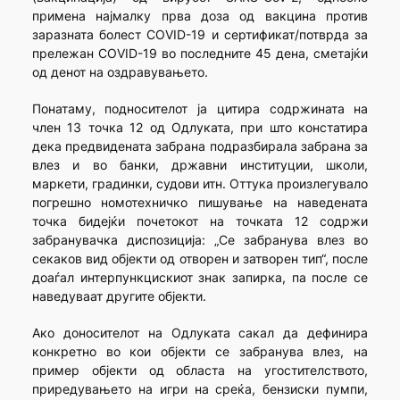
примена најмалку прва доза од вакцина против
заразната болест COVID-19 и сертификат/потврда за
прележан COVID-19 во последните 45 дена, сметајќи
од денот на оздравувањето.
Понатаму, подносителот ја цитира содржината на
член 13 точка 12 од Одлуката, при што констатира
дека предвидената забрана подразбирала забрана за
влез и во банки, државни институции, школи,
маркети, градинки, судови итн. Оттука произлегувало
погрешно номотехничко пишување на наведената
точка бидејќи почетокот на точката 12 содржи
забранувачка диспозиција: „Се забранува влез во
секаков вид објекти од отворен и затворен тип“, после
доаѓал интерпункцискиот знак запирка, па после се
наведуваат другите објекти.
Ако доносителот на Одлуката сакал да дефинира
конкретно во кои објекти се забранува влез, на
пример објекти од областа на угостителството,
приредувањето на игри на среќа, бензиски пумпи,