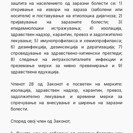
заштита на населението од заразни болести се: 1)
откривање на извори на зараза (заболени или
носители) и поставување на етиолошка дијагноза; 2)
пријавување на заразните болести; 3)
епидемиолошки истражувања; 4) изолација,
здравствен надзор, карантин, превoз и задолжително
лекување; 5) имунопрофилакса и хемиопрофилакса;
6) дезинфекција, дезинсекција и дератизација; 7)
спроведување на здравствено-хигиенски прегледи;
8) следење на интрахоспиталните инфекции и
преземање мерки за нивно превенирање и 9)
здравствена едукација.
Членот 28 од Законот е посветен на мерките:
изолација, здравствен надзор, карантин, превoз,
задолжително лекување и времени мерки за
спречување на внесување и ширење на заразни
болести.
Според овој член од Законот,