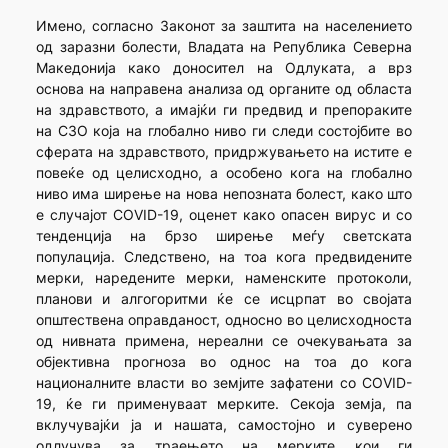
Имено, согласно Законот за заштита на населението
од заразни болести, Владата на Република Северна
Македонија како доносител на Одлуката, а врз
основа на направена анализа од органите од областа
на здравството, а имајќи ги предвид и препораките
на СЗО која на глобално ниво ги следи состојбите во
сферата на здравството, придржувањето на истите е
повеќе од целисходно, а особено кога на глобално
ниво има ширење на нова непозната болест, како што
е случајот COVID-19, оценет како опасен вирус и со
тенденција на брзо ширење меѓу светската
популација. Следствено, на тоа кога предвидените
мерки, наредените мерки, наменските протоколи,
планови и алгогоритми ќе се исцрпат во својата
општествена оправданост, односно во целисходноста
од нивната примена, нереални се очекувањата за
објективна прогноза во однос на тоа до кога
националните власти во земјите зафатени со COVID-
19, ќе ги применуваат мерките. Секоја земја, па
вклучувајќи ја и нашата, самостојно и суверено
одлучува за траењето на мерките кои ги