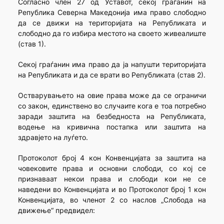
Согласно член 27 од Уставот, секој граѓанин на
Република Северна Македонија има право слободно
да се движи на територијата на Републиката и
слободно да го избира местото на своето живеалиште
(став 1).
Секој граѓанин има право да ја напушти територијата
на Републиката и да се врати во Републиката (став 2).
Остварувањето на овие права може да се ограничи
со закон, единствено во случаите кога е тоа потребно
заради заштита на безбедноста на Републиката,
водење на кривична постапка или заштита на
здравјето на луѓето.
Протоколот број 4 кон Конвенцијата за заштита на
човековите права и основни слободи, со кој се
признаваат некои права и слободи кои не се
наведени во Конвенцијата и во Протоколот број 1 кон
Конвенцијата, во членот 2 со наслов „Слобода на
движење“ предвидел: