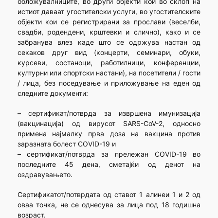
обложувалниците, во други објекти кои во склоп на
истиот даваат угостителски услуги, во угостителските
објекти кои се регистрирани за прослави (веселби,
свадби, родендени, крштевки и слично), како и се
забранува влез каде што се одржува настан од
секаков друг вид (концерти, семинари, обуки,
курсеви, состаноци, работилници, конференции,
културни или спортски настани), на посетители / гости
/ лица, без поседување и приложување на еден од
следните документи:
– сертификат/потврда за извршена имунизација
(вакцинација) од вирусот SARS-CoV-2, односно
примена најмалку прва доза на вакцина против
заразната болест COVID-19 и
– сертификат/потврда за прележан COVID-19 во
последните 45 дена, сметајќи од денот на
оздравувањето.
Сертификатот/потврдата од ставот 1 алинеи 1 и 2 од
оваа точка, не се однесува за лица под 18 годишна
возраст.