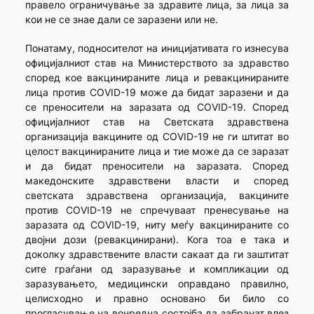
правело ограничување за здравите лица, за лица за
кои не се знае дали се заразени или не.
Понатаму, подносителот на иницијативата го изнесува
официјалниот став на Министерството за здравство
според кое вакцинираните лица и ревакцинираните
лица против COVID-19 може да бидат заразени и да
се преносители на заразата од COVID-19. Според
официјалниот став на Светската здравствена
организација вакцините од COVID-19 не ги штитат во
целост вакцинираните лица и тие може да се заразат
и да бидат преносители на заразата. Според
македонските здравствени власти и според
светската здравствена организација, вакцините
против COVID-19 не спречуваат пренесување на
заразата од COVID-19, ниту меѓу вакцинираните со
двојни дози (ревакцинирани). Кога тоа е така и
доколку здравствените власти сакаат да ги заштитат
сите граѓани од заразување и компликации од
заразувањето, медицински оправдано правилно,
целисходно и правно основано би било со
прогласување на вонредна состојба да забранат влез