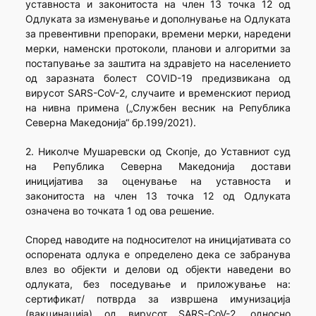
уставноста и законитоста на член 13 точка 12 од
Одлуката за изменување и дополнување на Одлуката
за превентивни препораки, времени мерки, наредени
мерки, наменски протоколи, планови и алгоритми за
постапување за заштита на здравјето на населението
од заразната болест COVID-19 предизвикана од
вирусот SARS-CoV-2, случаите и временскиот период
на нивна примена („Службен весник на Република
Северна Македонија“ бр.199/2021).
2. Николче Мушаревски од Скопје, до Уставниот суд
на Република Северна Македонија достави
иницијатива за оценување на уставноста и
законитоста на член 13 точка 12 од Одлуката
означена во точката 1 од ова решение.
Според наводите на подносителот на иницијативата со
оспорената одлука е определено дека се забранува
влез во објекти и делови од објекти наведени во
одлуката, без поседување и приложување на:
сертификат/ потврда за извршена имунизација
(вакцинација) од вирусот SARS-CoV-2, односно