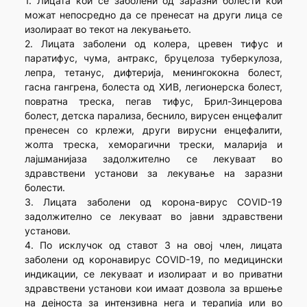
1. Лицата кои се заболени од заразни болести кои
можат непосредно да се пренесат на други лица се
изолираат во текот на лекувањето.
2. Лицата заболени од колера, цревен тифус и
паратифус, чума, антракс, бруцелоза туберкулоза,
лепра, тетанус, дифтерија, менингококна болест,
гасна гангрена, болеста од ХИВ, легионерска болест,
повратна треска, пегав тифус, Брил-Зинцерова
болест, детска парализа, беснило, вирусен енцефалит
пренесен со крлежи, други вирусни енцефалити,
жолта треска, хеморагични трески, маларија и
лајшманијаза задолжително се лекуваат во
здравствени установи за лекување на заразни
болести.
3. Лицата заболени од корона-вирус COVID-19
задолжително се лекуваат во јавни здравствени
установи.
4. По исклучок од ставот 3 на овој член, лицата
заболени од коронавирус COVID-19, по медицински
индикации, се лекуваат и изолираат и во приватни
здравствени установи кои имаат дозвола за вршење
на дејноста за интензивна нега и терапија или во