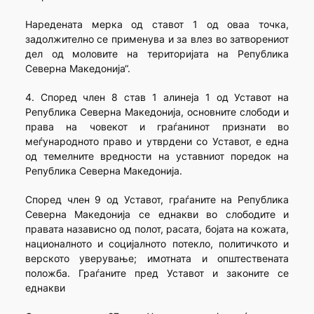
Наредената мерка од ставот 1 од оваа точка,
задолжително се применува и за влез во затворениот
дел од моловите на територијата на Република
Северна Македонија“.
4. Според член 8 став 1 алинеја 1 од Уставот на
Република Северна Македонија, основните слободи и
права на човекот и граѓанинот признати во
меѓународното право и утврдени со Уставот, е една
од темелните вредности на уставниот поредок на
Република Северна Македонија.
Според член 9 од Уставот, граѓаните на Република
Северна Македонија се еднакви во слободите и
правата назависно од полот, расата, бојата на кожата,
националното и социјалното потекло, политичкото и
верското уверување; имотната и општествената
положба. Граѓаните пред Уставот и законите се
еднакви