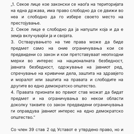
„1. Секое лице кое законски се наоѓа на територијата
на една држава, има право слободно да се движи во
неа и слободно да го избере своето место на
престојување.
2. Секое лице е слободно да ја напушти која и да е
земја вклучувајќи ја и својата.
3. Остварувањето на тие права може да биде
предмет само на оние ограничувања кои се
предвидени со закон и кои претставуваат неопходни
мерки во интерес на националната безбедност,
јавната безбедност, одржување на јавниот ред,
спречување на кривични дела, заштита на здравјето
и моралот или заштита на правата и слободите на
другите во едно демократско општество.
4. Правата признати во првиот став можат да бидат
предмет и на ограничувања во некои области
доколку таквите со закон предвидени ограничувања
ги оправдува јавниот интерес на едно демократско
општество.“
Со член 39 став 2 од Уставот е утврдено право, но и