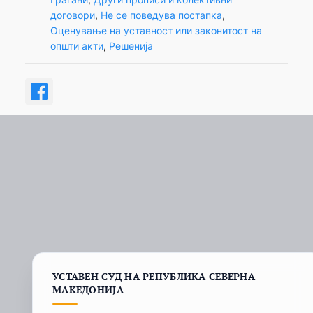
договори
, 
Не се поведува постапка
, 
Оценување на уставност или законитост на
општи акти
, 
Решенија
УСТАВЕН СУД НА РЕПУБЛИКА СЕВЕРНА
МАКЕДОНИЈА