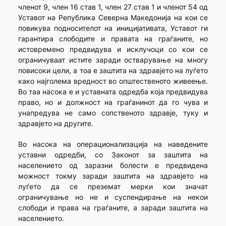
членот 9, член 16 став 1, член 27 став 1 и членот 54 од
Уставот на Република Северна Македонија на кои се
повикува подносителот на иницијативата, Уставот ги
гарантира слободите и правата на граѓаните, но
истовремено предвидува и исклучоци со кои се
ограничуваат истите заради остварување на многу
повисоки цели, а тоа е заштита на здравјето на луѓето
како најголема вредност во општественото живеење.
Во таа насока е и уставната одредба која предвидува
право, но и должност на граѓанинот да го чува и
унапредува не само сопственото здравје, туку и
здравјето на другите.
Во насока на операционализација на наведените
уставни одредби, со Законот за заштита на
населението од заразни болести е предвидена
можност токму заради заштита на здравјето на
луѓето да се преземат мерки кои значат
ограничување но не и суспендирање на некои
слободи и права на граѓаните, а заради заштита на
населението.