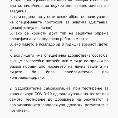
или со лице/лица со кој/кои што заедно живеат во
заедница;
4. при седење во угостителски објект со почитување
на специфичните протоколи за заштита (дистанца,
дезинфекција и слично);
5. ако се користи друг тип на заштитна опрема
специфична за определено работно место;
6. ако лицето е помладо од 6 годишна возраст (дете)
и
7. ако лицето има специфична здравствена состојба,
е лице со посебни потреби или е лице со пречки во
развој поради што носењето на лична заштита на
лицето би било проблематично или
контраиндицирано.
2. Задолжителна самоизолација при тестирање за
коронавирус COVID-19 од закажување на тестот или
самото тестирање до добивање на резултатот, а
самоизолацијата продолжува доколку резултатот е
позитивен;