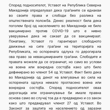
Според подносителот, Уставот на Република Северна
Македонија определувал дека граѓаните се еднакви
во своите права и слободи без разлика на
општествената положба. Денес реалност била дека
поголем број од населението во Македонија не било
вакцинирано против COVID-19 што е нивно
уверување дека не сакаат да се вакцинираат.
Понатаму, Уставот го гарантирал слободното
движење на сите граѓани на територијата на
Републиката, но оспорената одлука го дерогирала
ова право за невакцинираните граѓани. Слободите и
правата можеле да се ограничат, но само во услови
на воена или вонредна состојба како што било
дефинирано во членот 54 од Уставот. Факт било дека
во Македонија од денот на влегување во сила на
оспорената одлука немало прогласено воена или
вонредна состојба. Според подносителот оваа
дерогација или ограничување би имале правна
основа само во случај тоа да е предвидено и со закон
како што предвидувал членот 27 од Уставот. Во
Законот за заштита на населението од заразни