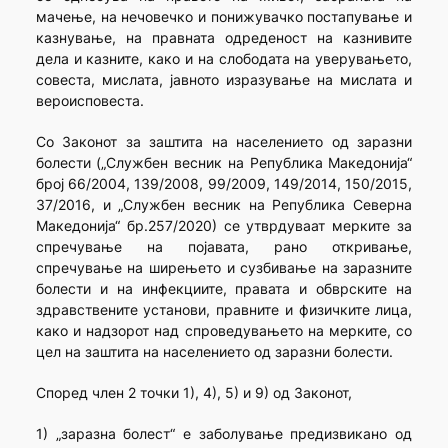
мачење, на нечовечко и понижувачко постапување и
казнување, на правната одреденост на казнивите
дела и казните, како и на слободата на уверувањето,
совеста, мислата, јавното изразување на мислата и
вероисповеста.
Со Законот за заштита на населението од заразни
болести („Службен весник на Република Македонија“
број 66/2004, 139/2008, 99/2009, 149/2014, 150/2015,
37/2016, и „Службен весник на Република Северна
Македонија“ бр.257/2020) се утврдуваат мерките за
спречување на појавата, рано откривање,
спречување на ширењето и сузбивање на заразните
болести и на инфекциите, правата и обврските на
здравствените установи, правните и физичките лица,
како и надзорот над спроведувањето на мерките, со
цел на заштита на населението од заразни болести.
Според член 2 точки 1), 4), 5) и 9) од Законот,
1) „заразна болест“ е заболување предизвикано од