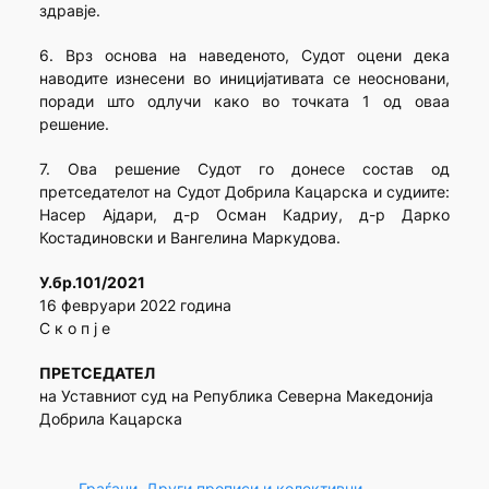
здравје.
6. Врз основа на наведеното, Судот оцени дека
наводите изнесени во иницијативата се неосновани,
поради што одлучи како во точката 1 од оваа
решение.
7. Ова решение Судот го донесе состав од
претседателот на Судот Добрила Кацарска и судиите:
Насер Ајдари, д-р Осман Кадриу, д-р Дарко
Костадиновски и Вангелина Маркудова.
У.бр.101/2021
16 февруари 2022 година
С к о п ј е
ПРЕТСЕДАТЕЛ
на Уставниот суд на Република Северна Македонија
Добрила Кацарска
Граѓани
, 
Други прописи и колективни