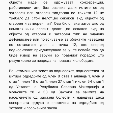
објекти каде се одржуваат конференции,
работилници итн, без разлика дали истите се од
затворен или отворен тип,тогаш во точката 12 не
требало да стои делот:„во секаков вид објекти од
отворен и затворен тип“. Ова било така затоа што од
номотехнички аспект делот „во секаков вид на
објекти од отворен и затворен тип“ не значело
дефинирање или појаснување за објектите наведени
во останатиот дел на точка 12, што според
подносителот придонесувало за уште повеќе таа да
биде извор на забуни во правниот поредок што
резултирало со повреда на правата и слободите.
Во натамошниот текст на поднесокот, подносителот ги
цитира одредбите од член 8 став 1 алинеја 1, член 9
став 1, член 16 став 1, член 27 став 1 и член 54 став 1
од Уставот на Република Северна Македонија и
членовите 28 и 33 од Законот за заштита на
населението од заразни болести и наведува дека
оспорената одлука е спротивна на одредбите од
Уставот и посочениот закон.