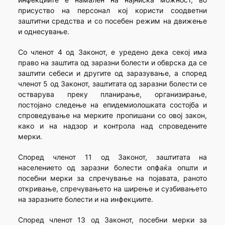
присуство на персонал кој користи соодветни
заштитни средства и со посебен режим на движење
и однесување.
Со членот 4 од Законот, е уредено дека секој има
право на заштита од заразни болести и обврска да се
заштити себеси и другите од заразување, а според
членот 5 од Законот, заштитата од заразни болести се
остварува преку планирање, организирање,
постојано следење на епидемиолошката состојба и
спроведување на мерките пропишани со овој закон,
како и на надзор и контрола над спроведените
мерки.
Според членот 11 од Законот, заштитата на
населението од заразни болести опфаќа општи и
посебни мерки за спречување на појавата, раното
откривање, спречувањето на ширење и сузбивањето
на заразните болести и на инфекциите.
Според членот 13 од Законот, посебни мерки за