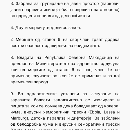
3. Забрана за групирање на јавен простор (паркови,
јавни површини или која било површина на отворено)
во одредени периоди од деноноќието и
4. Други мерки утврдени со закон.
7. Мерките од ставот 6 на овој член траат додека
постои опасност од ширење на епидемијата.
8. Владата на Република Северна Македонија на
предлог на Министерството за здравство одлучува
кои од мерките од ставот 6 на овој член ќе се
применат, случаите во кои ќе се применат и за кој
временски период.
9. Во здравствените установи за лекување на
заразните болести задолжително се изолираат и
лицата за кои се сомнева дека боледуваат од колера,
чума, вирусни хеморагични трески (Ebola, Lassa и
Marburg), детска парализа и дифтерија. За заболени
од белодробна чума и вирусни хеморагични трески