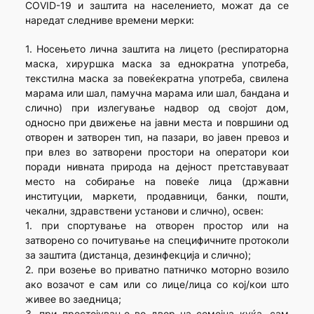
COVID-19 и заштита на населението, можат да се
наредат следниве времени мерки:
1. Носењето лична заштита на лицето (респираторна
маска, хируршка маска за еднократна употреба,
текстилна маска за повеќекратна употреба, свилена
марама или шал, памучна марама или шал, бандана и
слично) при излегување надвор од својот дом,
односно при движење на јавни места и површини од
отворен и затворен тип, на пазари, во јавен превоз и
при влез во затворени простори на оператори кои
поради нивната природа на дејност претставуваат
место на собирање на повеќе лица (државни
институции, маркети, продавници, банки, пошти,
чекални, здравствени установи и слично), освен:
1. при спортување на отворен простор или на
затворено со почитување на специфичните протоколи
за заштита (дистанца, дезинфекција и слично);
2. при возење во приватно патничко моторно возило
ако возачот е сам или со лице/лица со кој/кои што
живее во заедница;
3. при престојување во двор на семејна куќа, сам