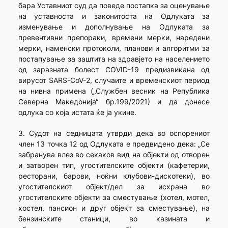
бара Уставниот суд да поведе постапка за оценување
на уставноста и законитоста на Одлуката за
изменување и дополнување на Одлуката за
превентивни препораки, времени мерки, наредени
мерки, наменски протоколи, планови и алгоритми за
постапување за заштита на здравјето на населението
од заразната болест COVID-19 предизвикана од
вирусот SARS-CoV-2, случаите и временскиот период
на нивна примена („Службен весник на Република
Северна Македонија“ бр.199/2021) и да донесе
одлука со која истата ќе ја укине.
3. Судот на седницата утврди дека во оспорениот
член 13 точка 12 од Одлуката е предвидено дека: „Се
забранува влез во секаков вид на објекти од отворен
и затворен тип, угостителските објекти (кафетерии,
ресторани, барови, ноќни клубови-дискотеки), во
угостителскиот објект/дел за исхрана во
угостителските објекти за сместување (хотел, мотел,
хостел, пансион и друг објект за сместување), на
бензинските станици, во казината и