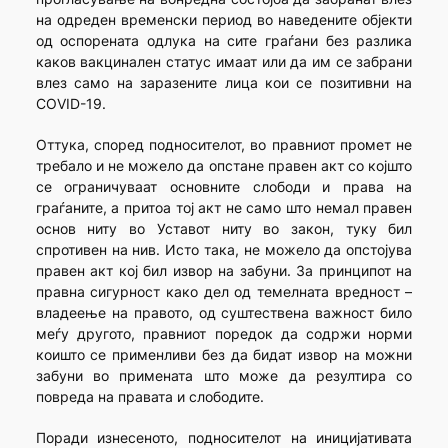
на одреден временски период во наведените објекти
од оспорената одлука на сите граѓани без разлика
каков вакцинален статус имаат или да им се забрани
влез само на заразените лица кои се позитивни на
COVID-19.
Оттука, според подносителот, во правниот промет не
требало и не можело да опстане правен акт со којшто
се ограничуваат основните слободи и права на
граѓаните, а притоа тој акт не само што немал правен
основ ниту во Уставот ниту во закон, туку бил
спротивен на нив. Исто така, не можело да опстојува
правен акт кој бил извор на забуни. За принципот на
правна сигурност како дел од темелната вредност –
владеење на правото, од суштествена важност било
меѓу другото, правниот поредок да содржи норми
коишто се применливи без да бидат извор на можни
забуни во примената што може да резултира со
повреда на правата и слободите.
Поради изнесеното, подносителот на иницијативата