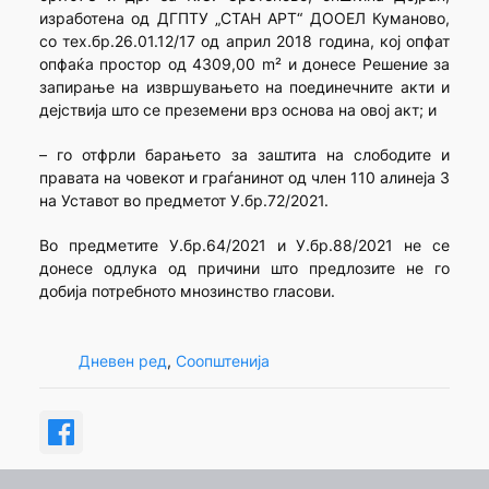
изработена од ДГПТУ „СТАН АРТ“ ДООЕЛ Куманово,
со тех.бр.26.01.12/17 од април 2018 година, кој опфат
опфаќа простор од 4309,00 m² и донесе Решение за
запирање на извршувањето на поединечните акти и
дејствија што се преземени врз основа на овој акт; и
– го отфрли барањето за заштита на слободите и
правата на човекот и граѓанинот од член 110 алинеја 3
на Уставот во предметот У.бр.72/2021.
Во предметите У.бр.64/2021 и У.бр.88/2021 не се
донесе одлука од причини што предлозите не го
добија потребното мнозинство гласови.
Дневен ред
, 
Соопштенија