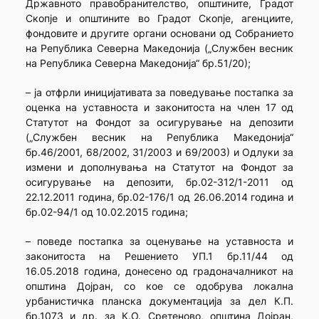
Државното правобранителство, општините, Градот
Скопје и општините во Градот Скопје, агенциите,
фондовите и другите органи основани од Собранието
на Република Северна Македонија („Службен весник
на Република Северна Македонија“ бр.51/20);
– ја отфрли иницијативата за поведување постапка за
оценка на уставноста и законитоста на член 17 од
Статутот на Фондот за осигурување на депозити
(„Службен весник на Република Македонија“
бр.46/2001, 68/2002, 31/2003 и 69/2003) и Одлуки за
измени и дополнувања на Статутот на Фондот за
осигурување на депозити, бр.02-312/1-2011 од
22.12.2011 година, бр.02-176/1 од 26.06.2014 година и
бр.02-94/1 од 10.02.2015 година;
– поведе постапка за оценување на уставноста и
законитоста на Решението УП.1 бр.11/44 од
16.05.2018 година, донесено од градоначалникот на
општина Дојран, со кое се одобрува локална
урбанистичка планска документација за дел К.П.
бр.1073 и др. за К.О. Сретеново, општина Дојран,