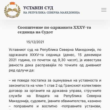
Skip
УСТАВЕН СУД
to
НА РЕПУБЛИКА СЕВЕРНА МАКЕДОНИЈА
content
Соопштение по одржаната XXXV-та
седница на Судот
15/12/2021
Уставниот суд на Република Северна Македонија, по
одржаната XXXV-та седница (денeс, 15 декември
2021 година, со почеток од 9,30 часот), ја известува
јавноста дека расправајќи по точките од дневниот
ред одлучи да:
– не поведе постапка за оценување на уставноста и
законитоста на член 1 став 2 од Гранскиот колективен
договор за органите на државна управа, стручните
служби на Владата на Република Северна
Македонија, судовите, јавните обвинителства, казнено
– поправните и воспитно -поправните установи,