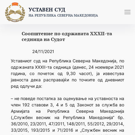
Skip
УСТАВЕН СУД
to
НА РЕПУБЛИКА СЕВЕРНА МАКЕДОНИЈА
content
Соопштение по одржаната XXXII-та
седница на Судот
24/11/2021
Уставниот суд на Република Северна Македонија, по
одржаната XXXII-та седница (денeс, 24 ноември 2021
година, со почеток од 9,30 часот), ја известува
јавноста дека расправајќи по точките од дневниот
ред одлучи да:
– не поведе постапка за оценување на уставноста на
член 192 ставови 3, 4 и 5 од Законот за служба во
Армијата на Република Северна Македонија
(„Службен весник на Република Македонија“ бр.
36/2010, 23/2011, 47/2011, 148/2011, 55/2012, 29/2014,
33/2015, 193/2015 и 71/2016 и „Службен весник на