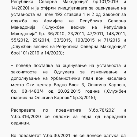
Република Северна Македонија“ бр.101/2019 и
14/2020) и ја отфрли иницијативата за оценување на
уставноста на член 192 ставови 1 и 2 од Законот за
служба во Армијата на Република Северна
Македонија („Службен весник на Република
Македонија“ бр. 36/2010, 23/2011, 47/2011, 148/2011,
55/2012, 29/2014, 33/2015, 193/2015 и 71/2016 и
„Службен весник на Република Северна Македонија“
број 101/2019 и 14/2020);
– поведе постапка за оценување на уставноста и
законитоста на Одлуката за изменување и
дополнување на Урбанистички план вон населено
место Ски центар Водно–Блок 3, Општина Карпош,
бр. 08-1483/4 од 20.02.2015 година („Службен
гласник на Општина Карпош“ бр.3/2015);
Расправата по предметите У.бр.78/2021 и
У.бр.316/2020 се одложи за една од наредните
седници.
Во предметот У.бр.30/2021 не се донесе одлука од