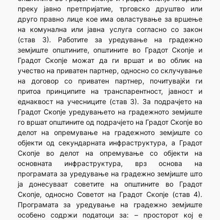
преку јавно претпријатие, трговско друштво или
друго правно лице кое има овластување за вршење
на комунална или јавна услуга согласно со закон
(став 3). Работите за уредување на градежно
земјиште општините, општините во Градот Скопје и
Градот Скопје можат да ги вршат и во облик на
учество на приватен партнер, односно со склучување
на договор со приватен партнер, почитувајќи ги
притоа принципите на транспарентност, јавност и
еднаквост на учесниците (став 3). За подрачјето на
Градот Скопје уредувањето на градежното земјиште
го вршат општините од подрачјето на Градот Скопје во
делот на опремување на градежното земјиште со
објекти од секундарната инфраструктура, а Градот
Скопје во делот на опремување со објекти на
основната инфраструктура, врз основа на
програмата за уредување на градежно земјиште што
ја донесуваат советите на општините во Градот
Скопје, односно Советот на Градот Скопје (став 4).
Програмата за уредување на градежно земјиште
особено содржи податоци за: – просторот кој е