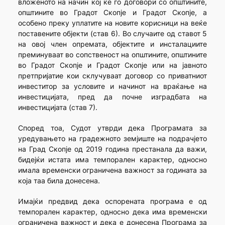
вложеното на начин кој ќе го договори со општините,
општините во Градот Скопје и Градот Скопје, а
особено преку уплатите на новите корисници на веќе
поставените објекти (став 6). Во случаите од ставот 5
на овој член опремата, објектите и инсталациите
преминуваат во сопственост на општините, општините
во Градот Скопје и Градот Скопје или на јавното
претпријатие кои склучуваат договор со приватниот
инвеститор за условите и начинот на враќање на
инвестицијата, пред да почне изградбата на
инвестицијата (став 7).
Според тоа, Судот утврди дека Програмата за
уредувањето на градежното земјиште на подрачјето
на Град Скопје од 2019 година престанала да важи,
бидејќи истата има темпорален карактер, односно
имала временски ограничена важност за годината за
која таа била донесена.
Имајќи предвид дека оспорената програма е од
темпорален карактер, односно дека има временски
ограничена важност и дека е донесена Програма за