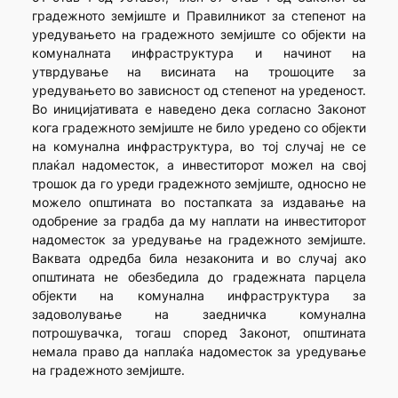
градежното земјиште и Правилникот за степенот на
уредувањето на градежното земјиште со објекти на
комуналната инфраструктура и начинот на
утврдување на висината на трошоците за
уредувањето во зависност од степенот на уреденост.
Во иницијативата е наведено дека согласно Законот
кога градежното земјиште не било уредено со објекти
на комунална инфраструктура, во тој случај не се
плаќал надоместок, а инвеститорот можел на свој
трошок да го уреди градежното земјиште, односно не
можело општината во постапката за издавање на
одобрение за градба да му наплати на инвеститорот
надоместок за уредување на градежното земјиште.
Ваквата одредба била незаконита и во случај ако
општината не обезбедила до градежната парцела
објекти на комунална инфраструктура за
задоволување на заедничка комунална
потрошувачка, тогаш според Законот, општината
немала право да наплаќа надоместок за уредување
на градежното земјиште.