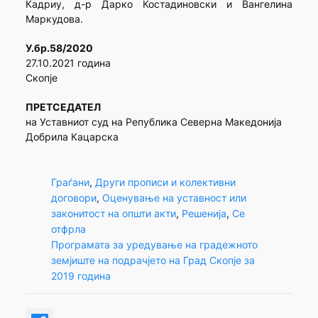
Кадриу, д-р Дарко Костадиновски и Вангелина
Маркудова.
У.бр.58/2020
27.10.2021 година
Скопје
ПРЕТСЕДАТЕЛ
на Уставниот суд на Република Северна Македонија
Добрила Кацарска
Граѓани
, 
Други прописи и колективни
договори
, 
Оценување на уставност или
законитост на општи акти
, 
Решенија
, 
Се
отфрла
Програмата за уредување на градежното
земјиште на подрачјето на Град Скопје за
2019 година