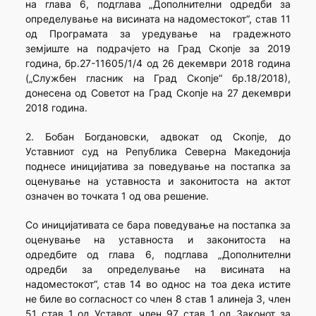
на глава 6, подглава „Дополнителни одредби за
определување на висината на надоместокот“, став 11
од Програмата за уредување на градежното
земјиште на подрачјето на Град Скопје за 2019
година, бр.27-11605/1/4 од 26 декември 2018 година
(„Службен гласник на Град Скопје“ бр.18/2018),
донесена од Советот на Град Скопје на 27 декември
2018 година.
2. Бобан Богдановски, адвокат од Скопје, до
Уставниот суд на Република Северна Македонија
поднесе иницијатива за поведување на постапка за
оценување на уставноста и законитоста на актот
означен во точката 1 од ова решение.
Со иницијативата се бара поведување на постапка за
оценување на уставно­ста и законитоста на
одредбите од глава 6, подглава „Дополнителни
одредби за определување на висината на
надоместокот“, став 14 во однос на тоа дека истите
не биле во согласност со член 8 став 1 алинеја 3, член
51 став 1 од Уставот, член 97 став 1 од Законот за