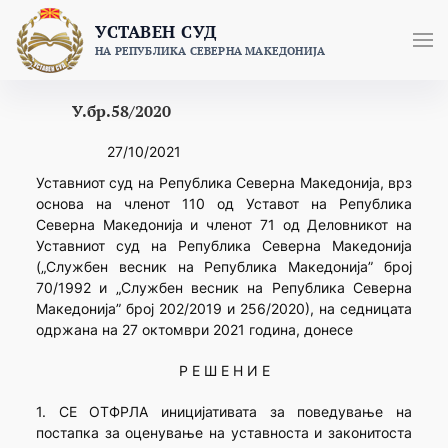
Skip
УСТАВЕН СУД
to
НА РЕПУБЛИКА СЕВЕРНА МАКЕДОНИЈА
content
У.бр.58/2020
27/10/2021
Уставниот суд на Република Северна Македонија, врз
основа на членот 110 од Уставот на Република
Северна Македонија и членот 71 од Деловникот на
Уставниот суд на Република Северна Македонија
(„Службен весник на Република Македонија” број
70/1992 и „Службен весник на Република Северна
Македонија” број 202/2019 и 256/2020), на седницата
одржана на 27 октомври 2021 година, донесе
Р Е Ш Е Н И Е
1. СЕ ОТФРЛА иницијативата за поведување на
постапка за оценување на уставноста и законитоста