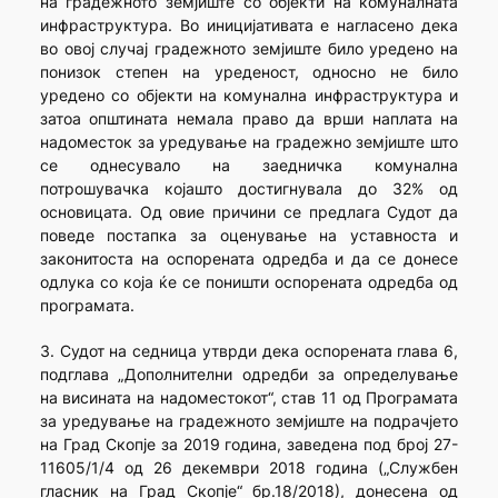
на градежното земјиште со објекти на комуналната
инфраструктура. Во иницијативата е нагласено дека
во овој случај градежното земјиште било уредено на
понизок степен на уреденост, односно не било
уредено со објекти на комунална инфраструктура и
затоа општината немала право да врши наплата на
надоместок за уредување на градежно земјиште што
се однесувало на заедничка комунална
потрошувачка којашто достигнувала до 32% од
основицата. Од овие причини се предлага Судот да
поведе постапка за оценување на уставноста и
законитоста на оспорената одредба и да се донесе
одлука со која ќе се поништи оспорената одредба од
програмата.
3. Судот на седница утврди дека оспорената глава 6,
подглава „Дополнителни одредби за определување
на висината на надоместокот“, став 11 од Програмата
за уредување на градежното земјиште на подрачјето
на Град Скопје за 2019 година, заведена под број 27-
11605/1/4 од 26 декември 2018 година („Службен
гласник на Град Скопје“ бр.18/2018), донесена од