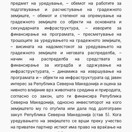
предмет на уредување, – обемот на работите за
подготвување и расчистување на градежното
земјиште, – обемот и степенот на опремување на
градежното земјиште со објекти на основната и
секундарната инфраструктура, – изворите за
финансирање на програмата, – пресметување на
трошоците за уредувањето на градежното земјиште,
– висината на надоместокот за уредувањето на
градежното земјиште и неговата распределба, –
начин на распределба на средствата за
финансирање за изградба и одржување на
инфраструктурата, – динамика на извршување на
програмата и – објекти на инфраструктурата од јавен
интерес за Република Северна Македонија и оцена за
нивното влијание врз животната средина и природата,
согласно со закон, што ги финансира Република
Северна Македонија, односно инвеститорот на кого
земјиштето му го отуѓила или дала под долготраен
закуп Република Северна Македонија (став 5). Кога
уредувањето на земјиштето се врши преку учество
на приватен партнер истиот има право на враќање на