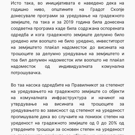
Исто така, во иницијативaта е наведено дека на
годишно ниво, општините на Градот Скопје
донесувале програми за уредување на градежното
земјиште, па така и за 2019 година била донесена
соодветна програма каде била содржана оспорената
одредба и кога градежното земјиште делумно било
уредено или воопшто не било уредено, инвеститорот
на земјиштето плаќал надоместок до висината на
трошоците за делумно уредување на земјиштето и
тоа бил делумен надоместок или воопшто не плаќал
надоместок од индивидуалната комунална
потрошувачка.
Во таа насока одредбите на Правилникот за степенот
на уредувањето на градежното земјиште со објекти
на комуналната инфраструктура и начинот на
утврдување на висината на трошоците за
уредувањето во зависност од степенот на уреденост
пропишувале дека во случаите на понизок степен на
уреденост на градежното земјиште од 0 до 20% од
утврдените трошоци за основен степен на уреденост