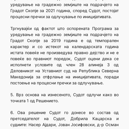
уредување на градежно земјиште на подрачјето на
Градот Скопје за 2021 година, според Судот, постојат
процесни пречки за одлучување по иницијативата.
Тргнувајќи од фактот што оспорената Програма за
уредување на градежно земјиште на подрачјето на
Градот Скопје за 2019 година е од темпорален
карактер и со истекот на календарската година
истата повеќе не произведува правно дејство и не е
повеќе во правниот поредок, Судот оцени дека се
исполнети условите од член 28 алинеја 3 од
Деловникот на Уставниот суд на Република Северна
Македонија за отфрлање на иницијативата, поради
постоење на процесни пречки за одлучување.
5. Врз основа на изнесеното, Судот одлучи како во
точката 1 од Решението.
6. Ова решение Судот го донесе во состав од
претседателот на Судот, Добрила Кацарска и
судиите: Насер Ајдари, Јован Јосифовски, д-р Осман