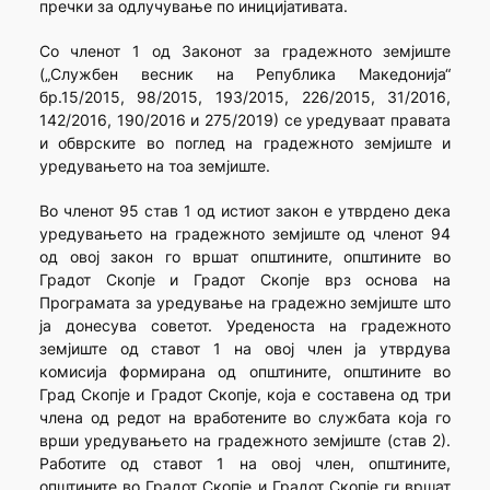
пречки за одлучување по иницијативата.
Со членот 1 од Законот за градежното земјиште
(„Службен весник на Република Македонија“
бр.15/2015, 98/2015, 193/2015, 226/2015, 31/2016,
142/2016, 190/2016 и 275/2019) се уредуваат правата
и обврските во поглед на градежното земјиште и
уредувањето на тоа земјиште.
Во членот 95 став 1 од истиот закон е утврдено дека
уредувањето на градежното земјиште од членот 94
од овој закон го вршат општините, општините во
Градот Скопје и Градот Скопје врз основа на
Програмата за уредување на градежно земјиште што
ја донесува советот. Уреденоста на градежното
земјиште од ставот 1 на овој член ја утврдува
комисија формирана од општините, општините во
Град Скопје и Градот Скопје, која е составена од три
члена од редот на вработените во службата која го
врши уредувањето на градежното земјиште (став 2).
Работите од ставот 1 на овој член, општините,
општините во Градот Скопје и Градот Скопје ги вршат