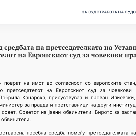
ЗА СУДОТ
РАБОТА НА СУДО
средбата на претседателката на Уставн
елот на Европскиот суд за човекови пра
н поврат на имот во согласност со европските станд
о претседателот на Европскиот суд за човекови п
 Добрила Кацарска, присуствуваа и г.Јован Илиевски,
министер за правда и претставници на други институц
 совет, Советот на јавни обвинители, Бирото за заст
 обвинители.
стварена посебна средба помеѓу претседателката на