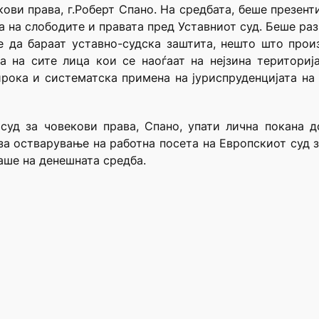
кови права, г.Роберт Спано. На средбата, беше презент
та на слободите и правата пред Уставниот суд. Беше р
е да бараат уставно-судска заштита, нешто што произ
 на сите лица кои се наоѓаат на нејзина териториј
рока и систематска примена на јуриспруденцијата на
суд за човекови права, Спано, упати лична покана д
за остварување на работна посета на Европскиот суд з
аше на денешната средба.