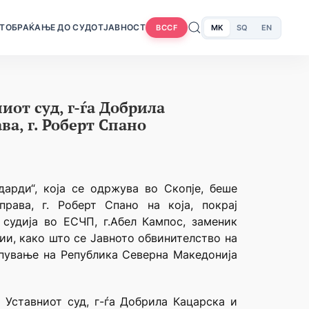
Т
ОБРАЌАЊЕ ДО СУДОТ
ЈАВНОСТ
MK
SQ
EN
BCCF
иот суд, г-ѓа Добрила
ва, г. Роберт Спано
арди“, која се одржува во Скопје, беше
рава, г. Роберт Спано на која, покрај
 судија во ЕСЧП, г.Абел Кампос, заменик
ии, како што се Јавното обвинителство на
апување на Република Северна Македонија
 Уставниот суд, г-ѓа Добрила Кацарска и