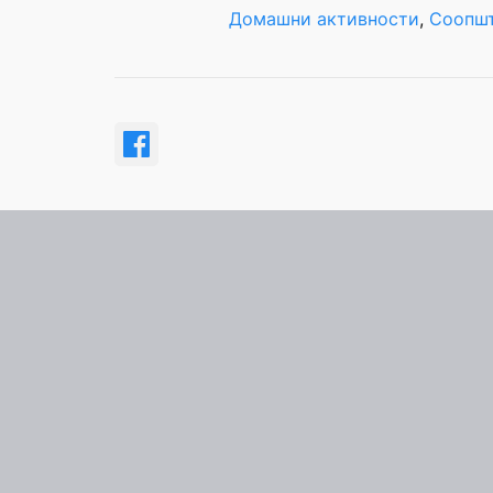
Домашни активности
, 
Соопшт