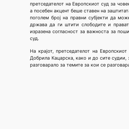
претседателот на Европскиот суд за чове
а посебен акцент беше ставен на заштита
поголем број на правни субјекти да мож
држава да ги штити слободите и правата
изразена согласност за важноста за поши
суд.
На крајот, претседателот на Европскиот 
Добрила Кацарска, како и до сите судии, 
разговарало за темите за кои се разговар