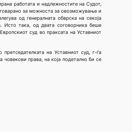
ирана работата и надлежностите на Судот,
азговарано за можноста за овозможување и
легува од генералната обврска на секоја
а. Исто така, од двата соговорника беше
 Европскиот суд во праксата на Уставниот
о претседателката на Уставниот суд, г-ѓа
а човекови права, на која подетално би се