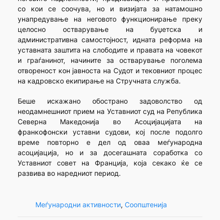
со кои се соочува, но и визијата за натамошно
унапредување на неговото функционирање преку
целосно остварување на буџетска и
административна самостојност, идната реформа на
уставната заштита на слободите и правата на човекот
и граѓанинот, начините за остварување поголема
отвореност кон јавноста на Судот и тековниот процес
на кадровско екипирање на Стручната служба.
Беше искажано обострано задоволство од
неодамнешниот прием на Уставниот суд на Република
Северна Македонија во Асоцијацијата на
франкофонски уставни судови, кој после подолго
време повторно е дел од оваа меѓународна
асоцијација, но и за досегашната соработка со
Уставниот совет на Франција, која секако ќе се
развива во наредниот период.
Меѓународни активности
, 
Соопштенија