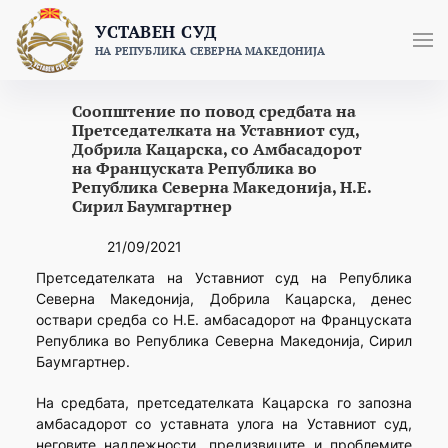
Skip
УСТАВЕН СУД
to
НА РЕПУБЛИКА СЕВЕРНА МАКЕДОНИЈА
content
Соопштение по повод средбата на
Претседателката на Уставниот суд,
Добрила Кацарска, со Амбасадорот
на Француската Република во
Република Северна Македонија, Н.Е.
Сирил Баумгартнер
21/09/2021
Претседателката на Уставниот суд на Република
Северна Македонија, Добрила Кацарска, денес
оствари средба со Н.Е. амбасадорот на Француската
Република во Република Северна Македонија, Сирил
Баумгартнер.
На средбата, претседателката Кацарска го запозна
амбасадорот со уставната улога на Уставниот суд,
неговите надлежности, предизвиците и проблемите