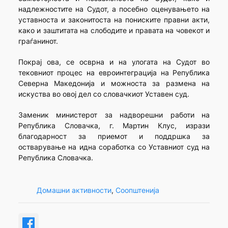
надлежностите на Судот, а посебно оценувањето на
уставноста и законитоста на пониските правни акти,
како и заштитата на слободите и правата на човекот и
граѓанинот.
Покрај ова, се осврна и на улогата на Судот во
тековниот процес на евроинтеграција на Република
Северна Македонија и можноста за размена на
искуства во овој дел со словачкиот Уставен суд.
Заменик министерот за надворешни работи на
Република Словачка, г. Мартин Клус, изрази
благодарност за приемот и поддршка за
остварување на идна соработка со Уставниот суд на
Република Словачка.
Домашни активности
, 
Соопштенија