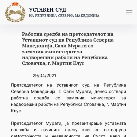
Skip
УСТАВЕН СУД
to
НА РЕПУБЛИКА СЕВЕРНА МАКЕДОНИЈА
content
Работна средба на претседателот на
Уставниот суд на Република Северна
Македонија, Сали Мурати со
заменик министерот за
надворешни работи на Република
Словачка, г. Мартин Клус
29/04/2021
Претседателот на Уставниот суд на Република
Северна Македонија, г. Сали Мурати, денес оствари
работна средба со заменик министерот за
надворешни работи на Република Словачка, г. Мартин
Клус.
Претседателот Мурати, ја презентираше уставната
положба и начините преку кои се остварува
самостојноста и независноста на Судот, како и