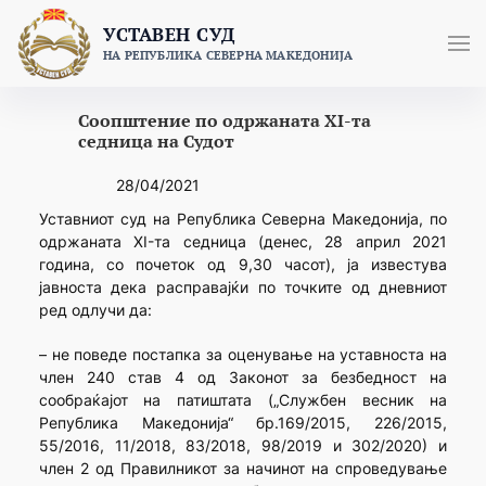
Skip
УСТАВЕН СУД
to
НА РЕПУБЛИКА СЕВЕРНА МАКЕДОНИЈА
content
Соопштение по одржаната XI-та
седница на Судот
28/04/2021
Уставниот суд на Република Северна Македонија, по
одржаната XI-та седница (денeс, 28 април 2021
година, со почеток од 9,30 часот), ја известува
јавноста дека расправајќи по точките од дневниот
ред одлучи да:
– не поведе постапка за оценување на уставноста на
член 240 став 4 од Законот за безбедност на
сообраќајот на патиштата („Службен весник на
Република Македонија“ бр.169/2015, 226/2015,
55/2016, 11/2018, 83/2018, 98/2019 и 302/2020) и
член 2 од Правилникот за начинот на спроведување