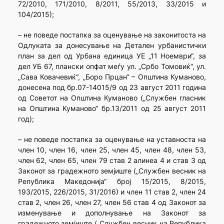
72/2010, 171/2010, 8/2011, 55/2013, 33/2015 и
104/2015);
– не поведе постапка за оценување на законитоста на
Одлуката за донесување на Детален урбанистички
план за дел од Урбана единица УЕ „11 Ноември“, за
дел УБ 67, плански опфат меѓу ул. „Србо Томовиќ“, ул.
„Сава Ковачевиќ“, „Боро Прцан“ – Општина Куманово,
донесена под бр.07-14015/9 од 23 август 2011 година
од Советот на Општина Куманово („Службен гласник
на Општина Куманово“ бр.13/2011 од 25 август 2011
год);
– не поведе постапка за оценување на уставноста на
член 10, член 16, член 25, член 45, член 48, член 53,
член 62, член 65, член 79 став 2 алинеа 4 и став 3 од
Законот за градежното земјиште („Службен весник на
Република Македонија“ број 15/2015, 8/2015,
193/2015, 226/2015, 31/2016) и член 11 став 2, член 24
став 2, член 26, член 27, член 56 став 4 од Законот за
изменување и дополнување на Законот за
градежното земјиште („Службен весник на Република