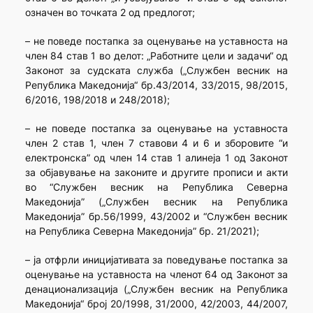
означен во точката 2 од предлогот;
– не поведе постапка за оценување на уставноста на
член 84 став 1 во делот: „Работните цели и задачи“ од
Законот за судската служба („Службен весник на
Република Македонија“ бр.43/2014, 33/2015, 98/2015,
6/2016, 198/2018 и 248/2018);
– не поведе постапка за оценување на уставноста
член 2 став 1, член 7 ставови 4 и 6 и зборовите “и
електронска” од член 14 став 1 алинеја 1 од Законот
за објавување на законите и другите прописи и акти
во “Службен весник на Република Северна
Македонија” („Службен весник на Република
Македонија” бр.56/1999, 43/2002 и “Службен весник
на Република Северна Македонија” бр. 21/2021);
– ја отфрли иницијативата за поведување постапка за
оценување на уставноста на членот 64 од Законот за
денационализација („Службен весник на Република
Македонија“ број 20/1998, 31/2000, 42/2003, 44/2007,