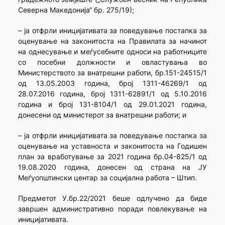
Северна Македонија“ бр. 275/19);
– ја отфрли иницијативата за поведување постапка за
оценување на законитоста на Правилата за начинот
на однесување и меѓусебните односи на работниците
со посебни должности и овластувања во
Министерството за внатрешни работи, бр.151-24515/1
од 13.05.2003 година, број 1311-46269/1 од
28.07.2016 година, број 1311-62891/1 од 5.10.2016
година и број 131-8104/1 од 29.01.2021 година,
донесени од министерот за внатрешни работи; и
– ја отфрли иницијативата за поведување постапка за
оценување на уставноста и законитоста на Годишен
план за вработување за 2021 година бр.04-825/1 од
19.08.2020 година, донесен од страна на ЈУ
Меѓуопштински центар за социјална работа – Штип.
Предметот У.бр.22/2021 беше одлучено да биде
завршен административно поради повлекување на
иницијативата.