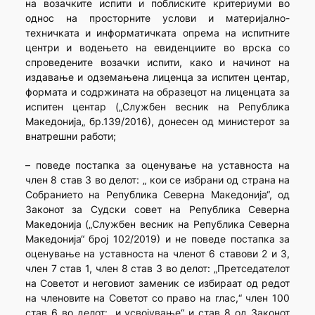
на возачките испити и поблиските критериуми во
однос на просторните услови и материјално-
техничката и информатичката опрема на испитните
центри и водењето на евиденциите во врска со
спроведените возачки испити, како и начинот на
издавање и одземањена лиценца за испитен центар,
формата и содржината на образецот на лиценцата за
испитен центар („Службен весник на Република
Македонија„ бр.139/2016), донесен од министерот за
внатрешни работи;
– поведе постапка за оценување на уставноста на
член 8 став 3 во делот: „ кои се избрани од страна на
Собранието на Република Северна Македонија“, од
Законот за Судски совет на Република Северна
Македонија („Службен весник на Република Северна
Македонија“ број 102/2019) и не поведе постапка за
оценување на уставноста на членот 6 ставови 2 и 3,
член 7 став 1, член 8 став 3 во делот: „Претседателот
на Советот и неговиот заменик се избираат од редот
на членовите на Советот со право на глас,“ член 100
став 6 во делот: „и усвојување“ и став 8 од Законот