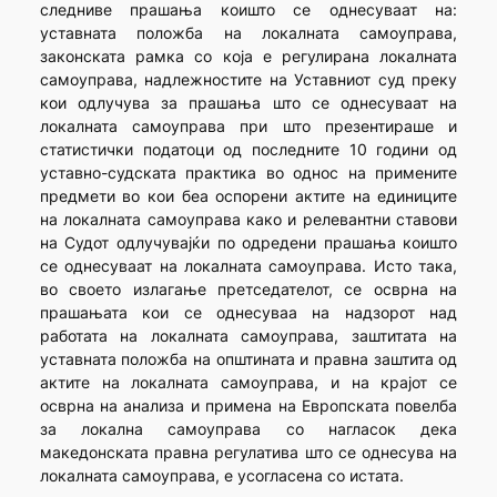
следниве прашања коишто се однесуваат на:
уставната положба на локалната самоуправа,
законската рамка со која е регулирана локалната
самоуправа, надлежностите на Уставниот суд преку
кои одлучува за прашања што се однесуваат на
локалната самоуправа при што презентираше и
статистички податоци од последните 10 години од
уставно-судската практика во однос на примените
предмети во кои беа оспорени актите на единиците
на локалната самоуправа како и релевантни ставови
на Судот одлучувајќи по одредени прашања коишто
се однесуваат на локалната самоуправа. Исто така,
во своето излагање претседателот, се осврна на
прашањата кои се однесуваа на надзорот над
работата на локалната самоуправа, заштитата на
уставната положба на општината и правна заштита од
актите на локалната самоуправа, и на крајот се
осврна на анализа и примена на Европската повелба
за локална самоуправа со нагласок дека
македонската правна регулатива што се однесува на
локалната самоуправа, е усогласена со истата.