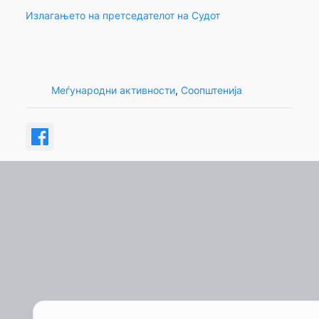
Излагањето на претседателот на Судот
Меѓународни активности
, 
Соопштенија