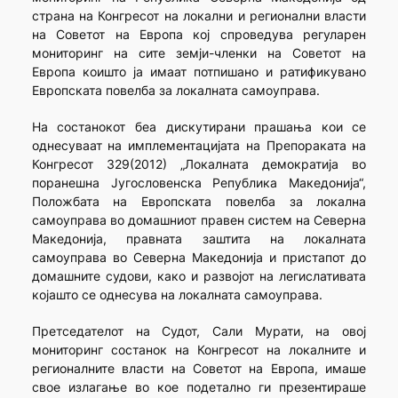
страна на Конгресот на локални и регионални власти
на Советот на Европа кој спроведува регуларен
мониторинг на сите земји-членки на Советот на
Европа коишто ја имаат потпишано и ратификувано
Европската повелба за локалната самоуправа.
На состанокот беа дискутирани прашања кои се
однесуваат на имплементацијата на Препораката на
Конгресот 329(2012) „Локалната демократија во
поранешна Југословенска Република Македонија“,
Положбата на Европската повелба за локална
самоуправа во домашниот правен систем на Северна
Македонија, правната заштита на локалната
самоуправа во Северна Македонија и пристапот до
домашните судови, како и развојот на легислативата
којашто се однесува на локалната самоуправа.
Претседателот на Судот, Сали Мурати, на овој
мониторинг состанок на Конгресот на локалните и
регионалните власти на Советот на Европа, имаше
свое излагање во кое подетално ги презентираше