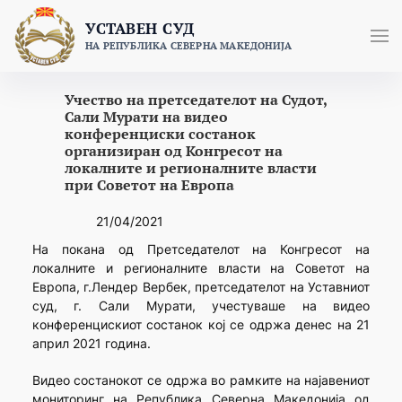
Skip
УСТАВЕН СУД
to
НА РЕПУБЛИКА СЕВЕРНА МАКЕДОНИЈА
content
Учество на претседателот на Судот,
Сали Мурати на видео
конференциски состанок
организиран од Конгресот на
локалните и регионалните власти
при Советот на Европа
21/04/2021
На покана од Претседателот на Конгресот на
локалните и регионалните власти на Советот на
Европа, г.Лендер Вербек, претседателот на Уставниот
суд, г. Сали Мурати, учестуваше на видео
конференцискиот состанок кој се одржа денес на 21
април 2021 година.
Видео состанокот се одржа во рамките на најавениот
мониторинг на Република Северна Македонија од