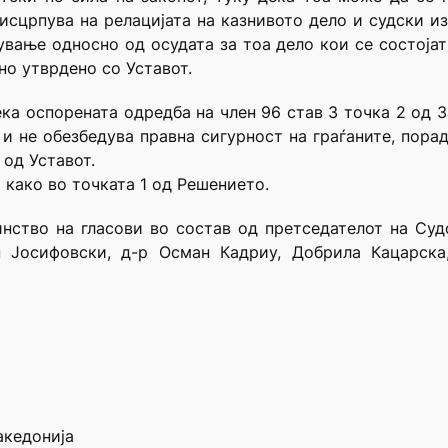
исцрпува на релацијата на казнивото дело и судски из
ање односно од осудата за тоа дело кои се состојат
но утврдено со Уставот.
ека оспорената одредба на член 96 став 3 точка 2 од 
 и не обезбедува правна сигурност на граѓаните, пора
 од Уставот.
и како во точката 1 од Решението.
нство на гласови во состав од претседателот на Суд
н Јосифовски, д-р Осман Кадриу, Добрила Кацарска
акедонија