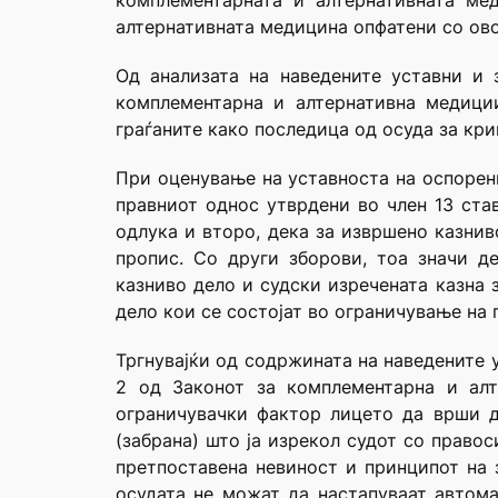
комплементарната и алтернативната ме
алтернативната медицина опфатени со овој
Од анализата на наведените уставни и
комплементарна и алтернативна медиции
граѓаните како последица од осуда за кри
При оценување на уставноста на оспорен
правниот однос утврдени во член 13 став
одлука и второ, дека за извршено казнив
пропис. Со други зборови, тоа значи д
казниво дело и судски изречената казна
дело кои се состојат во ограничување на 
Тргнувајќи од содржината на наведените 
2 од Законот за комплементарна и алт
ограничувачки фактор лицето да врши д
(забрана) што ја изрекол судот со право
претпоставена невиност и принципот на 
осудата не можат да настапуваат автома