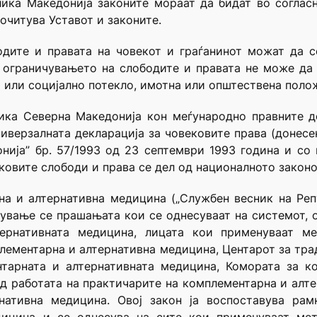
лика Македонија законите мораат да бидат во согласн
почитува Уставот и законите.
одите и правата на човекот и граѓанинот можат да 
н, ограничувањето на слободите и правата не може да
но или социјално потекло, имотна или општествена поло
ика Северна Македонија кон меѓународно правните д
иверзалната декларација за човековите права (донесен
нија” бр. 57/1993 од 23 септември 1993 година и со
ковите слободи и права се дел од националното законо
на и алтернативна медицина („Службен весник на Репу
ување се прашањата кои се однесуваат на системот, 
тернативната медицина, лицата кои применуваат м
лементарна и алтернативна медицина, Центарот за тр
тарната и алтернативната медицина, Комората за к
ад работата на практичарите на комплементарна и алт
нативна медицина. Овој закон ја воспоставува ра