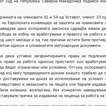
от суд на Република Северна Македонија поднесе ин
ржината на членовите 32 и 54 од Уставот, членот 23 о
2 на Европската конвенција за заштита на човековите 
 наведува дека оспорената законска одредба имала д
обода за избор на вработување и правото на работа 
од шест месеци и од тие причини истите биле против
аботни односи и споменатите меѓународни документи.
ува дека уставно загарантираните права не подлежа
о право на работа односно пристапот кон вработува
да бидат ограничени или условени. Оттука, оспоренат
ред кој меѓу предвидените докази коишто требало да
о доставување на доказ за исполнување на условот о
тивуставно и незаконито на лицата кои барале издав
била излишна, воопштена, без конкретно наведувањ
ставувале пречка за издавање на лиценца за работа на