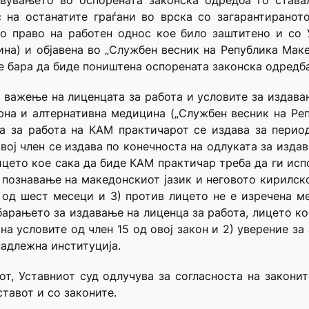
овувањето во оспорената законска одредба го став
 на останатите граѓани во врска со загарантиранот
то право на работен однос кое било заштитено и со 
ина) и објавена во „Службен весник на Република Маке
е бара да биде поништена оспорената законска одредба
а важење на лиценцата за работа и условите за издава
на и алтернативна медицина („Службен весник на Реп
та за работа на КАМ практичарот се издава за период
овој член се издава по конечноста на одлуката за изда
ицето кое сака да биде КАМ практичар треба да ги исп
о познавање на македонскиот јазик и неговото кирилск
 од шест месеци и 3) против лицето не е изречена м
н барањето за издавање на лиценца за работа, лицето к
 на условите од член 15 од овој закон и 2) уверение з
надлежна институција.
вот, Уставниот суд одлучува за согласноста на законит
тавот и со законите.