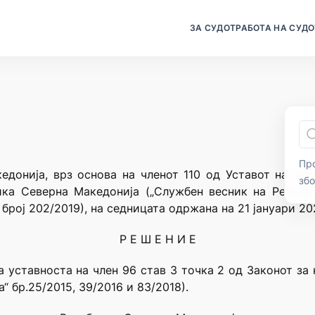
ЗА СУДОТ
РАБОТА НА СУДО
Про
едонија, врз основа на членот 110 од Уставот на Реп
зб
ика Северна Македонија („Службен весник на Републи
број 202/2019), на седницата одржана на 21 јануари 20
Р Е Ш Е Н И Е
 уставноста на член 96 став 3 точка 2 од Законот з
 бр.25/2015, 39/2016 и 83/2018).