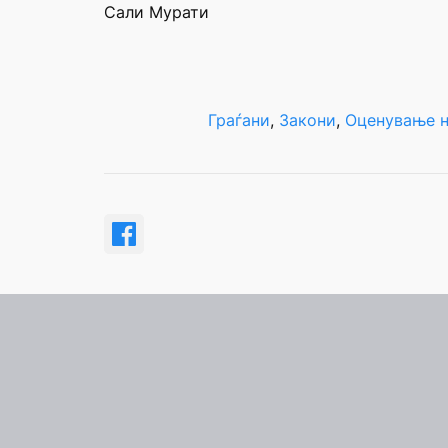
Сали Мурати
Граѓани
, 
Закони
, 
Оценување н