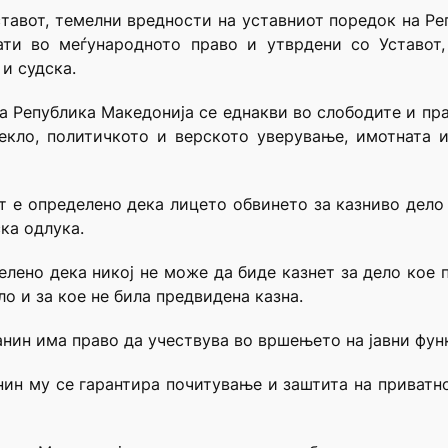
 Уставот, темелни вредности на уставниот поредок на Р
ати во меѓународното право и утврдени со Уставот
и судска.
на Република Македонија се еднакви во слободите и прав
екло, политичкото и верското уверување, имотната 
от е определено дека лицето обвинето за казниво дело 
ка одлука.
делено дека никој не може да биде казнет за дело кое 
ло и за кое не била предвидена казна.
ѓанин има право да учествува во вршењето на јавни фун
анин му се гарантира почитување и заштита на приватно