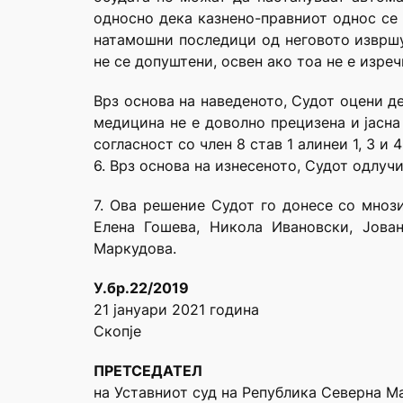
односно дека казнено-правниот однос се 
натамошни последици од неговото извршув
не се допуштени, освен ако тоа не е изреч
Врз основа на наведеното, Судот оцени д
медицина не е доволно прецизена и јасна
согласност со член 8 став 1 алинеи 1, 3 и 4
6. Врз основа на изнесеното, Судот одлуч
7. Ова решение Судот го донесе со мнози
Елена Гошева, Никола Ивановски, Јова
Маркудова.
У.бр.22/2019
21 јануари 2021 година
Скопје
ПРЕТСЕДАТЕЛ
на Уставниот суд на Република Северна М