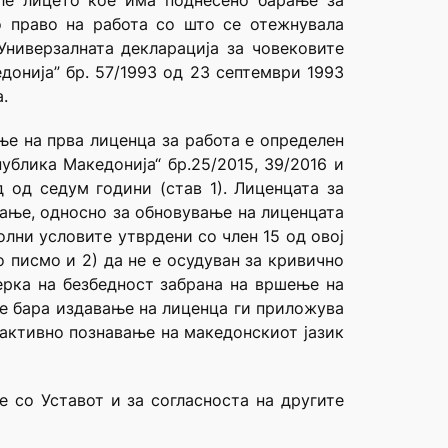
але лицето кое има поднесено барање за
о право на работа со што се отежнувала
Универзалната декларација за човековите
донија” бр. 57/1993 од 23 септември 1993
.
ње на прва лиценца за работа е определен
ублика Македонија“ бр.25/2015, 39/2016 и
 од седум години (став 1). Лиценцата за
вање, односно за обновување на лиценцата
олни условите утврдени со член 15 од овој
о писмо и 2) да не е осудуван за кривично
ерка на безбедност забрана на вршење на
ое бара издавање на лиценца ги приложува
а активно познавање на македонскиот јазик
е со Уставот и за согласноста на другите