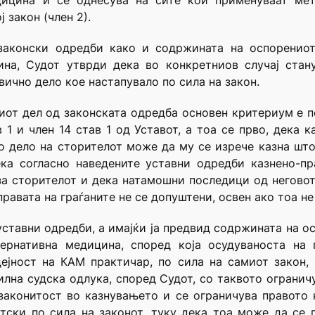
дицина и се однесува на сите кои применуваат ме
 закон (член 2).
 законски одредби како и содржината на оспорениот
на, Судот утврди дека во конкретниов случај стан
вично дело кое настапувало по сила на закон.
иот дел од законската одредба основен критериум е п
 1 и член 14 став 1 од Уставот, а тоа се прво, дека 
о дело на сторителот може да му се изрече казна што
ека согласно наведените уставни одредби казнено-пр
 за сторителот и дека натамошни последици од негово
правата на граѓаните не се допуштени, освен ако тоа не
уставни одредби, а имајќи ја предвид содржината на ос
ернативна медицина, според која осудуваноста на 
ејност на КАМ практичар, по сила на самиот закон, 
силна судска одлука, според Судот, со таквото ограни
законитост во казнувањето и се ограничува правото 
тски по сила на законот, туку дека тоа може да се 