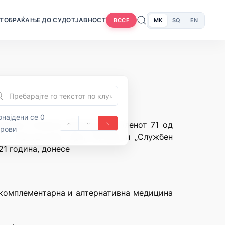
Т
ОБРАЌАЊЕ ДО СУДОТ
ЈАВНОСТ
MK
SQ
EN
BCCF
најдени се 0
ублика Северна Македонија, членот 71 од
орови
ка Македонија” број 70/1992 и „Службен
21 година, донесе
а комплементарна и алтернативна медицина