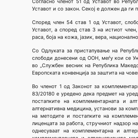
Согласно членот 51 од Уставот во Репуб
Уставот и со закон. Секој е должен да ги 
Според член 54 став 1 од Уставот, слоб
Уставот, а според став 3 на истиот чле
раса, боја на кожа, јазик, вера, национал
Со Одлуката за пристапување на Републ
слободи донесени од ООН, меѓу кои се Ун
во „Службен весник на Република Македо
Европската конвенција за заштита на чове
Во членот 1 од Законот за комплементар
83/20180 е уредено дека предмет на уред
постапките на комплементарната и ал
алтернативна медицина, установи за комп
на методите и постапките на комплемен
лиценцата за работа, стручниот надзор н
однесуваат на комплементарна и алтер