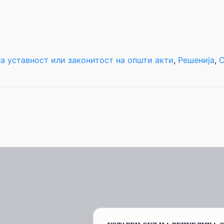
а уставност или законитост на општи акти
, 
Решенија
, 
С