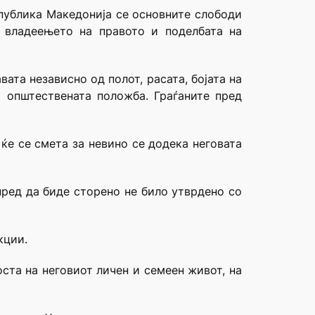
епублика Македонија се основните слободи
, владеењето на правото и поделбата на
ата независно од полот, расата, бојата на
и општествената положба. Граѓаните пред
ќе се смета за невино се додека неговата
пред да биде сторено не било утврдено со
кции.
ста на неговиот личен и семеен живот, на