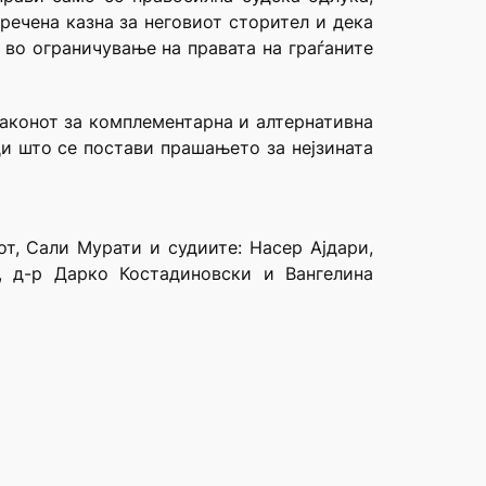
речена казна за неговиот сторител и дека
 во ограничување на правата на граѓаните
Законот за комплементарна и алтернативна
ди што се постави прашањето за нејзината
от, Сали Мурати и судиите: Насер Ајдари,
, д-р Дарко Костадиновски и Вангелина