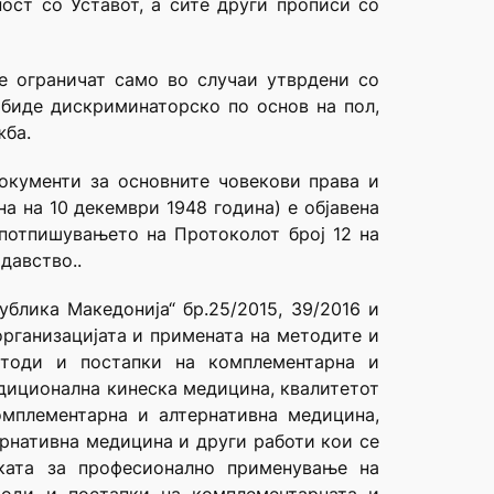
ост со Уставот, а сите други прописи со
се ограничат само во случаи утврдени со
 биде дискриминаторско по основ на пол,
жба.
окументи за основните човекови права и
а на 10 декември 1948 година) е објавена
 потпишувањето на Протоколот број 12 на
давство..
блика Македонија“ бр.25/2015, 39/2016 и
организацијата и примената на методите и
етоди и постапки на комплементарна и
адиционална кинеска медицина, квалитетот
омплементарна и алтернативна медицина,
ернативна медицина и други работи кои се
мката за професионално применување на