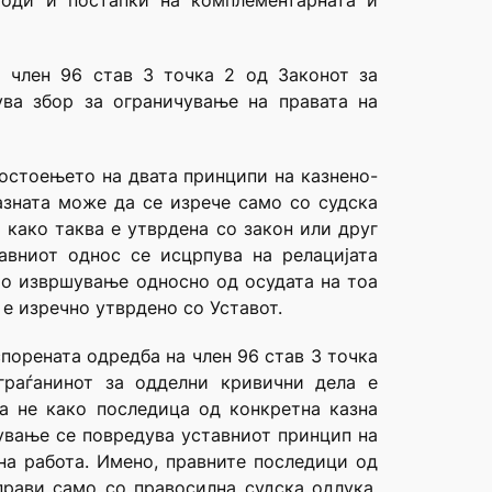
тоди и постапки на комплементарната и
 член 96 став 3 точка 2 од Законот за
ува збор за ограничување на правата на
остоењето на двата принципи на казнено-
казната може да се изрече само со судска
 како таква е утврдена со закон или друг
авниот однос се исцрпува на релацијата
то извршување односно од осудата на тоа
 е изречно утврдено со Уставот.
порената одредба на член 96 став 3 точка
граѓанинот за одделни кривични дела е
а не како последица од конкретна казна
чување се повредува уставниот принцип на
на работа. Имено, правните последици од
прави само со правосилна судска одлука,