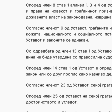
Според член 8 став 1 алинеи 1, 3 и 4 од
и права на човекот и граѓанинот призн
државната власт на законодавна, извршна 
Согласно членот 9 од Уставот, граѓаните 
кожата, националното и социјалното пот
Уставот и законите се еднакви.
Со одредбата од член 13 став 1 од Устав
вина не биде утврдена со правосилна судс
Според член 14 став 1 од Уставот е опре
закон или со друг пропис како казниво де
Согласно членот 23 од Уставот, секој гра
Според член 25 од Уставот на секој граѓ
достоинството и угледот.