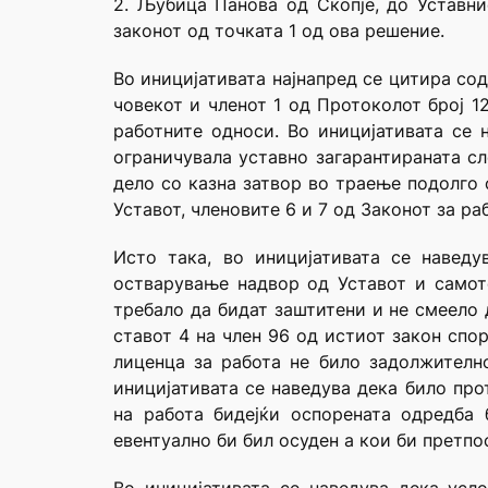
2. Љубица Панова од Скопје, до Уставни
законот од точката 1 од ова решение.
Во иницијативата најнапред се цитира сод
човекот и членот 1 од Протоколот број 1
работните односи. Во иницијативата се
ограничувала уставно загарантираната сл
дело со казна затвор во траење подолго 
Уставот, членовите 6 и 7 од Законот за р
Исто така, во иницијативата се навед
остварување надвор од Уставот и самот
требало да бидат заштитени и не смеело 
ставот 4 на член 96 од истиот закон спо
лиценца за работа не било задолжителн
иницијативата се наведува дека било про
на работа бидејќи оспорената одредба 
евентуално би бил осуден а кои би претпо