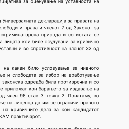
ицијатива за оценување на уставноста на
д Универзалната декларација за правата на
слободи и права и членот 7 од Законот за
искриминаторска природа и со истата се
на лицата кои биле осудувани за кривично
уставни и во спротивност на членот 32 од
т на какви било условувања за нивното
ње и слободата за избор на вработување
а законска одредба била противречна и со
 се приложат кон барањето за издавање на
д член 96 став 3 точка 2. Понатаму, во
ање на лиценца да им се ограничи правото
е на кривичните дела за кои кандидатот
 КАМ практичарот.