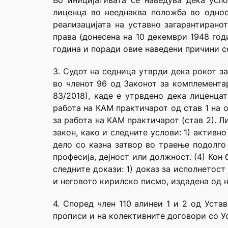
Во иницијативата се наведува дека усл
лиценца во нееднаква положба во однос
реализацијата на уставно загарантирано
права (донесена на 10 декември 1948 год
година и поради овие наведени причини с
3. Судот на седница утврди дека рокот з
во членот 96 од Законот за комплементар
83/2018), каде е утрвдено дека лиценца
работа на КАМ практичарот од став 1 на 
за работа на КАМ практичарот (став 2). Л
закон, како и следните услови: 1) активн
дело со казна затвор во траење подолго
професија, дејност или должност. (4) Ко
следните докази: 1) доказ за исполнетост
и неговото кирилско писмо, издадена од 
4. Според член 110 алинеи 1 и 2 од Уста
прописи и на колективните договори со Ус