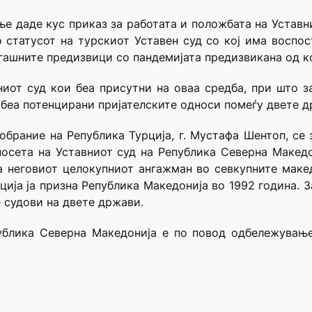
е даде кус приказ за работата и положбата на Уставн
о статусот на турскиот Уставен суд со кој има воспос
егашните предизвици со пандемијата предизвикана од к
иот суд кои беа присутни на оваа средба, при што 
 беа потенцирани пријателските односи помеѓу двете д
брание на Република Турција, г. Мустафа Шентоп, се
посета на Уставниот суд на Република Северна Макед
за неговиот целокупниот ангажман во севкупните маке
ција ја призна Република Македонија во 1992 година. 
 судови на двете држави.
публика Северна Македонија е по повод одбележување