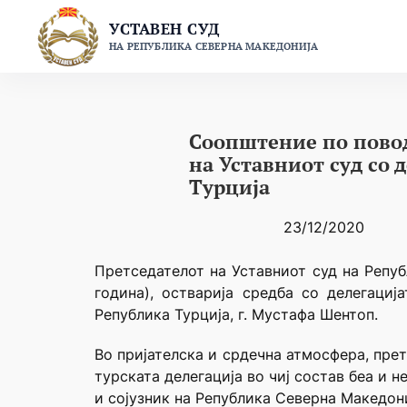
Skip
УСТАВЕН СУД
to
НА РЕПУБЛИКА СЕВЕРНА МАКЕДОНИЈА
content
Соопштение по повод
на Уставниот суд со
Турција
23/12/2020
Претседателот на Уставниот суд на Репуб
година), остварија средба со делегаци
Република Турција, г. Мустафа Шентоп.
Во пријателска и срдечна атмосфера, прет
турската делегација во чиј состав беа и 
и сојузник на Република Северна Македони