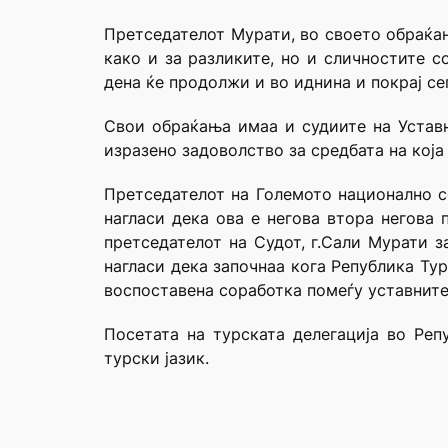
Претседателот Мурати, во своето обраќањ
како и за разликите, но и сличностите с
дена ќе продолжи и во иднина и покрај с
Свои обраќања имаа и судиите на Уставн
изразено задоволство за средбата на која
Претседателот на Големото национално со
нагласи дека ова е негова втора негова 
претседателот на Судот, г.Сали Мурати 
нагласи дека започнаа кога Република Тур
воспоставена соработка помеѓу уставните
Посетата на турската делегација во Ре
турски јазик.