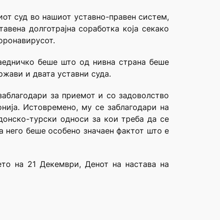
иот суд во нашиот уставно-правен систем,
тавена долготрајна соработка која секако
оронавирусот.
заедничко беше што од нивна страна беше
ржави и двата уставни суда.
 заблагодари за приемот и со задоволство
онија. Истовремено, му се заблагодари на
донско-турски односи за кои треба да се
За него беше особено значаен фактот што е
то на 21 Декември, Денот на настава на