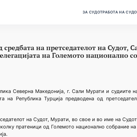
ЗА СУДОТ
РАБОТА НА СУДО
 средбата на претседателот на Судот, С
 делегацијата на Големото национално с
лика Северна Македонија, г. Сали Мурати и судиите н
јата на Република Турција предводена од претседате
седателот на Судот, Мурати, во свое и во име на Судот
неколку пратеници од Големото национално собрание на 
ја.