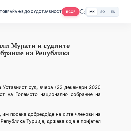
Т
ОБРАЌАЊЕ ДО СУДОТ
ЈАВНОСТ
MK
SQ
EN
BCCF
али Мурати и судиите
обрание на Република
а Уставниот суд, вчера (22 декември 2020
лот на Големото национално собрание на
, им посака добредојде на сите членови на
Република Турција, држава која е пријател