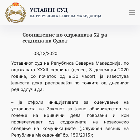
Skip
УСТАВЕН СУД
to
НА РЕПУБЛИКА СЕВЕРНА МАКЕДОНИЈА
content
Соопштение по одржаната 32-ра
седница на Судот
03/12/2020
Уставниот суд на Република Северна Македонија, по
одржаната XХXII седница (денeс, 3 декември 2020
година, со почеток од 9,30 часот), ја известува
јавноста дека расправајќи по точките од дневниот
ред одлучи да:
– ја отфрли иницијативата за оценување на
уставноста на Законот за јавно обвинителство за
гонење на кривични дела поврзани и кои
произлегуваат од содржината на незаконско
следење на комуникациите („Службен весник на
Република Македонија“ бр. 159/2015);