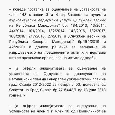
– поведе постапка за оценување на уставноста на
член 143 ставови 3 и 4 од Законот за аудио и
аудиовизуелни медиумски услуги („Службен весник
на Република Македонија“ бр. 184/2013, 13/2014,
44/2014, 101/2014, 132/2014, 142/2016, 132/2017,
168/2018, 247/2018, 27/2019 и „Службен весник на
Република Северна Македонија“ бр.154/2019 и
42/2020) и донесе решение за запирање на
извршувањето на поединечните акти или дејствија
што се преземени врз основа на истите одредби;
– ја отфрли иницијативата за оценување на
уставноста на Одлуката за донесување на
Регулациски план на Генерален урбанистички план на
град Скопје 2012-2022 за четврт Ј 03, донесена од
Советот на Град Скопје бр.27-6443/1 од 18 јули 2018
година; и
– ја отфрли иницијативата за оценување на
уставноста на член 9 и член 10 од Правилникот за