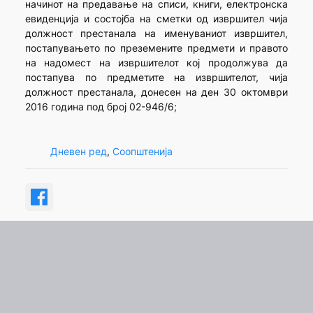
начинот на предавање на списи, книги, електронска
евиденција и состојба на сметки од извршител чија
должност престанала на именуваниот извршител,
постапувањето по преземените предмети и правото
на надомест на извршителот кој продолжува да
постапува по предметите на извршителот, чија
должност престанала, донесен на ден 30 октомври
2016 година под број 02-946/6;
Дневен ред
, 
Соопштенија