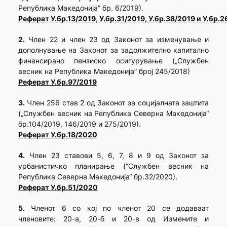
Република Македонија” бр. 6/2019).
Реферат У.бр.13/2019, У.бр.31/2019, У.бр.38/2019 и У.бр.
2.
Член 22 и член 23 од Законот за изменување и
дополнување на Законот за задолжително капитално
финансирано пензиско осигурување („Службен
весник на Република Македонија” број 245/2018)
Реферат У.бр.97/2019
3.
Член 256 став 2 од Законот за социјалната заштита
(„Службен весник на Република Северна Македонија“
бр.104/2019, 146/2019 и 275/2019).
Реферат У.бр.18/2020
4.
Член 23 ставови 5, 6, 7, 8 и 9 од Законот за
урбанистичко планирање (“Службен весник на
Република Северна Македонија“ бр.32/2020).
Реферат У.бр.51/2020
5.
Членот 6 со кој по членот 20 се додаваат
членовите: 20-а, 20-б и 20-в од Измените и