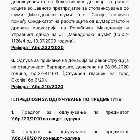
дополнува­њата на Колективниот договор за работ­
ниците во Јавното претпријатие за стопанисување со
шуми „Македонски шуми“- п.о- Скопје, склучен
помеѓу Синдикатот на работниците од шумарството и
дрвната индустрија на Република Македонија и
Управниот одбор на ЈП „Македонски шуми“ (бр.02-
1126/4 од 13.07.2009 година).
Реферат У.бр.232/2020
6.
Одлука за примање на донација за реконструкција
на стационарот Вардариште, донесена на 28.05.2020
година, бр.27-4116/1 („Службен гласник на град
Скопје“ бр.6/20).
Реферат У.бр.210/2020
II. ПРЕДЛОЗИ ЗА ОДЛУЧУВАЊЕ ПО ПРЕДМЕТИТЕ:
1.
Предлог за одлучување по предметот
У.бр.123/2019 со нацрт-одлука
2.
Предлог за одлучување по предметот
У.бр.146/2019 со нацрт-одлука