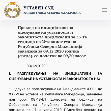
Skip
УСТАВЕН СУД
to
НА РЕПУБЛИКА СЕВЕРНА МАКЕДОНИЈА
content
Преглед на иницијативи за
оценување на уставноста и
законитоста предложени за 33-та
седница на Уставниот суд на
Република Северна Македонија
закажана за 09.12.2020 година
(среда), со почеток во 09,30 часот
03/12/2020
I. РАЗГЛЕДУВАЊЕ НА ИНИЦИЈАТИВИ ЗА
ОЦЕНУВАЊЕ НА УСТАВНОСТА И ЗАКОНИТОСТА НА:
1.
Одлука за прогласување на Амандманите XXXIII до
XXXVI на Уставот на Република Македонија, заведена
под број 08-184/1 донесена на седница на
Собранието на Република Северна Македонија
одржана од 11 јануари 2019 (“Службен весник на