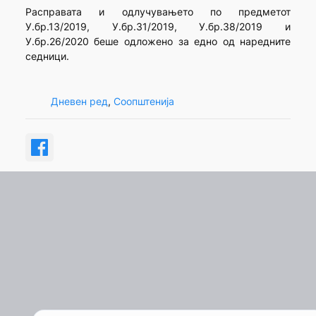
Расправата и одлучувањето по предметот
У.бр.13/2019, У.бр.31/2019, У.бр.38/2019 и
У.бр.26/2020 беше одложено за едно од наредните
седници.
Дневен ред
, 
Соопштенија