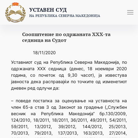
Skip
УСТАВЕН СУД
to
НА РЕПУБЛИКА СЕВЕРНА МАКЕДОНИЈА
content
Соопштение по одржаната XХX-та
седница на Судот
18/11/2020
Уставниот суд на Република Северна Македонија, по
одржаната XХX седница (денес, 18 ноември 2020
година, со почеток од 9,30 часот), ја известува
јавноста дека расправајќи по точките од изменетиот
дневен ред одлучи да:
– поведе постапка за оценување на уставноста на
член 65-а став 3 од Законот за градење („Службен
весник на Република Македонија“ бр.130/2009,
124/2010, 18/2011, 18/2011, 36/2011, 49/2011, 54/2011,
59/2011, 13/2012, 39/2012, 144/2012, 25/2013,
70/2013, 79/2013, 137/2013, 163/2013, 27/2014,