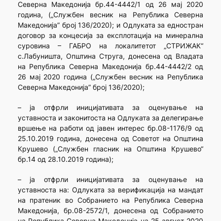
Северна Македонија бр.44-4442/1 од 26 мај 2020
година, („Службен весник на Република Северна
Македонија” број 136/2020); и Одлуката за едностран
договор за концесија за експлотација на минерална
суровина – ГАБРО на локалитетот „СТРИЖАК“
с.Лабуништа, Општина Струга, донесена од Владата
на Република Северна Македонија бр.44-4442/2 од
26 мај 2020 година („Службен весник на Република
Северна Македонија” број 136/2020);
– ја отфрли иницијативата за оценување на
уставноста и законитоста на Одлуката за делегирање
вршење на работи од јавен интерес бр.08-1176/9 од
25.10.2019 година, донесена од Советот на Општина
Крушево („Службен гласник на Општина Крушево“
бр.14 од 28.10.2019 година);
– ја отфрли иницијативата за оценување на
уставноста на: Одлуката за верификација на мандат
на пратеник во Собранието на Република Северна
Македонија, бр.08-2572/1, донесена од Собранието
на Република Северна Македонија на 25 август 2020