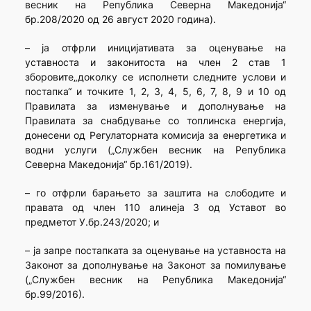
весник на Република Северна Македонија“
бр.208/2020 од 26 август 2020 година).
– ја отфрли иницијативата за оценување на
уставноста и законитоста на член 2 став 1
зборовите„доколку се исполнети следните услови и
постапка“ и точките 1, 2, 3, 4, 5, 6, 7, 8, 9 и 10 од
Правилата за изменување и дополнување на
Правилата за снабдување со топлинска енергија,
донесени од Регулаторната комисија за енергетика и
водни услуги („Службен весник на Република
Северна Македонија“ бр.161/2019).
– го отфрли барањето за заштита на слободите и
правата од член 110 алинеја 3 од Уставот во
предметот У.бр.243/2020; и
– ја запре постапката за оценување на уставноста на
Законот за дополнување на Законот за помилување
(„Службен весник на Република Македонија“
бр.99/2016).