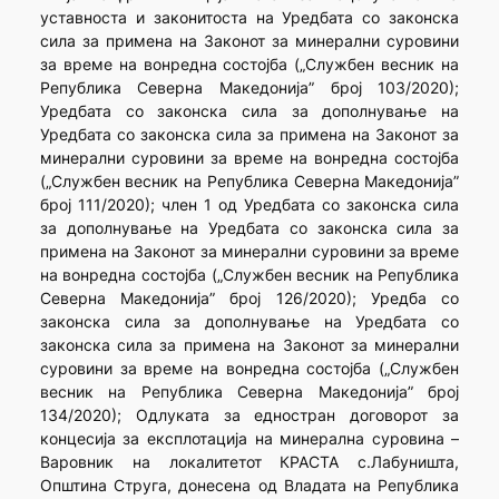
уставноста и законитоста на Уредбата со законска
сила за примена на Законот за минерални суровини
за време на вонредна состојба („Службен весник на
Република Северна Македонија” број 103/2020);
Уредбата со законска сила за дополнување на
Уредбата со законска сила за примена на Законот за
минерални суровини за време на вонредна состојба
(„Службен весник на Република Северна Македонија”
број 111/2020); член 1 од Уредбата со законска сила
за дополнување на Уредбата со законска сила за
примена на Законот за минерални суровини за време
на вонредна состојба („Службен весник на Република
Северна Македонија” број 126/2020); Уредба со
законска сила за дополнување на Уредбата со
законска сила за примена на Законот за минерални
суровини за време на вонредна состојба („Службен
весник на Република Северна Македонија” број
134/2020); Одлуката за едностран договорот за
концесија за експлотација на минерална суровина –
Варовник на локалитетот КРАСТА с.Лабуништа,
Општина Струга, донесена од Владата на Република