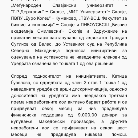
„Меѓународен Славјански универзитет –
“Г.Р.Державин“ – Скопје, „МИТ Универзитет“- Скопје,
ПВПУ „Еуро Колеџ“ – Куманово, „ПВУ-ВСШ Факултет за
бизнис и економија“ – Скопје и ПНВОУСВСШ „Бизнис
академија Смилевски“- Скопје и Здружение на
приватни лекари застапувано од адвокатот Гроздан
Сутинов од Велес, до Уставниот суд на Република
Северна Макединија поднесоа иницијативи за
оценување на уставноста на наведените членови од
Уредбата означена во точката 1 од ова решение.
Според подносителот на иницијативата, Катица
Ѓузелова, со одредбата од член 2 став 1 точка 1 од
наведената уредба се врши дискриминација, односно
доносителот на уредбата има нееднаков третман
према невработените кои активно бараат работа и се
пријавуваат секој месец за нив предвидува
финансиска поддршка од 9.000,00 денари за
купување македонски производи, а другите
невработени кои се пријавуваат на секои шест
месеци не предвидува никаква помош.