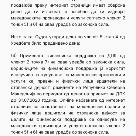
продажба преку интернет страници имаат обврска
јасно да ги истакнат и посебно да ги издвојат
македонските производи и услуги согласно членот 2
точки 5) и 6) на оваа уредба со законска сила.
Исто така, Судот утврди дека во членот 5 став 4 од
Уредбата било предвидено дека:
(4) Примената финансиска поддршка на ДПК од
членот 2 точка 7) на оваа уредба со законска сила,
корисниците на финансиска поддршка ја користат
исклучиво за купување на македонски производи и
услуги кај правни и физички лица вршители на
стопанска дејност, резиденти на Република Северна
Македонија во периодот од денот на приемот на ДПК
до 31.07.2020 година. Оn-line набавката од интернет
страници во сопственост на македонски правни и
физички лица вршители на стопанска дејност за
целите на финансиска поддршка се однесува на
македонски производи и услуги согласно членот 2
точки 5) и 6) на оваа уредба со законска сила.