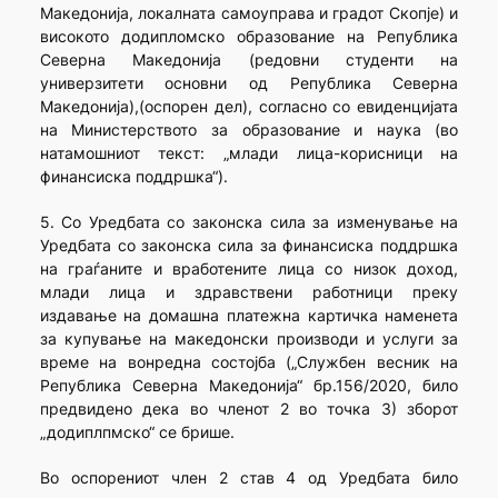
Македонија, локалната самоуправа и градот Скопје) и
високото додипломско образование на Република
Северна Македонија (редовни студенти на
универзитети основни од Република Северна
Македонија),(оспорен дел), согласно со евиденцијата
на Министерството за образование и наука (во
натамошниот текст: „млади лица-корисници на
финансиска поддршка“).
5. Со Уредбата со законска сила за изменување на
Уредбата со законска сила за финансиска поддршка
на граѓаните и вработените лица со низок доход,
млади лица и здравствени работници преку
издавање на домашна платежна картичка наменета
за купување на македонски производи и услуги за
време на вонредна состојба („Службен весник на
Република Северна Македонија“ бр.156/2020, било
предвидено дека во членот 2 во точка 3) зборот
„додиплпмско“ се брише.
Во оспорениот член 2 став 4 од Уредбата било