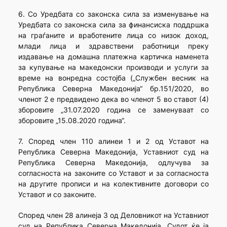
6. Со Уредбата со законска сила за изменување на
Уредбата со законска сила за финансиска поддршка
на граѓаните и вработените лица со низок доход,
млади лица и здравствени работници преку
издавање на домашна платежна картичка наменета
за купување на македонски производи и услуги за
време на вонредна состојба („Службен весник на
Република Северна Македонија“ бр.151/2020, во
членот 2 е предвидено дека во членот 5 во ставот (4)
зборовите „31.07.2020 година се заменуваат со
зборовите „15.08.2020 година“.
7. Според член 110 алинеи 1 и 2 од Уставот на
Република Северна Македонија, Уставниот суд на
Република Северна Македонија, одлучува за
согласноста на законите со Уставот и за согласноста
на другите прописи и на колективните договори со
Уставот и со законите.
Според член 28 алинеја 3 од Деловникот на Уставниот
суд на Република Северна Македонија, Судот ќе ја