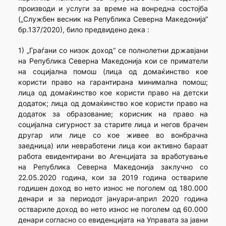
производи и услуги за време на вонредна состојба
(„Службен весник на Република Северна Македонија“
бр.137/2020), било предвидено дека :
1) „Граѓани со низок доход“ се полнолетни државјани
на Република Северна Македонија кои се приматели
на социјална помош (лица од домаќинство кое
користи право на гарантирана минимална помош;
лица од домаќинство кое користи право на детски
додаток; лица од домаќинство кое користи право на
додаток за образование; корисник на право на
социјална сигурност за старите лица и негов брачен
другар или лице со кое живее во вонбрачна
заедница) или невработени лица кои активно бараат
работа евидентирани во Агенцијата за вработување
на Република Северна Македонија заклучно со
22.05.2020 година, кои за 2019 година оствариле
годишен доход во нето износ не поголем од 180.000
денари и за периодот јануари-април 2020 година
оствариле доход во нето износ не поголем од 60.000
денари согласно со евиденцијата на Управата за јавни