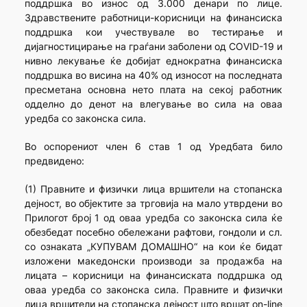
поддршка во износ од 3.000 денари по лице.
Здравствените работници-корисници на финансиска
поддршка кои учествувале во тестирање и
дијагностицирање на граѓани заболени од COVID-19 и
нивно лекување ќе добијат еднократна финансиска
поддршка во висина на 40% од износот на последната
пресметана основна нето плата на секој работник
одделно до денот на влeгување во сила на оваа
уредба со законска сила.
Во оспорениот член 6 став 1 од Уредбата било
предвидено:
(1) Правните и физички лица вршители на стопанска
дејност, во објектите за трговија на мало утврдени во
Прилогот број 1 од оваа уредба со законска сила ќе
обезбедат посебно обележани рафтови, гондоли и сл.
со ознаката „КУПУВАМ ДОМАШНО“ на кои ќе бидат
изложени македонски производи за продажба на
лицата – корисници на финансиската поддршка од
оваа уредба со законска сила. Правните и физички
лица вршители на стопанска дејност што вршат оn-line