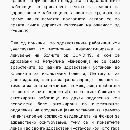
правото на финансиска поддршка на здравствените
работници во приватниот сектор за сметка на
здравствените работници во јавниот сектор, и ако во
време на пандемијата приватните лекари се во
првата линија директно изложени на опасност од
Ковид-19.
Ова од причини што здравствените работници кои
учествуваат во тестирање, дијагностицирање и
лекување на болните од COVID-19, а кои се
државјани на Република Македонија не се само
вработените во јавните здравствени установи во
Клиниката за инфективни болести, Институтот за
јавно здравје, центри за јавно здравје, членови на
тимови за итна медицинска помош, лица вработени
во инфективните одделенија на општите болници и
ангажирани работници во други одделенија кои
повремено биле ангажирани во инфективните
одделенија на соодветна јавна установа за времето
на ангажирање согласно евиденцијата на Фондот за
здравствено осигурување, туку се и приватните
лекари во своите здравствени установи кои исто така