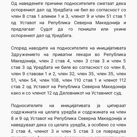
Од наведените причини подносителите сметаат дека
оспорениот дел од Уредбата не бил во согласност со
член 8 став 1 алинеи 1 и 3, членот 9 и член 51 став 1
од Уставот на Република Северна Македонија и
предлагаат Судот да го поништи или укине
оспорениот дел од Уредбата.
Според наводите на подносителите на иницијативата
Здружението на приватни лекари во Република
Македонија, член 2 став 4, член 3 став 3 и член 5
став 3 од Уредбата не биле во согласност со член 8,
член 9 ставови 1 и 2, член 32, член 35, член 35, член
51, член 54, член 108, член 110 став 1 и членот 112
став 2 од Уставот на Република Северна Македонија
како и со членот 12 од Деловникот на Уставниот суд.
Подносителите на иницијативата ја цитираат
содржината на целата уредба и содржината на член
8 и 9 од Уставот на Република Северна Македонија и
наведуваат дека со целата уредба, а особено со член
2 став 4, членот 3 и член 5 став 3 се повредува