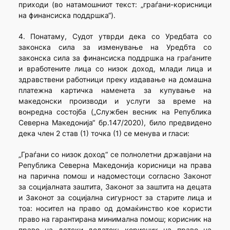
приходи (во натамошниот текст: „граѓани-корисници
на финансиска поддршка“).
4. Понатаму, Судот утврди дека со Уредбата со
законска сила за изменување на Уредбта со
законска сила за финансиска поддршка на граѓаните
и вработените лица со низок доход, млади лица и
здравствени работници преку издавање на домашна
платежна картичка наменета за купување на
македонски производи и услуги за време на
вонредна состојба („Службен весник на Република
Северна Македонија“ бр.147/2020), било предвидено
дека член 2 став (1) точка (1) се менува и гласи:
„Граѓани со низок доход“ се полнолетни државјани на
Република Северна Македонија корисници на права
на парична помош и надоместоци согласно Законот
за социјалната заштита, Законот за заштита на децата
и Законот за социјална сигурност за старите лица и
тоа: носител на право од домаќинство кое користи
право на гарантирана минимална помош; корисник на
право на детски додаток; корисник на право на