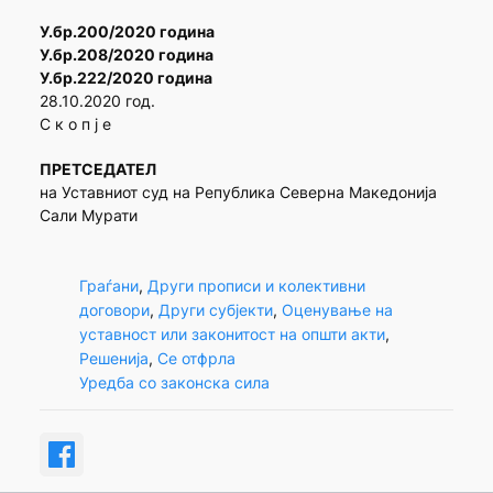
У.бр.200/2020 година
У.бр.208/2020 година
У.бр.222/2020 година
28.10.2020 год.
С к о п ј е
ПРЕТСЕДАТЕЛ
на Уставниот суд на Република Северна Македонија
Сали Мурати
Граѓани
, 
Други прописи и колективни
договори
, 
Други субјекти
, 
Оценување на
уставност или законитост на општи акти
, 
Решенија
, 
Се отфрла
Уредба со законска сила