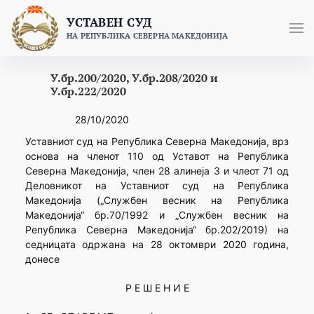
Skip
УСТАВЕН СУД
to
НА РЕПУБЛИКА СЕВЕРНА МАКЕДОНИЈА
content
У.бр.200/2020, У.бр.208/2020 и
У.бр.222/2020
28/10/2020
Уставниот суд на Република Северна Македонија, врз
основа на членот 110 од Уставот на Република
Северна Македонија, член 28 алинеја 3 и члеот 71 од
Деловникот на Уставниот суд на Република
Македонија („Службен весник на Република
Македонија“ бр.70/1992 и „Службен весник на
Република Северна Македонија“ бр.202/2019) на
седницата одржана на 28 октомври 2020 година,
донесе
Р Е Ш Е Н И Е