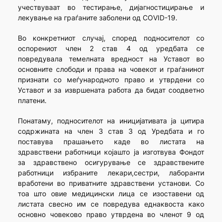
учествуваат во тестирање, дијагностицирање и
лекување на граѓаните заболени од COVID-19.
Во конкретниот случај, според подносителот со
оспорениот член 2 став 4 од уредбата се
повредувала темелната вредност на Уставот во
основните слободи и права на човекот и граѓанинот
признати со меѓународното право и утврдени со
Уставот и за извршената работа да бидат соодветно
платени.
Понатаму, подносителот на иницијативата ја цитира
содржината на член 3 став 3 од Уредбата и го
поставува прашањето каде во листата на
здравствени работници којашто ја изготвува Фондот
за здравствено осигурување се здравствените
работници избраните лекари,сестри, лаборанти
вработени во приватните здравствени установи. Со
тоа што овие медицински лица се изоставени од
листата свесно им се повредува еднаквоста како
основно човеково право утврдена во членот 9 од