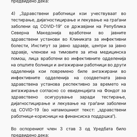
предвидено дека:
4) „Здравствени работници кои учествуваат во
тестирање, дијагностицирање и лекување на граѓани
заболени од COVID-19“ се државјани на Република
Северна Македонија вработени во јавните
здравствени установи во Клиниката за инфективни
болести, Институт за јавно здравје, центри за јавно
здравје, членови на тимовите за итна медицинска
помош, лица вработени во инфективните одделенија
на општите болници и ангажирани работници во други
одделенија кои повремено биле ангажирани во
инфективните одделенија на соодветната јавна
здравствена установа респективно за времето на
ангажирање согласно со евиденцијата на Фондот за
здравствено осигурување заради тестирање,
дијагностицирање и лекување на граѓани заболени
од COVID-19 (во натамошниот текст: „здравствени
работници-корисници на финансиска поддршка“).
Во оспорениот член 3 став 3 од Уредбата било
предвидено дека: