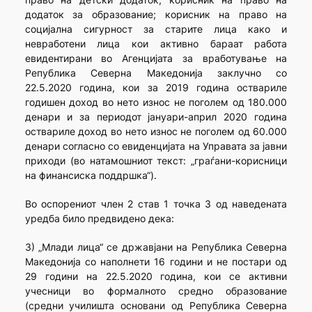
додаток за образование; корисник на право на
социјална сигурност за старите лица како и
невработени лица кои активно бараат работа
евидентирани во Агенцијата за вработување на
Република Северна Македонија заклучно со
22.5.2020 година, кои за 2019 година оствариле
годишен доход во нето износ не поголем од 180.000
денари и за периодот јануари-април 2020 година
оствариле доход во нето износ не поголем од 60.000
денари согласно со евиденцијата на Управата за јавни
приходи (во натамошниот текст: „граѓани-корисници
на финансиска поддршка“).
Во оспорениот член 2 став 1 точка 3 од наведената
уредба било предвидено дека:
3) „Млади лица“ се државјани на Република Северна
Македонија со наполнети 16 години и не постари од
29 години на 22.5.2020 година, кои се активни
учесници во формалното средно образование
(средни училишта основани од Република Северна