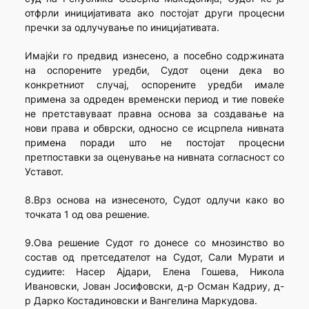
отфрли иницијативата ако постојат други процесни
пречки за одлучување по иницијативата.
Имајќи го предвид изнесено, а посебно содржината
на оспорените уредби, Судот оцени дека во
конкретниот случај, оспорените уредби имале
примена за одреден временски период и тие повеќе
не претставуваат правна основа за создавање на
нови права и обврски, односно се исцрпела нивната
примена поради што не постојат процесни
претпоставки за оценување на нивната согласност со
Уставот.
8.Врз основа на изнесеното, Судот одлучи како во
точката 1 од ова решение.
9.Ова решение Судот го донесе со мнозинство во
состав од претседателот на Судот, Сали Мурати и
судиите: Насер Ајдари, Елена Гошева, Никола
Ивановски, Јован Јосифовски, д-р Осман Кадриу, д-
р Дарко Костадиновски и Вангелина Маркудова.