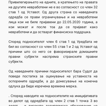
Привилегирањето на едните, а кратењето на правата
на другите невработени не е во согласност со член 32
став 1 од Уставот. Од друга страна со наведената
одредба се прави ограничување и на невработени
лица кои не биле пријавени до 22.05.2020 година, а
кои можат и после тоа да се пријават како
невработени и да остварат финансиска поддршка.
Според подносителот член 6 став 1 од Уредбата не
бил во согласност со член 55 став 1 и 2 од Уставот од
причини што со него се фаворизирале домашните
правни субјекти наспрема странските правни
субјекти.
Од наведените причини подносителот бара Судот да
поведе постапка за оценување на уставноста на
оспорените одредби, а до донесување на конечна
одлука да биде изречена времена мерка.
. Според наводите на подносителите на иницијативата
во делот од одредбата од член 2 став 1 точка 3 во
делот „ и високото додипломско образование на