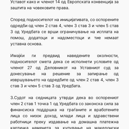
Уставот како и членот 14 од Европската конвенција за
заштита на човековите права.
Според подносителот на иницијативата, со оспорените
одредби од член 2 став 4, член 3 став 3 и член 5 став
3 од Уредбата се врши ограничување на исплата на
помош, додатоци и надоместоци и тие немаат
уставна основа.
Имајќи ги предвид наведените околности,
подносителот смета дека се исполнети условите од
членот 27 од Деловникот на Уставниот суд за
донесување на решение за запирање од
извршувањето на одредбите од член 2 став 4, член 3
став 3 и член 5 став 3 од Уредбата.
3.Судот на седницата утврди дека во оспорениот
член 2 став 1 точка 1 од Уредбата со законска сила за
финансиска поддршка на граѓаните и вработените
лица со низок доход, млади лица и здравствени
работници преку издавање на домашна платежна
картичка наменета за купување на македонски