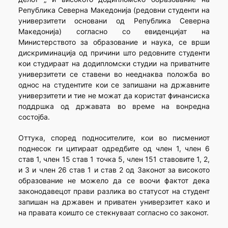
Република Северна Македонија (редовни студенти на
универзитети основани од Република Северна
Македонија) согласно со евиденцијат на
Министерството за образование и наука, се врши
дискриминација од причини што редовните студенти
кои студираат на додипломски студии на приватните
универзитети се ставени во нееднаква положба во
однос на студентите кои се запишани на државните
универзитети и тие не можат да користат финансиска
поддршка од државата во време на вонредна
состојба.
Оттука, според подносителите, кои во писмениот
поднесок ги цитираат одредбите од член 1, член 6
став 1, член 15 став 1 точка 5, член 151 ставовите 1, 2,
и 3 и член 26 став 1 и став 2 од Законот за високото
образование не можело да се воочи фактот дека
законодавецот прави разлика во статусот на студент
запишан на државен и приватен универзитет како и
на правата коишто се стекнуваат согласно со законот.