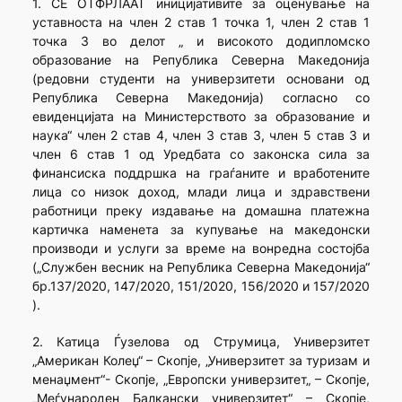
1. СЕ ОТФРЛААТ иницијативите за оценување на
уставноста на член 2 став 1 точка 1, член 2 став 1
точка 3 во делот „ и високото додипломско
образование на Република Северна Македонија
(редовни студенти на универзитети основани од
Република Северна Македонија) согласно со
евиденцијата на Министерството за образование и
наука“ член 2 став 4, член 3 став 3, член 5 став 3 и
член 6 став 1 од Уредбата со законска сила за
финансиска поддршка на граѓаните и вработените
лица со низок доход, млади лица и здравствени
работници преку издавање на домашна платежна
картичка наменета за купување на македонски
производи и услуги за време на вонредна состојба
(„Службен весник на Република Северна Македонија“
бр.137/2020, 147/2020, 151/2020, 156/2020 и 157/2020
).
2. Катица Ѓузелова од Струмица, Универзитет
„Американ Колеџ“ – Скопје, „Универзитет за туризам и
менаџмент“- Скопје, „Европски универзитет„ – Скопје,
„Меѓународен Балкански универзитет“ – Скопје,