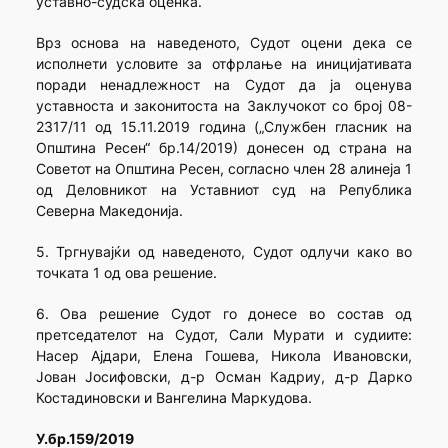
уставно-судска оценка.
Врз основа на наведеното, Судот оцени дека се
исполнети условите за отфрлање на иницијативата
поради ненадлежност на Судот да ја оценува
уставноста и законитоста на Заклучокот со број 08-
2317/11 од 15.11.2019 година („Службен гласник на
Општина Ресен“ бр.14/2019) донесен од страна на
Советот на Општина Ресен, согласно член 28 алинеја 1
од Деловникот на Уставниот суд на Република
Северна Македонија.
5. Тргнувајќи од наведеното, Судот одлучи како во
точката 1 од ова решение.
6. Ова решение Судот го донесе во состав од
претседателот на Судот, Сали Мурати и судиите:
Насер Ајдари, Елена Гошева, Никола Ивановски,
Јован Јосифовски, д-р Осман Кадриу, д-р Дарко
Костадиновски и Вангелина Маркудова.
У.бр.159/2019