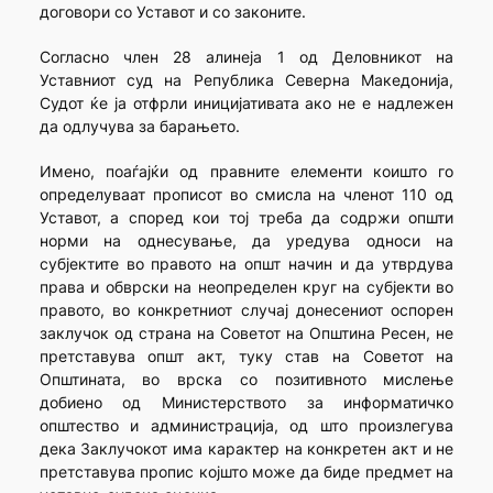
договори со Уставот и со законите.
Согласно член 28 алинеја 1 од Деловникот на
Уставниот суд на Република Северна Македонија,
Судот ќе ја отфрли иницијативата ако не е надлежен
да одлучува за барањето.
Имено, поаѓајќи од правните елементи коишто го
определуваат прописот во смисла на членот 110 од
Уставот, а според кои тој треба да содржи општи
норми на однесување, да уредува односи на
субјектите во правото на општ начин и да утврдува
права и обврски на неопределен круг на субјекти во
правото, во конкретниот случај донесениот оспорен
заклучок од страна на Советот на Општина Ресен, не
претставува општ акт, туку став на Советот на
Општината, во врска со позитивното мислење
добиено од Министерството за информатичко
општество и администрација, од што произлегува
дека Заклучокот има карактер на конкретен акт и не
претставува пропис којшто може да биде предмет на