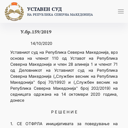
Skip
УСТАВЕН СУД
to
НА РЕПУБЛИКА СЕВЕРНА МАКЕДОНИЈА
content
У.бр.159/2019
14/10/2020
Уставниот суд на Република Северна Македонија, врз
основа на членот 110 од Уставот на Република
Северна Македонија и член 28 алинеја 1 и членот 71
од Деловникот на Уставниот суд на Република
Северна Македонија („Службен весник на Република
Македонија‟ број 70/1992) и („Службен весник на
Република Северна Македонија‟ број 202/2019) на
седницата одржана на 14 октомври 2020 година,
донесе
Р Е Ш Е Н И Е
1. СЕ ОТФРЛА иницијативата за поведување на