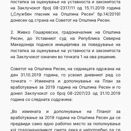
постапка за оценување на уставноста и законитоста
на Заклучокот број 08-2317/11 од 15.11.2019 година
(„Службен гласник на Општина Ресен“ бр.14/2019)
донесен од страна на Советот на Општина Ресен.
2. Живко Гошаревски, градоначалник на Општина
Ресен, до Уставниот суд на Република Северна
Македонија поднесе иницијатива за поведување на
постапка за оценување на уставноста и законитоста
на Заклучокот означен во точката 1 на ова решение.
Советот на Општина Ресен, на седницата одржана на
ден 31.10.2019 година, го усвоил дневниот ред со
точката – Измената и дополнување на План за
вработување за 2019 година на Општина Ресен и го
донел Заклучокот со број 08-2207/23 од 31.10.2019
година со следната содржина:
„Во измената и дополнување на Планот за
вработување за 2019 година на Општина Ресен да се
предвиди само едно работно место за пополнување
кој градоначалникот смета дека е најпотребно да се