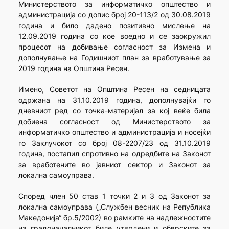
Министерството за информатичко општество и
администрација со допис број 20-113/2 од 30.08.2019
година и било дадено позитивно мислење на
12.09.2019 година со кое воедно и се заокружил
процесот на добивање согласност за Измена и
дополнување на Годишниот план за вработување за
2019 година на Општина Ресен.
Имено, Советот на Општина Ресен на седницата
одржана на 31.10.2019 година, дополнувајќи го
дневниот ред со точка-материјал за кој веќе била
добиена согласност од Министерството за
информатичко општество и администрација и носејќи
го Заклучокот со број 08-2207/23 од 31.10.2019
година, постапил спротивно на одредбите на Законот
за вработените во јавниот сектор и Законот за
локална самоуправа.
Според член 50 став 1 точки 2 и 3 од Законот за
локална самоуправа („Службен весник на Република
Македонија“ бр.5/2002) во рамките на надлежностите
на градоначалникот биле утврдени и обврските за