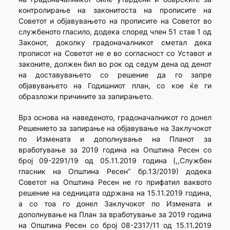
контролирање на законитоста на прописите на
Советот и објавувањето на прописите на Советот во
службеното гласило, додека според член 51 став 1 од
Законот, доколку градоначалникот сметал дека
прописот на Советот не е во согласност со Уставот и
законите, должен бил во рок од седум дена од денот
на доставувањето со решение да го запре
објавувањето на Годишниот план, со кое ќе ги
образложи причините за запирањето.
Врз основа на наведеното, градоначалникот го донел
Решението за запирање на објавување на Заклучокот
по Измената и дополнување на Планот за
вработување за 2019 година на Општина Ресен со
број 09-2291/19 од 05.11.2019 година (,,Службен
гласник на Општина Ресен’’ бр.13/2019) додека
Советот на Општина Ресен не го прифатил ваквото
решение на седницата одржана на 15.11.2019 година,
а со тоа го донел Заклучокот по Измената и
дополнување на План за вработување за 2019 година
на Општина Ресен со број 08-2317/11 од 15.11.2019