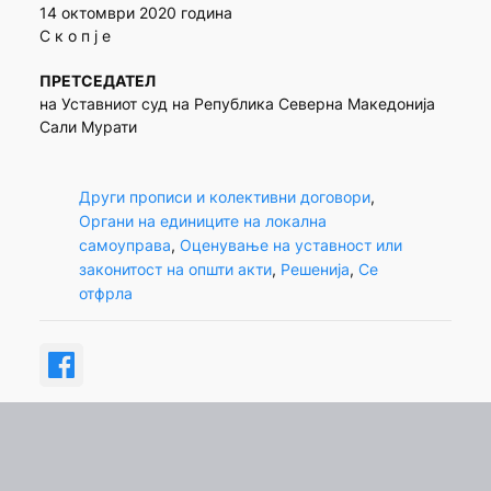
14 октомври 2020 година
С к о п ј е
ПРЕТСЕДАТЕЛ
на Уставниот суд на Република Северна Македонија
Сали Мурати
Други прописи и колективни договори
, 
Органи на единиците на локална
самоуправа
, 
Оценување на уставност или
законитост на општи акти
, 
Решенија
, 
Се
отфрла