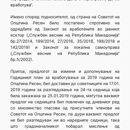
вработува“.
Имено според подносителот, од страна на Советот на
Општина Ресен било постапено спротивно на
одредбите од Законот за вработените во јавниот
есктор („Службен весник на Република Македонија“
бр.27/2014, 199/2014, 27/2016, 35/2018, 198/2018 и
142/2019) и Законот за локална самоуправа
(„Службен весник на Република Македонија“
бр.5/2002).
Притоа, предлогот за измени и дополнување на
Годишниот план за вработување за 2019 година на
Општина Ресен, бил доставен до советниците на 17.01.
2019 година за разгледување на 24-та седница која
била закажана за 25.01.2019 година, меѓутоа ваквиот
предлог на седницата бил повлечен од дневниот ред
со мнозинство гласови од присутните членови на
Советот на Општина Ресен, па дури ваквиот предлог
не бил разгледуван ни во наредните седници, така
што градоначалникот побарал мислење од