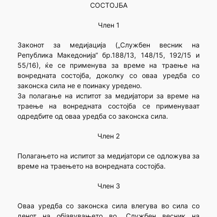
СОСТОЈБА
Член 1
Законот за медијација („Службен весник на
Република Македонија“ бр.188/13, 148/15, 192/15 и
55/16), ќе се применува за време на траење на
вонредната состојба, доколку со оваа уредба со
законска сила не е поинаку уредено.
За полагање на испитот за медијатори за време на
траење на вонредната состојба се применуваат
одредбите од оваа уредба со законска сила.
Член 2
Полагањето на испитот за медијатори се одложува за
време на траењето на вонредната состојба.
Член 3
Оваа уредба со законска сила влегува во сила со
денот на објавувањето во „Службен весник на