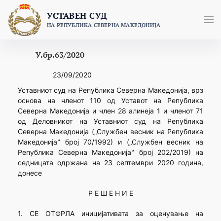
Skip
УСТАВЕН СУД
to
НА РЕПУБЛИКА СЕВЕРНА МАКЕДОНИЈА
content
У.бр.63/2020
23/09/2020
Уставниот суд на Република Северна Македонија, врз
основа на членот 110 од Уставот на Република
Северна Македонија и член 28 алинеја 1 и членот 71
од Деловникот на Уставниот суд на Република
Северна Македонија („Службен весник на Република
Македонија‟ број 70/1992) и („Службен весник на
Република Северна Македонија‟ број 202/2019) на
седницата одржана на 23 септември 2020 година,
донесе
Р Е Ш Е Н И Е
1. СЕ ОТФРЛА иницијативата за оценување на