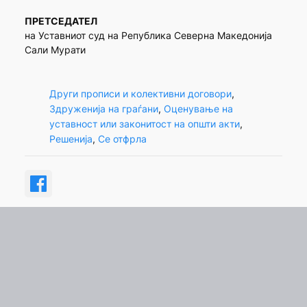
ПРЕТСЕДАТЕЛ
на Уставниот суд на Република Северна Македонија
Сали Мурати
Други прописи и колективни договори
, 
Здруженија на граѓани
, 
Оценување на
уставност или законитост на општи акти
, 
Решенија
, 
Се отфрла