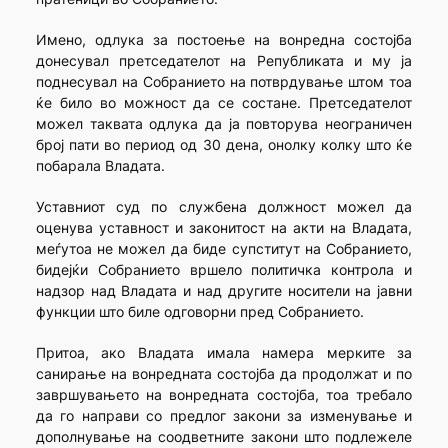
Имено, одлука за постоење на вонредна состојба
донесувал претседателот на Републиката и му ја
поднесувал на Собранието на потврдување штом тоа
ќе било во можност да се состане. Претседателот
можел таквата одлука да ја повторува неограничен
број пати во период од 30 дена, онолку колку што ќе
побарала Владата.
Уставниот суд по службена должност можел да
оценува уставност и законитост на акти на Владата,
меѓутоа не можел да биде супститут на Собранието,
бидејќи Собранието вршело политичка контрола и
надзор над Владата и над другите носители на јавни
функции што биле одговорни пред Собранието.
Притоа, ако Владата имала намера мерките за
санирање на вонредната состојба да продолжат и по
завршувањето на вонредната состојба, тоа требало
да го направи со предлог закони за изменување и
дополнување на соодветните закони што подлежеле