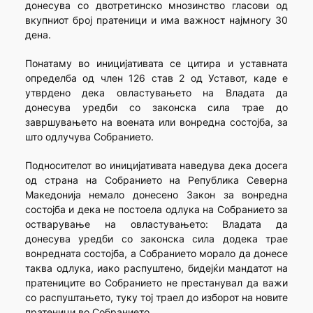
донесува со двотретинско мнозинство гласови од
вкупниот број пратеници и има важност најмногу 30
дена.
Понатаму во иницијативата се цитира и уставната
определба од член 126 став 2 од Уставот, каде е
утврдено дека овластувањето на Владата да
донесува уредби со законска сила трае до
завршувањето на воената или вонредна состојба, за
што одлучува Собранието.
Подносителот во иницијативата наведува дека досега
од страна на Собранието на Република Северна
Македонија немало донесено Закон за вонредна
состојба и дека не постоела одлука на Собранието за
остварување на овластувањето: Владата да
донесува уредби со законска сила додека трае
вонредната состојба, а Собранието морало да донесе
таква одлука, иако распуштено, бидејќи мандатот на
пратениците во Собранието не престанувал да важи
со распуштањето, туку тој траел до изборот на новите
пратеници во Собранието.