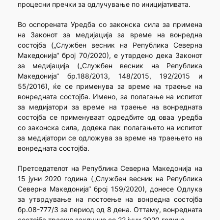
процесни пречки за одлучување по иницијативата.
Во оспорената Уредба со законска сила за примена
на Законот за медијација за време на вонредна
состојба („Службен весник на Република Северна
Македонија“ број 70/2020), е утврдено дека Законот
за медијација („Службен весник на Република
Македонија“ бр.188/2013, 148/2015, 192/2015 и
55/2016), ќе се применува за време на траење на
вонредната состојба. Имено, за полагање на испитот
за медијатори за време на траење на вонредната
состојба се применуваат одредбите од оваа уредба
со законска сила, додека пак полагањето на испитот
за медијатори се одложува за време на траењето на
вонредната состојба.
Претседателот на Република Северна Македонија на
15 јуни 2020 година („Службен весник на Република
Северна Македонија“ број 159/2020), донесе Одлука
за утврдување на постоење на вонредна состојба
бр.08-777/3 за период од 8 дена. Оттаму, вонредната
состојба траеше заклучно со 22 јуни 2020 година.