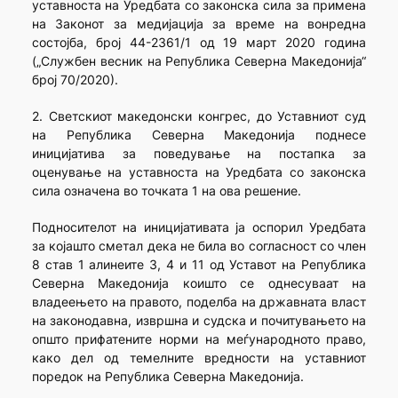
уставноста на Уредбата со законска сила за примена
на Законот за медијација за време на вонредна
состојба, број 44-2361/1 од 19 март 2020 година
(„Службен весник на Република Северна Македонија“
број 70/2020).
2. Светскиот македонски конгрес, до Уставниот суд
на Република Северна Македонија поднесе
иницијатива за поведување на постапка за
оценување на уставноста на Уредбата со законска
сила означена во точката 1 на ова решение.
Подносителот на иницијативата ја оспорил Уредбата
за којашто сметал дека не била во согласност со член
8 став 1 алинеите 3, 4 и 11 од Уставот на Република
Северна Македонија коишто се однесуваат на
владеењето на правото, поделба на државната власт
на законодавна, извршна и судска и почитувањето на
општо прифатените норми на меѓународното право,
како дел од темелните вредности на уставниот
поредок на Република Северна Македонија.