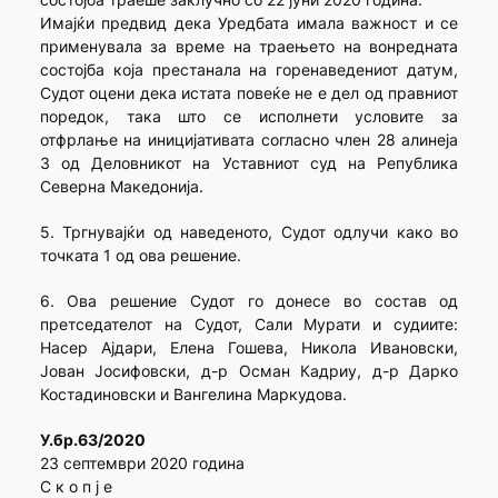
Имајќи предвид дека Уредбата имала важност и се
применувала за време на траењето на вонредната
состојба која престанала на горенаведениот датум,
Судот оцени дека истата повеќе не е дел од правниот
поредок, така што се исполнети условите за
отфрлање на иницијативата согласно член 28 алинеја
3 од Деловникот на Уставниот суд на Република
Северна Македонија.
5. Тргнувајќи од наведеното, Судот одлучи како во
точката 1 од ова решение.
6. Ова решение Судот го донесе во состав од
претседателот на Судот, Сали Мурати и судиите:
Насер Ајдари, Елена Гошева, Никола Ивановски,
Јован Јосифовски, д-р Осман Кадриу, д-р Дарко
Костадиновски и Вангелина Маркудова.
У.бр.63/2020
23 септември 2020 година
С к о п ј е