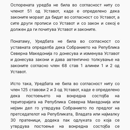
Оспорената уредба не била во согласност ниту со
членот 51 од Уставот, каде е определено дека
законите мораат да бидат во согласност со Уставот, а
сите други прописи со Уставот и со закон и секој е
должен да ги почитува Уставот и законите.
Понатаму, Уредбата не била во согласност со
уставната определба дека Собранието на Република
Северна Македонија го донесува и изменува Уставот
и донесува закони и дава автентично толкување на
законите согласно член 68 став 1 алинеи 1 и 2 од
Уставот.
Исто така, Уредбата не била во согласност ниту со
член 125 ставови 2 и 3 од Уставот, каде е определено
дека постоењето на вонредна состојба на
територијата на Република Северна Македонија или
нејзин дел го утврдува Собранието по предлог на
претседателот на Републиката, Владата или најмалку
30 пратеници, додека пак одлуката со која се
утврдува постоење на вонредна состојба се