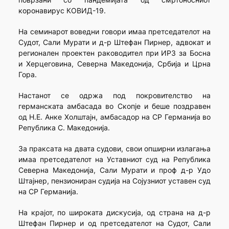
коронавирус КОВИД-19.
На семинарот воведни говори имаа претседателот на
Судот, Сали Мурати и д-р Штефан Пирнер, адвокат и
регионален проектен раководител при ИРЗ за Босна
и Херцеговина, Северна Македонија, Србија и Црна
Гора.
Настанот се одржа под покровителство на
германската амбасада во Скопје и беше поздравен
од Н.Е. Анке Холштајн, амбасадор на СР Германија во
Република С. Македонија.
За праксaта на двата судови, свои опширни излагања
имаа претседателот на Уставниот суд на Република
Северна Македонија, Сали Мурати и проф д-р Удо
Штајнер, пензиониран судија на Сојузниот уставен суд
на СР Германија.
На крајот, по широката дискусија, од страна на д-р
Штефан Пирнер и од претседателот на Судот, Сали