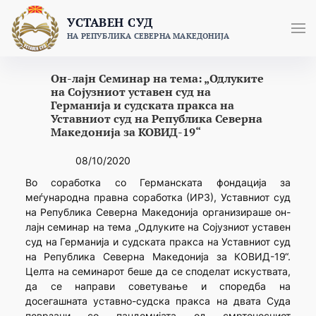
Skip
УСТАВЕН СУД
to
НА РЕПУБЛИКА СЕВЕРНА МАКЕДОНИЈА
content
Он-лајн Семинар на тема: „Одлуките
на Сојузниот уставен суд на
Германија и судската пракса на
Уставниот суд на Република Северна
Македонија за КОВИД-19“
08/10/2020
Во соработка со Германската фондација за
меѓународна правна соработка (ИРЗ), Уставниот суд
на Република Северна Македонија организираше он-
лајн семинар на тема „Одлуките на Сојузниот уставен
суд на Германија и судската пракса на Уставниот суд
на Република Северна Македонија за КОВИД-19“.
Целта на семинарот беше да се споделат искуствата,
да се направи советување и споредба на
досегашната уставно-судска пракса на двата Суда
поврзани со пандемијата од смртоносниот