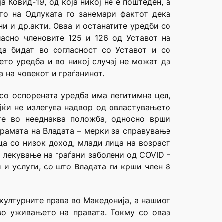
 Ковид-19, од која никој не е поштеден, а
ето на Одлуката го занемари фактот дека
ни и др.акти. Оваа и останатите уредби со
ласно членовите 125 и 126 од Уставот на
да бидат во согласност со Уставот и со
ето уредба и во никој случај не можат да
а на човекот и граѓанинот.
со оспорената уредба има легитимна цел,
ејќи не излегува надвор од овластувањето
ите во нееднаква положба, односно врши
рамата на Владата – мерки за справување
ица со низок доход, млади лица на возраст
 лекување на граѓани заболени од COVID –
и услуги, со што Владата ги крши член 8
културните права во Македонија, а нашиот
во уживањето на правата. Токму со оваа