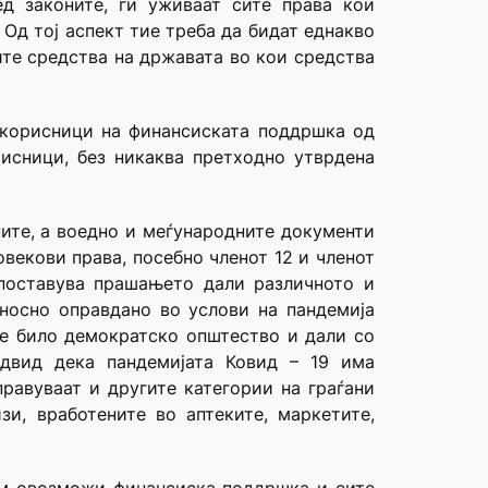
д законите, ги уживаат сите права кои
 Од тој аспект тие треба да бидат еднакво
ите средства на државата во кои средства
 корисници на финансиската поддршка од
рисници, без никаква претходно утврдена
ните, а воедно и меѓународните документи
овекови права, посебно членот 12 и членот
 поставува прашањето дали различното и
носно оправдано во услови на пандемија
кое било демократско општество и дали со
едвид дека пандемијата Ковид – 19 има
правуваат и другите категории на граѓани
зи, вработените во аптеките, маркетите,