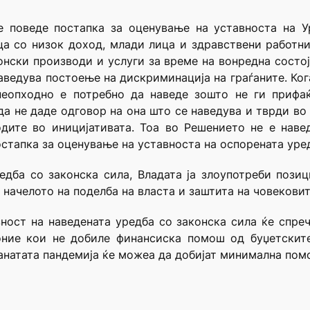
 поведе постапка за оценување на уставноста на У
ца со низок доход, млади лица и здравствени работ
нски производи и услуги за време на вонредна состој
 наведува постоење на дискриминација на граѓаните. Ко
неопходно е потребно да наведе зошто не ги прифаќ
а не даде одговор на она што се наведува и тврди во 
дите во иницијативата. Тоа во Решението не е навед
остапка за оценување на уставноста на оспорената уре
едба со законска сила, Владата ја злоупотреби пози
начелото на поделба на власта и заштита на човековит
ност на наведената уредба со законска сила ќе спре
оние кои не добиле финансиска помош од буџетските
анатата пандемија ќе можеа да добијат минимална пом