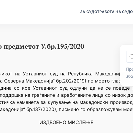
ЗА СУДОТ
РАБОТА НА СУДО
 предметот У.бр.195/2020
Про
никот на Уставниот суд на Република Македонија („С
зб
ка Северна Македонија“ бр.202/2019) по моето гласање 
одина со кое Уставниот суд одлучи да не се поведе 
 поддршка на граѓаните и вработените лица со низок д
тичка наменета за купување на македонски производи
акедонија“ бр.137/2020), писмено го образложувам мое
ИЗДВОЕНО МИСЛЕЊЕ