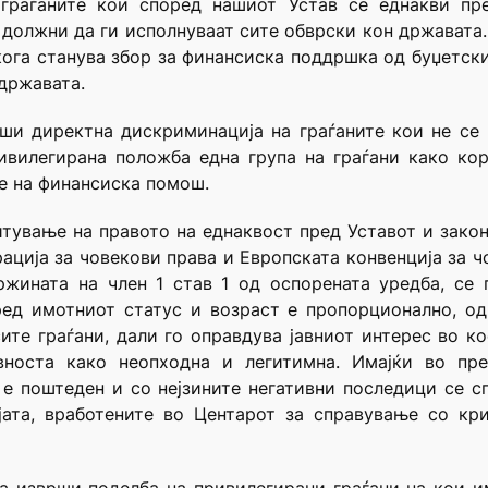
граѓаните кои според нашиот Устав се еднакви пре
 должни да ги исполнуваат сите обврски кон државата.
кога станува збор за финансиска поддршка од буџетск
 државата.
рши директна дискриминација на граѓаните кои не се
ивилегирана положба една група на граѓани како ко
е на финансиска помош.
итување на правото на еднаквост пред Уставот и зако
ација за човекови права и Европската конвенција за ч
држината на член 1 став 1 од оспорената уредба, се
ред имотниот статус и возраст е пропорционално, од
ите граѓани, дали го оправдува јавниот интерес во 
носта како неопходна и легитимна. Имајќи во пр
 е поштеден и со нејзините негативни последици се с
јата, вработените во Центарот за справување со кри