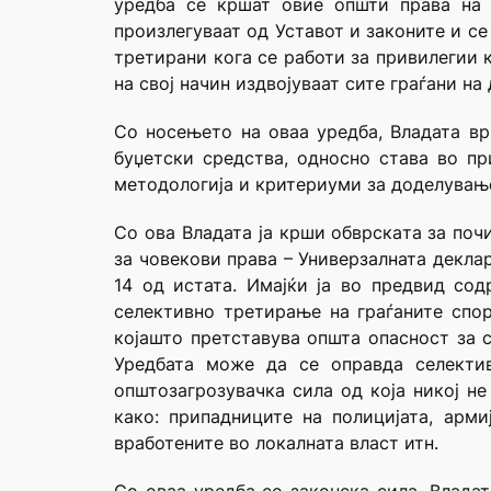
уредба се кршат овие општи права на 
произлегуваат од Уставот и законите и се
третирани кога се работи за привилегии 
на свој начин издвојуваат сите граѓани на
Со носењето на оваа уредба, Владата в
буџетски средства, односно става во пр
методологија и критериуми за доделувањ
Со ова Владата ја крши обврската за поч
за човекови права – Универзалната деклар
14 од истата. Имајќи ја во предвид со
селективно третирање на граѓаните спо
којашто претставува општа опасност за с
Уредбата може да се оправда селектив
општозагрозувачка сила од која никој не
како: припадниците на полицијата, арми
вработените во локалната власт итн.