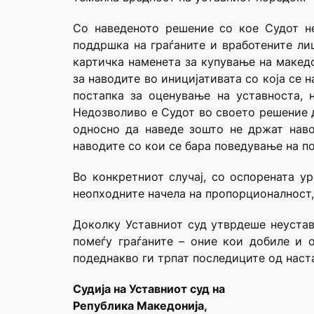
Со наведеното решение со кое Судот не
поддршка на граѓаните и вработените ли
картичка наменета за купување на македо
за наводите во иницијативата со која се
постапка за оценување на уставноста, 
Недозволиво е Судот во своето решение д
односно да наведе зошто не држат наво
наводите со кои се бара поведување на п
Во конкретниот случај, со оспорената ур
неопходните начела на пропорционалност, 
Доколку Уставниот суд утврдеше неустав
помеѓу граѓаните – оние кои добиле и 
подеднакво ги трпат последиците од наст
Судија на Уставниот суд на
Република Македонија,