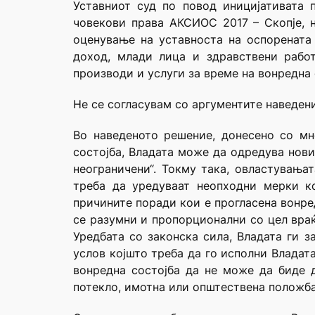
Уставниот суд по повод иницијативата 
човекови права АКСИОС 2017 – Скопје, н
оценување на уставноста на оспорената
доход, млади лица и здравствени рабо
производи и услуги за време на вонредна 
Не се согласувам со аргументите наведен
Во наведеното решение, донесено со мн
состојба, Владата може да одредува нови
неограничени“. Токму така, овластувања
треба да уредуваат неопходни мерки к
причините поради кои е прогласена вонре
се разумни и пропорционални со цел враќ
Уредбата со законска сила, Владата ги з
услов којшто треба да го исполни Владат
вонредна состојба да не може да биде д
потекло, имотна или општествена положба