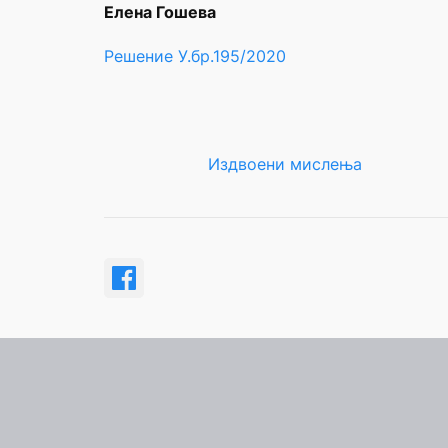
Елена Гошева
Решение У.бр.195/2020
Издвоени мислења