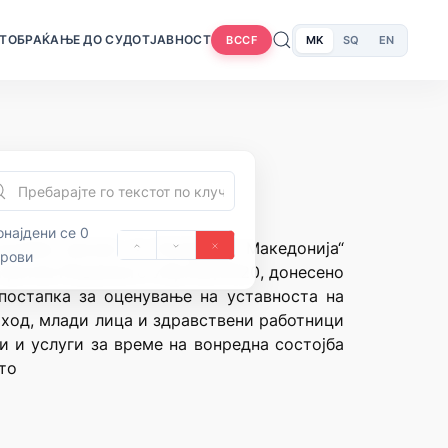
Т
ОБРАЌАЊЕ ДО СУДОТ
ЈАВНОСТ
MK
SQ
EN
BCCF
најдени се 0
лужбен весник на Република Македонија“
орови
против Решението У.бр.195/2020, донесено
постапка за оценување на уставноста на
оход, млади лица и здравствени работници
 и услуги за време на вонредна состојба
то