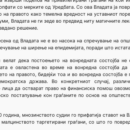
та изврши поделба на привилегирани граѓани на кои
опфати со мерките од Уредбата. Со ова Владата ја пов
о на правото како темелна вредност на уставниот пор
уми, Владата не ги зеде во предвид ниту матичните ле
равдано решение.
сена од Владата не е во насока на спречување на опш
речување на ширење на епидемијата, поради што истата
 велат дека постоењето на вонредната состојба не
ата е овластена во време на вонредна состојба да 
то на правото, бидејќи тоа и во вонредна состојба е 
емократска држава. Во конкретниот случај, разли
 лица да остварат право на финансиска помош овозмо
ско постапување кон граѓаните по основ на општеств
0 година, мнозинството судии го прифатија ставот на 
 малцинството таргетирани граѓани, со што го повре