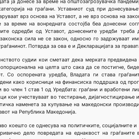
ата ја донесе за време на општозагрозувачка пандемија
атегорија на граѓани. Уставниот суд при донесувањ
аруваат врз основа на Уставот, а не врз основа на зако
 за време на вонредната состојба беа донесени сог
ните одредби од Уставот, донесените уредби треба 
 законска сила не се закон, односно го задржуваат им
раѓанинот. Потврда за ова е и Декларацијата за прават
нството судии кои сметаат дека мерката предвидена 
опорционална на целта што сака да се постигне, бид
т. Со оспорената уредба, Владата ги става граѓан
идени како корисници на финансиска поддршка од прог
и во член 1 став 1 од Уредбата: граѓани и вработени л
ици кои учествуваат во тестирање, дијагностицирање и
тичка наменета за купување на македонски производи 
ставот на Република Македонија.
во коешто се однесува на политичките, социјалните и 
кривично дело повредата на еднаквост на граѓаните 