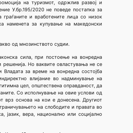
ромоција на туризмот, одржлив развој и
ние У.бр.195/2020 не поведе постапка за
 граѓаните и вработените лица со низок
ка наменета за купување на македонски
акво од мнозинството судии.
аконска сила, при постоење на вонредна
и решенија. Но ваквите овластувања не се
и Владата за време на вонредна состојба
индиректно влијание во надминување на
гитимна цел, општествена оправданост, да
ѓаните. Со исполнување на овие услови од
от врз основа на кои е донесена. Другиот
ограничувањето на слободите и правата во
, јазик, вера, национално или социјално