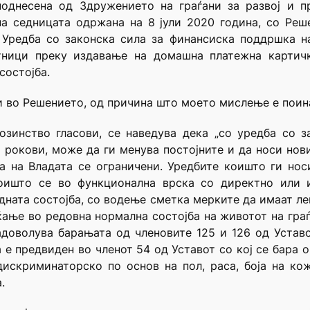
поднесена од Здружението на граѓани за развој и п
а седницата одржана на 8 јули 2020 година, со Реше
 Уредба со законска сила за финансиска поддршка на
тници преку издавање на домашна платежна картич
состојба.
и во Решението, од причина што моето мислење е поин
озинство гласови, се наведува дека „со уредба со з
 рокови, може да ги менува постојните и да носи нов
та на Владата се ограничени. Уредбите коишто ги нос
оишто се во функционална врска со директно или 
дната состојба, со водење сметка мерките да имаат ле
ање во редовна нормална состојба на животот на гра
адоволува барањата од членовите 125 и 126 од Устав
а е предвиден во членот 54 од Уставот со кој се бара 
искриминаторско по основ на пол, раса, боја на кожа
.