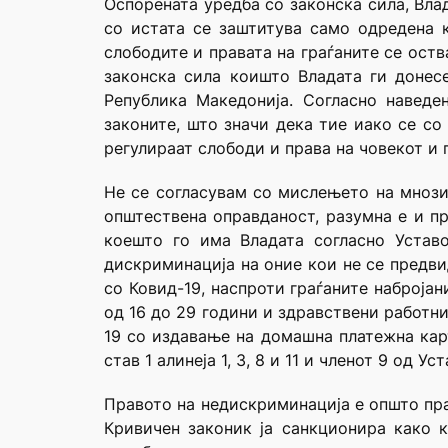
Оспорената уредба со законска сила, Влад
со истата се заштитува само одредена к
слободите и правата на граѓаните се оств
законска сила коишто Владата ги донесе
Република Македонија. Согласно наведе
законите, што значи дека тие иако се со
регулираат слободи и права на човекот и г
Не се согласувам со мислењето на мнози
општествена оправданост, разумна е и пр
коешто го има Владата согласно Уставо
дискриминација на оние кои не се предв
со Ковид-19, наспроти граѓаните набројан
од 16 до 29 години и здравствени работн
19 со издавање на домашна платежна кар
став 1 алинеја 1, 3, 8 и 11 и членот 9 од У
Правото на недискриминација е општо пра
Кривичен законик ја санкционира како 