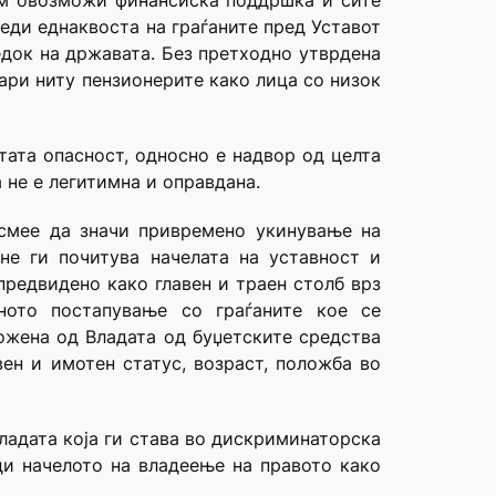
 им овозможи финансиска поддршка и сите
реди еднаквоста на граѓаните пред Уставот
едок на државата. Без претходно утврдена
кари ниту пензионерите како лица со низок
тата опасност, односно е надвор од целта
 не е легитимна и оправдана.
 смее да значи привремено укинување на
не ги почитува начелата на уставност и
предвидено како главен и траен столб врз
чното постапување со граѓаните кое се
жена од Владата од буџетските средства
ен и имотен статус, возраст, положба во
Владата која ги става во дискриминаторска
ди начелото на владеење на правото како