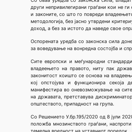
Со оваа уредба со законска сила, Влада
други непривилегирани граѓани кои не ги 
и законите, со што го повреди владеењет
методологија, без јасно утврдени критери
доход, а без за истото да наведе свое оп
Оспорената уредба со законска сила доне
за воведување на вонредна состојба и сп
Сите европски и меѓународни стандарди
владеењето на правото, ниту пак држав
законитост коишто се основа на владеење
кој опстојува и функционира секоја д
манифестира во оневозможување на сите
на државата, претставува дискриминатор
општеството, припадност на група.
Со Решението У.бр.195/2020 од 8 јули 202
положба мнозинството граѓани, наспроти
темелна вредност на уставниот поредок.