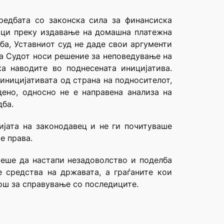
редбата со законска сила за финансиска
ници преку издавање на домашна платежна
ба, Уставниот суд не даде свои аргументи
га Судот носи решение за неповедување на
а наводите во поднесената иницијатива.
иницијативата од страна на подносителот,
ено, односно не е направена анализа на
дба.
цијата на законодавец и не ги почитуваше
е права.
чеше да настапи незадоволство и поделба
 средства на државата, а граѓаните кои
ош за справување со последиците.