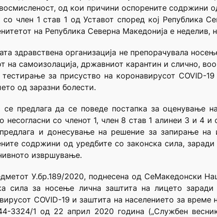
 двосмисленост, од кои причини оспорените содржини о
 со член 1 став 1 од Уставот според кој Република Се
нитетот на Република Северна Македонија е неделив, н
ата здравствена организација не препорачувала носењ
 на самоизолација, државниот карантин и слично, воо
 тестирање за присуство на коронавирусот COVID-19
ието од заразни болести.
а се предлага да се поведе постапка за оценување н
несогласни со членот 1, член 8 став 1 алинеи 3 и 4 и 
е предлага и донесување на решение за запирање на
рените содржини од уредбите со законска сила, зарад
нивното извршување.
едметот У.бр.189/2020, поднесена од СеМакедонски Н
ска сила за носење лична заштита на лицето заради
вирусот COVID-19 и заштита на населението за време н
44-3324/1 од 22 април 2020 година („Службен весни