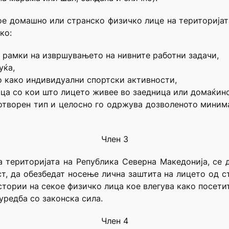
екое домашно или странско физичко лице на територија
ко:
о рамки на извршувањето на нивните работни задачи,
уќа,
о како индивидуални спортски активности,
ица со кои што лицето живее во заедница или домаќин
отворен тип и целосно го одржува дозволеното миним
Член 3
 територијата на Република Северна Македонија, се
ост, да обезбедат носење лична заштита на лицето од 
стории на секое физичко лица кое влегува како посетит
уредба со законска сила.
Член 4