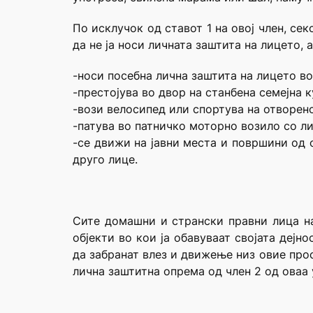
По исклучок од ставот 1 на овој член, с
да не ја носи личната заштита на лицето, а
-носи посебна лична заштита на лицето в
-престојува во двор на станбена семејна к
-вози велосипед или спортува на отворен
-патува во патничко моторно возило со л
-се движи на јавни места и површини од 
друго лице.
Сите домашни и странски правни лица на
објекти во кои ја обавуваат својата дејн
да забранат влез и движење низ овие про
лична заштитна опрема од член 2 од оваа 