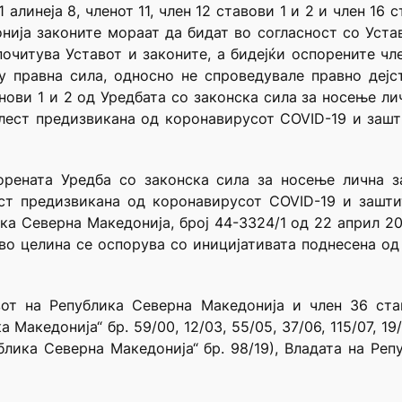
 алинеја 8, членот 11, член 12 ставови 1 и 2 и член 16 
нија законите мораат да бидат во согласност со Устав
 почитува Уставот и законите, а бидејќи оспорените ч
у правна сила, односно не спроведувале правно дејс
ови 1 и 2 од Уредбата со законска сила за носење л
лест предизвикана од коронавирусот COVID-19 и зашт
орената Уредба со законска сила за носење лична 
ст предизвикана од коронавирусот COVID-19 и зашти
ика Северна Македонија, број 44-3324/1 од 22 април 2
а во целина се оспорува со иницијативата поднесена од
вот на Република Северна Македонија и член 36 ста
кедонија“ бр. 59/00, 12/03, 55/05, 37/06, 115/07, 19/08,
ублика Северна Македонија“ бр. 98/19), Владата на Реп