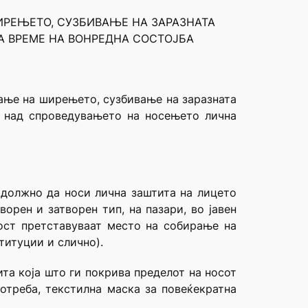
ИРЕЊЕТО, СУЗБИВАЊЕ НА ЗАРАЗНАТА
А ВРЕМЕ НА ВОНРЕДНА СОСТОЈБА
вање на ширењето, сузбивање на заразната
т над спроведувањето на носењето лична
 должно да носи лична заштита на лицето
орен и затворен тип, на пазари, во јавен
ост претставуваат место на собирање на
титуции и слично).
ита која што ги покрива пределот на носот
отреба, текстилна маска за повеќекратна