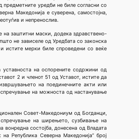
д предметните уредби не биле согласни со
верна Македонија е суверена, самостојна,
еотуѓив и непренослив.
е на заштитни маски, додека здравствено-
пшто не зависеле од Уредбата со законска
 и истите мерки биле спроведени со веќе
а уставноста на оспорените содржини од
ставот 2 и членот 51 од Уставот, истите да
 извршувањето на поединечните акти или
и спречување на можноста од настанување
ационален Совет-Македониум од Богданци,
 спречување на ширењето, сузбивање на
а вонредна состојба, донесена од Владата
к на Република Северна Македонија” број