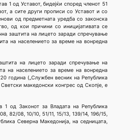
став 1 од Уставот, бидејќи според членот 51
от, а сите други прописи со Уставот и со
ленови од предметната уредба со законска
тво, од кои причини со иницијативата се
ична заштита на лицето заради спречување
ита на населението за време на вонредна
заштита на лицето заради спречување на
та на населението за време на вонредна
020 година („Службен весник на Република
 Светски македонски конгрес од Скопје, е
в 1 од Законот за Владата на Република
 82/08, 10/10, 51/11, 15/13, 139/14, 196/15,
ублика Северна Македонија, на седницата,