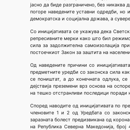
јасно да биде разграничено, без никаква
погоре наведените уставни одредби, но и
демократска и социјална држава, а сувере
Со иницијативата се укажува дека Светск
репресивните мерки како што бил режимот
сила за задолжителна самоизолација при
постоечкиот Закон за заштита на населен
Од наведените причини со иницијативат
предметните уредби со законска сила како 
се поништат, а до конечната одлука, с
дејствија преземени врз основа на оспо
на тешко отстранливи последици поради 
Според наводите од иницијативата по пр
членовите 1 и 2 од Уредбата со закон
заразната болест предизвикана од корона
на Република Северна Македонија, број 