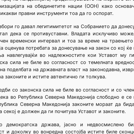
низацијата на обединетите нации (ООН) како основа
икакви правни инструменти тоа да го оспорат.
избори го давал легитимитетот на Собранието да донес
тал дека се противуставни. Владата исклучиво може
ен временски интервал и тоа за време на траењето н
 оценува потребата за донесување на закон со кој ќе 
ња навлегувајќи во надлежностите кои Уставот му г
ска сила не биле во согласност со темелната вреднос
 на поделбата на државната власт на законодавна, изврш
а законите и истите автентично ги толкува.
би со законска сила не биле во согласност и со член 
ека во Република Северна Македонија слободно е се 
публика Северна Македонија законите мораат да бида
а секој е должен да ги почитува Уставот и законите.
о демократска држава, јасно и недвосмислено би
аст и доколку во вонредна состојба истите биле скон