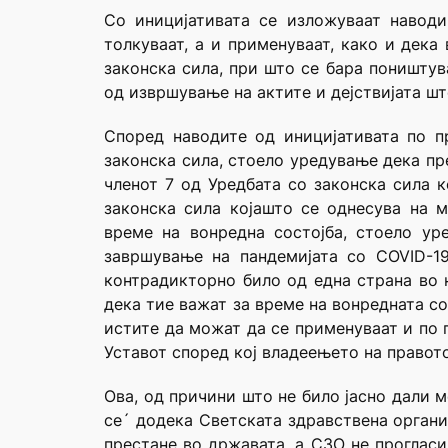
Со иницијативата се изложуваат навод
толкуваат, а и применуваат, како и дека
законска сила, при што се бара поништув
од извршување на актите и дејствијата шт
Според наводите од иницијативата по пр
законска сила, стоело уредување дека пр
членот 7 од Уредбата со законска сила 
законска сила којашто се однесува на 
време на вонредна состојба, стоело ур
завршување на пандемијата со COVID-19
контрадикторно било од една страна во н
дека тие важат за време на вонредната со
истите да можат да се применуваат и по п
Уставот според кој владеењето на правот
Ова, од причини што не било јасно дали 
се´ додека Светската здравствена органи
престане во државата, а СЗО не прогласи