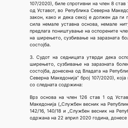
107/2020), биле спротивни на член 8 став 1
од Уставот, во Република Северна Македо
закон, како и дека секој е должен да ги
сила немале уставна основа, немале нит
предлага поништување на оспорените член
на ширењето, сузбивање на заразната бо
состојба.
3. Судот на седницата утврди дека осп
ширењето, сузбивање на заразната боле
состојба, донесена од Владата на Републ
Северна Македонија” број 107/2020), кој
со следната содржина:
Врз основа на член 126 став 1 од Уста
Македонија („Службен весник на Република Ма
142/16, 140/18 и „Службен весник на Реп
одржана на 22 април 2020 година, донесе