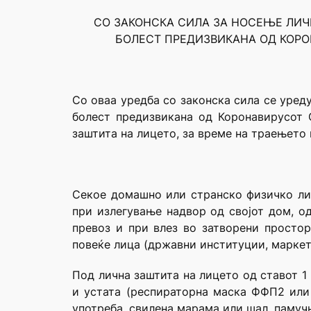
СО ЗАКОНСКА СИЛА ЗА НОСЕЊЕ ЛИЧ
БОЛЕСТ ПРЕДИЗВИКАНА ОД КОРО
Со оваа уредба со законска сила се уред
болест предизвикана од Коронавирусот 
заштита на лицето, за време на траењето 
Секое домашно или странско физичко лиц
при излегување надвор од својот дом, од
превоз и при влез во затворени просто
повеќе лица (државни институции, маркети
Под лична заштита на лицето од ставот 1 
и устата (респираторна маска ФФП2 или 
употреба, свилена марама или шал, памучн