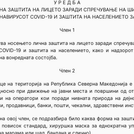
У Р Е Д Б А
НА ЗАШТИТА НА ЛИЦЕТО ЗАРАДИ СПРЕЧУВАЊЕ НА Ш
НАВИРУСОТ COVID-19 И ЗАШТИТА НА НАСЕЛЕНИЕТО З
Член 1
ува носењето лична заштита на лицето заради спречу
COVID-19 и заштита на населението, како и надзоро
на вонредната состојба.
Член 2
е на територија на Република Северна Македонија е
носно при движење на јавни места и површини од отв
ри на оператори кои поради нивната природа на дејн
, продавници, банки, пошти, чекални, здравствени инс
на овој член, се подразбира било каква форма на зашт
повисок стандард, хируршка маска за еднократна уп
а марама или шал, бандана и слично).