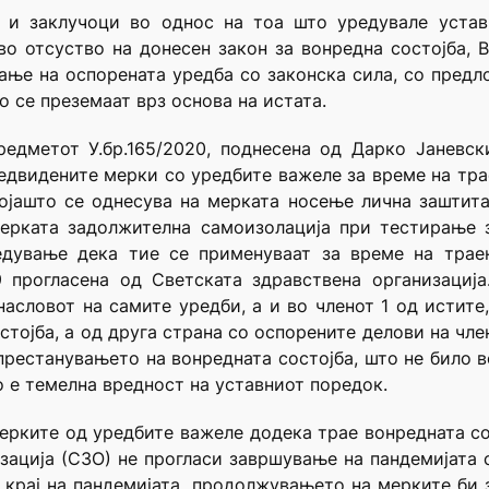
и и заклучоци во однос на тоа што уредувале устав
 во отсуство на донесен закон за вонредна состојба,
ање на оспорената уредба со законска сила, со пред
о се преземаат врз основа на истата.
едметот У.бр.165/2020, поднесена од Дарко Јаневск
едвидените мерки со уредбите важеле за време на тра
којашто се однесува на мерката носење лична заштита
мерката задолжителна самоизолација при тестирање з
едување дека тие се применуваат за време на трае
 прогласена од Светската здравствена организација
асловот на самите уредби, а и во членот 1 од истите
стојба, а од друга страна со оспорените делови на чл
рестанувањето на вонредната состојба, што не било во
о е темелна вредност на уставниот поредок.
мерките од уредбите важеле додека трае вонредната сос
зација (СЗО) не прогласи завршување на пандемијата 
 крај на пандемијата, продолжувањето на мерките би