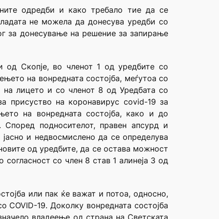
ните одредби и како требало тие да се
 Владата не можела да донесува уредби со
лог за донесување на решение за запирање
и од Скопје, во членот 1 од уредбите со
ењето на вонредната состојба, меѓутоа со
 на лицето и со членот 8 од Уредбата со
а присуство на коронавирус covid-19 за
њето на вонредната состојба, како и до
. Според подносителот, правен апсурд и
, јасно и недвосмислено да се определува
еновите од уредбите, да се остава можност
 согласност со член 8 став 1 алинеја 3 од
тојба или пак ќе важат и потоа, односно,
со COVID-19. Доколку вонредната состојба
 значело владеење од страна на Светската