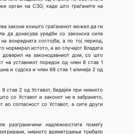
чки орган на СЗО, каде што граѓаните на
ува закони коишто граѓанинот можел да ги
ла да донесува уредби со законска сила
а вонредната состојба, а по тој период,
го нормирал истото, а во случајот Владата
и доверил на законодавниот дом, со што
т на уставниот поредок од член 8 став 1
на и судска и член 68 став 1 алинеја 2 од
8 став 2 од Уставот, бидејќи при нивното
што со Уставот и законот не е забрането,
т во согласност со Уставот, а сите други
ле разграничени надлежностите помеѓу
центрирани, нивното времетраење требало