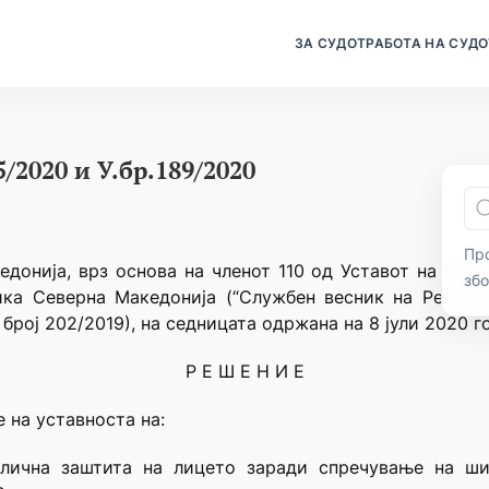
ЗА СУДОТ
РАБОТА НА СУДО
5/2020 и У.бр.189/2020
Про
донија, врз основа на членот 110 од Уставот на Реп
зб
ика Северна Македонија (“Службен весник на Републи
број 202/2019), на седницата одржана на 8 јули 2020 г
Р Е Ш Е Н И Е
 на уставноста на:
 лична заштита на лицето заради спречување на ши