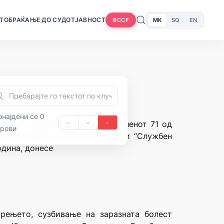
Т
ОБРАЌАЊЕ ДО СУДОТ
ЈАВНОСТ
MK
SQ
EN
BCCF
најдени се 0
ублика Северна Македонија и членот 71 од
орови
ка Македонија” број 70/1992 и “Службен
одина, донесе
рењето, сузбивање на заразната болест