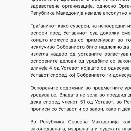
здравствена организација, односно Орга
Република Македонија немале апсолутно н
Граѓанинот како суверен, на непосредни 
оспори пред Уставниот суд доколку сме
коишто можеле да се применуваат во точ
исклучиво Собранието било надлежно да ја
излегла надвор од уставните овластува
оспорените делови од уредбите со закон
алинеја 4 од Уставот којашто се однесува
Уставот според кој Собранието ги донесув
Оспорените содржини во предметните уред
уредување, Владата не зела во предвид д
дека според членот 51 од Уставот, во Ре
прописи со Уставот и со закон, како и дек
Во Република Северна Македонија как
законодавната, извршната и судската вл