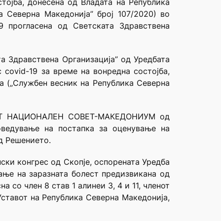
тојба, донесена од Владата на Република
а Северна Македонија” број 107/2020) во
9 прогласена од Светската Здравствена
та Здравствена Организација” од Уредбата
covid-19 за време на вонредна состојба,
на („Службен весник на Република Северна
КИОТ НАЦИОНАЛЕН СОВЕТ-МАКЕДОНИУМ од
оведување на постапка за оценување на
од Решението.
ски конгрес од Скопје, оспорената Уредба
ање на заразната болест предизвикана од
 со член 8 став 1 алинеи 3, 4 и 11, членот
 Уставот на Република Северна Македонија,