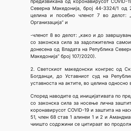
предизвикана од коронавирусот COVID-19
Северна Македонија, број 44-3324/1 од 
целина и посебно членот 7 во делот: 
Организација” и
-членот 8 во делот: „како и до завршува
со законска сила за задолжителна самои
донесена од Владата на Република Северн
Македонија” број 107/2020).
2. Светскиот македонски конгрес од
Богданци, до Уставниот суд на Републ
уставноста на актите, во целина односно 
Според наводите од иницијативата по пре
со законска сила за носење лична зашти
коронавирусот COVID-19 и заштита на насел
51, член 68 став 1 алинеи 1 и 2 и Амандм
чиишто содржини се цитираат во продолж