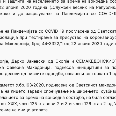
 и заштита на населението за време на вонредна сос
22 април 2020 година („Службен весник на Републик
„како и до завршување на Пандемијата со COVID-1
ње на Пандемијата со COVID-19 прогласена од Светска
золација при тестирање за присуство на коронавирус 
а Македонија, број 44-3322/1 од 22 април 2020 годи
 Скопје, Дарко Јаневски од Скопје и СЕМАКЕДОНС
ика Северна Македонија, поднесоа иницијативи за п
во делови од нивните одредби, означени во точката 1 
дметот У.бр.163/2020, поднесена од Светскиот македон
та на лицето заради спречување на ширењето, сузбив
ението за време на вонредна состојба, не била согласна
анот XXIX, член 125 ставови 2 и 3 и член 126 став 2 од
ение на иницијативата.