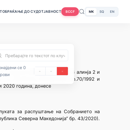
Т
ОБРАЌАЊЕ ДО СУДОТ
ЈАВНОСТ
MK
SQ
EN
BCCF
најдени се 0
ка Северна Македонија, член 28 алинја 2 и
орови
к на Република Македонија” бр.70/1992 и
и 2020 година, донесе
луката за распуштање на Собранието на
публика Северна Македонија“ бр. 43/2020).