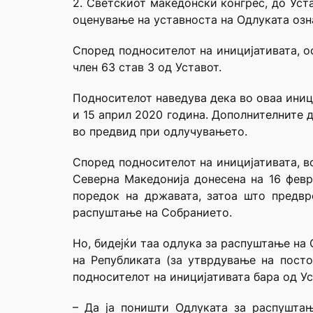
2. Светскиот македонски конгрес, до Уст
оценување на уставноста на Одлуката озна
Според подносителот на иницијативата, осп
член 63 став 3 од Уставот.
Подносителот наведува дека во оваа иниц
и 15 април 2020 година. Дополнителните 
во предвид при одлучувањето.
Според подносителот на иницијативата, в
Северна Македонија донесена на 16 февр
поредок на државата, затоа што предв
распуштање на Собранието.
Но, бидејќи таа одлука за распуштање на
на Републиката (за утврдување на посто
подносителот на иницијативата бара од Ус
– Да ја поништи Одлуката за распушта