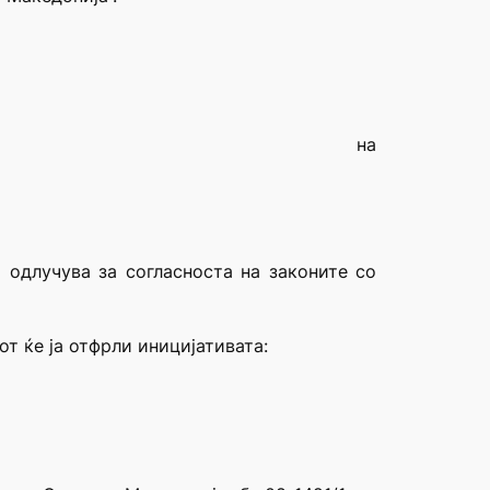
421/1
одина на
је
а одлучува за согласноста на законите со
т ќе ја отфрли иницијативата: