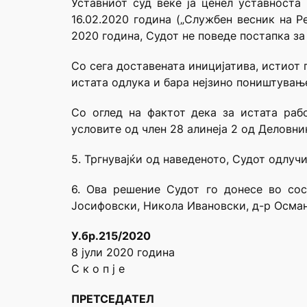
Уставниот суд веќе ја ценел уставноста
16.02.2020 година („Службен весник на Р
2020 година, Судот не поведе постапка за
Со сега доставената иницијатива, истиот 
истата одлука и бара нејзино поништувањ
Со оглед на фактот дека за истата раб
условите од член 28 алинеја 2 од Деловни
5. Тргнувајќи од наведеното, Судот одлучи
6. Ова решение Судот го донесе во сос
Јосифовски, Никола Ивановски, д-р Осман
У.бр.215/2020
8 јули 2020 година
С к о п ј е
ПРЕТСЕДАТЕЛ