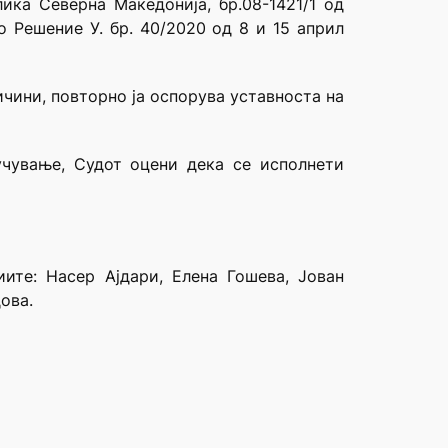
ика Северна Македонија, бр.08-1421/1 од
о Решение У. бр. 40/2020 од 8 и 15 април
ичини, повторно ја оспорува уставноста на
учување, Судот оцени дека се исполнети
ите: Насер Ајдари, Елена Гошева, Јован
ова.