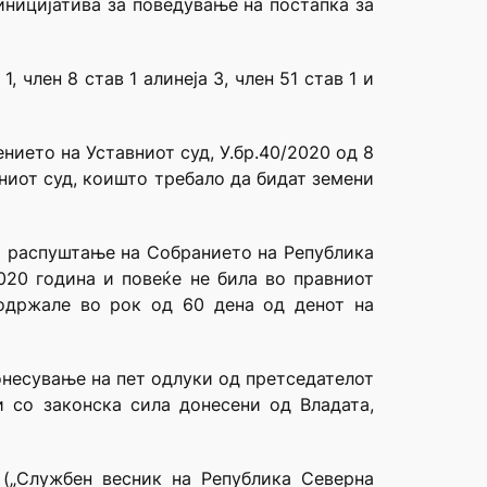
иницијатива за поведување на постапка за
 член 8 став 1 алинеја 3, член 51 став 1 и
ието на Уставниот суд, У.бр.40/2020 од 8
ниот суд, коишто требало да бидат земени
за распуштање на Собранието на Република
020 година и повеќе не била во правниот
одржале во рок од 60 дена од денот на
онесување на пет одлуки од претседателот
и со законска сила донесени од Владата,
(„Службен весник на Република Северна