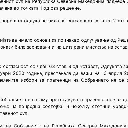
авниот суд на Република Северна Македонија поднесе 
чена во точката 1 од ова решение.
орената одлука не била во согласност со член 2 став 1,
ијатива имало основи за поинакво одлучување од Решен
докази биле засновани и на цитирани мислења на Устав
о согласност со член 63 став 3 од Уставот, Одлуката 
уари 2020 година, престанала да важи на 13 април 2
ремените избори за пратеници на Собранието не се 
 Собранието и натаму претставувала правен основ за д
ење на вонредна состојба) и неколку стотини уредб
тавниот суд:
ње на Собранието на Република Северна Македонија 