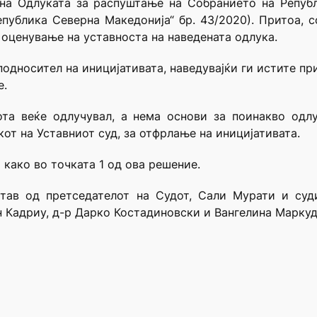
 на Одлуката за распуштање на Собранието на Републ
епублика Северна Македонија“ бр. 43/2020). Притоа, с
 оценување на уставноста на наведената одлука.
подносител на иницијативата, наведувајќи ги истите пр
е.
ота веќе одлучувал, а нема основи за поинакво одл
кот на Уставниот суд, за отфрлање на иницијативата.
 како во точката 1 од ова решение.
тав од претседателот на Судот, Сали Мурати и суди
 Кадриу, д-р Дарко Костадиновски и Вангелина Маркуд