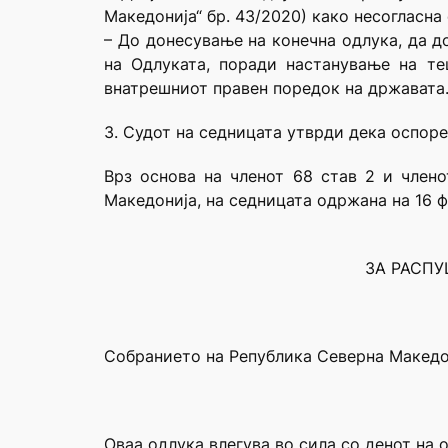
Македонија“ бр. 43/2020) како несогласна с
– До донесување на конечна одлука, да д
на Одлуката, поради настанување на те
внатрешниот правен поредок на државата
3. Судот на седницата утврди дека оспоре
Врз основа на членот 68 став 2 и член
Македонија, на седницата одржана на 16 
ЗА РАСП
Собранието на Република Северна Македо
Оваа одлука влегува во сила со денот на 