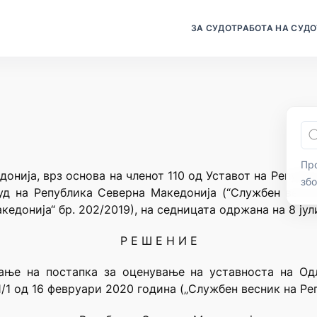
ЗА СУДОТ
РАБОТА НА СУДО
Про
онија, врз основа на членот 110 од Уставот на Републи
зб
уд на Република Северна Македонија (“Службен весни
едонија“ бр. 202/2019), на седницата одржана на 8 јул
Р Е Ш Е Н И Е
вање на постапка за оценување на уставноста на Од
/1 од 16 февруари 2020 година („Службен весник на Ре