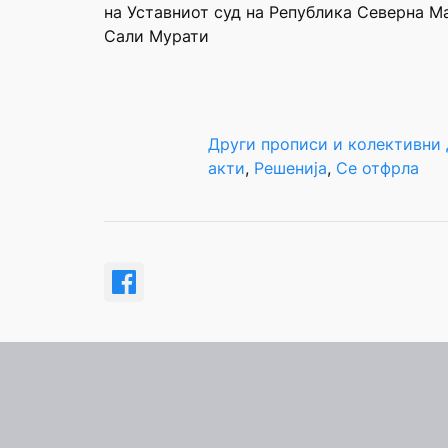
на Уставниот суд на Република Северна М
Сали Мурати
Други прописи и колективни
акти
, 
Решенија
, 
Се отфрла