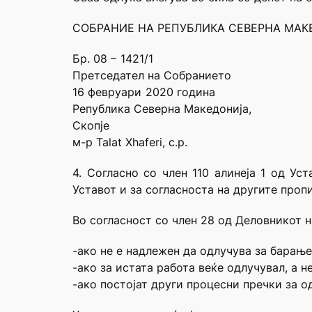
СОБРАНИЕ НА РЕПУБЛИКА СЕВЕРНА МА
Бр. 
Претседател на Собранието
16 февр
Република Северна Македонија,
С
м-р Talat Xhaferi, с.р.
4. Согласно со член 110 алинеја 1 од Ус
Уставот и за согласноста на другите проп
Во согласност со член 28 од Деловникот н
-ако не е надлежен да одлучува за барање
-ако за истата работа веќе одлучувал, а 
-ако постојат други процесни пречки за о