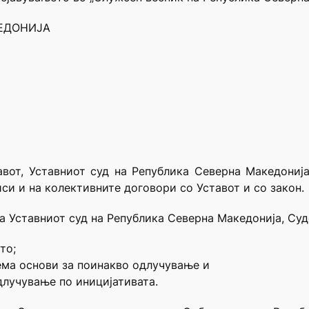
КЕДОНИЈА
08 – 1
уари 2020 г
коп
тавот, Уставниот суд на Република Северна Македониј
иси и на колективните договори со Уставот и со закон.
а Уставниот суд на Република Северна Македонија, Судо
то;
нема основи за поинакво одлучување и
длучување по иницијативата.