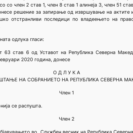
о со член 2 став 1, член 8 став 1 алинеја 3, член 51 ста
онесе решение за запирање од извршување на актите и
шко отстранливи последици по владеењето на право
.
ната одлука гласи:
от 63 став 6 од Уставот на Република Северна Макед
февруари 2020 година, донесе
О Д Л У К А
УШТАЊЕ НА СОБРАНИЕТО НА РЕПУБЛИКА СЕВЕРНА МА
Член 1
нија се распушта.
Член 2
објавувањето во „Службен весник на Република Северна