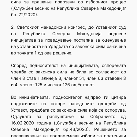
сила за прашања поврзани со изборниот процес
(„Службен весник на Република Северна Македонија“
бр. 72/2020).
2. Светскиот македонски конгрес, до Уставниот суд
на Република Северна Македонија поднесе
иницијатива за поведување постапка за оценување
на уставноста на Уредбата со законска сила означена
во точката 1 од ова решение.
Според подносителот на иницијативата, оспорената
уредба со законска сила не била во согласност со
член 8 став 1 алинеја 3, членот 51, член 63 ставови 3
и 4, членот 125 и членот 126 од Уставот.
Во иницијативата, подносителот најпрво ги цитира
содржините на погоре наведените одредби од
Уставот, Уредбата со законска сила која се оспорува,
Одлуката за распуштање на Собранието од
16.02.2020 година („Службен весник на Република
Северна Македонија“ бр.43/2020), Решението за
распишување на предвремени избори за пратеници