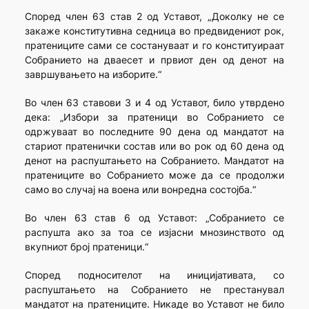
Според член 63 став 2 од Уставот, „Доколку не се
закаже конститутивна седница во предвидениот рок,
пратениците сами се состануваат и го конституираат
Собранието на дваесет и првиот ден од денот на
завршувањето на изборите.“
Во член 63 ставови 3 и 4 од Уставот, било утврдено
дека: „Избори за пратеници во Собранието се
одржуваат во последните 90 дена од мандатот на
стариот пратенички состав или во рок од 60 дена од
денот на распуштањето на Собранието. Мандатот на
пратениците во Собранието може да се продолжи
само во случај на воена или вонредна состојба.“
Во член 63 став 6 од Уставот: „Собранието се
распушта ако за тоа се изјасни мнозинството од
вкупниот број пратеници.“
Според подносителот на иницијативата, со
распуштањето на Собранието не престанувал
мандатот на пратениците. Никаде во Уставот не било