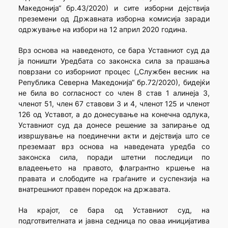
Македонија“ бр.43/2020) и сите изборни дејствија
преземени од Државната изборна комисија заради
одржување на избори на 12 април 2020 година.
Врз основа на наведеното, се бара Уставниот суд да
ја поништи Уредбата со законска сила за прашања
поврзани со изборниот процес („Службен весник на
Република Северна Македонија“ бр.72/2020), бидејќи
не била во согласност со член 8 став 1 алинеја 3,
членот 51, член 67 ставови 3 и 4, членот 125 и членот
126 од Уставот, а до донесување на конечна одлука,
Уставниот суд да донесе решение за запирање од
извршување на поединечни акти и дејствија што се
преземаат врз основа на наведената уредба со
законска сила, поради штетни последици по
владеењето на правото, флагрантно кршење на
правата и слободите на граѓаните и суспензија на
внатрешниот правен поредок на државата.
На крајот, се бара од Уставниот суд, на
подготвителната и јавна седница по оваа иницијатива