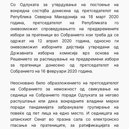
Со Одлуката за утврдување на постоење на
вонредна состојба донесена од претседателот на
Република Северна Македонија на 18 март 2020
година, претседателот на Републиката го
оневозможил спроведувањето на предвремените
избори за пратеници во Собранието кои треба да се
одржат на 12 април 2020 година, односно ги
оневозможил изборните дејствија утвредени од
Државната изборна комисија врз основа на
Решението за распишување на предвремени избори
за пратеници донесено од претседателот на
Собранието на 16 февруари 2020 година.
Неосновано било образложението на претседателот
на Собранието за неможност од свикување на
седница на Собранието поради Одлуката за негово
распуштање или дека вонредните владини мерки
поради пандемијата забранувале групирање на
повеќе од пет лица на едно место. И седницата на
шпанскиот Сенат во празна сала со електронско
гласање на пратениците, за ратификацијата на