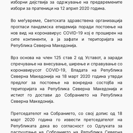
изборни дејствија за одржување на предвремените
избори за пратеници на 12 април 2020 година.
Во меѓувреме, Светската здравствена организација
прогласи пандемска епидемија поради постоење на
нов вид на коронавирус COVID-19 кој е проширен на
сите континенти, а ја зафати и територијата на
Република Северна Македонија.
Врз основа на член 125 став 2 од Уставот, а заради
спречување на внесување, ширење и справување со
коронавирусот COVID-19, Владата на Република
Северна Македонија на 18 март 2020 година утврди
предлог за постоење на вонредна состојба на
територијата на Република Северна Македонија и
истиот го достави до Собранието на Република
Северна Македонија.
Претседателот на Собранието, со свој допис од 18
март 2020 година го извести претседателот на
Републиката дека во согласност со Одлуката за
распуштање на Собранието на Република Северна