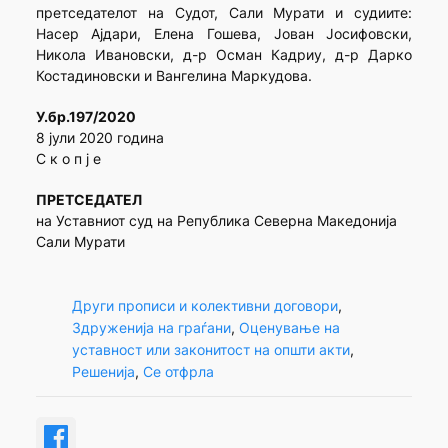
претседателот на Судот, Сали Мурати и судиите:
Насер Ајдари, Елена Гошева, Јован Јосифовски,
Никола Ивановски, д-р Осман Кадриу, д-р Дарко
Костадиновски и Вангелина Маркудова.
У.бр.197/2020
8 јули 2020 година
С к о п ј е
ПРЕТСЕДАТЕЛ
на Уставниот суд на Република Северна Македонија
Сали Мурати
Други прописи и колективни договори
, 
Здруженија на граѓани
, 
Оценување на
уставност или законитост на општи акти
, 
Решенија
, 
Се отфрла