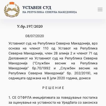
Skip
УСТАВЕН СУД
to
НА РЕПУБЛИКА СЕВЕРНА МАКЕДОНИЈА
content
У.бр.197/2020
08/07/2020
Уставниот суд на Република Северна Македонија, врз
основа на членот 110 од Уставот на Република
Северна Македонија, член 28 алинја 2 и членот 71 од
Деловникот на Уставниот суд на Република Северна
Македонија (“Службен весник на Република
Македонија” бр.70/1992 и „Службен весник на
Република Северна Македонија“ бр. 202/2019), на
седницата одржана на 8 јули 2020 година, донесе
Р Е Ш Е Н И Е
1. СЕ ОТФРЛА иницијативата за поведување постапка
за оценување на уставноста на Уредбата со законска