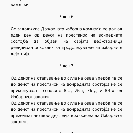
важечки.
Член 6
Се задолжува Државната изборна комисија во рок од
еден ден од денот на престанок на вонредната
состојба да објави на својата веб-страница
ревидиран роковник за продолжување на изборните
дејствија.
Член 7
Од денот на стапување во сила на оваа уредба па се
до денот на престанок на вонредната состојба не се
применуваат членовите 8-а, 75-г, 75-д и 84-а од
Изборниот законик.
Од денот на стапување во сила на оваа уредба па се
до денот на престанок на вонредната состојба не се
преземаат никакви дејствија врз основа на Изборниот
законик.