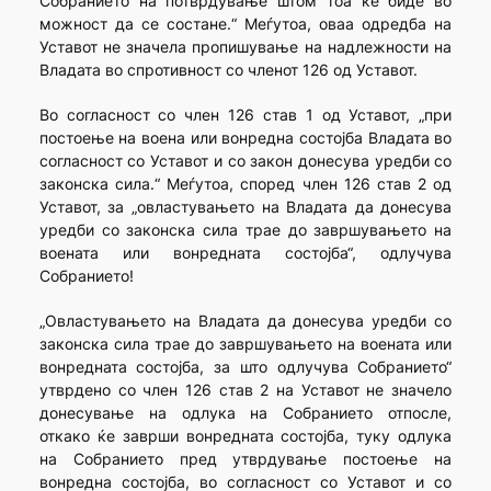
Собранието на потврдување штом тоа ќе биде во
можност да се состане.“ Меѓутоа, оваа одредба на
Уставот не значела пропишување на надлежности на
Владата во спротивност со членот 126 од Уставот.
Во согласност со член 126 став 1 од Уставот, „при
постоење на воена или вонредна состојба Владата во
согласност со Уставот и со закон донесува уредби со
законска сила.“ Меѓутоа, според член 126 став 2 од
Уставот, за „овластувањето на Владата да донесува
уредби со законска сила трае до завршувањето на
воената или вонредната состојба“, одлучува
Собранието!
„Овластувањето на Владата да донесува уредби со
законска сила трае до завршувањето на воената или
вонредната состојба, за што одлучува Собранието“
утврдено со член 126 став 2 на Уставот не значело
донесување на одлука на Собранието отпосле,
откако ќе заврши вонредната состојба, туку одлука
на Собранието пред утврдување постоење на
вонредна состојба, во согласност со Уставот и со