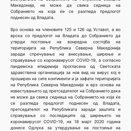
Македонија, не може да свика седница на
Собранието на која ќе се разгледа предлогот
поднесен од Владата.
Врз основа на членовите 125 и 126 од Уставот, а во
врска со предлогот на Владата до Собранието да
утврди постоење на вонредна состојба на
територијата на Република Северна Македонија
заради спречување на внесување, ширење и
справување со коронавирусот COVID-19, а согласно
пандемска епидемија прогласена од Светската
здравствена организација за нов вид на вирус кој е
проширен на сите континенти и ја зафати територијата
на Република Северна Македонија и врз основа на
известувањето од претседателот на Собранието дека
не може да свика седница на Собранието на која ќе
се разгледа предлогот поднесен од Владата,
претседателот на Републиката заради заштита и
справување со последиците од ширењето на
коронавирусот COVID-19, на 18 март 2020 година
донесе Одлука за утврдување на постоење на