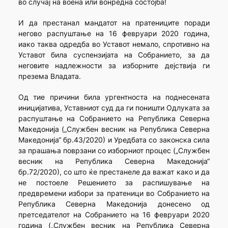
во случај на воена или вонредна состојба!
И да престанал мандатот на пратениците поради
негово распуштање на 16 февруари 2020 година,
иако таква одредба во Уставот немало, спротивно на
Уставот била суспензијата на Собранието, за да
неговите надлежности за изборните дејствија ги
презема Владата.
Од тие причини била ургентноста на поднесената
иницијатива, Уставниот суд да ги поништи Одлуката за
распуштање на Собранието на Република Северна
Македонија („Службен весник на Република Северна
Македонија“ бр.43/2020) и Уредбата со законска сила
за прашања поврзани со изборниот процес („Службен
весник на Република Северна Македонија“
бр.72/2020), со што ќе престанеле да важат како и да
не постоеле Решението за распишување на
предвремени избори за пратеници во Собранието на
Република Северна Македонија донесено од
претседателот на Собранието на 16 февруари 2020
година („Службен весник на Република Северна