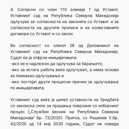
4. Согласно со член 110 алинеја 1 од Уставот,
Уставниот суд на Република Северна Македонија
одлучува за согласноста на законите со Уставот и за
согласноста на другите прописи и на колективните
договори со Уставот и со закон.
Во согласност со членот 28 од Деловникот на
Уставниот суд на Република Северна Македонија,
Судот ќе ја отфрли иницијативата:
-ако не е надлежен да одлучува за барањето;
-ако за истата работа веќе одлучувал, а нема основи
за поинакво одлучување и
-ако постојат други процесни пречки за одлучување
по иницијативата.
Уставниот суд веќе ја ценел уставноста на Уредбата
со законска сила за прашања поврзани со изборниот
процес („Службен весник на Република Северна
Македонија“ бр. 72/2020). Притоа, со Решение У.бр.
42/2020 од 14 мај 2020 година, Судот не поведе