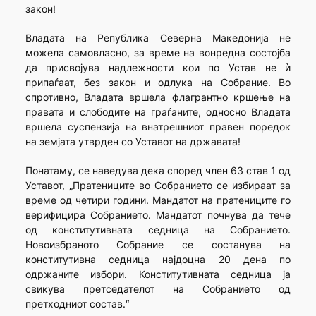
закон!
Владата на Република Северна Македонија не
можела самовласно, за време на вонредна состојба
да присвојува надлежности кои по Устав не ѝ
припаѓаат, без закон и одлука на Собрание. Во
спротивно, Владата вршела флагрантно кршење на
правата и слободите на граѓаните, односно Владата
вршела суспензија на внатрешниот правен поредок
на земјата утврден со Уставот на државата!
Понатаму, се наведува дека според член 63 став 1 од
Уставот, „Пратениците во Собранието се избираат за
време од четири години. Мандатот на пратениците го
верифицира Собранието. Мандатот почнува да тече
од конститутивната седница на Собранието.
Новоизбраното Собрание се состанува на
конститутивна седница најдоцна 20 дена по
одржаните избори. Конститутивната седница ја
свикува претседателот на Собранието од
претходниот состав.“