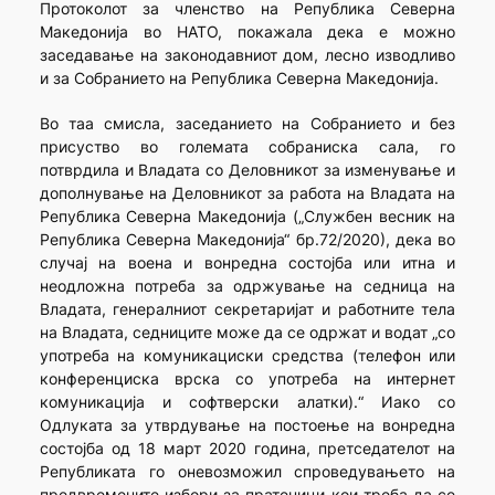
Протоколот за членство на Република Северна
Македонија во НАТО, покажала дека е можно
заседавање на законодавниот дом, лесно изводливо
и за Собранието на Република Северна Македонија.
Во таа смисла, заседанието на Собранието и без
присуство во големата собраниска сала, го
потврдила и Владата со Деловникот за изменување и
дополнување на Деловникот за работа на Владата на
Република Северна Македонија („Службен весник на
Република Северна Македонија“ бр.72/2020), дека во
случај на воена и вонредна состојба или итна и
неодложна потреба за одржување на седница на
Владата, генералниот секретаријат и работните тела
на Владата, седниците може да се одржат и водат „со
употреба на комуникациски средства (телефон или
конференциска врска со употреба на интернет
комуникација и софтверски алатки).“ Иако со
Одлуката за утврдување на постоење на вонредна
состојба од 18 март 2020 година, претседателот на
Републиката го оневозможил спроведувањето на
предвремените избори за пратеници кои треба да се