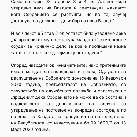
Само во член 93 ставови 3 и 4 од Уставот било
утврдено дека на Владата ѝ престанува мандатот
кога Собранието се распушта, но во тој случај
„останува на должност до избор на нова Влада.“
И во членот 65 став 2 од Уставот било утврдено дека
„на пратеникот му престанува мандатот“ само „кога е
осуден за кривично дело за кое е пропишана казна
затвор во траење од најмалку пет години.“
Според наводите од иницијативата, иако пратениците
имаат мандат да заседаваат и покрај Одлуката за
распуштање на Собранието донесена на 16 февруари
2020 година, претседателот на Собранието, со
злоупотреба на службената положба и овластување
„проценил“ дека Собранието не може да се состане и
надлежноста за донесување на одлука за
утврдување на постоење на вонредна состојба, а по
предлог на Владата, ја препуштил на претседателот
на Републиката, со известување бр.09-1690/2 од 18
март 2020 година.