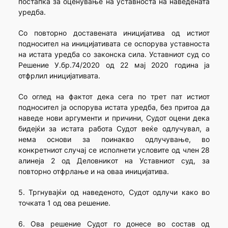
постапка за оценување на уставноста на наведената
уредба.
Со повторно доставената иницијатива од истиот
подносител на иницијативата се оспорува уставноста
на истата уредба со законска сила. Уставниот суд со
Решение У.бр.74/2020 од 22 мај 2020 година ја
отфрлил иницијативата.
Со оглед на фактот дека сега по трет пат истиот
подносител ја оспорува истата уредба, без притоа да
наведе нови аргументи и причини, Судот оцени дека
бидејќи за истата работа Судот веќе одлучувал, а
нема основи за поинакво одлучување, во
конкретниот случај се исполнети условите од член 28
алинеја 2 од Деловникот на Уставниот суд, за
повторно отфрлање и на оваа иницијатива.
5. Тргнувајќи од наведеното, Судот одлучи како во
точката 1 од ова решение.
6. Ова решение Судот го донесе во состав од