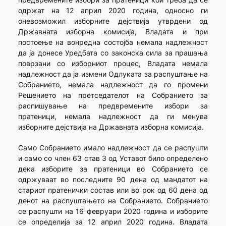
одржат на 12 април 2020 година, односно ги
оневозможил изборните дејствија утврдени од
Државната изборна комисија, Владата и при
постоење на вонредна состојба немала надлежност
да ја донесе Уредбата со законска сила за прашања
поврзани со изборниот процес, Владата немала
надлежност да ја измени Одлуката за распуштање на
Собранието, немала надлежност да го промени
Решението на претседателот на Собранието за
распишување на предвремените избори за
пратеници, немала надлежност да ги менува
изборните дејствија на Државната изборна комисија.
Само Собранието имало надлежност да се распушти
и само со член 63 став 3 од Уставот било определено
дека изборите за пратеници во Собранието се
одржуваат во последните 90 дена од мандатот на
стариот пратенички состав или во рок од 60 дена од
денот на распуштањето на Собранието. Собранието
се распушти на 16 февруари 2020 година и изборите
се определија за 12 април 2020 година. Владата