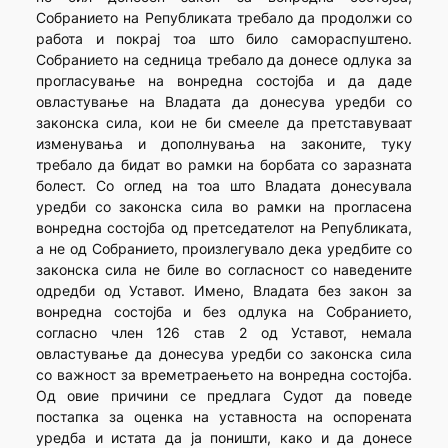
Собранието на Републиката требало да продолжи со
работа и покрај тоа што било самораспуштено.
Собранието на седница требало да донесе одлука за
прогласување на вонредна состојба и да даде
овластување на Владата да донесува уредби со
законска сила, кои не би смееле да претставуваат
изменувања и дополнувања на законите, туку
требало да бидат во рамки на борбата со заразната
болест. Со оглед на тоа што Владата донесувала
уредби со законска сила во рамки на прогласена
вонредна состојба од претседателот на Републиката,
а не од Собранието, произлегувало дека уредбите со
законска сила не биле во согласност со наведените
одредби од Уставот. Имено, Владата без закон за
вонредна состојба и без одлука на Собранието,
согласно член 126 став 2 од Уставот, немала
овластување да донесува уредби со законска сила
со важност за времетраењето на вонредна состојба.
Од овие причини се предлага Судот да поведе
постапка за оценка на уставноста на оспорената
уредба и истата да ја поништи, како и да донесе