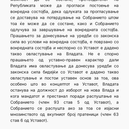
Републиката може да прогласи постоење на
вонредна состојба, дека одлуката за прогласување
се доставува на потврдување на Собранието штом
тоа ќе може да се состане, како и Собранието
одлучува за завршување на вонредната состојба.
Прашањето за донесување на уредби со законска
сила во услови на вонредна состојба, е поврзано со
вонредната состојба и неспорно со Уставот е дадено
такво овластување на Владата. Не е спорно
прашањето од уставно-правен карактер дали
Владата има овластување да донесува уредби со
законска сила бидејќи со Уставот е дадено такво
овластување и постои уставен основ за тоа, ова
особено што во концептот на Уставот, Владата
останува на должност до изборот на нова Влада и
кога мандатот и престанал поради распуштање на
Собранието (член 93 став 5 од Уставот), а
Собранието се распушта ако за тоа се изјасни
мнозинството од вкупниот број пратеници (член 63
став 6 од Уставот).