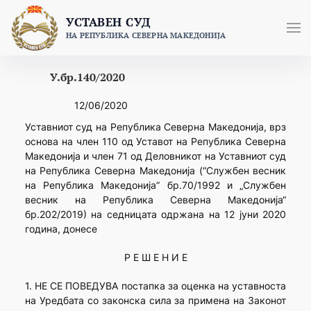
Skip
УСТАВЕН СУД
to
НА РЕПУБЛИКА СЕВЕРНА МАКЕДОНИЈА
content
У.бр.140/2020
12/06/2020
Уставниот суд на Република Северна Македонија, врз
основа на член 110 од Уставот на Република Северна
Македонија и член 71 од Деловникот на Уставниот суд
на Република Северна Македонија (“Службен весник
на Република Македонија” бр.70/1992 и „Службен
весник на Република Северна Македонија“
бр.202/2019) на седницата одржана на 12 јуни 2020
година, донесе
Р Е Ш Е Н И Е
1. НЕ СЕ ПОВЕДУВА постапка за оценка на уставноста
на Уредбатa со законска сила за примена на Законот