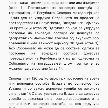
ќе настанат големи природни непогоди или епидемии
(став 1); Постоењето на вонредна состојба на
територијата на Република Северна Македонија или
нејзин дел го утврдува Собранието по предлог на
претседателот на Републиката, Владата или најмалку
30 пратеници (став 2); Одлуката со која се утврдува
постоење на вонредна состојба се донесува со
двотретинско мнозинство гласови од вкупниот број
пратеници и има важност најмногу 30 дена (став 3);
Ако Собранието не може да се состане, одлука за
постоење на вонредна состојба донесува
претседателот на Републиката и му ја поднесува на
Собранието на потврдување штом тоа ќе е во
можност да се состане (став 4).
Според член 126 од Уставот, при постоење на воена
или вонредна состојба Владата во согласност со
Уставот и со закон, донесува уредби со законска
сила (став 1); Овластувањето на Владата да донесува
уредби со законска сила трае до завршувањето на
воената или вонредна состојба, за што одлучува