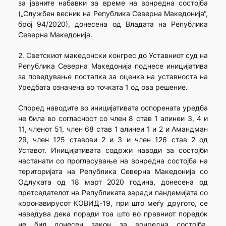
за јавните набавки за време на вонредна состојба
(„Службен весник на Република Северна Македонија“,
број 94/2020), донесена од Владата на Република
Северна Македонија.
2. Светскиот македонски конгрес до Уставниот суд на
Република Северна Македонија поднесе иницијатива
за поведување постапка за оценка на уставноста на
Уредбата означена во точката 1 од ова решение.
Според наводите во иницијативата оспорената уредба
не била во согласност со член 8 став 1 алинеи 3, 4 и
11, членот 51, член 68 став 1 алинеи 1 и 2 и Амандман
29, член 125 ставови 2 и 3 и член 126 став 2 од
Уставот. Иницијативата содржи наводи за состојби
настанати со прогласување на вонредна состојба на
територијата на Република Северна Македонија со
Одлуката од 18 март 2020 година, донесена од
претседателот на Републиката заради пандемијата со
коронавирусот КОВИД-19, при што меѓу другото, се
наведува дека поради тоа што во правниот поредок
не бил донесен закон за вонредна состојба,