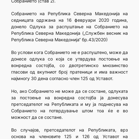
Собранието (став 2).
Собранието на Република Северна Македонија на
седницата одржана на 16 февруари 2020 година,
донело Одлука за распуштање на Собранието на
Република Северна Македонија („Службен весник на
Република Северна Македонија“ бр.43/2020)
Во услови кога Собранието не е распуштено, може да
донесе одлука со која се утврдува постоење на
вонредна состојба, со двотретинско мнозинство
гласови од вкупниот број пратеници и има важност
најмногу 30 дена согласно член 125 од Уставот.
Но, ако Собранието не може да се состане, одлуката
за постоење на вонредна состојба ја донесува
претседателот на Републиката и му ја поднесува на
Собранието на потврдување штом тоа ќе е во
можност да се состане.
Во случајов, претседателот на Републиката, врз
основа на членовите 125 и 126 од Уставот на