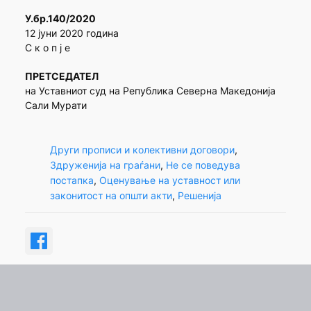
У.бр.140/2020
12 јуни 2020 година
С к о п ј е
ПРЕТСЕДАТЕЛ
на Уставниот суд на Република Северна Македонија
Сали Мурати
Други прописи и колективни договори
, 
Здруженија на граѓани
, 
Не се поведува
постапка
, 
Оценување на уставност или
законитост на општи акти
, 
Решенија