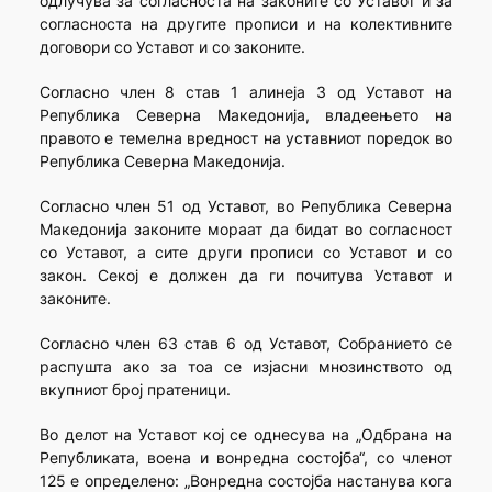
одлучува за согласноста на законите со Уставот и за
согласноста на другите прописи и на колективните
договори со Уставот и со законите.
Согласно член 8 став 1 алинеја 3 од Уставот на
Република Северна Македонија, владеењето на
правото е темелна вредност на уставниот поредок во
Република Северна Македонија.
Согласно член 51 од Уставот, во Република Северна
Македонија законите мораат да бидат во согласност
со Уставот, а сите други прописи со Уставот и со
закон. Секој е должен да ги почитува Уставот и
законите.
Согласно член 63 став 6 од Уставот, Собранието се
распушта ако за тоа се изјасни мнозинството од
вкупниот број пратеници.
Во делот на Уставот кој се однесува на „Одбрана на
Републиката, воена и вонредна состојба“, со членот
125 е определено: „Вонредна состојба настанува кога