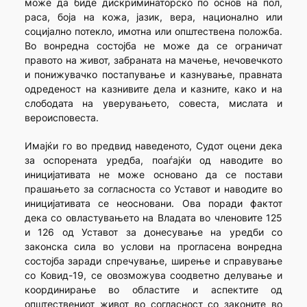
може да биде дискриминаторско по основ на пол,
раса, боја на кожа, јазик, вера, национално или
социјално потекло, имотна или општествена положба.
Во вонредна состојба не може да се ограничат
правото на живот, забраната на мачење, нечовечкото
и понижувачко постапување и казнување, правната
одреденост на казнивите дела и казните, како и на
слободата на уверувањето, совеста, мислата и
вероисповеста.
Имајќи го во предвид наведеното, Судот оцени дека
за оспорената уредба, поаѓајќи од наводите во
иницијативата не може основано да се постави
прашањето за согласноста со Уставот и наводите во
иницијативата се неосновани. Ова поради фактот
дека со овластувањето на Владата во членовите 125
и 126 од Уставот за донесување на уредби со
законска сила во услови на прогласена вонредна
состојба заради спречување, ширење и справување
со Ковид-19, се овозможува соодветно делување и
координирање во областите и аспектите од
општествениот живот во согласност со законите во