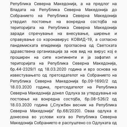
Република Северна Македонија, а на предлог на
Владата на Република Северна Македонија до
Собранието на Република Северна Македонија
утврдил постоење на вонредна состојба на
територијата на Република Северна Македонија
заради спречување на внесување, ширење и
справување со коронавирус КОВИД-19, а согласно
пандемиската епидемија прогласена од Светската
здравствена организација за нов вид на вирус кој е
проширен на сите континенти и ја зафатил и
територијата на Република Северна Македонија,
бр.44-2329/1 од 18.03.2020 година и врз основа на
известувањето од претседателот на Собранието на
Република Северна Македонија бр.09-1690/2 од
18.03.2020 година, претседателот на Република
Северна Македонија донел Одлука за утврдување на
постоење на вонредна состојба, бр.08-526/2 од
18.03.2020 година („Службен весник на Република
Северна Македонија“ бр.68/2020). Оваа одлука е
донесена во услови кога во Република Северна
Македонија Собранието е распуштено со Одлуката од