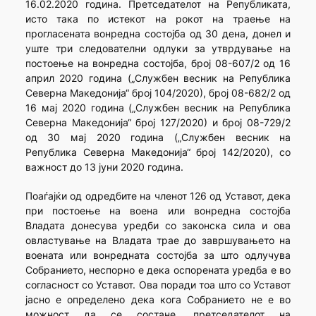
16.02.2020 година. Претседателот на Републиката,
исто така по истекот на рокот на траење на
прогласената вонредна состојба од 30 дена, донел и
уште три следователни одлуки за утврдување на
постоење на вонредна состојба, број 08-607/2 од 16
април 2020 година („Службен весник на Република
Северна Македонија“ број 104/2020), број 08-682/2 од
16 мај 2020 година („Службен весник на Република
Северна Македонија“ број 127/2020) и број 08-729/2
од 30 мај 2020 година („Службен весник на
Република Северна Македонија“ број 142/2020), со
важност до 13 јуни 2020 година.
Поаѓајќи од одредбите на членот 126 од Уставот, дека
при постоење на воена или вонредна состојба
Владата донесува уредби со законска сила и ова
овластување на Владата трае до завршувањето на
воената или вонредната состојба за што одлучува
Собранието, неспорно е дека оспорената уредба е во
согласност со Уставот. Ова поради тоа што со Уставот
јасно е определено дека кога Собранието не е во
можност да се состане, претседателот на