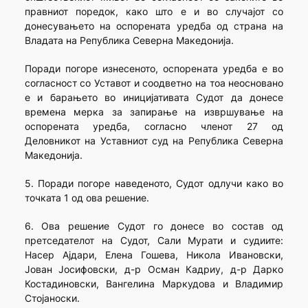
правниот поредок, како што е и во случајот со
донесувањето на оспорената уредба од страна на
Владата на Република Северна Македонија.
Поради погоре изнесеното, оспорената уредба е во
согласност со Уставот и соодветно на тоа неосновано
е и барањето во иницијативата Судот да донесе
времена мерка за запирање на извршување на
оспорената уредба, согласно членот 27 од
Деловникот на Уставниот суд на Република Северна
Македонија.
5. Поради погоре наведеното, Судот одлучи како во
точката 1 од ова решение.
6. Ова решение Судот го донесе во состав од
претседателот на Судот, Сали Мурати и судиите:
Насер Ајдари, Елена Гошева, Никола Ивановски,
Јован Јосифовски, д-р Осман Кадриу, д-р Дарко
Костадиновски, Вангелина Маркудова и Владимир
Стојаноски.