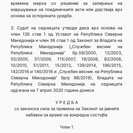
времена мерка со решение за запирање на
извршување на поединечните акти или дејствија врз
основа на оспорената уредба.
3. Судот на седницата утврди дека врз основа на
член 126 став 1 од Уставот на Република Северна
Македонија и член 36 став 1 од Законот за Владата на
Република Македонија („Службен весник на
Република Македонија“ бр.59/2000, 12/2003,
55/2005, 37/2006, 115/2007, 19/2008, 82/2008,
10/2010, 51/2011, 15/2013, 139/2014, 196/2015,
142/2016 и 140/2018 и „Службен весник на Република
Северна Македонија“ број 98/2019), Владата на
Република Северна Македонија на седницата
одржана на 7 април 2020 година донесе
У Р Е Д Б А
со законска сила за примена на Законот за јавните
набавки за време на вонредна состојба
Член 1