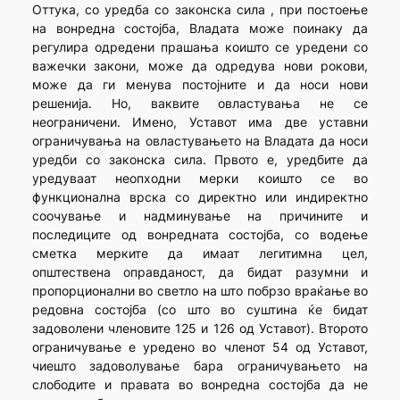
Оттука, со уредба со законска сила , при постоење
на вонредна состојба, Владата може поинаку да
регулира одредени прашања коишто се уредени со
важечки закони, може да одредува нови рокови,
може да ги менува постојните и да носи нови
решенија. Но, ваквите овластувања не се
неограничени. Имено, Уставот има две уставни
ограничувања на овластувањето на Владата да носи
уредби со законска сила. Првото е, уредбите да
уредуваат неопходни мерки коишто се во
функционална врска со директно или индиректно
соочување и надминување на причините и
последиците од вонредната состојба, со водење
сметка мерките да имаат легитимна цел,
општествена оправданост, да бидат разумни и
пропорционални во светло на што побрзо враќање во
редовна состојба (со што во суштина ќе бидат
задоволени членовите 125 и 126 од Уставот). Второто
ограничување е уредено во членот 54 од Уставот,
чиешто задоволување бара ограничувањето на
слободите и правата во вонредна состојба да не