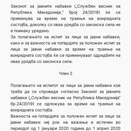
Законот за јавните набавки („Службен весник на
Република Македонија,“ број 24/2019) ќе се
применува за време на траење на вонредната
состојба, доколку со оваа уредба со законска сила не
е поинаку уредено.
За полагањето на испит за лице за јавни набавки,
како и за важноста на потврдите за положен испит за
лице за јавни набавки за време на траење на
вонредната состојба ќе се применуваат одредбите на
оваа уредба со законска сила.
Член 2
Полагањето на испитот за лице за јавни набавки кое
треба да се спроведе согласно Законот за јавните
набавки („Службен весник на Република Македонија“
бр.24/2019) се одложува за време на траење на
вонредната состојба.
Важноста на потврдите за положен испит за лице за
јавни набавки чиј рок на важење е истечен во
периодот од 1 јануари 2020 година до 1 април 2020