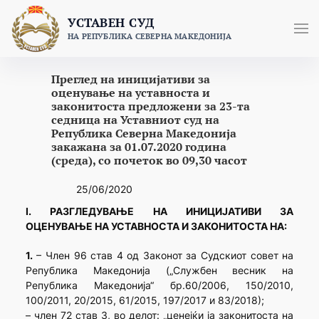
Skip
УСТАВЕН СУД
to
НА РЕПУБЛИКА СЕВЕРНА МАКЕДОНИЈА
content
Преглед на иницијативи за
оценување на уставноста и
законитоста предложени за 23-та
седница на Уставниот суд на
Република Северна Македонија
закажана за 01.07.2020 година
(среда), со почеток во 09,30 часот
25/06/2020
I. РАЗГЛЕДУВАЊЕ НА ИНИЦИЈАТИВИ ЗА
ОЦЕНУВАЊЕ НА УСТАВНОСТА И ЗАКОНИТОСТА НА:
1.
– Член 96 став 4 од Законот за Судскиот совет на
Република Македонија („Службен весник на
Република Македонија“ бр.60/2006, 150/2010,
100/2011, 20/2015, 61/2015, 197/2017 и 83/2018);
– член 72 став 3, во делот: „ценејќи ја законитоста на