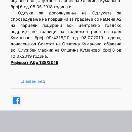
објавена во „Службен гласник на Општина Куманово”
број 6 од 08.05.2018 година и
– Одлука за дополнување на Одлуката за
спроведување на површини за градење со намена А2
на парцели лоцирани вон централно градско
подрачје во граници на градежен реон на град
Куманово, број 09-4318/10 од 08.07.2019 година,
донесена од Советот на Општина Куманово, објавена
во „Службен гласник на Општина Куманово” број 8 од
10.07.2019 година.
Реферат У.бр.138/2019
Дневен ред