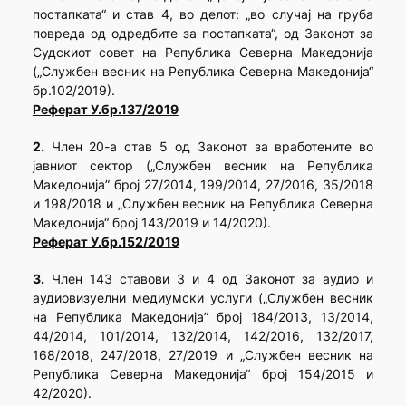
постапката“ и став 4, во делот: „во случај на груба
повреда од одредбите за постапката“, од Законот за
Судскиот совет на Република Северна Македонија
(„Службен весник на Република Северна Македонија“
бр.102/2019).
Реферат У.бр.137/2019
2.
Член 20-а став 5 од Законот за вработените во
јавниот сектор („Службен весник на Република
Македонија” број 27/2014, 199/2014, 27/2016, 35/2018
и 198/2018 и „Службен весник на Република Северна
Македонија“ број 143/2019 и 14/2020).
Реферат У.бр.152/2019
3.
Член 143 ставoви 3 и 4 од Законот за аудио и
аудиовизуелни медиумски услуги („Службен весник
на Република Македонија” број 184/2013, 13/2014,
44/2014, 101/2014, 132/2014, 142/2016, 132/2017,
168/2018, 247/2018, 27/2019 и „Службен весник на
Република Северна Македонија“ број 154/2015 и
42/2020).