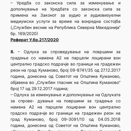
– Уредба со законска сила за изменување и
дополнување на Уредбата со законска сила за
примена на Законот за аудио и аудиовизуелни
медиумски услуги за време на вонредна состојба
(„Службен весник на Република Северна Македонија“
бр. 169/2020)
Реферат У.бр.217/2020
8.
– Одлука за спроведување на површини за
градење со намена А2 на парцели лоцирани вон
централно градско подрачје во граници на градежен
реон на град Куманово, број 09-8741/35 од 27.12.2017
година, донесена од Советот на Општина Куманово,
објавена во „Службен гласник на Општина Куманово”
број 17 од 29.12.2017 година;
– Одлука за изменување и дополнување на Одлуката
за спрове- дување на површини за градење со
намена А2 на парцели лоцирани вон централно
градско подрачје во граници на градежен реон на
град Куманово, број 09-3091/10 од 04.05.2018
година, донесена од Советот на Општина Куманово,