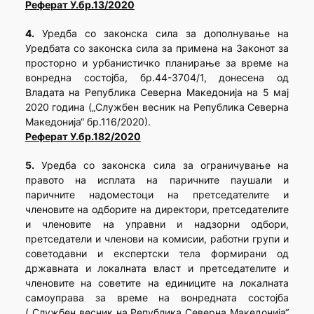
Реферат У.бр.13/2020
4.
Уредба со законска сила за дополнување на
Уредбата со законска сила за примена на Законот за
просторно и урбанистичко планирање за време на
вонредна состојба, бр.44-3704/1, донесена од
Владата на Република Северна Македонија на 5 мај
2020 година („Службен весник на Република Северна
Македонија“ бр.116/2020).
Реферат У.бр.182/2020
5.
Уредба со законска сила за ограничување на
правото на исплата на паричните паушали и
паричните надоместоци на претседателите и
членовите на одборите на директори, претседателите
и членовите на управни и надзорни одбори,
претседатели и членови на комисии, работни групи и
советодавни и експертски тела формирани од
државната и локалната власт и претседателите и
членовите на советите на единиците на локалната
самоуправа за време на вонредната состојба
(„Службен весник на Република Северна Македонија“