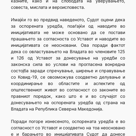
казните, како и на слободата на уверувањето,
совеста, мислата и вероисповеста.
Имајќи го во предвид наведеното, Судот оцени дека
за оспорената уредба, поаѓајќи од наводите во
иницијативата не може основано да се постави
прашањето за согласноста со Уставот и наводите во
иницијативата се неосновани. Ова поради фактот
дека со овластувањето на Владата во членовите 125
и 126 од Уставот за донесување на уредби со
законска сила во услови на прогласена вонредна
состојба заради спречување, ширење и справување
со Ковид-19, се овозможува соодветно делување и
координирање во областите и аспектите од
општествениот живот во согласност со законите во
правниот поредок, како што е и во случајот со
донесувањето на оспорената уредба од страна на
Владата на Република Северна Македонија.
Поради погоре изнесеното, оспорената уредба е во
согласност со Уставот и соодветно на тоа неосновано
е и барањето во иницијативата Судот да донесе