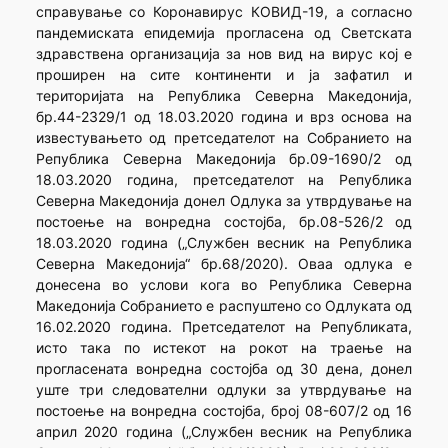
справување со Коронавирус КОВИД-19, а согласно
пандемиската епидемија прогласена од Светската
здравствена организација за нов вид на вирус кој е
проширен на сите континенти и ја зафатил и
територијата на Република Северна Македонија,
бр.44-2329/1 од 18.03.2020 година и врз основа на
известувањето од претседателот на Собранието на
Република Северна Македонија бр.09-1690/2 од
18.03.2020 година, претседателот на Република
Северна Македонија донел Одлука за утврдување на
постоење на вонредна состојба, бр.08-526/2 од
18.03.2020 година („Службен весник на Република
Северна Македонија“ бр.68/2020). Оваа одлука е
донесена во услови кога во Република Северна
Македонија Собранието е распуштено со Одлуката од
16.02.2020 година. Претседателот на Републиката,
исто така по истекот на рокот на траење на
прогласената вонредна состојба од 30 дена, донел
уште три следователни одлуки за утврдување на
постоење на вонредна состојба, број 08-607/2 од 16
април 2020 година („Службен весник на Република