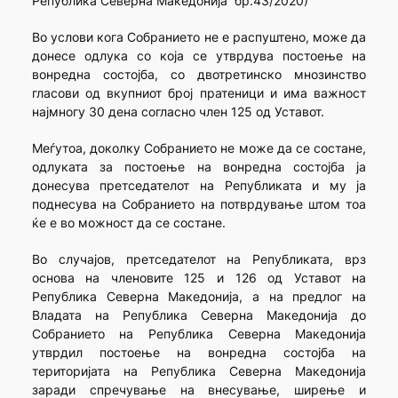
Република Северна Македонија“ бр.43/2020)
Во услови кога Собранието не е распуштено, може да
донесе одлука со која се утврдува постоење на
вонредна состојба, со двотретинско мнозинство
гласови од вкупниот број пратеници и има важност
најмногу 30 дена согласно член 125 од Уставот.
Меѓутоа, доколку Собранието не може да се состане,
одлуката за постоење на вонредна состојба ја
донесува претседателот на Републиката и му ја
поднесува на Собранието на потврдување штом тоа
ќе е во можност да се состане.
Во случајов, претседателот на Републиката, врз
основа на членовите 125 и 126 од Уставот на
Република Северна Македонија, а на предлог на
Владата на Република Северна Македонија до
Собранието на Република Северна Македонија
утврдил постоење на вонредна состојба на
територијата на Република Северна Македонија
заради спречување на внесување, ширење и