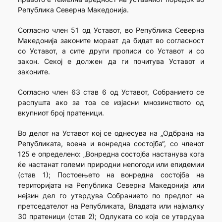
Република Северна Македонија.
Согласно член 51 од Уставот, во Република Северна
Македонија законите мораат да бидат во согласност
со Уставот, а сите други прописи со Уставот и со
закон. Секој е должен да ги почитува Уставот и
законите.
Согласно член 63 став 6 од Уставот, Собранието се
распушта ако за тоа се изјасни мнозинството од
вкупниот број пратеници.
Во делот на Уставот кој се однесува на „Одбрана на
Републиката, воена и вонредна состојба“, со членот
125 е определено: „Вонредна состојба настанува кога
ќе настанат големи природни непогоди или епидемии
(став 1); Постоењето на вонредна состојба на
територијата на Република Северна Македонија или
нејзин дел го утврдува Собранието по предлог на
претседателот на Републиката, Владата или најмалку
30 пратеници (став 2); Одлуката со која се утврдува