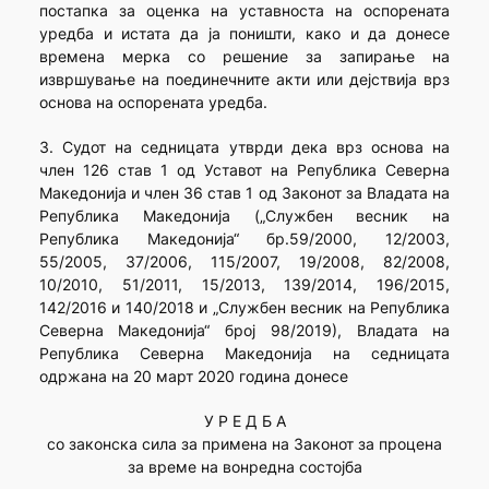
постапка за оценка на уставноста на оспорената
уредба и истата да ја поништи, како и да донесе
времена мерка со решение за запирање на
извршување на поединечните акти или дејствија врз
основа на оспорената уредба.
3. Судот на седницата утврди дека врз основа на
член 126 став 1 од Уставот на Република Северна
Македонија и член 36 став 1 од Законот за Владата на
Република Македонија („Службен весник на
Република Македонија“ бр.59/2000, 12/2003,
55/2005, 37/2006, 115/2007, 19/2008, 82/2008,
10/2010, 51/2011, 15/2013, 139/2014, 196/2015,
142/2016 и 140/2018 и „Службен весник на Република
Северна Македонија“ број 98/2019), Владата на
Република Северна Македонија на седницата
одржана на 20 март 2020 година донесе
У Р Е Д Б А
со законска сила за примена на Законот за процена
за време на вонредна состојба