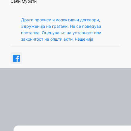
Сали Мурати
Други прописи и колективни договори
, 
Здруженија на граѓани
, 
Не се поведува
постапка
, 
Оценување на уставност или
законитост на општи акти
, 
Решенија