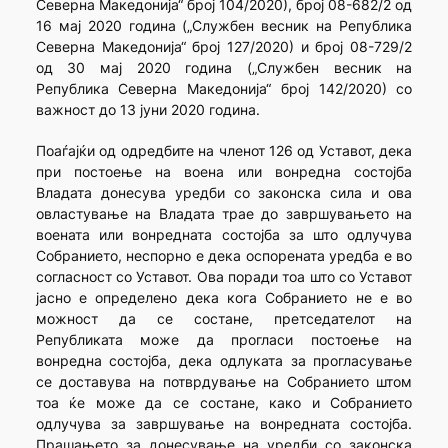
Северна Македонија“ број 104/2020), број 08-682/2 од
16 мај 2020 година („Службен весник на Република
Северна Македонија“ број 127/2020) и број 08-729/2
од 30 мај 2020 година („Службен весник на
Република Северна Македонија“ број 142/2020) со
важност до 13 јуни 2020 година.
Поаѓајќи од одредбите на членот 126 од Уставот, дека
при постоење на воена или вонредна состојба
Владата донесува уредби со законска сила и ова
овластување на Владата трае до завршувањето на
воената или вонредната состојба за што одлучува
Собранието, неспорно е дека оспорената уредба е во
согласност со Уставот. Ова поради тоа што со Уставот
јасно е определено дека кога Собранието не е во
можност да се состане, претседателот на
Републиката може да прогласи постоење на
вонредна состојба, дека одлуката за прогласување
се доставува на потврдување на Собранието штом
тоа ќе може да се состане, како и Собранието
одлучува за завршување на вонредната состојба.
Прашањето за донесување на уредби со законска