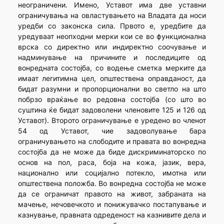
неограничени. Имено, Уставот има две уставни
ограничувања на овластувањето на Владата да носи
уредби со законска сила. Првото е, уредбите да
уредуваат неопходни мерки кои се во функционална
врска со директно или индиректно соочување и
надминување на причините и последиците од
вонредната состојба, со водење сметка мерките да
имаат легитимна цел, општествена оправданост, да
бидат разумни и пропорционални во светло на што
побрзо враќање во редовна состојба (со што во
суштина ќе бидат задоволени членовите 125 и 126 од
Уставот). Второто ограничување е уредено во членот
54 од Уставот, чие задоволување бара
ограничувањето на слободите и правата во вонредна
состојба да не може да биде дискриминаторско по
основ на пол, раса, боја на кожа, јазик, вера,
национално или социјално потекло, имотна или
општествена положба. Во вонредна состојба не може
да се ограничат правото на живот, забраната на
мачење, нечовечкото и понижувачко постапување и
казнување, правната одреденост на казнивите дела и