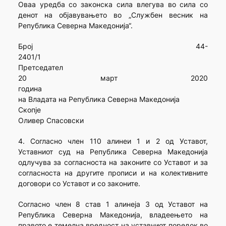
Оваа уредба со законска сила влегува во сила со
денот на објавувањето во „Службен весник на
Република Северна Македонија“.
Број 44-
24
Претседател
20 март 2020
год
на Владата на Република Северна Македонија
Ск
Оливер Спасовски
4. Согласно член 110 алинеи 1 и 2 од Уставот,
Уставниот суд на Република Северна Македонија
одлучува за согласноста на законите со Уставот и за
согласноста на другите прописи и на колективните
договори со Уставот и со законите.
Согласно член 8 став 1 алинеја 3 од Уставот на
Република Северна Македонија, владеењето на
правото е темелна вредност на уставниот поредок во