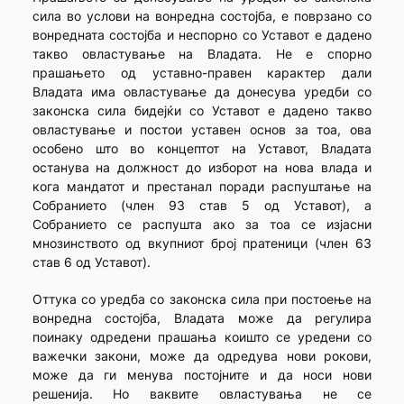
сила во услови на вонредна состојба, е поврзано со
вонредната состојба и неспорно со Уставот е дадено
такво овластување на Владата. Не е спорно
прашањето од уставно-правен карактер дали
Владата има овластување да донесува уредби со
законска сила бидејќи со Уставот е дадено такво
овластување и постои уставен основ за тоа, ова
особено што во концептот на Уставот, Владата
останува на должност до изборот на нова влада и
кога мандатот и престанал поради распуштање на
Собранието (член 93 став 5 од Уставот), а
Собранието се распушта ако за тоа се изјасни
мнозинството од вкупниот број пратеници (член 63
став 6 од Уставот).
Оттука со уредба со законска сила при постоење на
вонредна состојба, Владата може да регулира
поинаку одредени прашања коишто се уредени со
важечки закони, може да одредува нови рокови,
може да ги менува постојните и да носи нови
решенија. Но ваквите овластувања не се