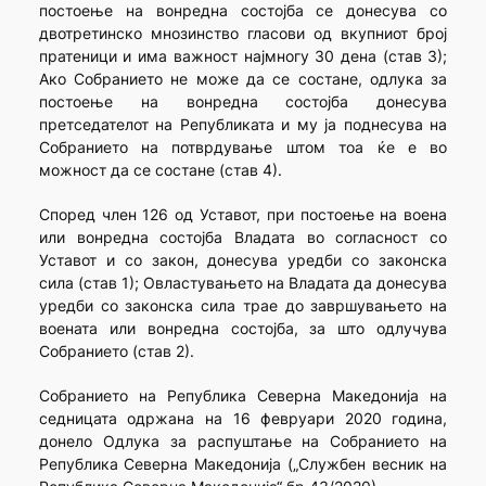
постоење на вонредна состојба се донесува со
двотретинско мнозинство гласови од вкупниот број
пратеници и има важност најмногу 30 дена (став 3);
Ако Собранието не може да се состане, одлука за
постоење на вонредна состојба донесува
претседателот на Републиката и му ја поднесува на
Собранието на потврдување штом тоа ќе е во
можност да се состане (став 4).
Според член 126 од Уставот, при постоење на воена
или вонредна состојба Владата во согласност со
Уставот и со закон, донесува уредби со законска
сила (став 1); Овластувањето на Владата да донесува
уредби со законска сила трае до завршувањето на
воената или вонредна состојба, за што одлучува
Собранието (став 2).
Собранието на Република Северна Македонија на
седницата одржана на 16 февруари 2020 година,
донело Одлука за распуштање на Собранието на
Република Северна Македонија („Службен весник на