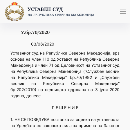
Skip
УСТАВЕН СУД
to
НА РЕПУБЛИКА СЕВЕРНА МАКЕДОНИЈА
content
У.бр.70/2020
03/06/2020
Уставниот суд на Република Северна Македонија, врз
основа на член 110 од Уставот на Република Северна
Македонија и член 71 од Деловникот на Уставниот суд
на Република Северна Македонија (“Службен весник
на Република Македонија” бр.70/1992 и „Службен
весник на Република Северна Македонија“
бр.202/2019) на седницата одржана на 3 јуни 2020
година, донесе
Р Е Ш Е Н И Е
1. НЕ СЕ ПОВЕДУВА постапка за оценка на уставноста
на Уредбата со законска сила за примена на Законот