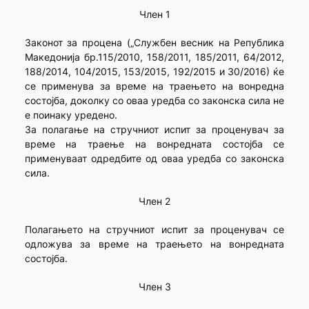
Член 1
Законот за процена („Службен весник на Република
Македонија бр.115/2010, 158/2011, 185/2011, 64/2012,
188/2014, 104/2015, 153/2015, 192/2015 и 30/2016) ќе
се применува за време на траењето на вонредна
состојба, доколку со оваа уредба со законска сила не
е поинаку уредено.
За полагање на стручниот испит за проценувач за
време на траење на вонредната состојба се
применуваат одредбите од оваа уредба со законска
сила.
Член 2
Полагањето на стручниот испит за проценувач се
одложува за време на траењето на вонредната
состојба.
Член 3