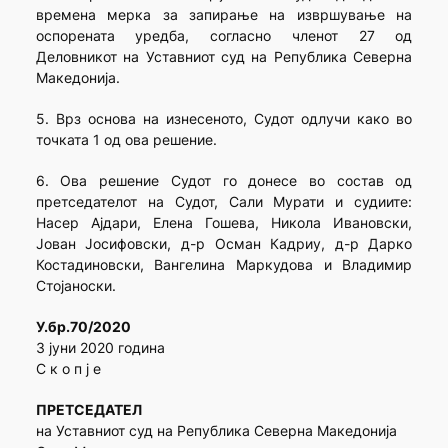
времена мерка за запирање на извршување на
оспорената уредба, согласно членот 27 од
Деловникот на Уставниот суд на Република Северна
Македонија.
5. Врз основа на изнесеното, Судот одлучи како во
точката 1 од ова решение.
6. Ова решение Судот го донесе во состав од
претседателот на Судот, Сали Мурати и судиите:
Насер Ајдари, Елена Гошева, Никола Ивановски,
Јован Јосифовски, д-р Осман Кадриу, д-р Дарко
Костадиновски, Вангелина Маркудова и Владимир
Стојаноски.
У.бр.70/2020
3 јуни 2020 година
С к о п ј е
ПРЕТСЕДАТЕЛ
на Уставниот суд на Република Северна Македонија