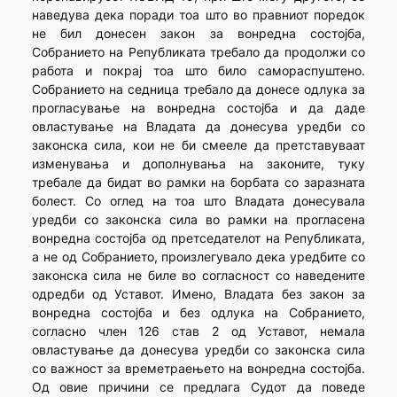
наведува дека поради тоа што во правниот поредок
не бил донесен закон за вонредна состојба,
Собранието на Републиката требало да продолжи со
работа и покрај тоа што било самораспуштено.
Собранието на седница требало да донесе одлука за
прогласување на вонредна состојба и да даде
овластување на Владата да донесува уредби со
законска сила, кои не би смееле да претставуваат
изменувања и дополнувања на законите, туку
требале да бидат во рамки на борбата со заразната
болест. Со оглед на тоа што Владата донесувала
уредби со законска сила во рамки на прогласена
вонредна состојба од претседателот на Републиката,
а не од Собранието, произлегувало дека уредбите со
законска сила не биле во согласност со наведените
одредби од Уставот. Имено, Владата без закон за
вонредна состојба и без одлука на Собранието,
согласно член 126 став 2 од Уставот, немала
овластување да донесува уредби со законска сила
со важност за времетраењето на вонредна состојба.
Од овие причини се предлага Судот да поведе