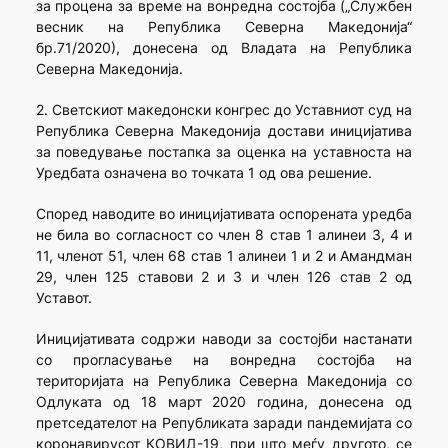
за процена за време на вонредна состојба („Службен
весник на Република Северна Македонија“
бр.71/2020), донесена од Владата на Република
Северна Македонија.
2. Светскиот македонски конгрес до Уставниот суд на
Република Северна Македонија достави иницијатива
за поведување постапка за оценка на уставноста на
Уредбата означена во точката 1 од ова решение.
Според наводите во иницијативата оспорената уредба
не била во согласност со член 8 став 1 алинеи 3, 4 и
11, членот 51, член 68 став 1 алинеи 1 и 2 и Амандман
29, член 125 ставови 2 и 3 и член 126 став 2 од
Уставот.
Иницијативата содржи наводи за состојби настанати
со прогласување на вонредна состојба на
територијата на Република Северна Македонија со
Одлуката од 18 март 2020 година, донесена од
претседателот на Републиката заради пандемијата со
коронавирусот КОВИД-19, при што меѓу другото, се