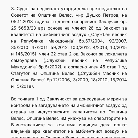
3. Судот на седницата утврди дека претседателот на
Советот на Општина Велес, м-р Душко Петров, на
05.11.2018 година го донел оспорениот Заклучок бр.
25-5658/23 врз основа на членот 26 од Законот за
квалитетот на амбиентниот воздух („Службен весник
на Република Македонија“ бр.67/2004, 92/2007,
35/2010, 47/2011, 59/2012, 100/2012, 4/2013, 10/2015
и 146/2015), член 22 став 2 од Законот за локалната
самоуправа („Службен весник на Република
Македонија“ бр.5/2002), а согласно член 45 став 1 од
Статутот на Општина Велес („Службен гласник на
Општина Велес“ бр.12/2006, 3/2009, 18/2010, 15/2014
и 15/2018).
Во точката 1 од Заклучокот за донесување мерки за
контрола на загадувањето на амбиентниот воздух од
страна на индустриските капацитети во Општина
Велес, Општина Велес им укажува на операторите на
Б-инсталациите за кои има индиции дека вршат
влијанија врз квалитетот на амбиентниот воздух на
територијата на Општина Велес, во рок од еден месец