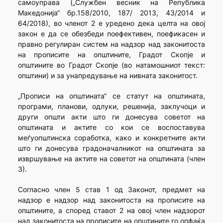
самоуправа („Службен весник на Република
Македонија“ бр.158/2010, 187/ 2013, 43/2014 и
64/2018), во членот 2 е уредено дека целта на овој
закон е да се обезбеди поефективен, поефикасен и
правно регулиран систем на надзор над законитоста
на прописите на општините, Градот Скопје и
општините во Градот Скопје (во натамошниот текст:
општини) и за унапредување на нивната законитост.
„Прописи на општината“ се статут на општината,
програми, планови, одлуки, решенија, заклучоци и
други општи акти што ги донесува советот на
општината и актите со кои се воспоставува
меѓуопштинска соработка, како и конкретните акти
што ги донесува градоначалникот на општината за
извршување на актите на советот на општината (член
3).
Согласно член 5 став 1 од Законот, предмет на
надзор е надзор над законитоста на прописите на
општините, а според ставот 2 на овој член надзорот
над законитоста на прописите на општините го опфаќа