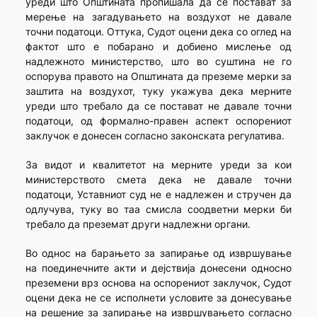
уреди што Општината пропишала да се постават за
мерење на загадувањето на воздухот не давале
точни податоци. Оттука, Судот оцени дека со оглед на
фактот што е побарано и добиено мислење од
надлежното министерство, што во суштина не го
оспорува правото на Општината да преземе мерки за
заштита на воздухот, туку укажува дека мерните
уреди што требало да се постават не давале точни
податоци, од формално-правен аспект оспорениот
заклучок е донесен согласно законската регулатива.
За видот и квалитетот на мерните уреди за кои
министерството смета дека не давале точни
податоци, Уставниот суд не е надлежен и стручен да
одлучува, туку во таа смисла соодветни мерки би
требало да преземат други надлежни органи.
Во однос на барањето за запирање од извршување
на поединечните акти и дејствија донесени односно
преземени врз основа на оспорениот заклучок, Судот
оцени дека не се исполнети условите за донесување
на решение за запирање на извршувањето согласно