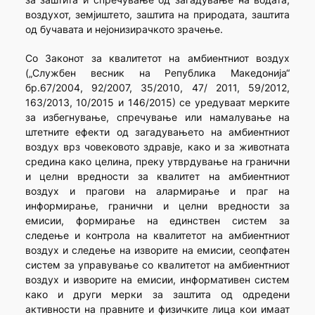
воздухот, земјиштето, заштита на природата, заштита
од бучавата и нејонизирачкото зрачење.
Со Законот за квалитетот на амбиентниот воздух
(„Службен весник на Република Македонија“
бр.67/2004, 92/2007, 35/2010, 47/ 2011, 59/2012,
163/2013, 10/2015 и 146/2015) се уредуваат мерките
за избегнување, спречување или намалување на
штетните ефекти од загадувањето на амбиентниот
воздух врз човековото здравје, како и за животната
средина како целина, преку утврдување на гранични
и целни вредности за квалитет на амбиентниот
воздух и прагови на алармирање и праг на
информирање, гранични и целни вредности за
емисии, формирање на единствен систем за
следење и контрола на квалитетот на амбиентниот
воздух и следење на изворите на емисии, сеопфатен
систем за управување со квалитетот на амбиентниот
воздух и изворите на емисии, информативен систем
како и други мерки за заштита од одредени
активности на правните и физичките лица кои имаат