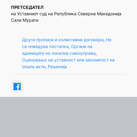
ПРЕТСЕДАТЕЛ
на Уставниот суд на Република Северна Македонија
Сали Мурати
Други прописи и колективни договори
, 
Не
се поведува постапка
, 
Органи на
единиците на локална самоуправа
, 
Оценување на уставност или законитост на
општи акти
, 
Решенија