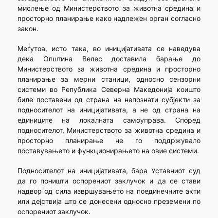
мислење од Министерството за животна средина и
просторно планирање како надлежен орган согласно
закон.
Меѓутоа, исто така, во иницијативата се наведува
дека Општина Велес доставила барање до
Министерството за животна средина и просторно
планирање за мерни станици, односно сензорни
системи во Република Северна Македонија коишто
биле поставени од страна на непознати субјекти за
подносителот на иницијативата, а не од страна на
единиците на локалната самоуправа. Според
подносителот, Министерството за животна средина и
просторно планирање не го поддржувало
поставувањето и функционирањето на овие системи.
Подносителот на иницијативата, бара Уставниот суд
да го поништи оспорениот заклучок и да се стави
надвор од сила извршувањето на поединечните акти
или дејствија што се донесени односно преземени по
оспорениот заклучок.