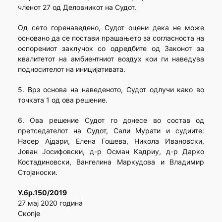
членот 27 од Деловникот на Судот.
Од сето горенаведено, Судот оцени дека не може
основано да се постави прашањето за согласноста на
оспорениот заклучок со одредбите од Законот за
квалитетот на амбиентниот воздух кои ги наведува
подносителот на иницијативата.
5. Врз основа на наведеното, Судот одлучи како во
точката 1 од ова решение.
6. Ова решение Судот го донесе во состав од
претседателот на Судот, Сали Мурати и судиите:
Насер Ајдари, Елена Гошева, Никола Ивановски,
Јован Јосифовски, д-р Осман Кадриу, д-р Дарко
Костадиновски, Вангелина Маркудова и Владимир
Стојаноски.
У.бр.150/2019
27 мај 2020 година
Скопје