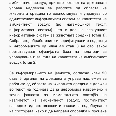
амбиентниот воздух, при што органот на државната
управа надлежен за работите од областа на
животната средина го воспоставува и управува со
единствениот информативен систем за квалитетот на
амбиентниот воздух (во натамошниот текст:
информативен систем) што е дел на севкупниот
информативен систем за животната средина (став 1).
Собраните, обработените и верификуваните податоци
и информациите од член 44 став 3 на овој закон
претставуваат официјална база на податоци за
управување и заштита на квалитетот на амбиентниот
воздух (став 2).
За информирањето на јавноста, согласно член 50
став 5 органот на државната управа надлежен за
работите од областа на животната средина е должен
во текот на годината да ја информира навремено и
точно јавноста за моменталната состојба на
квалитетот на амбиентниот воздух, постигнатиот
напредок, идните планови и насоки за подобрување
на состојбата, како и да направи споредба и процена