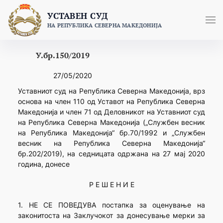
Skip
УСТАВЕН СУД
to
НА РЕПУБЛИКА СЕВЕРНА МАКЕДОНИЈА
content
У.бр.150/2019
27/05/2020
Уставниот суд на Република Северна Македонија, врз
основа на член 110 од Уставот на Република Северна
Македонија и член 71 од Деловникот на Уставниот суд
на Република Северна Македонија („Службен весник
на Република Македонија“ бр.70/1992 и „Службен
весник на Република Северна Македонија“
бр.202/2019), на седницата одржана на 27 мај 2020
година, донесе
Р Е Ш Е Н И Е
1. НЕ СЕ ПОВЕДУВА постапка за оценување на
законитоста на Заклучокот за донесување мерки за