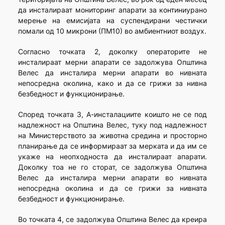
да инсталираат мониторинг апарати за континиурано
мерење на емисијата на суспендирани честички
помали од 10 микрони (ПМ10) во амбиентниот воздух.
Согласно точката 2, доколку операторите не
инсталираат мерни апарати се задолжува Општина
Велес да инсталира мерни апарати во нивната
непосредна околина, како и да се грижи за нивна
безбедност и функционирање.
Според точката 3, А-инсталациите коишто не се под
надлежност на Општина Велес, туку под надлежност
на Министерството за животна средина и просторно
планирање да се информираат за мерката и да им се
укаже на неопходноста да инсталираат апарати.
Доколку тоа не го сторат, се задолжува Општина
Велес да инсталира мерни апарати во нивната
непосредна околина и да се грижи за нивната
безбедност и функционирање.
Во точката 4, се задолжува Општина Велес да креира