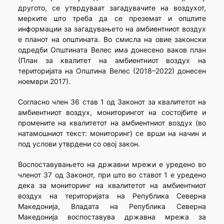
другото, се утврдуваат загадувачите на воздухот,
мерките што треба да се преземат и општите
информации за загадувањето на амбиентниот воздух
е планот на општината. Во смисла на овие законски
одредби Општината Велес има донесено ваков план
(План за квалитет на амбиентниот воздух на
територијата на Општина Велес (2018–2022) донесен
ноември 2017).
Согласно член 36 став 1 од Законот за квалитетот на
амбиентниот воздух, мониторингот на состојбите и
промените на квалитетот на амбиентниот воздух (во
натамошниот текст: мониторинг) се врши на начин и
под услови утврдени со овој закон.
Воспоставувањето на државни мрежи е уредено во
членот 37 од Законот, при што во ставот 1 е уредено
дека за мониторинг на квалитетот на амбиентниот
воздух на територијата на Република Северна
Македонија, Владата на Република Северна
Македонија воспоставува државна мрежа за