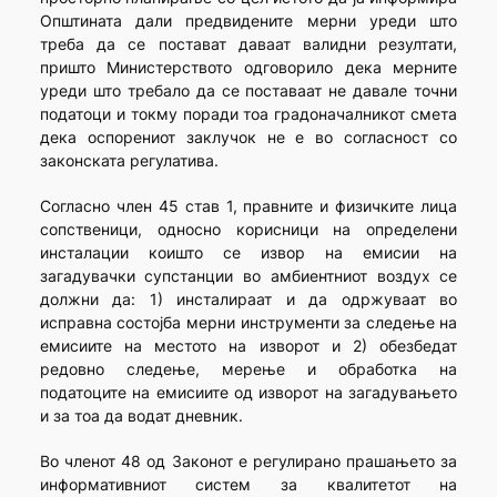
Општината дали предвидените мерни уреди што
треба да се постават даваат валидни резултати,
пришто Министерството одговорило дека мерните
уреди што требало да се поставаат не давале точни
податоци и токму поради тоа градоначалникот смета
дека оспорениот заклучок не е во согласност со
законската регулатива.
Согласно член 45 став 1, правните и физичките лица
сопственици, односно корисници на определени
инсталации коишто се извор на емисии на
загадувачки супстанции во амбиентниот воздух се
должни да: 1) инсталираат и да одржуваат во
исправна состојба мерни инструменти за следење на
емисиите на местото на изворот и 2) обезбедат
редовно следење, мерење и обработка на
податоците на емисиите од изворот на загадувањето
и за тоа да водат дневник.
Во членот 48 од Законот е регулирано прашањето за
информативниот систем за квалитетот на