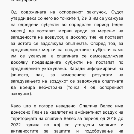
Од содржината на оспорениот заклучок, Судот
утврди дека со него во точките 1, 2 и 3 им се укажува
на одредени субјекти во определен период (еден
месец) да постават мерни уреди за мерење на
загаденоста на воздухот, а доколку тие не постават
за истото се задолжува општината. Според тоа, за
предвидените мерки на соодветните субјекти само
им се укажува, а општината се самозадолжува
доколку предвидените субјекти не постапат по
предвидените укажувања. Заради информирање на
јавноста, пак, за измерените резултати на
загадувањето на воздухот се задолжува општината
да креира веб-страна (точка 4 од оспорениот
заклучок).
Како што е погоре наведено, Општина Велес има
донесено План за квалитет на амбиентниот воздух на
територијата на општина Велес за период од 2018 до
2022 година во кој се утврдени мерките и
активностите за заштита и подобрување на