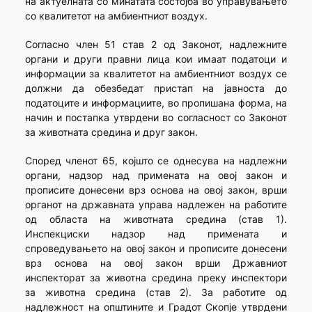
на актуелната со минатата состојба во управувањето
со квалитетот на амбиентниот воздух.
Согласно член 51 став 2 од Законот, надлежните
органи и други правни лица кои имаат податоци и
информации за квалитетот на амбиентниот воздух се
должни да обезбедат пристап на јавноста до
податоците и информациите, во пропишана форма, на
начин и постапка утврдени во согласност со Законот
за животната средина и друг закон.
Според членот 65, којшто се однесува на надлежни
органи, надзор над примената на овој закон и
прописите донесени врз основа на овој закон, врши
органот на државната управа надлежен на работите
од областа на животната средина (став 1).
Инспекциски надзор над примената и
спроведувањето на овој закон и прописите донесени
врз основа на овој закон врши Државниот
инспекторат за животна средина преку инспектори
за животна средина (став 2). За работите од
надлежност на општините и Градот Скопје утврдени