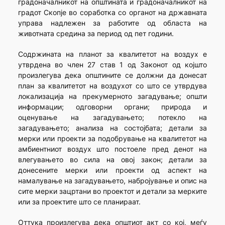
градоначалникот на општината и градоначалникот на
градот Скопје во соработка со органот на државната
управа надлежен за работите од областа на
животната средина за период од пет години.
Содржината на планот за квалитетот на воздух е
утврдена во член 27 став 1 од Законот од којшто
произлегува дека општините се должни да донесат
план за квалитетот на воздухот со што се утврдува
локализација на прекумерното загадување; општи
информации; одговорни органи; природа и
оценување на загадувањето; потекло на
загадувањето; анализа на состојбата; детали за
мерки или проекти за подобрување на квалитетот на
амбиентниот воздух што постоеле пред денот на
влегувањето во сила на овој закон; детали за
донесените мерки или проекти од аспект на
намалување на загадувањето, набројување и опис на
сите мерки зацртани во проектот и детали за мерките
или за проектите што се планираат.
Оттука произлегува дека општиот акт со кој, меѓу