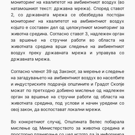
мониторинг на квалитетот на амбиентниот воздух (во
натамошниот текст: државна мрежа). Според ставот
2, со државната мрежа се обезбедува постојан
мониторинг на квалитетот на амбиентниот воздух
којшто е составен дел од целокупниот мониторинг за
животна средина. Согласно ставот 3, надлежен орган
за вршење на стручни работи во областа на
животната средина врши следење на амбиентниот
воздух преку државната мрежа и управува со
државната мрежа.
Согласно членот 39 од Законот, за мерење и следење
на загадувањето на амбиентниот воздух во населбите
и индустриските подрачја општините и Градот Скопје
можат по претходно добиено мислење од надлежен
орган за вршење на стручни работи од областа на
животната средина, под услови и начин уредени со
овој закон, да воспостават локални мрежи.
Во конкретниот случај, Општината Велес побарала
мислење од Министерството за животна средина и
просторно планирање со цел истото да ја информира