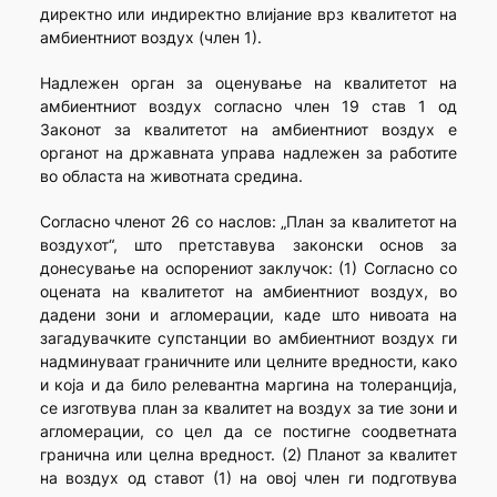
директно или индиректно влијание врз квалитетот на
амбиентниот воздух (член 1).
Надлежен орган за оценување на квалитетот на
амбиентниот воздух согласно член 19 став 1 од
Законот за квалитетот на амбиентниот воздух е
органот на државната управа надлежен за работите
во областа на животната средина.
Согласно членот 26 со наслов: „План за квалитетот на
воздухот“, што претставува законски основ за
донесување на оспорениот заклучок: (1) Согласно со
оцената на квалитетот на амбиентниот воздух, во
дадени зони и агломерации, каде што нивоата на
загадувачките супстанции во амбиентниот воздух ги
надминуваат граничните или целните вредности, како
и која и да било релевантна маргина на толеранција,
се изготвува план за квалитет на воздух за тие зони и
агломерации, со цел да се постигне соодветната
гранична или целна вредност. (2) Планот за квалитет
на воздух од ставот (1) на овој член ги подготвува