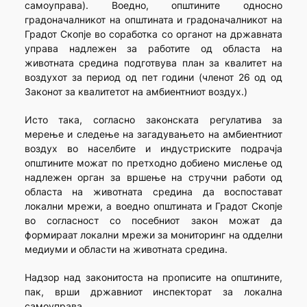
самоуправа). Воедно, општините односно
градоначалникот на општината и градоначалникот на
Градот Скопје во соработка со органот на државната
управа надлежен за работите од областа на
животната средина подготвува план за квалитет на
воздухот за период од пет години (членот 26 од од
Законот за квалитетот на амбиентниот воздух.)
Исто така, согласно законската регулатива за
мерење и следење на загадувањето на амбиентниот
воздух во населбите и индустриските подрачја
општините можат по претходно добиено мислење од
надлежен орган за вршење на стручни работи од
областа на животната средина да воспостават
локални мрежи, а воедно општината и Градот Скопје
во согласност со посебниот закон можат да
формираат локални мрежи за мониторинг на одделни
медиуми и области на животната средина.
Надзор над законитоста на прописите на општините,
пак, врши државниот инспекторат за локална
самоуправа.