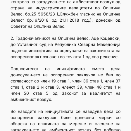
контрола на загадувањето на амбиентниот воздух од
страна на индустриските капацитети во Општина
Велес, бр.25-5658/23 („Службен гласник на Општина
Велес“ бр.19/2018 од 21.11.2018 год.), донесен од
Советот на Општина Велес.
2. Градоначалникот на Општина Велес, Аце Коцевски,
до Уставниот суд на Република Северна Македонија
поднесе иницијатива за оценување на законитоста на
оспорениот акт означен во точката 1 од ова решение.
Подносителот на иницијативата смета дека
донесувањето на оспорениот заклучок не бил во
согласност со член 19 став 1, член 36 став 1, член 37
став 1, став 2 и став 3, членот 39, член 48 став 1 и
член 50 став 5 од Законот за квалитетот на
амбиентниот воздух.
Во наводите на иницијативата се наведува дека со
оспорениот заклучок биле донесени мерки со
обврска на општината за мерење и следење на
загадувањето на амбиентниот воздух без добиено