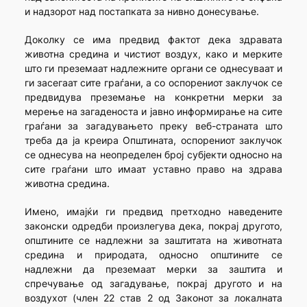
и надзорот над постапката за нивно донесување.
Доколку се има предвид фактот дека здравата
животна средина и чистиот воздух, како и мерките
што ги преземаат надлежните органи се однесуваат и
ги засегаат сите граѓани, а со оспорениот заклучок се
предвидува преземање на конкретни мерки за
мерење на загаденоста и јавно информирање на сите
граѓани за загадувањето преку веб-страната што
треба да ја креира Општината, оспорениот заклучок
се однесува на неопределен број субјекти односно на
сите граѓани што имаат уставно право на здрава
животна средина.
Имено, имајќи ги предвид претходно наведените
законски одредби произлегува дека, покрај другото,
општините се надлежни за заштитата на животната
средина и природата, односно општините се
надлежни да преземаат мерки за заштита и
спречување од загадување, покрај другото и на
воздухот (член 22 став 2 од Законот за локалната