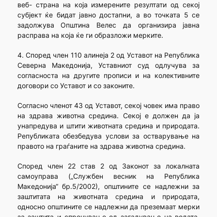
веб- страна на која измерените резултати од секој
субјект ќе бидат јавно достапни, а во точката 5 се
задолжува Општина Велес да организира јавна
расправа на која ќе ги образложи мерките.
4. Според член 110 алинеја 2 од Уставот на Република
Северна Македонија, Уставниот суд одлучува за
согласноста на другите прописи и на колективните
договори со Уставот и со законите.
Согласно членот 43 од Уставот, секој човек има право
на здрава животна средина. Секој е должен да ја
унапредува и штити животната средина и природата.
Републиката обезбедува услови за остварување на
правото на граѓаните на здрава животна средина.
Според член 22 став 2 од Законот за локалната
самоуправа („Службен весник на Република
Македонија“ бр.5/2002), општините се надлежни за
заштитата на животната средина и природата,
односно општините се надлежни да преземаат мерки
за заштита и спречување од загадување на водата,