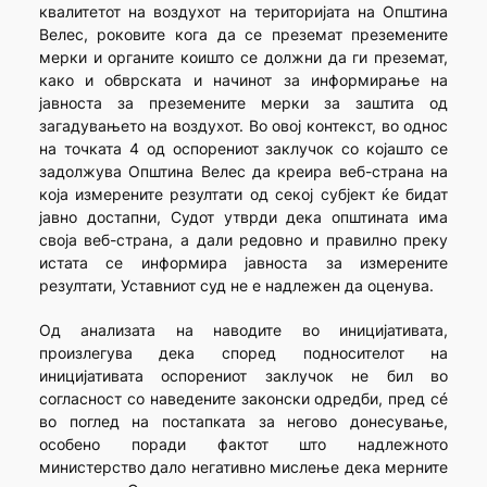
квалитетот на воздухот на територијата на Општина
Велес, роковите кога да се преземат преземените
мерки и органите коишто се должни да ги преземат,
како и обврската и начинот за информирање на
јавноста за преземените мерки за заштита од
загадувањето на воздухот. Во овој контекст, во однос
на точката 4 од оспорениот заклучок со којашто се
задолжува Општина Велес да креира веб-страна на
која измерените резултати од секој субјект ќе бидат
јавно достапни, Судот утврди дека општината има
своја веб-страна, а дали редовно и правилно преку
истата се информира јавноста за измерените
резултати, Уставниот суд не е надлежен да оценува.
Од анализата на наводите во иницијативата,
произлегува дека според подносителот на
иницијативата оспорениот заклучок не бил во
согласност со наведените законски одредби, пред сé
во поглед на постапката за негово донесување,
особено поради фактот што надлежното
министерство дало негативно мислење дека мерните