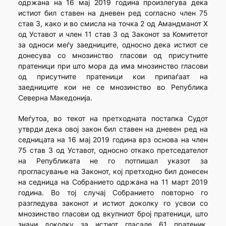
одржана на 16 мај 2019 година произлегува дека
истиот бил ставен на дневен ред согласно член 75
став 3, како и во смисла на точка 2 од Амандманот X
од Уставот и член 11 став 3 од Законот за Комитетот
за односи меѓу заедниците, односно дека истиот се
донесува со мнозинство гласови од присутните
пратеници при што мора да има мнозинство гласови
од присутните пратеници кои припаѓаат на
заедниците кои не се мнозинство во Република
Северна Македонија.
Меѓутоа, во текот на претходната постапка Судот
утврди дека овој закон бил ставен на дневен ред на
седницата на 16 мај 2019 година врз основа на член
75 став 3 од Уставот, односно откако претседателот
на Републиката не го потпишал указот за
прогласување на Законот, кој претходно бил донесен
на седница на Собранието одржана на 11 март 2019
година. Во тој случај Собранието повторно го
разгледува законот и истиот доколку го усвои со
мнозинство гласови од вкупниот број пратеници, што
значи доколку за истиот гласале 61 пратеник,