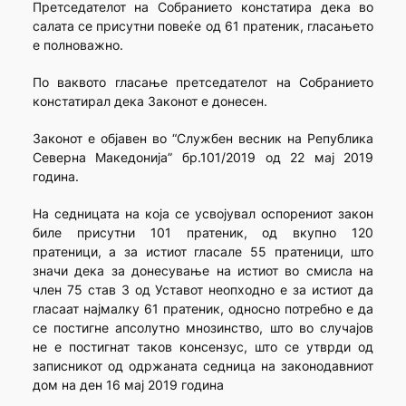
Претседателот на Собранието констатира дека во
салата се присутни повеќе од 61 пратеник, гласањето
е полноважно.
По ваквото гласање претседателот на Собранието
констатирал дека Законот е донесен.
Законот е објавен во “Службен весник на Република
Северна Македонија” бр.101/2019 од 22 мај 2019
година.
На седницата на која се усвојувал оспорениот закон
биле присутни 101 пратеник, од вкупно 120
пратеници, а за истиот гласале 55 пратеници, што
значи дека за донесување на истиот во смисла на
член 75 став 3 од Уставот неопходно е за истиот да
гласаат најмалку 61 пратеник, односно потребно е да
се постигне апсолутно мнозинство, што во случајов
не е постигнат таков консензус, што се утврди од
записникот од одржаната седница на законодавниот
дом на ден 16 мај 2019 година