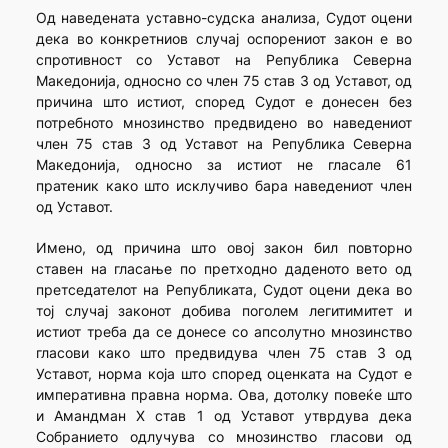
Од наведената уставно-судска анализа, Судот оцени
дека во конкретниов случај оспорениот закон е во
спротивност со Уставот на Република Северна
Македонија, односно со член 75 став 3 од Уставот, од
причина што истиот, според Судот е донесен без
потребното мнозинство предвидено во наведениот
член 75 став 3 од Уставот на Република Северна
Македонија, односно за истиот не гласале 61
пратеник како што исклучиво бара наведениот член
од Уставот.
Имено, од причина што овој закон бил повторно
ставен на гласање по претходно даденото вето од
претседателот на Републиката, Судот оцени дека во
тој случај законот добива поголем легитимитет и
истиот треба да се донесе со апсолутно мнозинство
гласови како што предвидува член 75 став 3 од
Уставот, норма која што според оценката на Судот е
императивна правна норма. Ова, дотолку повеќе што
и Амандман X став 1 од Уставот утврдува дека
Собранието одлучува со мнозинство гласови од