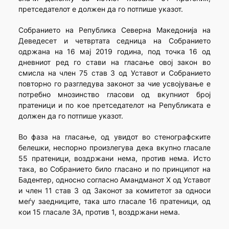
претседателот е должен да го потпише указот.
Собранието на Република Северна Македонија на
Деведесет и четвртата седница на Собранието
одржана на 16 мај 2019 година, под точка 16 од
дневниот ред го стави на гласање овој закон во
смисла на член 75 став 3 од Уставот и Собранието
повторно го разгледува законот за чие усвојување е
потребно мнозинство гласови од вкупниот број
пратеници и по кое претседателот на Републиката е
должен да го потпише указот.
Во фаза на гласање, од увидот во стенографските
белешки, неспорно произлегува дека вкупно гласале
55 пратеници, воздржани нема, против нема. Исто
така, во Собранието било гласано и по принципот на
Бадентер, односно согласно Амандманот X од Уставот
и член 11 став 3 од Законот за комитетот за односи
меѓу заедниците, така што гласале 16 пратеници, од
кои 15 гласале ЗА, против 1, воздржани нема.