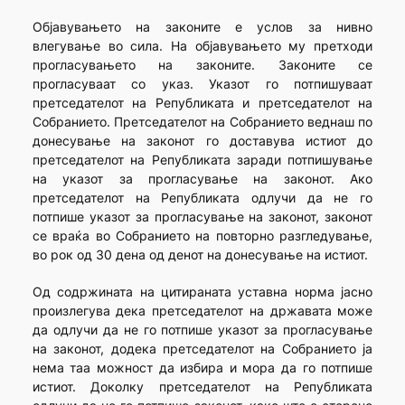
Објавувањето на законите е услов за нивно
влегување во сила. На објавувањето му претходи
прогласувањето на законите. Законите се
прогласуваат со указ. Указот го потпишуваат
претседателот на Републиката и претседателот на
Собранието. Претседателот на Собранието веднаш по
донесување на законот го доставува истиот до
претседателот на Републиката заради потпишување
на указот за прогласување на законот. Ако
претседателот на Републиката одлучи да не го
потпише указот за прогласување на законот, законот
се враќа во Собранието на повторно разгледување,
во рок од 30 дена од денот на донесување на истиот.
Од содржината на цитираната уставна норма јасно
произлегува дека претседателот на државата може
да одлучи да не го потпише указот за прогласување
на законот, додека претседателот на Собранието ја
нема таа можност да избира и мора да го потпише
истиот. Доколку претседателот на Републиката