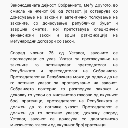
Законодавната дејност Собранието, меѓу другото, во
смисла на членот 68 од Уставот, ја остварува со
донесување на закони и автентично толкување на
законите, со донесување републички буџет и
завршна сметка, кој претставува специфичен
финансиски закон и врши ратификација на
меѓународни договори со закон.
Според членот 75 од Уставот, законите се
прогласуваат со указ. Указот за прогласување на
законите го потпишуваат претседателот на
Републиката и претседателот на Собранието.
Претседателот на Републиката може да одлучи да не
го потпише указот за прогласување на законот.
Собранието повторно го разгледува законот и
доколку го усвои со мнозинство гласови од вкупниот
број пратеници, претседателот на Републиката е
должен да го потпише указот. Претседателот е
должен да го потпише указот, доколку според
Уставот, законот се донесува со двотретинско
мнозинство гласови од вкупниот број пратеници.