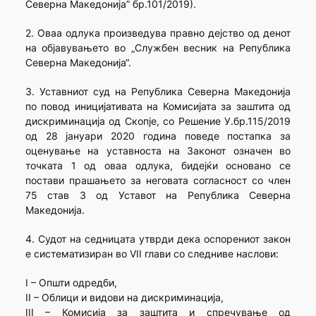
Северна Македонија” бр.101/2019).
2. Оваа одлука произведува правно дејство од денот
на објавувањето во „Службен весник на Република
Северна Македонија“.
3. Уставниот суд на Република Северна Македонија
по повод иницијативата на Комисијата за заштита од
дискриминација од Скопје, со Решение У.бр.115/2019
од 28 јануари 2020 година поведе постапка за
оценување на уставноста на Законот означен во
точката 1 од оваа одлука, бидејќи основано се
постави прашањето за неговата согласност со член
75 став 3 од Уставот на Република Северна
Македонија.
4. Судот на седницата утврди дека оспорениот закон
е систематизиран во VII глави со следниве наслови:
I – Општи одредби,
II – Облици и видови на дискриминација,
III – Комисија за заштита и спречување од