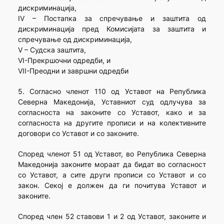
дискриминација,
IV – Постапка за спречување и заштита од
дискриминација пред Комисијата за заштита и
спречување од дискриминација,
V – Судска заштита,
VI-Прекршочни одредби, и
VII-Преодни и завршни одредби
5. Согласно членот 110 од Уставот на Република
Северна Македонија, Уставниот суд одлучува за
согласноста на законите со Уставот, како и за
согласноста на другите прописи и на колективните
договори со Уставот и со законите.
Според членот 51 од Уставот, во Република Северна
Македонија законите мораат да бидат во согласност
со Уставот, а сите други прописи со Уставот и со
закон. Секој е должен да ги почитува Уставот и
законите.
Според член 52 ставови 1 и 2 од Уставот, законите и