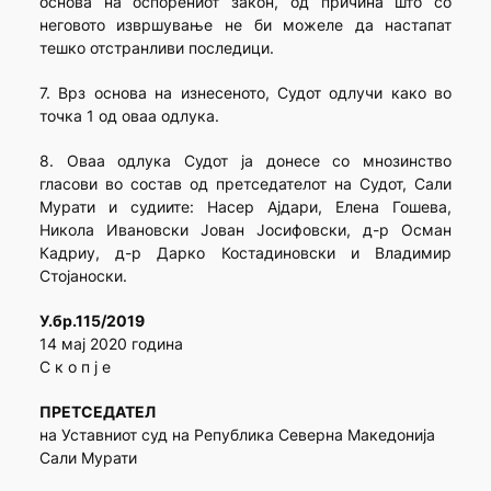
основа на оспорениот закон, од причина што со
неговото извршување не би можеле да настапат
тешко отстранливи последици.
7. Врз основа на изнесеното, Судот одлучи како во
точка 1 од оваа одлука.
8. Оваа одлука Судот ја донесе со мнозинство
гласови во состав од претседателот на Судот, Сали
Мурати и судиите: Насер Ајдари, Елена Гошева,
Никола Ивановски Јован Јосифовски, д-р Осман
Кадриу, д-р Дарко Костадиновски и Владимир
Стојаноски.
У.бр.115/2019
14 мај 2020 година
С к о п ј е
ПРЕТСЕДАТЕЛ
на Уставниот суд на Република Северна Македонија
Сали Мурати