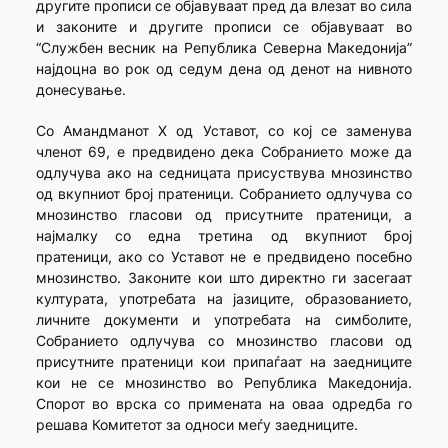
другите прописи се објавуваат пред да влезат во сила
и законите и другите прописи се објавуваат во
“Службен весник на Република Северна Македонија”
најдоцна во рок од седум дена од денот на нивното
донесување.
Со Амандманот X од Уставот, со кој се заменува
членот 69, е предвидено дека Собранието може да
одлучува ако на седницата присуствува мнозинство
од вкупниот број пратеници. Собранието одлучува со
мнозинство гласови од присутните пратеници, а
најмалку со една третина од вкупниот број
пратеници, ако со Уставот не е предвидено посебно
мнозинство. Законите кои што директно ги засегаат
културата, употребата на јазиците, образованието,
личните документи и употребата на симболите,
Собранието одлучува со мнозинство гласови од
присутните пратеници кои припаѓаат на заедниците
кои не се мнозинство во Република Македонија.
Спорот во врска со примената на оваа одредба го
решава Комитетот за односи меѓу заедниците.