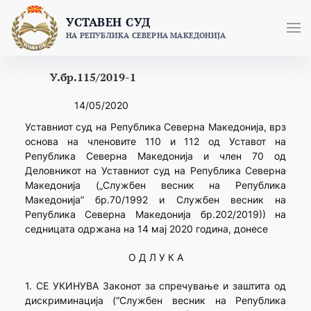
Skip
УСТАВЕН СУД
to
НА РЕПУБЛИКА СЕВЕРНА МАКЕДОНИЈА
content
У.бр.115/2019-1
14/05/2020
Уставниот суд на Република Северна Македонија, врз
основа на членовите 110 и 112 од Уставот на
Република Северна Македонија и член 70 од
Деловникот на Уставниот суд на Република Северна
Македонија („Службен весник на Република
Македонија” бр.70/1992 и Службен весник на
Република Северна Македонија бр.202/2019)) на
седницата одржана на 14 мај 2020 година, донесе
О Д Л У К А
1. СЕ УКИНУВА Законот за спречување и заштита од
дискриминација (“Службен весник на Република