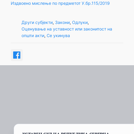
Издвоено мислење по предметот У.бр.115/2019
Други субјекти
, 
Закони
, 
Одлуки
, 
Оценување на уставност или законитост на
општи акти
, 
Се укинува