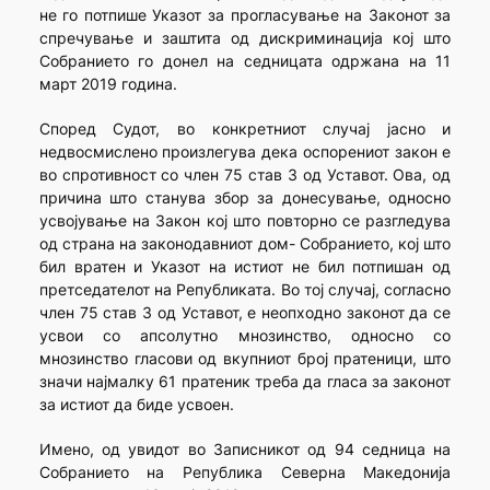
не го потпише Указот за прогласување на Законот за
спречување и заштита од дискриминација кој што
Собранието го донел на седницата одржана на 11
март 2019 година.
Според Судот, во конкретниот случај јасно и
недвосмислено произлегува дека оспорениот закон е
во спротивност со член 75 став 3 од Уставот. Ова, од
причина што станува збор за донесување, односно
усвојување на Закон кој што повторно се разгледува
од страна на законодавниот дом- Собранието, кој што
бил вратен и Указот на истиот не бил потпишан од
претседателот на Републиката. Во тој случај, согласно
член 75 став 3 од Уставот, е неопходно законот да се
усвои со апсолутно мнозинство, односно со
мнозинство гласови од вкупниот број пратеници, што
значи најмалку 61 пратеник треба да гласа за законот
за истиот да биде усвоен.
Имено, од увидот во Записникот од 94 седница на
Собранието на Република Северна Македонија