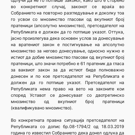
одлучи да не го потпише законот, како што е сторено
во конкретниот случај, законот се враќа во
Собранието на повторно разгледување и доколку тоа
го усвои со мнозинство гласови од вкупниот број
пратеници (апсолутно мнозинство), претседателот на
Републиката е должен да го потпише указот. Оттука,
јасно произлегува дека основен услов за донесување
на вратениот закон е постигнување на апсолутно
мнозинство за негово донесување, односно нужно е
истиот да добие мнозинство гласови од вкупниот број
пратеници, што значи потребно е 61 пратеник да гласа
за ваквиот закон за да истиот биде полноважно
донесен и по кое претседателот на Републиката е
должен да го потпише указот. Претседателот на
Републиката нема право на вето на законите кои
според Уставот се донесуваат со двотретинско
мнозинство од вкупниот број пратеници
(квалификувано мнозинство).
Во конкретната правна ситуација претседателот на
Републиката со допис бр.08-1794/2 од 18.03.2019
година го известил Собранието дека донел одлука да