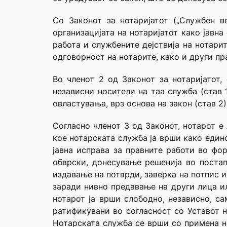
Со Законот за нотаријатот („Службен ве
организацијата на нотаријатот како јавн
работа и службените дејствија на нотари
одговорност на нотарите, како и други пр
Во членот 2 од Законот за нотаријатот,
независни носители на таа служба (став 1
овластувања, врз основа на закон (став 2)
Согласно членот 3 од Законот, нотарот е
кое нотарската служба ја врши како един
јавна исправа за правните работи во фор
обврски, донесување решенија во постап
издавање на потврди, заверка на потпис и
заради нивно предавање на други лица ил
нотарот ја врши слободно, независно, са
ратификувани во согласност со Уставот н
Нотарската служба се врши со примена н