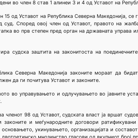
ени во член 8 став 1 алинеи 3 и 4 од Уставот на Репу
ен 15 од Уставот на Република Северна Македонија, се 
д суд. Според овој член од Уставот, правото на жалб
апка во прв степен пред орган на државната управа и
тира судска заштита на законитоста на поединечнит
блика Северна Македонија законите мораат да бидат
лжен да ги почитува Уставот и законите.
вото во управувањето и одлучувањето во јавните уст
.
а членот 98 од Уставот, судската власт ја вршат судов
и законите и меѓународните договори ратификувани 
 основањето, укинувањето, организацијата и составот 
о двотретинско мнозинство гласови од вкупниот број п