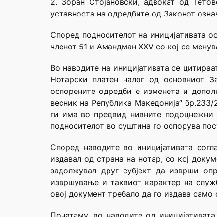
2. Зоран Стојановски, адвокат од Тето
уставноста на одредбите од Законот означ
Според подносителот на иницијативата осп
членот 51 и Амандман XXV со кој се менув
Во наводите на иницијативата се цитираат чл
Нотарски платен налог од основниот За
оспорените одредби е изменета и дополн
весник на Република Македонија“ бр.233/
ги има во предвид нивните подоцнежни 
подносителот во суштина го оспорува пос
Според наводите во иницијативата согла
издавал од страна на нотар, со кој доку
задолжувал друг субјект да изврши оп
извршување и таквиот карактер на служб
овој документ требало да го издава само 
Понатаму, во наводите од иницијативата