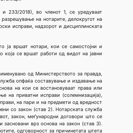
 и 233/2018), во членот 1, се уредуваат
и разрешување на нотарите, делокругот на
арски исправи, надзорот и дисциплинската
то ја вршат нотари, кои се самостојни и
во која се вршат работи од видот на јавни
, именувано од Министерството за правда,
 служба опфаќа составување и издавање на
основа на кои се востановуваат права или
ње на приватни исправи (солемнизација),
справи, на пари и на предмети од вредност
ени со закон (став 2). Нотарската служба
авот, закон, меѓународни договори што се
 засновани врз основа на закон (став 3).
отите, одговорност за причинетата штета