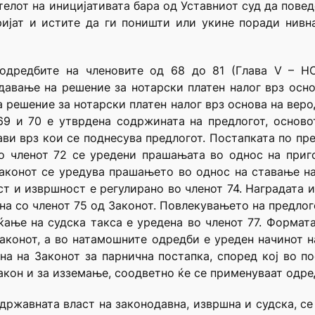
елот на иницијативата бара од Уставниот суд да повед
ијат и истите да ги поништи или укине поради нивн
 одредбите на членовите од 68 до 81 (Глава V –
давање на решение за нотарски платен налог врз осн
а решение за нотарски платен налог врз основа на веро
 69 и 70 е утврдена содржината на предлогот, основ
рави врз кои се поднесува предлогот. Постапката по пр
 во членот 72 се уредени прашањата во однос на при
Законот се уредува прашањето во однос на ставање н
т и извршност е регулирано во членот 74. Наградата 
на со членот 75 од Законот. Повлекувањето на предлог
аќање на судска такса е уредена во членот 77. Форма
Законот, а во натамошните одредби е уреден начинот на
на на Законот за парнична постапка, според кој во п
закон и за изземање, соодветно ќе се применуваат одре
 државната власт на законодавна, извршна и судска, с