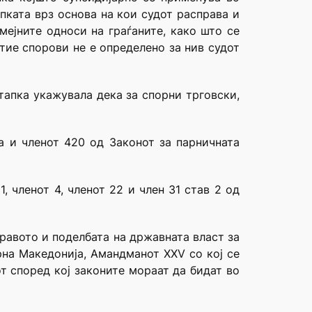
пката врз основа на кои судот расправа и
мејните односи на граѓаните, како што се
 тие спорови не е определено за нив судот
тапка укажувала дека за спорни трговски,
-а и членот 420 од Законот за парничната
, членот 4, членот 22 и член 31 став 2 од
правото и поделбата на државната власт за
рна Македонија, Амандманот ΧΧV со кој се
от според кој законите мораат да бидат во