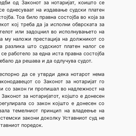
дби од Законот за нотаријат, коишто се
 се однесуваат на издавање судски платен
ојба. Тоа било правна состојба во која за
от кој треба да ја исполни обврската за
телот или задоцнил во исполнувањето на
да му наложи престација на должникот со
а разлика што судскиот платен налог се
 се работело за една иста правна состојба
ребало да решава и да одлучува судот.
еспорно да се утврди дека нотарот нема
конодавецот со Законот за нотаријат го
 и со закон ги пропишал во надлежност на
Законот за нотаријатот, којшто е донесен
регулирала со закон којшто е донесен со
увала темелниот принцип на владеење на
истемски закони доколку Уставниот суд не
ставниот поредок.