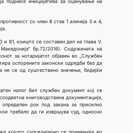
ја поднесе иницијатива за оценување на
ротивност со член 8 став 1 алинеја 3 и 4,
ја.
80 и 81, коишто се составен дел на глава V.
Македонија“ бр.72/2016). Содржината на
онот за нотаријатот објавен во „Службен
итира оспорените законски одредби без да
 не се од суштествено значење, бидејќи
латен налог бил службен документ кој се
 соодветна книговодствена документација,
 определен рок под закана за присилно
кои требало да ги извршува суд, односно
пка којшто супсидијарно се применува во