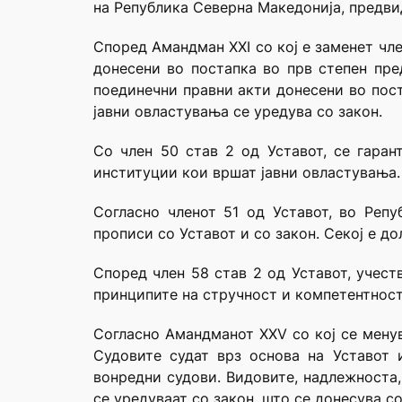
на Република Северна Македонија, предвид
Според Амандман XXI со кој е заменет чл
донесени во постапка во прв степен пре
поединечни правни акти донесени во пост
јавни овластувања се уредува со закон.
Со член 50 став 2 од Уставот, се гаран
институции кои вршат јавни овластувања.
Согласно членот 51 од Уставот, во Репу
прописи со Уставот и со закон. Секој е до
Според член 58 став 2 од Уставот, учест
принципите на стручност и компетентност
Согласно Амандманот XXV со кој се менув
Судовите судат врз основа на Уставот 
вонредни судови. Видовите, надлежноста,
се уредуваат со закон, што се донесува с