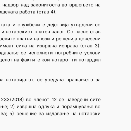
, надзор над законитоста во вршењето на
шената работа (став 4).
тата и службените дејствија утврдени со
е и нотарскиот платен налог. Согласно став
арските платни налози и решенија донесени
имаат сила на извршна исправа (став 3).
здавање се исполнети потребните услови
 делот на фактите кои нотарот ги потврдил
 нотаријатот, се уредува прашањето за
 233/2018) во членот 12 се наведени сите
ање; 2) извршна одлука и порамнување во
ава; 5) решение за издавање на нотарски