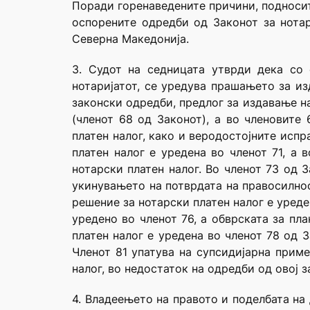
Поради горенаведените причини, подносит
оспорените одредби од Законот за нотар
Северна Македонија.
3. Судот на седницата утврди дека со
нотаријатот, се уредува прашањето за из
законски одредби, предлог за издавање н
(членот 68 од Законот), а во членовите
платен налог, како и веродостојните исп
платен налог е уредена во членот 71, а
нотарски платен налог. Во членот 73 од 
укинувањето на потврдата на правосилнос
решение за нотарски платен налог е уреде
уредено во членот 76, а обврската за пл
платен налог е уредена во членот 78 од 
Членот 81 упатува на супсидијарна приме
налог, во недостаток на одредби од овој 
4. Владеењето на правото и поделбата на