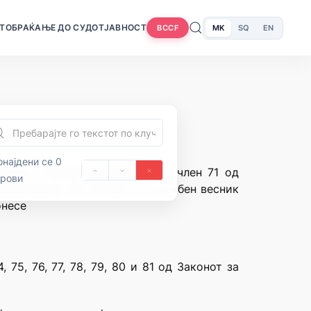
Т
ОБРАЌАЊЕ ДО СУДОТ
ЈАВНОСТ
MK
SQ
EN
BCCF
најдени се 0
ублика Северна Македонија и член 71 од
орови
Македонија“ бр.70/1992 и „Службен весник
онесе
 75, 76, 77, 78, 79, 80 и 81 од Законот за