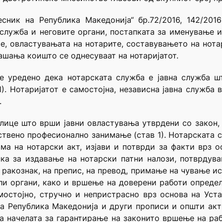
сник на Република Македонија“ бр.72/2016, 142/2016
а служба и неговите органи, постапката за именување 
те, овластувањата на нотарите, составувањето на нот
ашања коишто се однесуваат на нотаријатот.
 е уредено дека нотарската служба е јавна служба ш
). Нотаријатот е самостојна, независна јавна служба 
.
 лице што врши јавни овластувања утврдени со закон
ствено професионално занимање (став 1). Нотарската
ма на нотарски акт, изјави и потврди за факти врз 
ка за издавање на нотарски патни налози, потврдува
 ракознак, на препис, на превод, примање на чување и
и органи, како и вршење на доверени работи определ
мостојно, стручно и непристрасно врз основа на Уст
а Република Македонија и други прописи и општи акти
а начелата за гарантирање на законито вршење на раб