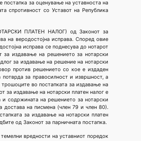
е постапка за оценување на уставноста на
ата спротивност со Уставот на Република
 НОТАРСКИ ПЛАТЕН НАЛОГ) од Законот за
ова на веродостојна исправа. Според овие
достојна исправа се поднесува до нотарот
от за издавање на решението за нотарски
едлог за издавање на решение на нотарски
говор против решението со кое е издаден
а потврда за правосилност и извршност, а
и трошоците во постапката за издавање на
от за издавање на нотарски платен налог е
та и содржината на решението за нотарски
 достава на писмена (член 79 и член 80).
остапката за издавање на нотарски платен
дбите од Законот за парничната постапка.
е темелни вредности на уставниот поредок