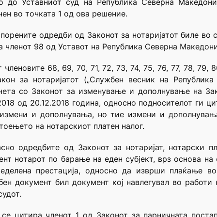
во до Уставниот суд на Република Северна Македони
ен во точката 1 од ова решение.
орените одредби од Законот за нотаријатот биле во сп
а членот 98 од Уставот на Република Северна Македони
еновите 68, 69, 70, 71, 72, 73, 74, 75, 76, 77, 78, 79, 
кон за нотаријатот („Службен весник на Република 
ета со Законот за изменување и дополнување на Зак
2018 од 20.12.2018 година, односно подносителот ги ц
измени и дополнувања, но тие измени и дополнувања
тоењето на нотарскиот платен налог.
сно одредбите од Законот за нотаријат, нотарски п
мент нотарот по барање на еден субјект, врз основа на
ределена престација, односно да изврши плаќање во
ен документ бил документ кој навлегувал во работи 
судот.
 се цитира членот 1 од Законот за парничната поста