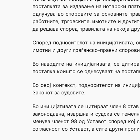
постапката за издавање на нотарски плат
одлучува во споровите за основните прав
работните, трговските, имотните и другит
да решава според правилата на некоја дру
Според подносителот на иницијативата, о
имотни и други граѓанско-правни спорови 
Во наводите на иницијативата, се цитира
постапка коишто се однесуваат на постапк
Во овој контекст, подносителот на инициј
Законот за судовите.
Во иницијативата се цитираат член 8 став
законодавна, извршна и судска се темелн
менува членот 98 од Уставот според кој с
согласност со Уставот, а сите други пропи