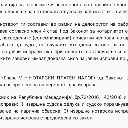
озиција на странките и неспорност на правниот однос
ено вршење на нотарската служба и надоместок за извр
нотарот ги составил во рамки на делокругот на рабо
ава согласно член 4 став 1 од Законот за нотаријатот 
и, потврдените (солемнизирани) приватни исправи, нот
абота од судот, во случаите утврдени со овој закон 
 на јавни исправи ако при нивното составување и и
ските заверки имаат доказна сила на јавни исправи во
1 (Глава V – НОТАРСКИ ПЛАТЕН НАЛОГ) од Законот за
алог врз основа на веродостојна исправа.
ик на Република Македонија“ бр.72/2016, 142/2016 и
справи: 1) извршна судска одлука и судско порамнув
ување на парична обврска; 3) извршна нотарска испр
 извршна исправа е предвидена со закон.