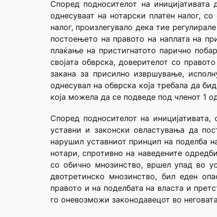
Според подносителот на иницијативата 
однесуваат на нотарски платен налог, со
налог, произлегувало дека тие регулирале
постоењето на правото на наплата на пр
плаќање на пристигнатото парично поба
својата обврска, доверителот со правот
закана за присилно извршување, исполн
однесувал на обврска која требала да бид
која можела да се подведе под членот 1 о
Според подносителот на иницијативата,
уставни и законски овластувања да пос
нарушил уставниот принцип на поделба на
нотари, спротивно на наведените одредби
со обично мнозинство, вршел упад во ус
двотретинско мнозинство, бил еден опа
правото и на поделбата на власта и прет
го оневозможи законодавецот во неговата