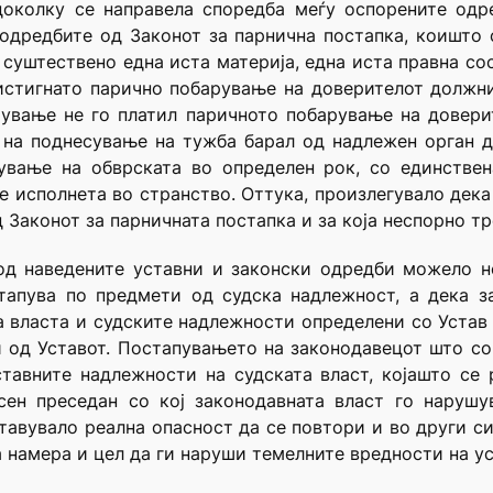
доколку се направела споредба меѓу оспорените одре
 одредбите од Законот за парнична постапка, коишто
 суштествено една иста материја, една иста правна сост
истигнато парично побарување на доверителот должник
рување не го платил паричното побарување на довери
о на поднесување на тужба барал од надлежен орган 
ување на обврската во определен рок, со единствен
е исполнета во странство. Оттука, произлегувало дека
д Законот за парничната постапка и за која неспорно т
 од наведените уставни и законски одредби можело н
тапува по предмети од судска надлежност, а дека за
 власта и судските надлежности определени со Устав
 од Уставот. Постапувањето на законодавецот што со 
тавните надлежности на судската власт, којашто се 
сен преседан со кој законодавната власт го наруш
ставувало реална опасност да се повтори и во други с
 намера и цел да ги наруши темелните вредности на у