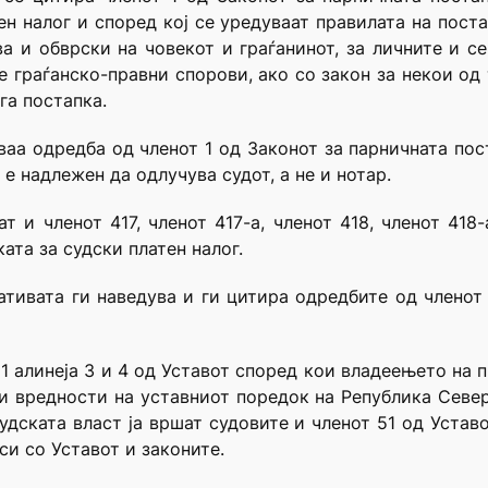
ен налог и според кој се уредуваат правилата на поста
а и обврски на човекот и граѓанинот, за личните и се
е граѓанско-правни спорови, ако со закон за некои од
га постапка.
ваа одредба од членот 1 од Законот за парничната пос
е надлежен да одлучува судот, а не и нотар.
ат и членот 417, членот 417-а, членот 418, членот 418
ата за судски платен налог.
ативата ги наведува и ги цитира одредбите од членот 1
 1 алинеја 3 и 4 од Уставот според кои владеењето на 
и вредности на уставниот поредок на Република Севе
удската власт ја вршат судовите и членот 51 од Устав
си со Уставот и законите.