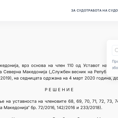
ЗА СУДОТ
РАБОТА НА СУДО
Про
кедонија, врз основа на член 110 од Уставот на Реп
зб
а Северна Македонија („Службен весник на Република 
2019), на седницата одржана на 4 март 2020 година, д
Р Е Ш Е Н И Е
а уставноста на членовите 68, 69, 70, 71, 72, 73, 74,
 Македонија“ бр. 72/2016, 142/2016 и 233/2018).