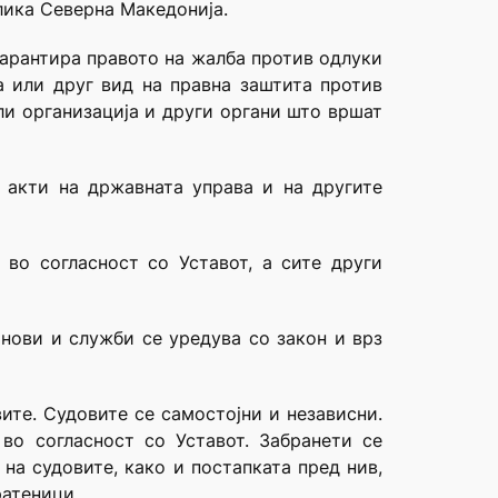
блика Северна Македонија.
гарантира правото на жалба против одлуки
а или друг вид на правна заштита против
ли организација и други органи што вршат
е акти на државната управа и на другите
 во согласност со Уставот, а сите други
анови и служби се уредува со закон и врз
ите. Судовите се самостојни и независни.
во согласност со Уставот. Забранети се
на судовите, како и постапката пред нив,
ратеници.