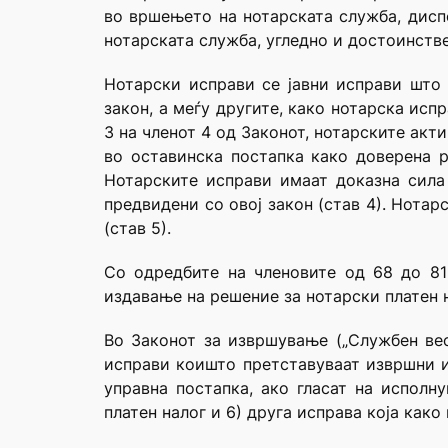
во вршењето на нотарската служба, дисп
нотарската служба, угледно и достоинств
Нотарски исправи се јавни исправи што 
закон, а меѓу другите, како нотарска испр
3 на членот 4 од Законот, нотарските акт
во оставинска постапка како доверена р
Нотарските исправи имаат доказна сила
предвидени со овој закон (став 4). Нотар
(став 5).
Со одредбите на членовите од 68 до 8
издавање на решение за нотарски платен н
Во Законот за извршување („Службен весн
исправи коишто претставуваат извршни и
управна постапка, ако гласат на исполн
платен налог и 6) друга исправа која како