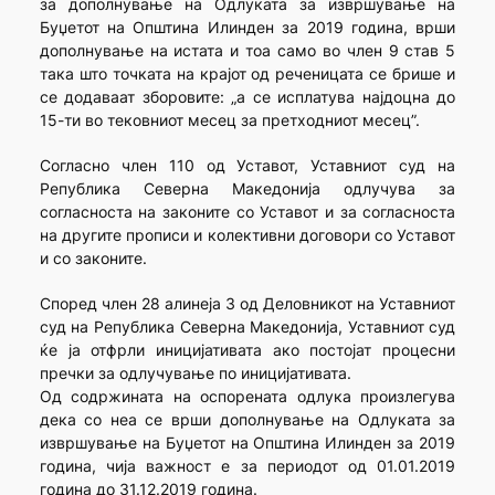
за дополнување на Одлуката за извршување на
Буџетот на Општина Илинден за 2019 година, врши
дополнување на истата и тоа само во член 9 став 5
така што точката на крајот од реченицата се брише и
се додаваат зборовите: „а се исплатува најдоцна до
15-ти во тековниот месец за претходниот месец”.
Согласно член 110 од Уставот, Уставниот суд на
Република Северна Македонија одлучува за
согласноста на законите со Уставот и за согласноста
на другите прописи и колективни договори со Уставот
и со законите.
Според член 28 алинеја 3 од Деловникот на Уставниот
суд на Република Северна Македонија, Уставниот суд
ќе ја отфрли иницијативата ако постојат процесни
пречки за одлучување по иницијативата.
Од содржината на оспорената одлука произлегува
дека со неа се врши дополнување на Одлуката за
извршување на Буџетот на Општина Илинден за 2019
година, чија важност е за периодот од 01.01.2019
година до 31.12.2019 година.