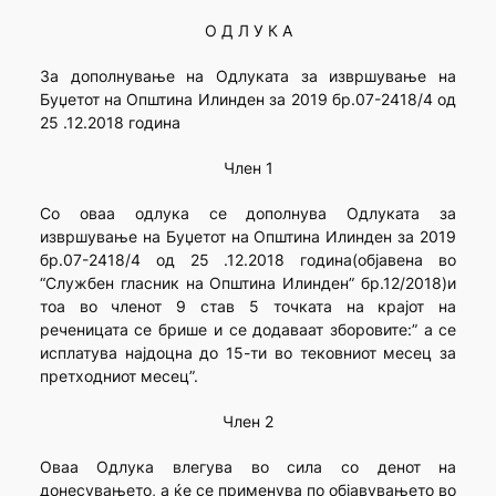
О Д Л У К А
За дополнување на Одлуката за извршување на
Буџетот на Општина Илинден за 2019 бр.07-2418/4 од
25 .12.2018 година
Член 1
Со оваа одлука се дополнува Одлуката за
извршување на Буџетот на Општина Илинден за 2019
бр.07-2418/4 од 25 .12.2018 година(објавена во
“Службен гласник на Општина Илинден” бр.12/2018)и
тоа во членот 9 став 5 точката на крајот на
реченицата се брише и се додаваат зборовите:” а се
исплатува најдоцна до 15-ти во тековниот месец за
претходниот месец”.
Член 2
Оваа Одлука влегува во сила со денот на
донесувањето, а ќе се применува по објавувањето во