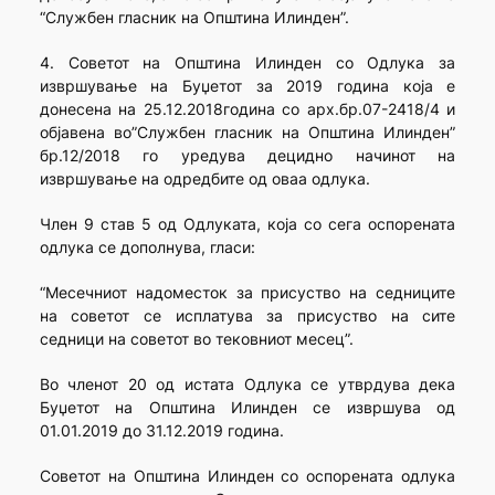
“Службен гласник на Општина Илиндeн”.
4. Советот на Општина Илинден со Одлука за
извршување на Буџетот за 2019 година која е
донесена на 25.12.2018година со арх.бр.07-2418/4 и
објавена во”Службен гласник на Општина Илинден”
бр.12/2018 го уредува децидно начинот на
извршување на одредбите од оваа одлука.
Член 9 став 5 од Одлуката, која со сега оспорената
одлука се дополнува, гласи:
“Месечниот надоместок за присуство на седниците
на советот се исплатува за присуство на сите
седници на советот во тековниот месец”.
Во членот 20 од истата Одлука се утврдува дека
Буџетот на Општина Илинден се извршува од
01.01.2019 до 31.12.2019 година.
Советот на Општина Илинден со оспорената одлука