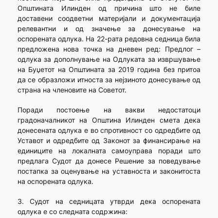
Општината Илинден од причина што не биле
доставени соодветни материјали и документација
релевантни и од значење за донесување на
оспорената одлука. На 22-рата редовна седница била
предложена нова точка на дневен ред: Предлог –
одлука за дополнување на Одлуката за извршување
на Буџетот на Општината за 2019 година без притоа
да се образложи итноста за нејзиното донесување од
страна на членовите на Советот.
Поради постоење на вакви недостатоци
градоначалникот на Општина Илинден смета дека
донесената одлука е во спротивност со одредбите од
Уставот и одредбите од Законот за финансирање на
единиците на локалната самоуправа поради што
предлага Судот да донесе Решение за поведување
постапка за оценување на уставноста и законитоста
на оспорената одлука.
3. Судот на седницата утврди дека оспорената
одлука е со следната содржина: