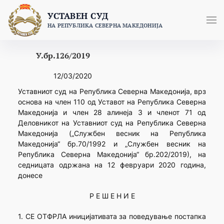
Skip
УСТАВЕН СУД
to
НА РЕПУБЛИКА СЕВЕРНА МАКЕДОНИЈА
content
У.бр.126/2019
12/03/2020
Уставниот суд на Република Северна Македонија, врз
основа на член 110 од Уставот на Република Северна
Македонија и член 28 алинеја 3 и членот 71 од
Деловникот на Уставниот суд на Република Северна
Македонија („Службен весник на Република
Македонија“ бр.70/1992 и „Службен весник на
Република Северна Македонија“ бр.202/2019), на
седницата одржана на 12 февруари 2020 година,
донесе
Р Е Ш Е Н И Е
1. СЕ ОТФРЛА иницијативата за поведување постапка