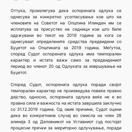
Оттука, произлегува дека оспорената одлука се
однесува за конкретно усогласување кое што на
членовите на Советот на Општина Илинден им се
исплатува за присуство на седници кои што биле
одржувани во текот на 2019 година за кога се
однесуваат определените средства предвидени со
Буџетот на Општината за 2019 година. Меѓутоа,
според Судот оспорената одлука има темпорален
карактер и истата важи само за предвидениот
период во членот 20 од Одлуката за извршување на
Буџетот.
Според Судот, оспорената одлука поради својот
темпорален карактер не произведува повеќе правно
дејство, односно, оспорената одлука веќе не е во
правна сила и важноста на истата завршила заклучно
со 31.12.2019 година. Од овие причини, Судот оцени
дека во конкретниов случај во смисла на член 28
алинеја 3 од Деловникот на Уставниот суд постојат
процесни пречки за мериторно одлучување, поради