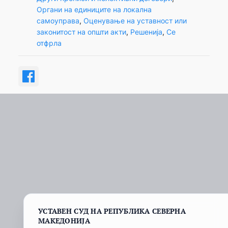
Органи на единиците на локална
самоуправа
, 
Оценување на уставност или
законитост на општи акти
, 
Решенија
, 
Се
отфрла
УСТАВЕН СУД НА РЕПУБЛИКА СЕВЕРНА
МАКЕДОНИЈА