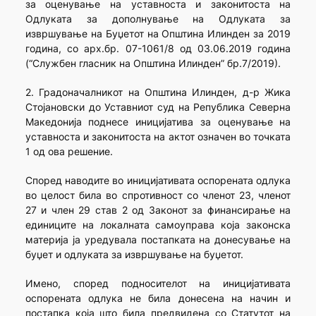
за оценување на уставноста и законитоста на
Одлуката за дополнување на Одлуката за
извршување на Буџетот на Општина Илинден за 2019
година, со арх.бр. 07-1061/8 од 03.06.2019 година
(“Службен гласник на Општина Илинден” бр.7/2019).
2. Градоначалникот на Општина Илинден, д-р Жика
Стојановски до Уставниот суд на Република Северна
Македонија поднесе иницијатива за оценување на
уставноста и законитоста на актот означен во точката
1 од ова решение.
Според наводите во иницијативата оспорената одлука
во целост била во спротивност со членот 23, членот
27 и член 29 став 2 од Законот за финансирање на
единиците на локалната самоуправа која законска
материја ја уредувала постапката на донесување на
буџет и одлуката за извршување на буџетот.
Имено, според подносителот на иницијативата
оспорената одлука не била донесена на начин и
постапка која што била предвидена со Статутот на