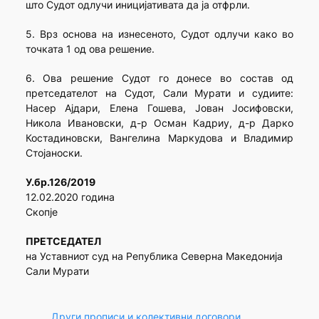
што Судот одлучи иницијативата да ја отфрли.
5. Врз основа на изнесеното, Судот одлучи како во
точката 1 од ова решение.
6. Ова решение Судот го донесе во состав од
претседателот на Судот, Сали Мурати и судиите:
Насер Ајдари, Елена Гошева, Јован Јосифовски,
Никола Ивановски, д-р Осман Кадриу, д-р Дарко
Костадиновски, Вангелина Маркудова и Владимир
Стојаноски.
У.бр.126/2019
12.02.2020 година
Скопје
ПРЕТСЕДАТЕЛ
на Уставниот суд на Република Северна Македонија
Сали Мурати
Други прописи и колективни договори
, 