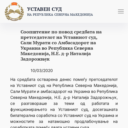
Skip
УСТАВЕН СУД
to
НА РЕПУБЛИКА СЕВЕРНА МАКЕДОНИЈА
content
Соопштение по повод средбата на
претседателот на Уставниот суд,
Сали Мурати со Амбасадорот на
Украина во Република Северна
Македонија, Н.Е. д-р Наталија
Задорожњук
10/03/2020
На средбата остварена денес помеѓу претседателот
на Уставниот суд на Република Северна Македонија,
Сали Мурати и амбасадорот на Украина во Република
Северна Македонија, Н.Е. д-р Наталија Задорожњук,
се разговораше за теми од работата и
функционирањето на Уставниот суд, досегашната
билатерална соработка со Уставниот суд на Украина и
можностите за натамошно продлабочување на
соработката помеѓу двата уставни суда.