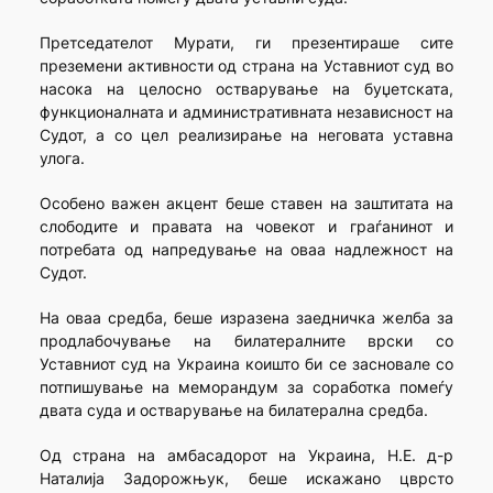
Претседателот Мурати, ги презентираше сите
преземени активности од страна на Уставниот суд во
насока на целосно остварување на буџетската,
функционалната и административната независност на
Судот, а со цел реализирање на неговата уставна
улога.
Особено важен акцент беше ставен на заштитата на
слободите и правата на човекот и граѓанинот и
потребата од напредување на оваа надлежност на
Судот.
На оваа средба, беше изразена заедничка желба за
продлабочување на билатералните врски со
Уставниот суд на Украина коишто би се засновале со
потпишување на меморандум за соработка помеѓу
двата суда и остварување на билатерална средба.
Од страна на амбасадорот на Украина, Н.Е. д-р
Наталија Задорожњук, беше искажано цврсто