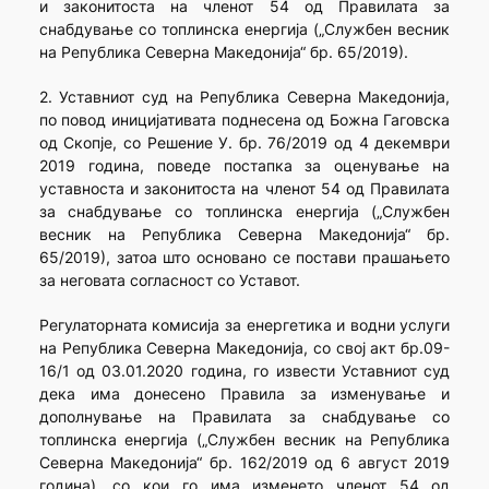
и законитоста на членот 54 од Правилата за
снабдување со топлинска енергија („Службен весник
на Република Северна Македонија“ бр. 65/2019).
2. Уставниот суд на Република Северна Македонија,
по повод иницијативата поднесена од Божна Гаговска
од Скопје, со Решение У. бр. 76/2019 од 4 декември
2019 година, поведе постапка за оценување на
уставноста и законитоста на членот 54 од Правилата
за снабдување со топлинска енергија („Службен
весник на Република Северна Македонија“ бр.
65/2019), затоа што основано се постави прашањето
за неговата согласност со Уставот.
Регулаторната комисија за енергетика и водни услуги
на Република Северна Македонија, со свој акт бр.09-
16/1 од 03.01.2020 година, го извести Уставниот суд
дека има донесено Правила за изменување и
дополнување на Правилата за снабдување со
топлинска енергија („Службен весник на Република
Северна Македонија“ бр. 162/2019 од 6 август 2019
година), со кои го има изменето членот 54 од