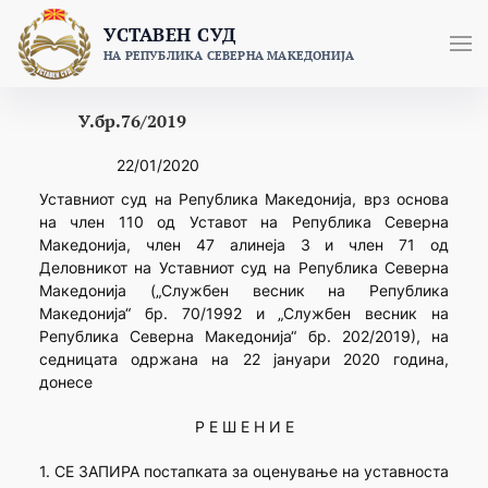
Skip
УСТАВЕН СУД
to
НА РЕПУБЛИКА СЕВЕРНА МАКЕДОНИЈА
content
У.бр.76/2019
22/01/2020
Уставниот суд на Република Македонија, врз основа
на член 110 од Уставот на Република Северна
Македонија, член 47 алинеја 3 и член 71 од
Деловникот на Уставниот суд на Република Северна
Македонија („Службен весник на Република
Македонија“ бр. 70/1992 и „Службен весник на
Република Северна Македонија“ бр. 202/2019), на
седницата одржана на 22 јануари 2020 година,
донесе
Р Е Ш Е Н И Е
1. СЕ ЗАПИРА постапката за оценување на уставноста