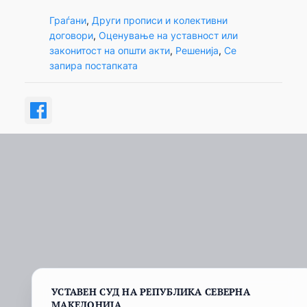
Граѓани
, 
Други прописи и колективни
договори
, 
Оценување на уставност или
законитост на општи акти
, 
Решенија
, 
Се
запира постапката
УСТАВЕН СУД НА РЕПУБЛИКА СЕВЕРНА
МАКЕДОНИЈА