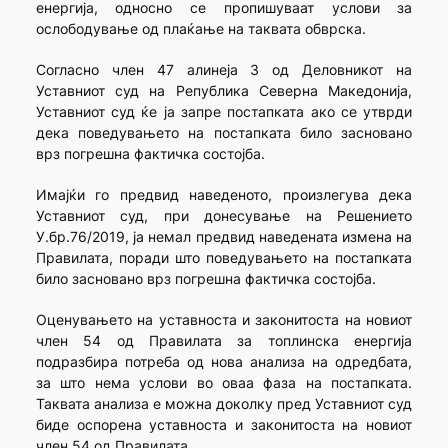
енергија, односно се пропишуваат услови за
ослободување од плаќање на таквата обврска.
Согласно член 47 алинеја 3 од Деловникот на
Уставниот суд на Република Северна Македонија,
Уставниот суд ќе ја запре постапката ако се утврди
дека поведувањето на постапката било засновано
врз погрешна фактичка состојба.
Имајќи го предвид наведеното, произлегува дека
Уставниот суд, при донесување на Решението
У.бр.76/2019, ја немал предвид наведената измена на
Правилата, поради што поведувањето на постапката
било засновано врз погрешна фактичка состојба.
Оценувањето на уставноста и законитоста на новиот
член 54 од Правилата за топлинска енергија
подразбира потреба од нова анализа на одредбата,
за што нема услови во оваа фаза на постапката.
Таквата анализа е можна доколку пред Уставниот суд
биде оспорена уставноста и законитоста на новиот
член 54 од Правилата.