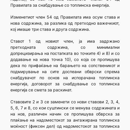
Правилата за снабдување со топлинска енергија.
Изменетиот член 54 од Правилата има осум става и
нова содржина, за разлика од претходно важечкиот,
кој имаше три става и друга содржина.
Ставот 1 од новиот член, ја има задржано
претходната содржина, со минимални
допрецизирања на постапката во точките 4) и 8) и со
додавање на нова точка 10), со која се пропишува
дека по прифаќање на барањето на сопственикот и
подмирување на сите доспеани обврски спрема
снабдувачот по основ на испорачана топлинска
енергија, договорот за снабдување со топлинска
енергија се смета за раскинат.
Ставовите 2 и 3 се заменети со нови ставови 2, 3, 4,
5, 6, 7 и 8, со кои суштински се менува содржината и
на нов, различен начин се пропишува обврска за
плаќање на надоместокот за ангажирана топлинска
моќност (фиксен дел) од надоместокот за топлинска