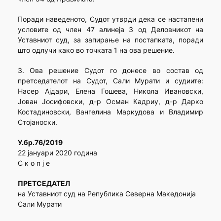
Поради наведеното, Судот утврди дека се настапени
условите од член 47 алинеја 3 од Деловникот на
Уставниот суд, за запирање на постапката, поради
што одлучи како во точката 1 на ова решение.
3. Ова решение Судот го донесе во состав од
претседателот на Судот, Сали Мурати и судиите:
Насер Ајдари, Елена Гошева, Никола Ивановски,
Јован Јосифовски, д-р Осман Кадриу, д-р Дарко
Костадиновски, Вангелина Маркудова и Владимир
Стојаноски.
У.бр.76/2019
22 јануари 2020 година
С к о п ј е
ПРЕТСЕДАТЕЛ
на Уставниот суд на Република Северна Македонија
Сали Мурати