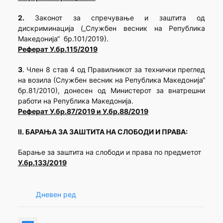
2.
Законот за спречување и заштита од
дискриминација („Службен весник на Република
Маке­донија“ бр.101/2019).
Реферат У.бр.115/2019
3
. Член 8 став 4 од Правилникот за технички преглед
на возила (Службен весник на Република Македонија“
бр.81/2010), донесен од Министерот за внатрешни
работи на Република Македонија.
Реферат У.бр.87/2019 и У.бр.88/2019
II. БАРАЊА ЗА ЗАШТИТА НА СЛОБОДИ И ПРАВА:
Барање за заштита на слободи и права по предметот
У.бр.133/2019
Дневен ред