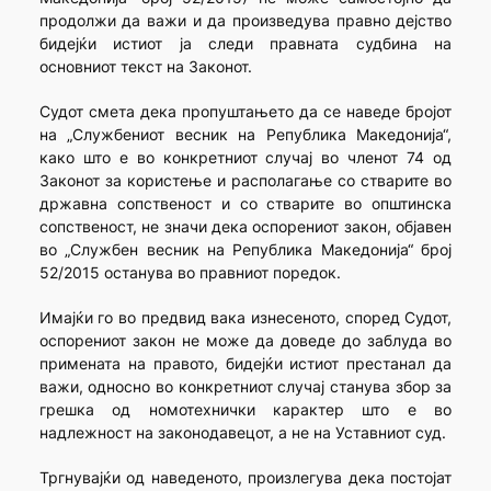
продолжи да важи и да произведува правно дејство
бидејќи истиот ја следи правната судбина на
основниот текст на Законот.
Судот смета дека пропуштањето да се наведе бројот
на „Службениот весник на Република Македонија“,
како што е во конкретниот случај во членот 74 од
Законот за користење и располагање со стварите во
државна сопственост и со стварите во општинска
сопственост, не значи дека оспорениот закон, објавен
во „Службен весник на Република Македонија“ број
52/2015 останува во правниот поредок.
Имајќи го во предвид вака изнесеното, според Судот,
оспорениот закон не може да доведе до заблуда во
примената на правото, бидејќи истиот престанал да
важи, односно во конкретниот случај станува збор за
грешка од номотехнички карактер што е во
надлежност на законодавецот, а не на Уставниот суд.
Тргнувајќи од наведеното, произлегува дека постојат