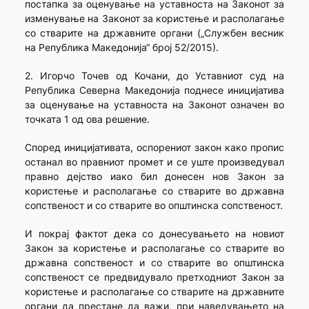
постапка за оценување на уставноста на Законот за
изменување на Законот за користење и располагање
со стварите на државните органи („Службен весник
на Република Македонија“ број 52/2015).
2. Игорчо Точев од Кочани, до Уставниот суд на
Република Северна Македонија поднесе иницијатива
за оценување на уставноста на Законот означен во
точката 1 од ова решение.
Според иницијативата, оспорениот закон како пропис
останал во правниот промет и сe уште произведувал
правно дејство иако бил донесен нов Закон за
користење и располагање со стварите во државна
сопственост и со стварите во општинска сопственост.
И покрај фактот дека со донесувањето на новиот
Закон за користење и располагање со стварите во
државна сопственост и со стварите во општинска
сопственост се предвидувало претходниот Закон за
користење и располагање со стварите на државните
органи да престане да важи, при наведувањето на