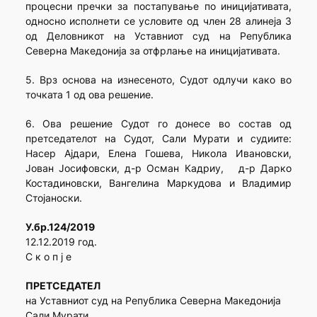
процесни пречки за постапување по иницијативата,
односно исполнети се условите од член 28 алинеја 3
од Деловникот на Уставниот суд на Република
Северна Македонија за отфрлање на иницијативата.
5. Врз основа на изнесеното, Судот одлучи како во
точката 1 од ова решение.
6. Ова решение Судот го донесе во состав од
претседателот на Судот, Сали Мурати и судиите:
Насер Ајдари, Елена Гошева, Никола Ивановски,
Јован Јосифовски, д-р Осман Кадриу, д-р Дарко
Костадиновски, Вангелина Маркудова и Владимир
Стојаноски.
У.бр.124/2019
12.12.2019 гoд.
С к о п ј е
ПРЕТСЕДАТЕЛ
на Уставниот суд на Република Северна Македонија
Сали Мурати