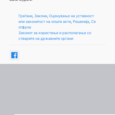
Граѓани
, 
Закони
, 
Оценување на уставност
или законитост на општи акти
, 
Решенија
, 
Се
отфрла
Законот за користење и располагање со
стварите на државните органи