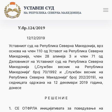
Skip
УСТАВЕН СУД
to
НА РЕПУБЛИКА СЕВЕРНА МАКЕДОНИЈА
content
У.бр.124/2019
12/12/2019
Уставниот суд на Република Северна Македонија, врз
основа на член 110 од Уставот на Република Северна
Македонија, член 28 алинеја 3 и член 71 од
Деловникот на Уставниот суд на Република Северна
Македонија („Службен весник на Република
Македонија“ број 70/1992 и „Службен весник на
Република Северна Македонија“ број 202/2019), на
седницатa одржана на 12 декември 2019 година,
донесе
Р Е Ш Е Н И Е
1. СЕ ОТФРЛА иницијативата за поведување на