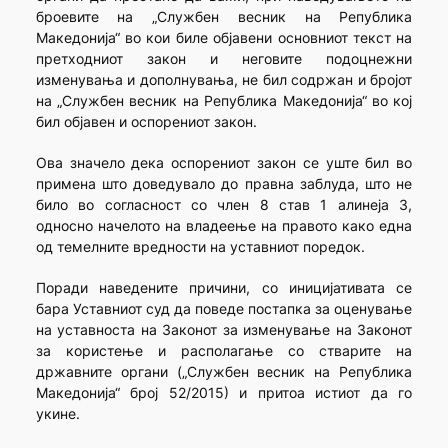
броевите на „Службен весник на Република
Македонија“ во кои биле објавени основниот текст на
претходниот закон и неговите подоцнежни
изменувања и дополнувања, не бил содржан и бројот
на „Службен весник на Република Македонија“ во кој
бил објавен и оспорениот закон.
Ова значело дека оспорениот закон сe уште бил во
примена што доведувало до правна заблуда, што не
било во согласност со член 8 став 1 алинеја 3,
односно начелото на владеење на правото како една
од темелните вредности на уставниот поредок.
Поради наведените причини, со иницијативата се
бара Уставниот суд да поведе постапка за оценување
на уставноста на Законот за изменување на Законот
за користење и располагање со стварите на
државните органи („Службен весник на Република
Македонија“ број 52/2015) и притоа истиот да го
укине.