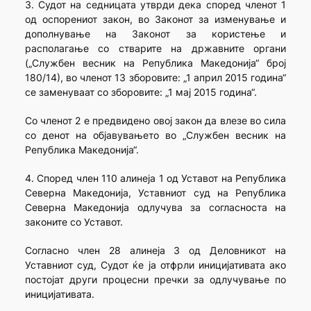
3. Судот на седницата утврди дека според членот 1
од оспорениот закон, во Законот за изменување и
дополнување на Законот за користење и
располагање со стварите на државните органи
(„Службен весник на Република Македонија“ број
180/14), во членот 13 зборовите: „1 април 2015 година“
се заменуваат со зборовите: „1 мај 2015 година“.
Со членот 2 е предвидено овој закон да влезе во сила
со денот на објавувањето во „Службен весник на
Република Македонија“.
4. Според член 110 алинеја 1 од Уставот на Република
Северна Македонија, Уставниот суд на Република
Северна Македонија одлу­чува за согласноста на
законите со Уставот.
Согласно член 28 алинеја 3 од Деловникот на
Уставниот суд, Судот ќе ја отфрли иницијативата ако
постојат други процесни пречки за одлучување по
иницијативата.