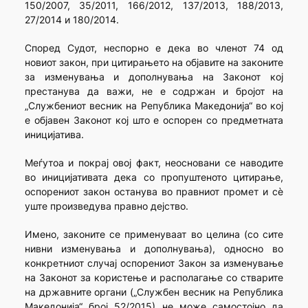
150/2007, 35/2011, 166/2012, 137/2013, 188/2013,
27/2014 и 180/2014.
Според Судот, неспорно е дека во членот 74 од
новиот закон, при цитирањето на објавите на законите
за изменувања и дополнувања на Законот кој
престанува да важи, не е содржан и бројот на
„Службениот весник на Република Македонија“ во кој
е објавен Законот кој што е оспорен со предметната
иницијатива.
Меѓутоа и покрај овој факт, неосновани се наводите
во иницијативата дека со пропуштеното цитирање,
оспорениот закон останува во правниот промет и сѐ
уште произведува правно дејство.
Имено, законите се применуваат во целина (со сите
нивни изменувања и дополнувања), односно во
конкретниот случај оспорениот Закон за изменување
на Законот за користење и располагање со стварите
на државните органи („Службен весник на Република
Македонија“ број 52/2015) не може самостојно да