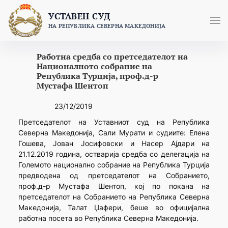
Skip
УСТАВЕН СУД
to
НА РЕПУБЛИКА СЕВЕРНА МАКЕДОНИЈА
content
Работна средба со претседателот на
Националното собрание на
Република Турција, проф.д-р
Мустафа Шентоп
23/12/2019
Претседателот на Уставниот суд на Република
Северна Македонија, Сали Мурати и судиите: Елена
Гошева, Јован Јосифовски и Насер Ајдари на
21.12.2019 година, остварија средба со делегација на
Големото национално собрание на Република Турција
предводена од претседателот на Собранието,
проф.д-р Мустафа Шентоп, кој по покана на
претседателот на Собранието на Република Северна
Македонија, Талат Џафери, беше во официјална
работна посета во Република Северна Македонија.