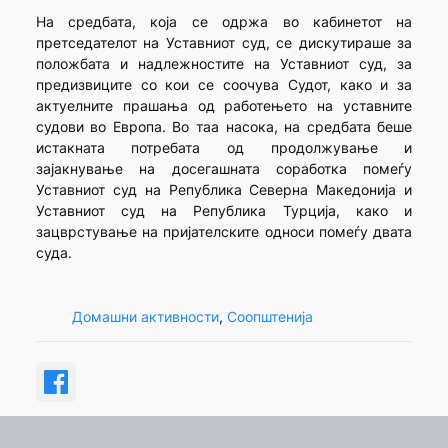
На средбата, која се одржа во кабинетот на
претседателот на Уставниот суд, се дискутираше за
положбата и надлежностите на Уставниот суд, за
предизвиците со кои се соочува Судот, како и за
актуелните прашања од работењето на уставните
судови во Европа. Во таа насока, на средбата беше
истакната потребата од продолжување и
зајакнување на досегашната соработка помеѓу
Уставниот суд на Република Северна Македонија и
Уставниот суд на Република Турција, како и
зацврстување на пријателските односи помеѓу двата
суда.
Домашни активности
, 
Соопштенија