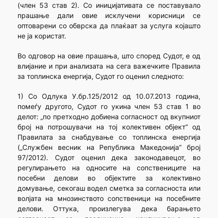
(член 53 став 2). Со иницијативата се поставувало
прашање дали овие исклучени корисници се
оптоварени со обврска да плаќаат за услуга којашто
не ја користат.
Во одговор на овие прашања, што според Судот, е од
влијание и при анализата на сега важечките Правила
за топлинска енергија, Судот го оценил следното:
1) Со Одлука У.бр.125/2012 од 10.07.2013 година,
помеѓу другото, Судот го укина член 53 став 1 во
делот: „по претходно добиена согласност од вкупниот
број на потрошувачи на тој колективен објект“ од
Правилата за снабдување со топлинска енергија
(„Службен весник на Република Македонија” број
97/2012). Судот оценил дека законодавецот, во
регулирањето на односите на сопствениците на
посебни делови во објектите за колективно
домување, секогаш водел сметка за согласноста или
волјата на мнозинството сопственици на посебните
делови. Оттука, произлегува дека барањето