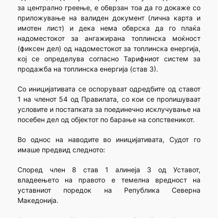
за централно греење, е обврзан тоа да го докаже со
приложување на валиден документ (лична карта и
имотен лист) и дека нема обврска да го плаќа
надоместокот за ангажирана топлинска моќност
(фиксен дел) од надоместокот за топлинска енергија,
кој се определува согласно Тарифниот систем за
продажба на топлинска енергија (став 3).
Со иницијативата се оспоруваат одредбите од ставот
1 на членот 54 од Правилата, со кои се пропишуваат
условите и постапката за поединечно исклучување на
посебен дел од објектот по барање на сопственикот.
Во однос на наводите во иницијативата, Судот го
имаше предвид следното:
Според член 8 став 1 алинеја 3 од Уставот,
владеењето на правото е темелна вредност на
уставниот поредок на Република Северна
Македонија.