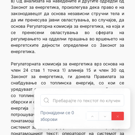
в) Од анализата на наведените и другите одредби од
Законот за енергетика, произлегува дека право е на
законодавецот да основа независни стручни тела и
да им пренесува јавни овластувања, во случајов, да
основа Регулаторна комисија за енергетика, на која и
се пренесени овластувања во сферата на
регулирањето на одделни прашања во вршењето на
енергетските дејности определени со Законот за
енергетика.
Регулаторната комисија за енергетика врз основа на
член 24 став 1 точка 1) алинеја 15 и член 30 од
Законот за енергетика, ги донела Правилата за
снабдување со топлинска енергија, со кои се
уредуваат општите услови и начинот на снабдување
со топлинска енергија како и меѓусебните права,
обврски и одговорности на снабдувачот со топлинска
енергија (во понатамошниот текст: снабдувач),
Пронајдени се 0
потрошувачите на топлинска енергија (во
зборови
понатамошниот текст: потрошувачи) и операторот на
системот за дистрибуција на топлинска енергија (во
понатамошниот текст: операторот на системот за