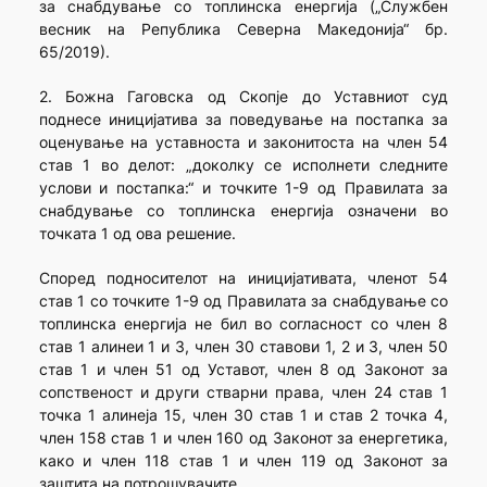
за снабдување со топлинска енергија („Службен
весник на Република Северна Македонија“ бр.
65/2019).
2. Божна Гаговска од Скопје до Уставниот суд
поднесе иницијатива за поведување на постапка за
оценување на уставноста и законитоста на член 54
став 1 во делот: „доколку се исполнети следните
услови и постапка:“ и точките 1-9 од Правилата за
снабдување со топлинска енергија означени во
точката 1 од ова решение.
Според подносителот на иницијативата, членот 54
став 1 со точките 1-9 од Правилата за снабдување со
топлинска енергија не бил во согласност со член 8
став 1 алинеи 1 и 3, член 30 ставови 1, 2 и 3, член 50
став 1 и член 51 од Уставот, член 8 од Законот за
сопственост и други стварни права, член 24 став 1
точка 1 алинеја 15, член 30 став 1 и став 2 точка 4,
член 158 став 1 и член 160 од Законот за енергетика,
како и член 118 став 1 и член 119 од Законот за
заштита на потрошувачите.