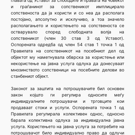
главата од Уставот за слободите и правата на човекот
и граѓанинот за сопственикот имплицирало
сопственоста да ја користи и со неа да располага
постојано, апсолутно и исклучиво, а тоа значело
располагањето и користењето на сопственоста се
остварувало според слободната волја на
сопственикот (член 30 став 3 од Уставот).
Оспорената одредба од член 54 став 1 точка 1 од
Правилата на сопственикот на посебниот дел од
објектот му наметнувала обврска за користење или
некористење на јавна услуга одлука да донесуваат
мнозинството сопственици на посебните делови во
станбениот објект.
Законот за заштита на потрошувачите бил основен
закон којшто ги регулира односите меѓу
индивидуалните потрошувачи и трговците кои
продаваат стоки и услуги. Оспорената точка 1 од
Правилата регулирала колективен однос, односно
барала колективна одлука за индивидуална јавна
услуга. Користењето на јавна услуга за потребите на
потрошувачот било индивидуално право да одлучи