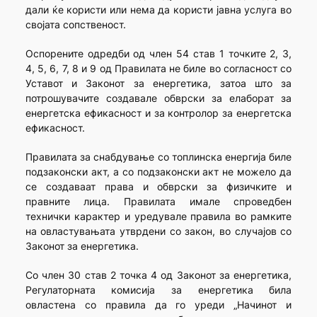
дали ќе користи или нема да користи јавна услуга во
својата сопственост.
Оспорените одредби од член 54 став 1 точките 2, 3,
4, 5, 6, 7, 8 и 9 од Правилата не биле во согласност со
Уставот и Законот за енергетика, затоа што за
потрошувачите создавале обврски за елаборат за
енергетска ефикасност и за контролор за енергетска
ефикасност.
Правилата за снабдување со топлинска енергија биле
подзаконски акт, а со подзаконски акт не можело да
се создаваат права и обврски за физичките и
правните лица. Правилата имале спроведбен
технички карактер и уредувале правила во рамките
на овластувањата утврдени со закон, во случајов со
Законот за енергетика.
Со член 30 став 2 точка 4 од Законот за енергетика,
Регулаторната комисија за енергетика била
овластена со правила да го уреди „Начинот и