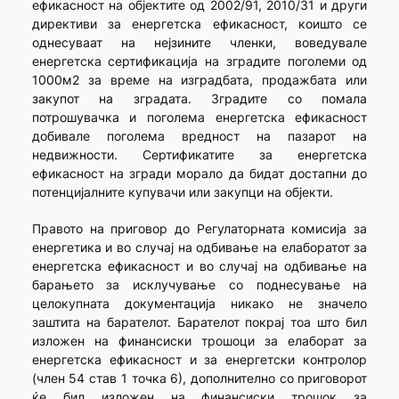
ефикасност на објектите од 2002/91, 2010/31 и други
директиви за енергетска ефикасност, коишто се
однесуваат на нејзините членки, воведувале
енергетска сертификација на зградите поголеми од
1000м2 за време на изградбата, продажбата или
закупот на зградата. Зградите со помала
потрошувачка и поголема енергетска ефикасност
добивале поголема вредност на пазарот на
недвижности. Сертификатите за енергетска
ефикасност на згради морало да бидат достапни до
потенцијалните купувачи или закупци на објекти.
Правото на приговор до Регулаторната комисија за
енергетика и во случај на одбивање на елаборатот за
енергетска ефикасност и во случај на одбивање на
барањето за исклучување со поднесување на
целокупната документација никако не значело
заштита на барателот. Барателот покрај тоа што бил
изложен на финансиски трошоци за елаборат за
енергетска ефикасност и за енергетски контролор
(член 54 став 1 точка 6), дополнително со приговорот
ќе бил изложен на финансиски трошок за