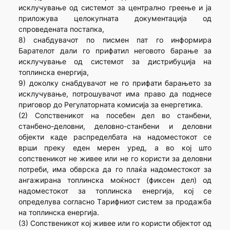
исклучување од системот за централно греење и ја
приложува целокупната документација од
спроведената постапка,
8) снабдувачот по писмен пат го информира
Барателот дали го прифатил неговото барање за
исклучување од системот за дистрибуција на
топлинска енергија,
9) доколку снабдувачот не го прифати барањето за
исклучување, потрошувачот има право да поднесе
приговор до Регулаторната комисија за енергетика.
(2) Сопственикот на посебен дел во станбени,
станбено-деловни, деловно-станбени и деловни
објекти каде распределбата на надоместокот се
врши преку еден мерен уред, а во кој што
сопственикот не живее или не го користи за деловни
потреби, има обврска да го плаќа надоместокот за
ангажирана топлинска моќност (фиксен дел) од
надоместокот за топлинска енергија, кој се
определува согласно Tарифниот систем за продажба
на топлинска енергија.
(3) Сопственикот кој живее или го користи објектот од