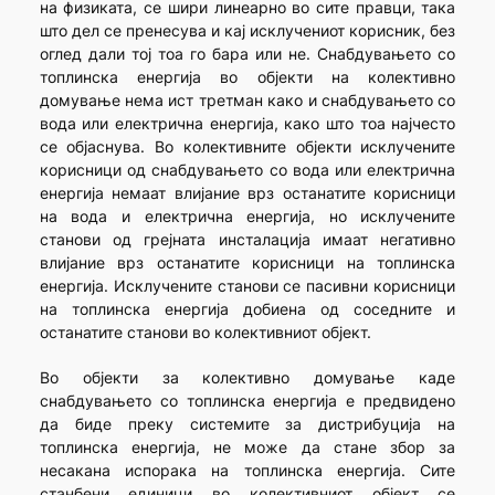
на физиката, се шири линеарно во сите правци, така
што дел се пренесува и кај исклучениот корисник, без
оглед дали тој тоа го бара или не. Снабдувањето со
топлинска енергија во објекти на колективно
домување нема ист третман како и снабдувањето со
вода или електрична енергија, како што тоа најчесто
се објаснува. Во колективните објекти исклучените
корисници од снабдувањето со вода или електрична
енергија немаат влијание врз останатите корисници
на вода и електрична енергија, но исклучените
станови од грејната инсталација имаат негативно
влијание врз останатите корисници на топлинска
енергија. Исклучените станови се пасивни корисници
на топлинска енергија добиена од соседните и
останатите станови во колективниот објект.
Во објекти за колективно домување каде
снабдувањето со топлинска енергија е предвидено
да биде преку системите за дистрибуција на
топлинска енергија, не може да стане збор за
несакана испорака на топлинска енергија. Сите
станбени единици во колективниот објект се