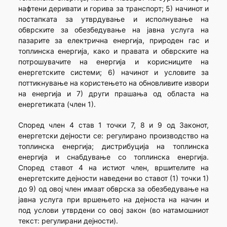
нафтени деривати и горива за транспорт; 5) начинот и
постапката за утврдување и исполнување на
обврските за обезбедување на јавна услуга на
пазарите за електрична енергија, природен гас и
топлинска енергија, како и правата и обврските на
потрошувачите на енергија и корисниците на
енергетските системи; 6) начинот и условите за
поттикнување на користењето на обновливите извори
на енергија и 7) други прашања од областа на
енергетиката (член 1).
Според член 4 став 1 точки 7, 8 и 9 од Законот,
енергетски дејности се: регулирано производство на
топлинска енергија; дистрибуција на топлинска
енергија и снабдување со топлинска енергија.
Според ставот 4 на истиот член, вршителите на
енергетските дејности наведени во ставот (1) точки 1)
до 9) од овој член имаат обврска за обезбедување на
јавна услуга при вршењето на дејноста на начин и
под услови утврдени со овој закон (во натамошниот
текст: регулирани дејности).