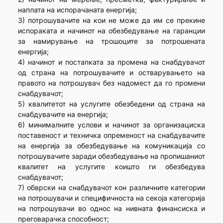
наплата на испорачаната енергија;
3) потрошувачите на кои не може да им се прекине
испораката и начинот на обезбедување на гаранции
за намирување на трошоците за потрошената
енергија;
4) начинот и постапката за промена на снабдувачот
од страна на потрошувачите и остварувањето на
правото на потрошувач без надомест да го промени
снабдувачот;
5) квалитетот на услугите обезбедени од страна на
снабдувачите на енергија;
6) минималните услови и начинот за организациска
поставеност и техничка опременост на снабдувачите
на енергија за обезбедување на комуникација со
потрошувачите заради обезбедување на пропишаниот
квалитет на услугите коишто ги обезбедува
снабдувачот;
7) обврски на снабдувачот кон различните категории
на потрошувачи и специфичноста на секоја категорија
на потрошувачи во однос на нивната финансиска и
преговарачка способност;