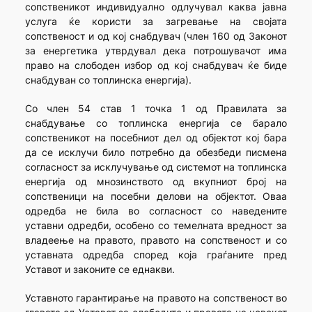
сопственикот индивидуално одлучувал каква јавна
услуга ќе користи за загревање на својата
сопственост и од кој снабдувач (член 160 од Законот
за енергетика утврдувал дека потрошувачот има
право на слободен избор од кој снабдувач ќе биде
снабдуван со топлинска енергија).
Со член 54 став 1 точка 1 од Правилата за
снабдување со топлинска енергија се барало
сопственикот на посебниот дел од објектот кој бара
да се исклучи било потребно да обезбеди писмена
согласност за исклучување од системот на топлинска
енергија од мнозинството од вкупниот број на
сопственици на посебни делови на објектот. Оваа
одредба не била во согласност со наведените
уставни одредби, особено со темелната вредност за
владеење на правото, правото на сопственост и со
уставната одредба според која граѓаните пред
Уставот и законите се еднакви.
Уставното гарантирање на правото на сопственост во