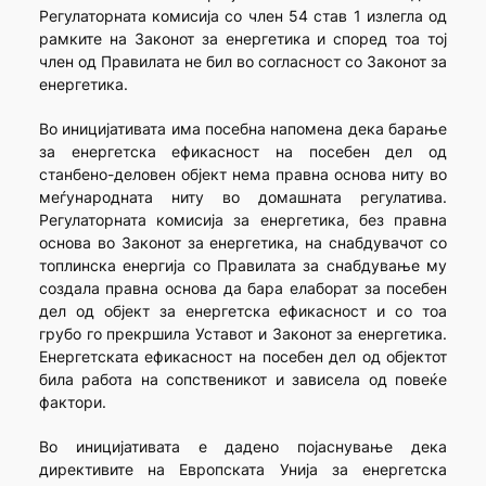
Регулаторната комисија со член 54 став 1 излегла од
рамките на Законот за енергетика и според тоа тој
член од Правилата не бил во согласност со Законот за
енергетика.
Во иницијативата има посебна напомена дека барање
за енергетска ефикасност на посебен дел од
станбено-деловен објект нема правна основа ниту во
меѓународната ниту во домашната регулатива.
Регулаторната комисија за енергетика, без правна
основа во Законот за енергетика, на снабдувачот со
топлинска енергија со Правилата за снабдување му
создала правна основа да бара елаборат за посебен
дел од објект за енергетска ефикасност и со тоа
грубо го прекршила Уставот и Законот за енергетика.
Енергетската ефикасност на посебен дел од објектот
била работа на сопственикот и зависела од повеќе
фактори.
Во иницијативата е дадено појаснување дека
директивите на Европската Унија за енергетска