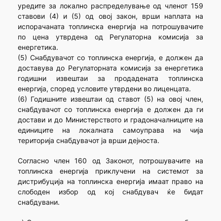
уредите за локално распределување од членот 159
ставови (4) и (5) од овој закон, врши наплата на
испорачаната топлинска енергија на потрошувачите
по цена утврдена од Регулаторна комисија за
енергетика.
(5) Снабдувачот со топлинска енергија, е должен да
доставува до Регулаторната комисија за енергетика
годишни извештаи за продадената топлинска
енергија, според условите утврдени во лиценцата.
(6) Годишните извештаи од ставот (5) на овој член,
снабдувачот со топлинска енергија е должен да ги
достави и до Министерството и градоначалниците на
единиците на локалната самоуправа на чија
територија снабдувачот ја врши дејноста.
Согласно член 160 од Законот, потрошувачите на
топлинска енергија приклучени на системот за
дистрибуција на топлинска енергија имаат право на
слободен избор од кој снабдувач ќе бидат
снабдувани.