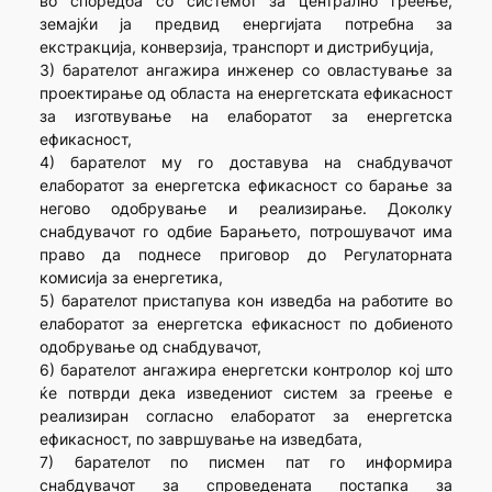
во споредба со системот за централно греење,
земајќи ја предвид енергијата потребна за
екстракција, конверзија, транспорт и дистрибуција,
3) барателот ангажира инженер со овластување за
проектирање од областа на енергетската ефикасност
за изготвување на елаборатот за енергетска
ефикасност,
4) барателот му го доставува на снабдувачот
елаборатот за енергетска ефикасност со барање за
негово одобрување и реализирање. Доколку
снабдувачот го одбие Барањето, потрошувачот има
право да поднесе приговор до Регулаторната
комисија за енергетика,
5) барателот пристапува кон изведба на работите во
елаборатот за енергетска ефикасност по добиеното
одобрување од снабдувачот,
6) барателот ангажира енергетски контролор кој што
ќе потврди дека изведениот систем за греење е
реализиран согласно елаборатот за енергетска
ефикасност, по завршување на изведбата,
7) барателот по писмен пат го информира
снабдувачот за спроведената постапка за