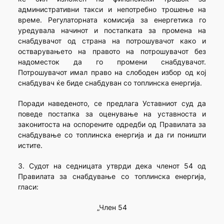
административни такси и непотребно трошење на
време. Регулаторната комисија за енергетика го
уредувала начинот и постапката за промена на
снабдувачот од страна на потрошувачот како и
остварувањето на правото на потрошувачот без
надоместок да го промени снабдувачот.
Потрошувачот имал право на слободен избор од кој
снабдувач ќе биде снабдуван со топлинска енергија.
Поради наведеното, се предлага Уставниот суд да
поведе постапка за оценување на уставноста и
законитоста на оспорените одредби од Правилата за
снабдување со топлинска енергија и да ги поништи
истите.
3. Судот на седницата утврди дека членот 54 од
Правилата за снабдување со топлинска енергија,
гласи:
„Член 54