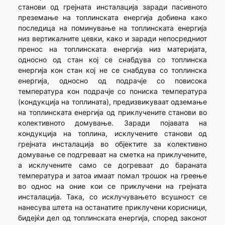
станови од грејната инсталација заради пасивното
преземање на топлинската енергија добиена како
последица на поминување на топлинската енергија
низ вертикалните цевки, како и заради непосредниот
пренос на топлинската енергија низ материјата,
односно од стан кој се снабдува со топлинска
енергија кон стан кој не се снабдува со топлинска
енергија, односно од подрачје со повисока
температура кон подрачје со пониска температура
(кондукција на топлината), предизвикуваат одземање
на топлинската енергија од приклучените станови во
колективното домување. Заради појавата на
кондукција на топлина, исклучените станови од
грејната инсталација во објектите за колективно
домување се подгреваат на сметка на приклучените,
а исклучените само се догреваат до бараната
температура и затоа имаат помал трошок на греење
во однос на оние кои се приклучени на грејната
инсталација. Така, со исклучувањето всушност се
нанесува штета на останатите приклучени корисници,
бидејќи дел од топлинската енергија, според законот