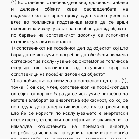
(1) Во станбени, станбено-деловни, деловно-станбени
и деловни објекти каде распределбата на
надоместокот се врши преку еден мерен уред на
влез во топлинска подстаница може да се врши
поединечно исклучување на посебен дел од објектот
по барање на сопственикот доколку се исполнети
следните услови и постапка:
1) сопственикот на посебниот дел од објектот кој што
бара да се исклучи е потребно да обезбеди писмена
согласност за исклучување од системот за топлинска
енергија од мнозинство од вкупниот број на
сопственици на посебни делови од објектот,
2) по добивање на писмената согласност од став (1),
точка 1) од овој член, сопственикот на посебниот дел
од објектот кој што бара да се исклучи е потребно да
изготви елаборат за енергетска ефикасност, со кој се
потврдува дека алтернативниот систем за греење кој
што ќе се користи по исклучувањето е енергетски
поефикасен, еколошки поприфатлив и значително го
намалува користењето на примарна енергија
потребна за испорака на единица топлинска енергија