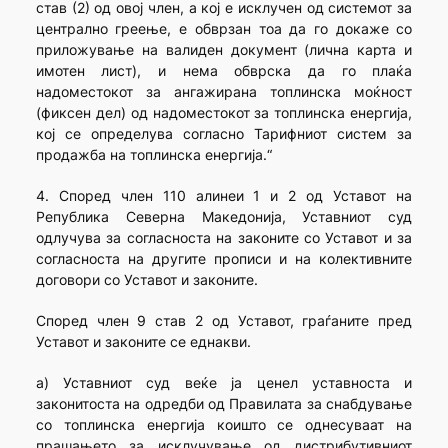
став (2) од овој член, а кој е исклучен од системот за
централно греење, е обврзан тоа да го докаже со
приложување на валиден документ (лична карта и
имотен лист), и нема обврска да го плаќа
надоместокот за ангажирана топлинска моќност
(фиксен дел) од надоместокот за топлинска енергија,
кој се определува согласно Тарифниот систем за
продажба на топлинска енергија.“
4. Според член 110 алинеи 1 и 2 од Уставот на
Република Северна Македонија, Уставниот суд
одлучува за согласноста на законите со Уставот и за
согласноста на другите прописи и на колективните
договори со Уставот и законите.
Според член 9 став 2 од Уставот, граѓаните пред
Уставот и законите се еднакви.
а) Уставниот суд веќе ја ценел уставноста и
законитоста на одредби од Правилата за снабдување
со топлинска енергија коишто се однесуваат на
прашањето за исклучување од дистрибутивниот