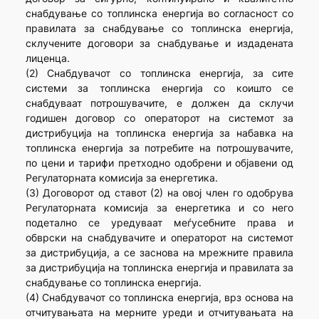
снабдување со топлинска енергија во согласност со
правилата за снабдување со топлинска енергија,
склучените договори за снабдување и издадената
лиценца.
(2) Снабдувачот со топлинска енергија, за сите
системи за топлинска енергија со коишто се
снабдуваат потрошувачите, е должен да склучи
годишен договор со операторот на системот за
дистрибуција на топлинска енергија за набавка на
топлинска енергија за потребите на потрошувачите,
по цени и тарифи претходно одобрени и објавени од
Регулаторната комисија за енергетика.
(3) Договорот од ставот (2) на овој член гo одобрува
Регулаторната комисија за енергетика и со него
подетално се уредуваат меѓусебните права и
обврски на снабдувачите и операторот на системот
за дистрибуција, а се заснова на мрежните правила
за дистрибуција на топлинска енергија и правилата за
снабдување со топлинска енергија.
(4) Снабдувачот со топлинска енергија, врз основа на
отчитувањата на мерните уреди и отчитувањата на