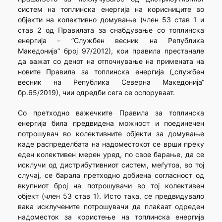
систем на топлинска енергија на корисниците во
објекти на колективно домување (член 53 став 1 и
став 2 од Правилата за снабдување со топлинска
енергија – ”Службен весник на Република
Македонија” број 97/2012), кои правила престанале
да важат со денот на отпочнување на примената на
новите Правила за топлинска енергија („службен
весник на Република Северна Македонија“
бр.65/2019), чии одредби сега се оспоруваат.
Со претходно важечките Правила за топлинска
енергија била предвидена можност и поединечен
потрошувач во колективните објекти за домување
каде распределбата на надоместокот се врши преку
еден колективен мерен уред, по свое барање, да се
исклучи од дистрибутивниот систем, меѓутоа, во тој
случај, се барала претходно добиена согласност од
вкупниот број на потрошувачи во тој колективен
објект (член 53 став 1). Исто така, се предвидувало
вака исклучените потрошувачи да плаќаат одреден
надоместок за користење на топлинска енергија