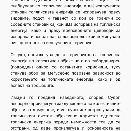
снабдуваат со топлинска енергија, а кај исклучените
станови топлинската енергија се испорачува преку
ѕидовите, подот и таванот со кои се граничи со
соседните станови кај кои има испорака на топлинска
енергија, како и преку вреловодните цевоводи за
испорака и поврат на топлоносителот кои поминуваат
низ просторот на исклучениот корисник
Оттука, произлегува дека корисникот на топлинска
енергија во колективен објект не е во субординирен
(подреден) однос со останатите корисници, туку
станува збор за меѓусебно поврзана зависност во
користењето на топлинската енергија, како и од
аспект на трошоците.
Имајќи го предвид наведеното, според Судот,
неспорно произлегува заклучок дека во колективните
објекти за домување, и исклучените потрошувачи од
топлинскиот систем објективно користат одредена
топлинска енергија поради неможноста тоа да се
отстрани, од каде произлегува и основаноста на