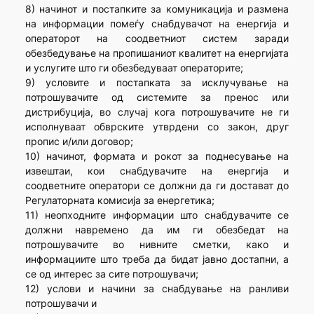
8) начинот и постапките за комуникација и размена
на информации помеѓу снабдувачот на енергија и
операторот на соодветниот систем заради
обезбедување на пропишаниот квалитет на енергијата
и услугите што ги обезбедуваат операторите;
9) условите и постапката за исклучување на
потрошувачите од системите за пренос или
дистрибуција, во случај кога потрошувачите не ги
исполнуваат обврските утврдени со закон, друг
пропис и/или договор;
10) начинот, формата и рокот за поднесување на
извештаи, кои снабдувачите на енергија и
соодветните оператори се должни да ги достават до
Регулаторната комисија за енергетика;
11) неопходните информации што снабдувачите се
должни навремено да им ги обезбедат на
потрошувачите во нивните сметки, како и
информациите што треба да бидат јавно достапни, а
се од интерес за сите потрошувачи;
12) услови и начини за снабдување на ранливи
потрошувачи и