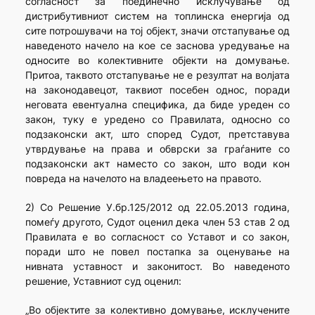
согласност за поединечно исклучување од
дистрибутивниот систем на топлинска енергија од
сите потрошувачи на тој објект, значи отстапување од
наведеното начело на кое се заснова уредување на
односите во колективните објекти на домување.
Притоа, таквото отстапување не е резултат на волјата
на законодавецот, таквиот посебен однос, поради
неговата евентуална специфика, да биде уреден со
закон, туку е уредено со Правилата, односно со
подзаконски акт, што според Судот, претставува
утврдување на права и обврски за граѓаните со
подзаконски акт наместо со закон, што води кон
повреда на начелото на владеењето на правото.
2) Со Решение У.бр.125/2012 од 22.05.2013 година,
помеѓу другото, Судот оценил дека член 53 став 2 од
Правилата е во согласност со Уставот и со закон,
поради што не повел постапка за оценување на
нивната уставност и законитост. Во наведеното
решение, Уставниот суд оценил:
„Во објектите за колективно домување, исклучените