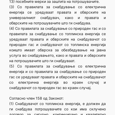
13) посебните мерки за заштита на потрошувачите.
(3) Со правилата за снабдување со електрична
енергија се уредуваат правата и обврските на
универзалниот снабдувач, како и правата и
обврските на потрошувачите што ги снабдува.
(4) Со правилата за снабдување со природен гас и со
правилата за снабдување со топлинска енергија се
уредуваат правата и обврските на снабдувачот со
природен гас и снабдувачот со топлинска енергија
коишто имаат обврска за обезбедување на јавна
услуга во снабдувањето, како и правата и обврските
на потрошувачите што ги снабдуваат.
(5) Со правилата за снабдување со електрична
енергија и со правилата за снабдување со природен
гас се уредуваат правата и обврските на снабдувачот
со електрична енергија во краен случај и
снабдувачот со природен гас во краен случај.
Согласно член 158 од Законот:
(1) Снабдувачот со топлинска енергија, е должен да
ги снабдува потрошувачите со кои има склучено
договор за сигурно, континуирано и квалитетно