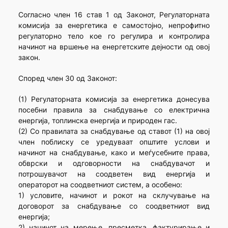
Согласно член 16 став 1 од Законот, Регулаторната
комисија за енергетика е самостојно, непрофитно
регулаторно тело кое го регулира и контролира
начинот на вршење на енергетските дејности од овој
закон.
Според член 30 од Законот:
(1) Регулаторната комисија за енергетика донесува
посебни правила за снабдување со електрична
енергија, топлинска енергија и природен гас.
(2) Со правилата за снабдување од ставот (1) на овој
член поблиску се уредуваат општите услови и
начинот на снабдување, како и меѓусебните права,
обврски и одговорности на снабдувачот и
потрошувачот на соодветен вид енергија и
операторот на соодветниот систем, а особено:
1) условите, начинот и рокот на склучување на
договорот за снабдување со соодветниот вид
енергија;
2) начинот на мерење, пресметка, фактурирање и