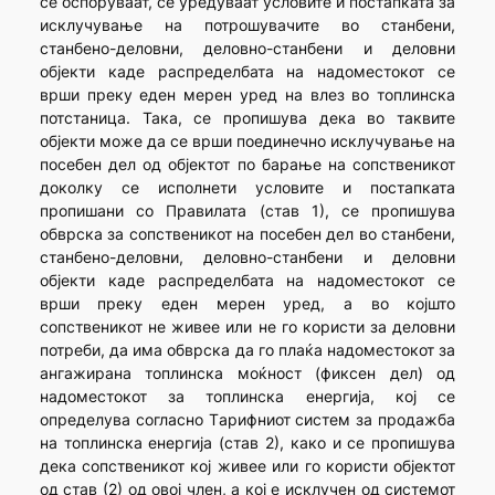
се оспоруваат, се уредуваат условите и постапката за
исклучување на потрошувачите во станбени,
станбено-деловни, деловно-станбени и деловни
објекти каде распределбата на надоместокот се
врши преку еден мерен уред на влез во топлинска
потстаница. Така, се пропишува дека во таквите
објекти може да се врши поединечно исклучување на
посебен дел од објектот по барање на сопственикот
доколку се исполнети условите и постапката
пропишани со Правилата (став 1), се пропишува
обврска за сопственикот на посебен дел во станбени,
станбено-деловни, деловно-станбени и деловни
објекти каде распределбата на надоместокот се
врши преку еден мерен уред, а во којшто
сопственикот не живее или не го користи за деловни
потреби, да има обврска да го плаќа надоместокот за
ангажирана топлинска моќност (фиксен дел) од
надоместокот за топлинска енергија, кој се
определува согласно Tарифниот систем за продажба
на топлинска енергија (став 2), како и се пропишува
дека сопственикот кој живее или го користи објектот
од став (2) од овој член, а кој е исклучен од системот