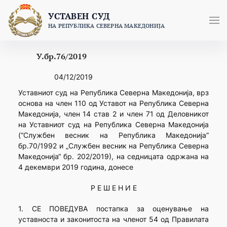
Skip
УСТАВЕН СУД
to
НА РЕПУБЛИКА СЕВЕРНА МАКЕДОНИЈА
content
У.бр.76/2019
04/12/2019
Уставниот суд на Република Северна Македонија, врз
основа на член 110 од Уставот на Република Северна
Македонија, член 14 став 2 и член 71 од Деловникот
на Уставниот суд на Република Северна Македонија
(“Службен весник на Република Македонија”
бр.70/1992 и „Службен весник на Република Северна
Македонија“ бр. 202/2019), на седницата одржана на
4 декември 2019 година, донесе
Р Е Ш Е Н И Е
1. СЕ ПОВЕДУВА постапка за оценување на
уставноста и законитоста на членот 54 од Правилата