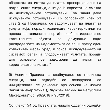
обврската за истата да платат, пропорционално на
потрошената енергија, а не да ја користат на сметка
на неисклучените потрошувачи. Тоа значи дека
исклучените потрошувачи, со оспорениот член 53
став 2 од Правилата, се задолжуваат да платат за
услуга која, поради техничките карактеристики на
пренос на топлинска енергија, особено изразени во
колективните објекти за домување каде
распределбата на надоместокот се врши преку еден
колективен мерен уред, и покрај исклучувањето од
системот, сепак ја плодоуживаат услугата, поради
што основано се задолжени да платат за
користењето на истата.“
б) Новите Правила за снабдување со топлинска
енергија, чии одредби се оспоруваат со
иницијативата, се донесени врз основа на новиот
Закон за енергетика („Службен весник на Република
Македонија“ бр. 96/2018 и 96/2019).
Со членот 54 од Правилата, чиишто одделни одредби