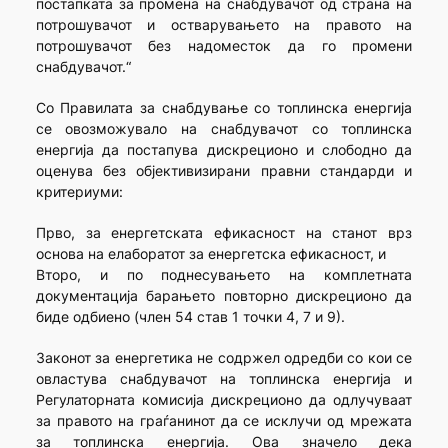
постапката за промена на снабдувачот од страна на
потрошувачот и остварувањето на правото на
потрошувачот без надоместок да го промени
снабдувачот.“
Со Правилата за снабдување со топлинска енергија
се овозможувало на снабдувачот со топлинска
енергија да постапува дискреционо и слободно да
оценува без објективизирани правни стандарди и
критериуми:
Прво, за енергетската ефикасност на станот врз
основа на елаборатот за енергетска ефикасност, и
Второ, и по поднесувањето на комплетната
документација барањето повторно дискреционо да
биде одбиено (член 54 став 1 точки 4, 7 и 9).
Законот за енергетика не содржел одредби со кои се
овластува снабдувачот на топлинска енергија и
Регулаторната комисија дискреционо да одлучуваат
за правото на граѓанинот да се исклучи од мрежата
за топлинска енергија. Ова значело дека