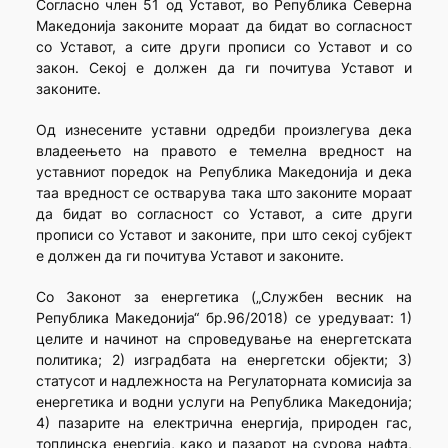
Согласно член 51 од Уставот, во Република Северна
Македонија законите мораат да бидат во согласност
со Уставот, а сите други прописи со Уставот и со
закон. Секој е должен да ги почитува Уставот и
законите.
Од изнесените уставни одредби произлегува дека
владеењето на правото е темелна вредност на
уставниот поредок на Република Македонија и дека
таа вредност се остварува така што законите мораат
да бидат во согласност со Уставот, а сите други
прописи со Уставот и законите, при што секој субјект
е должен да ги почитува Уставот и законите.
Со Законот за енергетика („Службен весник на
Република Македонија“ бр.96/2018) се уредуваат: 1)
целите и начинот на спроведување на енергетската
политика; 2) изградбата на енергетски објекти; 3)
статусот и надлежноста на Регулаторната комисија за
енергетика и водни услуги на Република Македонија;
4) пазарите на електрична енергија, природен гас,
топлинска енергија, како и пазарот на сурова нафта,