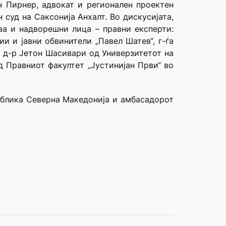
н Пирнер, адвокат и регионален проектен
суд на Саксонија Анхалт. Во дискусијата,
аа и надворешни лица – правни експерти:
и и јавни обвинители „Павел Шатев“, г-ѓа
. д-р Јетон Шасивари од Универзитетот на
д Правниот факултет „Јустинијан Први“ во
ублика Северна Македонија и амбасадорот