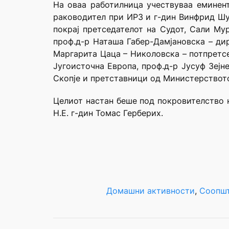
На оваа работилница учествуваа еминент
раководител при ИРЗ и г-дин Винфрид Шуб
покрај претседателот на Судот, Сали Му
проф.д-р Наташа Габер-Дамјановска – дир
Маргарита Цаца – Николовска – потпретсе
Југоисточна Европа, проф.д-р Јусуф Зејн
Скопје и претставници од Министерството
Целиот настан беше под покровителство 
Н.Е. г-дин Томас Герберих.
Домашни активности
, 
Соопшт