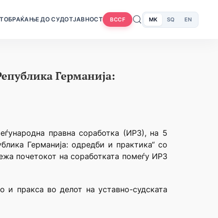
Т
ОБРАЌАЊЕ ДО СУДОТ
ЈАВНОСТ
MK
SQ
EN
BCCF
Република Германија:
еѓународна правна соработка (ИРЗ), на 5
ублика Германија: одредби и практика“ со
лежа почетокот на соработката помеѓу ИРЗ
 и пракса во делот на уставно-судската