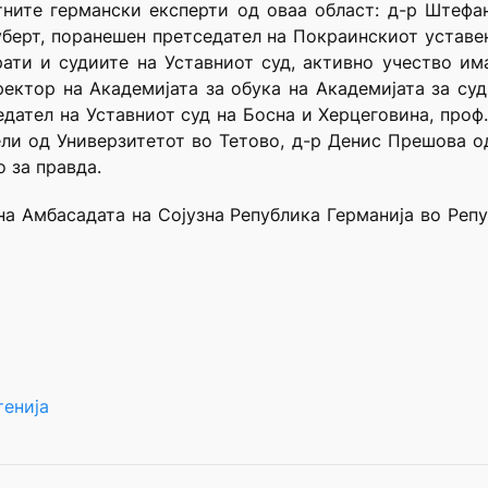
ните германски експерти од оваа област: д-р Штефа
ерт, поранешен претседател на Покраинскиот уставен 
рати и судиите на Уставниот суд, активно учество им
ектор на Академијата за обука на Академијата за суди
дател на Уставниот суд на Босна и Херцеговина, проф
ели од Универзитетот во Тетово, д-р Денис Прешова о
 за правда.
на Амбасадата на Сојузна Република Германија во Реп
енија